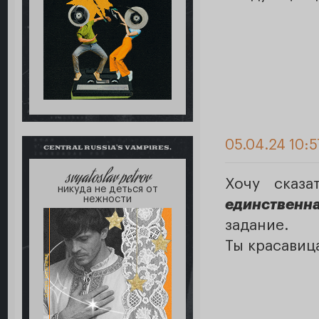
05.04.24 10:5
CENTRAL RUSSIA'S VAMPIRES.
svyatoslav petrov
Хочу сказа
никуда не деться от
нежности
единственн
задание.
Ты красавиц