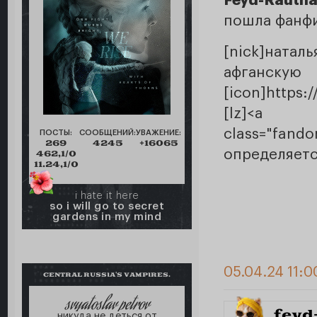
Feyd-Rautha
пошла фанфи
[nick]натал
афган
[icon]https:
[lz]<a c
class="fand
ПОСТЫ:
СООБЩЕНИЙ:
УВАЖЕНИЕ:
269
4245
+16065
определяется
462,1/0
11.24,1/0
i hate it here
so i will go to secret
gardens in my mind
05.04.24 11:0
CENTRAL RUSSIA'S VAMPIRES.
svyatoslav petrov
feyd
никуда не деться от