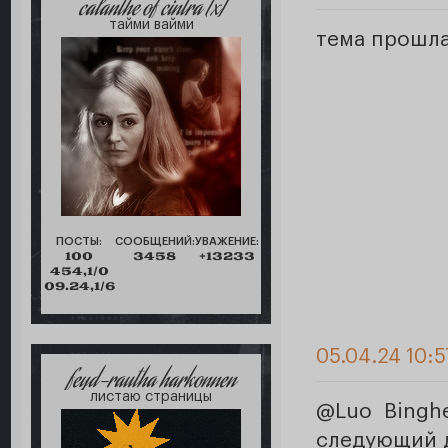
calanthe of cintra [x]
тайми вайми
тема прошла
ПОСТЫ:
СООБЩЕНИЙ:
УВАЖЕНИЕ:
100
3458
+13233
454,1/0
09.24,1/6
05.04.24 10:5
feyd-rautha harkonnen
листаю страницы
@Luo Bingh
следующий д