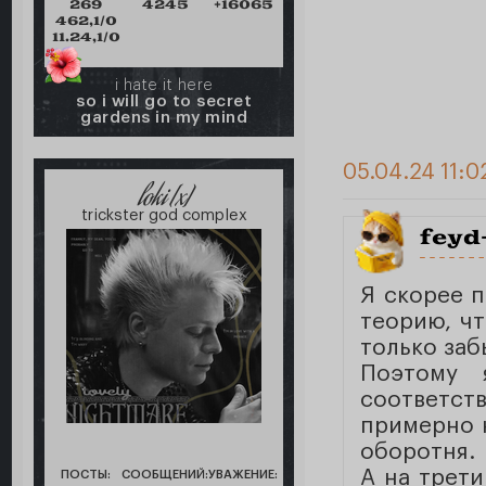
269
4245
+16065
462,1/0
11.24,1/0
i hate it here
so i will go to secret
gardens in my mind
05.04.24 11:0
loki [x]
trickster god complex
feyd
Я скорее 
теорию, ч
только заб
Поэтому 
соответст
примерно н
оборотня.
А на трети
ПОСТЫ:
СООБЩЕНИЙ:
УВАЖЕНИЕ: