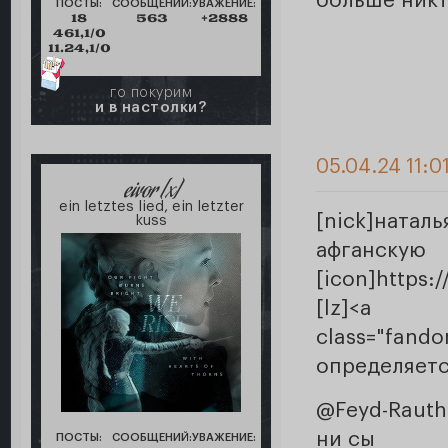
больше никт
ПОСТЫ:
СООБЩЕНИЙ:
УВАЖЕНИЕ:
18
563
+2888
461,1/0
11.24,1/0
го покурим
и в настолки?
05.04.24 11:0
eivor [x]
ein letztes lied, ein letzter
[nick]натал
kuss
афган
[icon]https:
[lz]<a c
class="fand
определяется
@Feyd-Rauth
ни сы
ПОСТЫ:
СООБЩЕНИЙ:
УВАЖЕНИЕ: