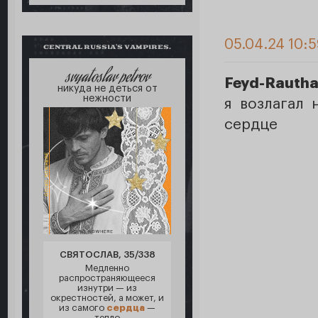
05.04.24 10:
CENTRAL RUSSIA'S VAMPIRES.
svyatoslav petrov
Feyd-Rautha
никуда не деться от
нежности
я возлагал 
сердце
СВЯТОСЛАВ, 35/338
Медленно
распространяющееся
изнутри — из
окрестностей, а может, и
из самого
сердца
—
тепло