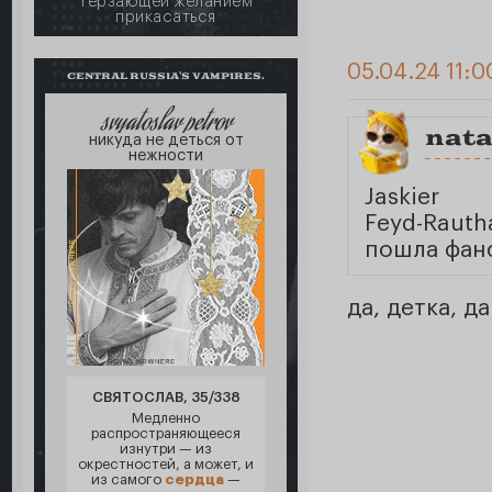
терзающей желанием
прикасаться
05.04.24 11:0
CENTRAL RUSSIA'S VAMPIRES.
svyatoslav petrov
nata
никуда не деться от
нежности
Jaskier
Feyd-Rauth
пошла фанф
да, детка, да
СВЯТОСЛАВ, 35/338
Медленно
распространяющееся
изнутри — из
окрестностей, а может, и
из самого
сердца
—