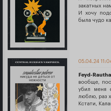
закатных на
И хочу под
была чудо к
05.04.24 11:0
CENTRAL RUSSIA'S VAMPIRES.
svyatoslav petrov
Feyd-Rautha
никуда не деться от
нежности
вообще, пос
убил меня 
люблю, раз 
Кстати, Кал