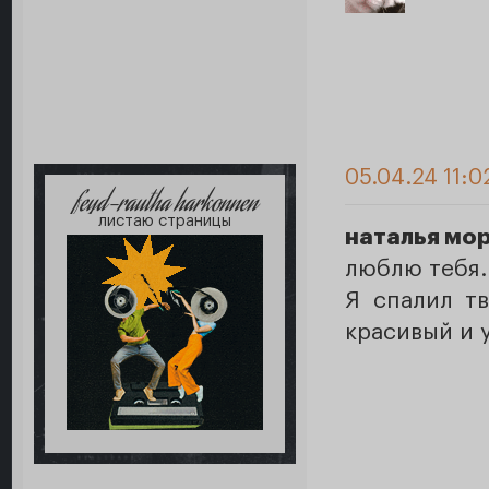
05.04.24 11:0
feyd-rautha harkonnen
листаю страницы
наталья мор
люблю тебя.
Я спалил тв
красивый и 