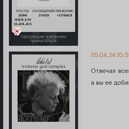
ПОСТЫ:
СООБЩЕНИЙ:
УВАЖЕНИЕ:
296
7105
+17663
463,1/0
11.24,2/1
терзающей желанием
прикасаться
05.04.24 10:
loki [x]
trickster god complex
Отвечал все
а вы ее доб