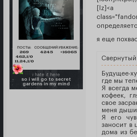
[lz]<a c
class="fand
определяется
я еще похва
ПОСТЫ:
СООБЩЕНИЙ:
УВАЖЕНИЕ:
269
4245
+16065
462,1/0
Свернутый
11.24,1/0
Будущее-х
i hate it here
so i will go to secret
где мы теп
gardens in my mind
Я всегда м
кофеек, г
свое засра
меня дыши
Я его чув
заносит в 
дома из бе