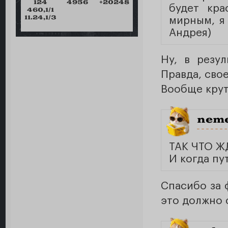
124
4956
+20248
будет кра
460,1/1
11.24,1/3
мирным, я 
Андрея)
Ну, в резу
Правда, сво
Вообще крут
neme
ТАК ЧТО Ж
И когда пу
Спасибо за 
это должно 