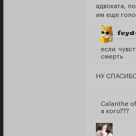
адвоката, п
им еще голо
feyd
если чувс
смерть
НУ СПАСИБО,
Calanthe of
а кого???