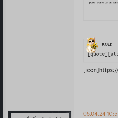
революцию репликантов
код:
[quote][al
[icon]https:
05.04.24 10: