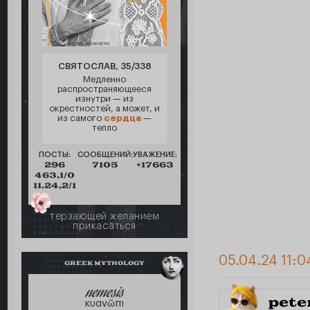
СВЯТОСЛАВ, 35/338
Медленно
распространяющееся
изнутри — из
окрестностей, а может, и
из самого
сердца
—
тепло
ПОСТЫ:
СООБЩЕНИЙ:
УВАЖЕНИЕ:
296
7105
+17663
463,1/0
11.24,2/1
терзающей желанием
прикасаться
05.04.24 11:0
GREEK MYTHOLOGY
nemesis
pete
κυανῶπι