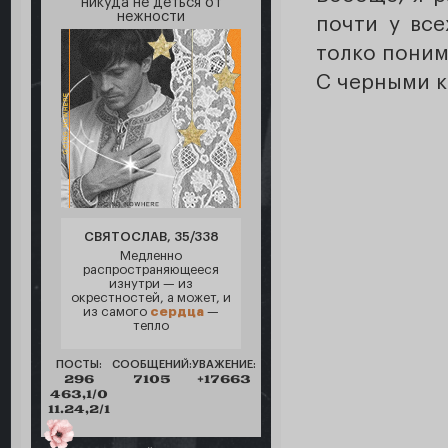
никуда не деться от
нежности
почти у все
толко поним
С черными к
СВЯТОСЛАВ, 35/338
Медленно
распространяющееся
изнутри — из
окрестностей, а может, и
из самого
сердца
—
тепло
ПОСТЫ:
СООБЩЕНИЙ:
УВАЖЕНИЕ:
296
7105
+17663
463,1/0
11.24,2/1