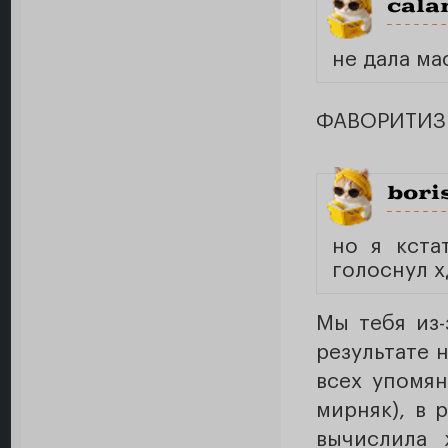
cala
не дала ма
ФАВОРИТИ
bori
но я кста
голоснул х
Мы тебя из-
результате 
всех упомян
мирняк), в 
вычислила 