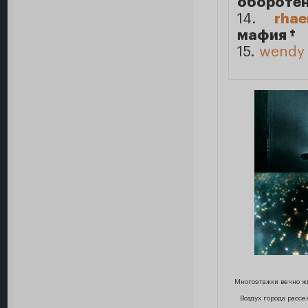
оборотен
14.
rha
мафия †
15.
wendy
Многоэтажки вечно жи
Воздух города рассе