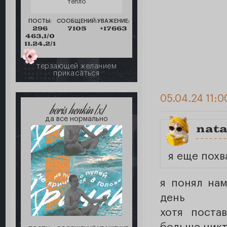
тепло
ПОСТЫ:
СООБЩЕНИЙ:
УВАЖЕНИЕ:
296
7105
+17663
463,1/0
11.24,2/1
терзающей желанием
прикасаться
05.04.24 11:0
boris henkin [x]
да все нормально
nata
я еще похв
я понял нам
день
хотя поста