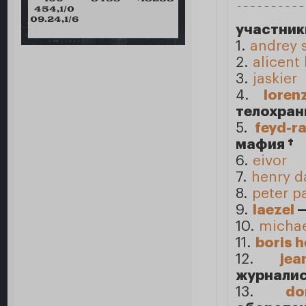
454,1/0
09.24,1/6
участник
1.
andrey 
2.
alicent
3.
jaskier
4.
loren
телохран
5.
feyd-r
мафия †
6.
eivor
7.
henry da
8.
peter p
9.
laezel
—
10.
michae
11.
boris 
12.
jea
журналис
13.
do