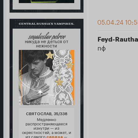
05.04.24 10:5
CENTRAL RUSSIA'S VAMPIRES.
svyatoslav petrov
Feyd-Rautha
никуда не деться от
нежности
пф
СВЯТОСЛАВ, 35/338
Медленно
распространяющееся
изнутри — из
окрестностей, а может, и
из самого
сердца
—