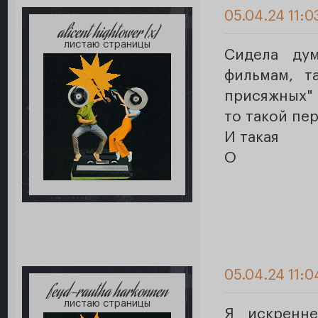
05.04.24 11:0
alicent hightower [x]
листаю страницы
Сидела ду
фильмам, т
присяжных" 
то такой пе
И такая
О
05.04.24 11:0
feyd-rautha harkonnen
листаю страницы
Я искренн