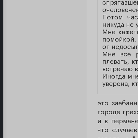
спрятавш
очеловече
Потом час
никуда не 
Мне кажет
помойкой, 
от недосып
Мне все р
плевать, к
встречаю в
Иногда мне
уверена, к
это заебан
городе грех
и в перман
что случае