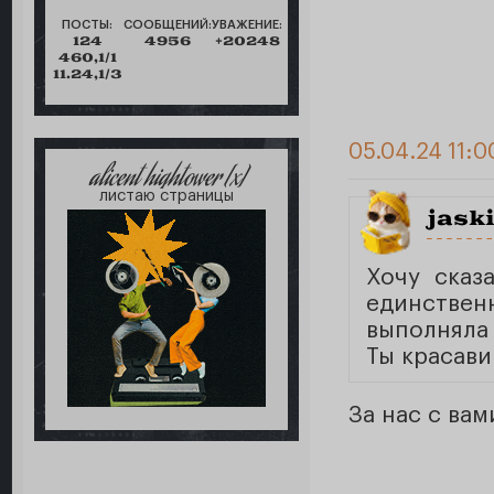
ПОСТЫ:
СООБЩЕНИЙ:
УВАЖЕНИЕ:
124
4956
+20248
460,1/1
11.24,1/3
05.04.24 11:0
alicent hightower [x]
листаю страницы
jask
Хочу сказ
единстве
выполняла 
Ты красави
За нас с вам