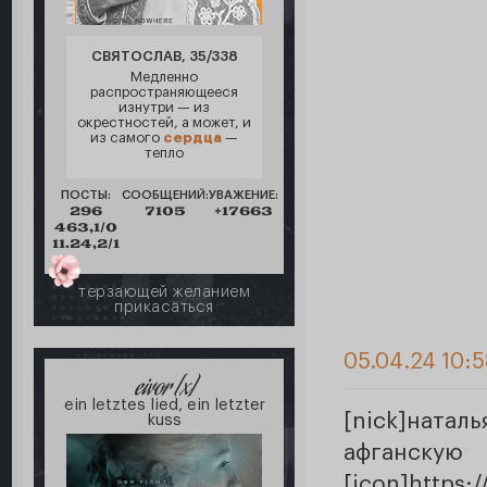
СВЯТОСЛАВ, 35/338
Медленно
распространяющееся
изнутри — из
окрестностей, а может, и
из самого
сердца
—
тепло
ПОСТЫ:
СООБЩЕНИЙ:
УВАЖЕНИЕ:
296
7105
+17663
463,1/0
11.24,2/1
терзающей желанием
прикасаться
05.04.24 10:5
eivor [x]
ein letztes lied, ein letzter
[nick]натал
kuss
афган
[icon]https: