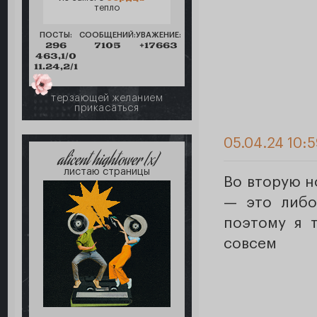
тепло
ПОСТЫ:
СООБЩЕНИЙ:
УВАЖЕНИЕ:
296
7105
+17663
463,1/0
11.24,2/1
терзающей желанием
прикасаться
05.04.24 10:
alicent hightower [x]
листаю страницы
Во вторую н
— это либо
поэтому я т
совсем