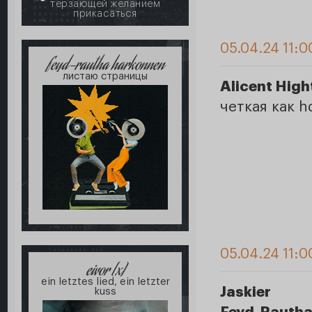
терзающей желанием
прикасаться
05.04.24 11:0
feyd-rautha harkonnen
листаю страницы
Alicent Hig
четкая как h
05.04.24 11:0
eivor [x]
ein letztes lied, ein letzter
Jaskier
kuss