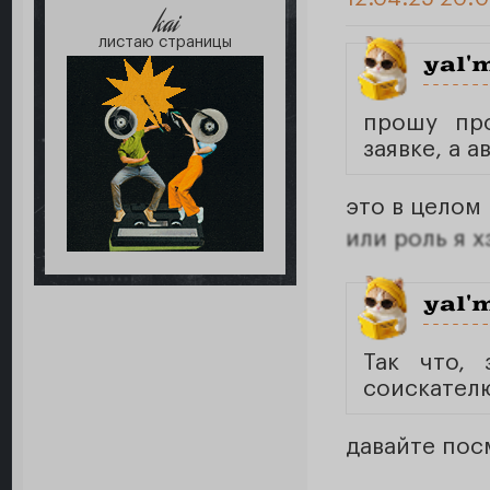
kai
листаю страницы
yal'
прошу пр
заявке, а 
это в целом 
или роль я х
yal'
Так что, 
соискател
давайте пос