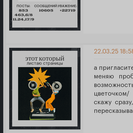
ПОСТЫ:
СООБЩЕНИЙ:
УВАЖЕНИЕ:
853
10605
+22719
463,6/8
11.24,17/9
22.03.25 18:5
этот который
листаю страницы
а пригласит
меняю про
возможнос
цветочком/
скажу сразу
пересказыват