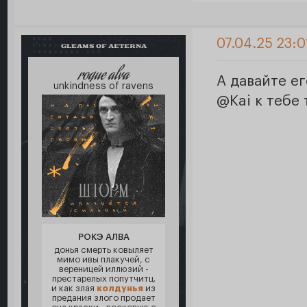
07.04.25 23:0
GLEAMS OF AETERNA
roque alva
А давайте е
unkindness of ravens
@Kai к тебе 
РОКЭ АЛВА
донья смерть ковыляет
мимо ивы плакучей, с
вереницей иллюзий -
престарелых попутчитц.
и как злая
колдунья
из
предания злого продает