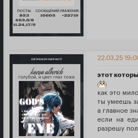
ПОСТЫ:
СООБЩЕНИЙ:
УВАЖЕНИЕ:
853
10605
+22719
463,6/8
11.24,17/9
22.03.25 19:0
GENSHIN IMPACT
kaeya alberich
этот котор
голубой, и цвет глаз тоже
как это мил
ты умеешь з
а главное з
если на ед
разрешу пол