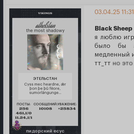
03.04.25 11:3
VIKINGS
athelstan
Black Sheep
the most shadowy
я люблю игр
было бы з
медленный и
тт_тт
но это
ЭТЕЛЬСТАН
Cyss mec heardne, ǣr
þon þe þū fēore,
sumorlāngunge...
ПОСТЫ:
СООБЩЕНИЙ:
УВАЖЕНИЕ:
256
10108
+25834
461,1/0
11.24,1/1
пидорский есус