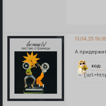
13.04.25 19:3
lee rang [x]
листаю страницы
А придержит
код:
— [url=htt