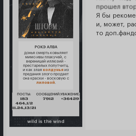
прошел втор
Я бы рекоме
и, может, р
то доп.фанд
РОКЭ АЛВА
донья смерть ковыляет
мимо ивы плакучей, с
вереницей иллюзий -
престарелых попутчитц.
и как злая
колдунья
из
предания злого продает
она краски - восковую с
лиловой
.
ПОСТЫ:
СООБЩЕНИЙ:
УВАЖЕНИЕ:
183
7912
+36429
464,1/2
11.24,13/21
wild is the wind