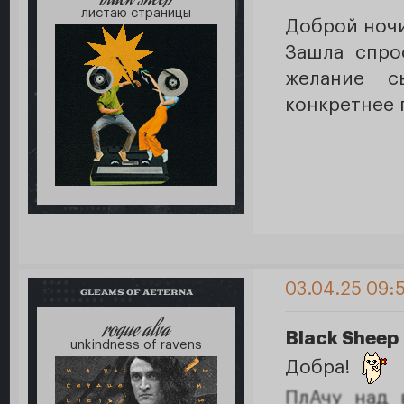
black sheep
листаю страницы
Доброй ноч
Зашла спрос
желание с
конкретнее 
03.04.25 09:5
GLEAMS OF AETERNA
roque alva
Black Sheep
unkindness of ravens
Добра!
ПлАчу над 