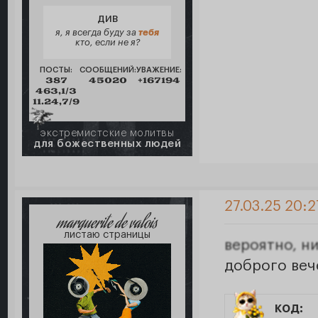
ДИВ
я, я всегда буду за
тебя
кто, если не я?
ПОСТЫ:
СООБЩЕНИЙ:
УВАЖЕНИЕ:
387
45020
+167194
463,1/3
11.24,7/9
экстремистские молитвы
для божественных людей
27.03.25 20:2
marguerite de valois
листаю страницы
вероятно, ни
доброго веч
код: