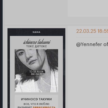
22.03.25 18:5
NANA
ichinose takumi
@Yennefer o
токс детокс
ИЧИНОСЭ ТАКУМИ
все, что я люблю
вызывает
зависимость