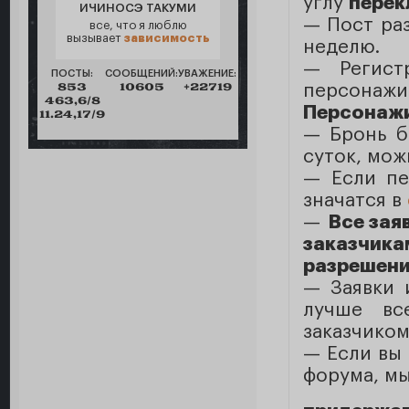
углу
перек
ИЧИНОСЭ ТАКУМИ
— Пост раз
все, что я люблю
вызывает
зависимость
неделю.
— Регист
ПОСТЫ:
СООБЩЕНИЙ:
УВАЖЕНИЕ:
853
10605
+22719
персона
463,6/8
Персонажи
11.24,17/9
— Бронь б
суток, мож
— Eсли пе
значатся в
—
Все зая
заказчика
разрешение
— Заявки
лучше вс
заказчиком
— Если вы 
форума, мы