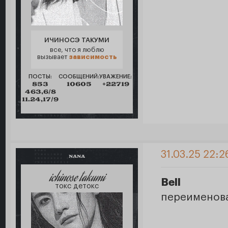
ИЧИНОСЭ ТАКУМИ
все, что я люблю
вызывает
зависимость
ПОСТЫ:
СООБЩЕНИЙ:
УВАЖЕНИЕ:
853
10605
+22719
463,6/8
11.24,17/9
31.03.25 22:2
NANA
ichinose takumi
Bell
токс детокс
переименова