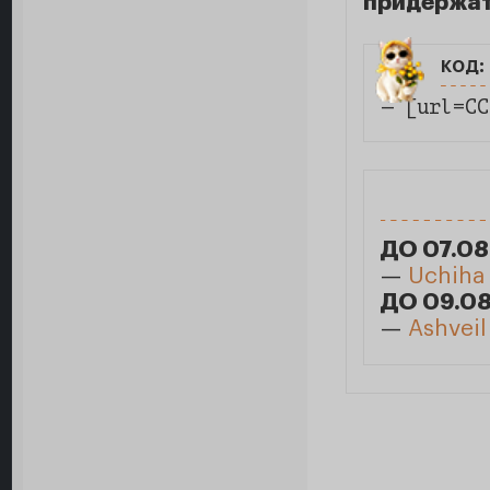
придержат
код:
— [url=СС
ДО 07.08
—
Uchiha
ДО 09.08
—
Ashveil