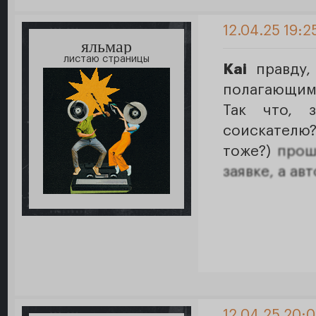
12.04.25 19:2
яльмар
листаю страницы
Kai
правду,
полагающим
Так что, 
соискателю
тоже?)
прошу
заявке, а ав
12.04.25 20: