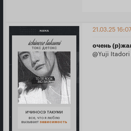
21.03.25 16:0
NANA
ichinose takumi
очень (р)жа
токс детокс
@Yuji Itado
ИЧИНОСЭ ТАКУМИ
все, что я люблю
вызывает
зависимость