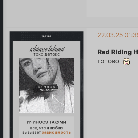
22.03.25 01:3
NANA
ichinose takumi
Red Riding 
токс детокс
готово
ИЧИНОСЭ ТАКУМИ
все, что я люблю
вызывает
зависимость