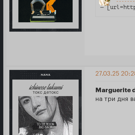
— [url=htt
27.03.25 20:2
NANA
ichinose takumi
Marguerite d
токс детокс
на три дня 