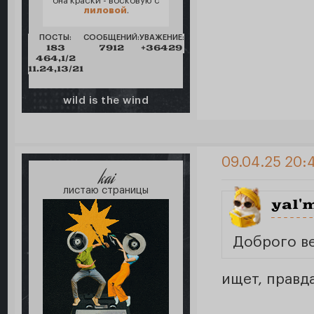
она краски - восковую с
лиловой
.
ПОСТЫ:
СООБЩЕНИЙ:
УВАЖЕНИЕ:
183
7912
+36429
464,1/2
11.24,13/21
wild is the wind
09.04.25 20:
kai
листаю страницы
yal'
Доброго ве
ищет, правд