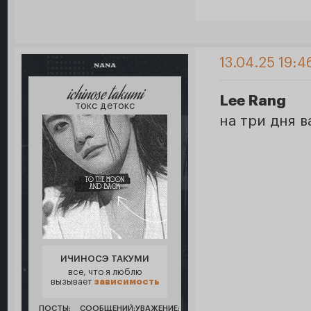
13.04.25 19:4
NANA
ichinose takumi
Lee Rang
токс детокс
на три дня 
ИЧИНОСЭ ТАКУМИ
все, что я люблю
вызывает
зависимость
ПОСТЫ:
СООБЩЕНИЙ:
УВАЖЕНИЕ: