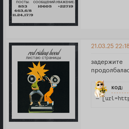
ПОСТЫ:
СООБЩЕНИЙ:
УВАЖЕНИЕ:
853
10605
+22719
463,6/8
11.24,17/9
21.03.25 22:1
red riding hood
листаю страницы
задержит
продолбала
код:
— [url=htt