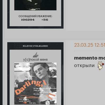
СООБЩЕНИЙ:
УВАЖЕНИЕ:
106294
+56
23.03.25 12:5
SLAVIC FOLKLORE
div
memento mo
у[с]покой меня
открыли