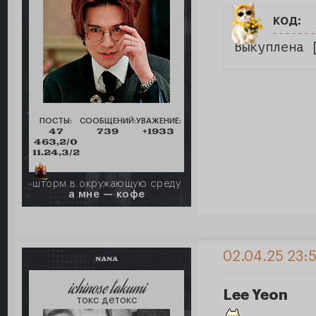
код:
Выкуплена 
ПОСТЫ:
СООБЩЕНИЙ:
УВАЖЕНИЕ:
47
739
+1933
463,2/0
11.24,3/2
шторм в окружающую среду
а мне — кофе
02.04.25 23:
NANA
ichinose takumi
Lee Yeon
токс детокс