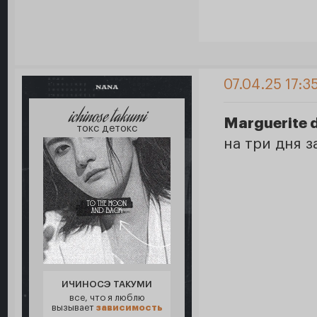
07.04.25 17:3
NANA
ichinose takumi
Marguerite d
токс детокс
на три дня 
ИЧИНОСЭ ТАКУМИ
все, что я люблю
вызывает
зависимость