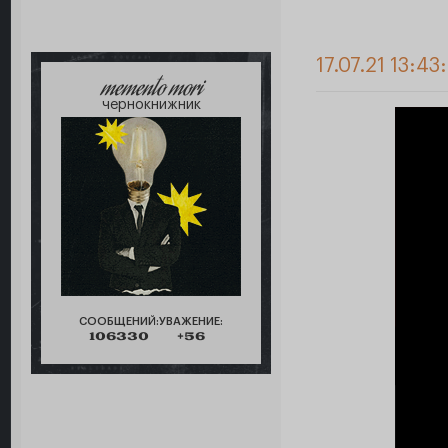
17.07.21 13:43
memento mori
чернокнижник
СООБЩЕНИЙ:
УВАЖЕНИЕ:
106330
+56