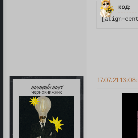
код:
[align=cen
17.07.21 13:08
memento mori
чернокнижник