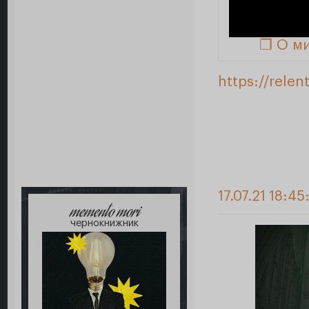
❒ О м
https://relen
17.07.21 18:45
memento mori
чернокнижник