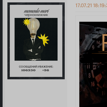
17.07.21 18:19
memento mori
чернокнижник
СООБЩЕНИЙ:
УВАЖЕНИЕ:
106330
+56