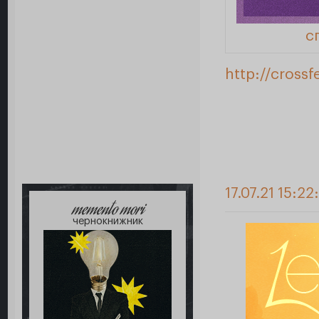
с
http://crossf
17.07.21 15:22
memento mori
чернокнижник