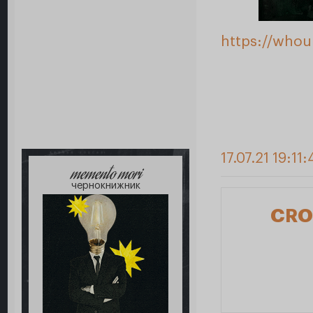
https://whou
17.07.21 19:11
memento mori
чернокнижник
CRO