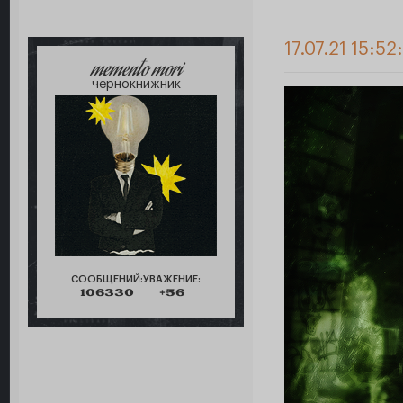
17.07.21 15:52
memento mori
чернокнижник
СООБЩЕНИЙ:
УВАЖЕНИЕ:
106330
+56