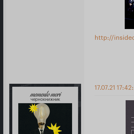
http://insid
17.07.21 17:42
memento mori
чернокнижник