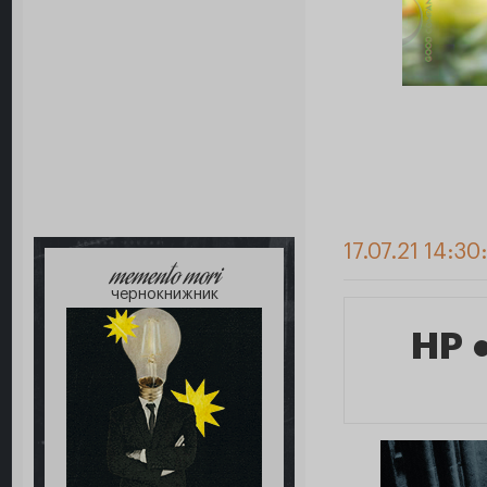
17.07.21 14:30:
memento mori
чернокнижник
HP 