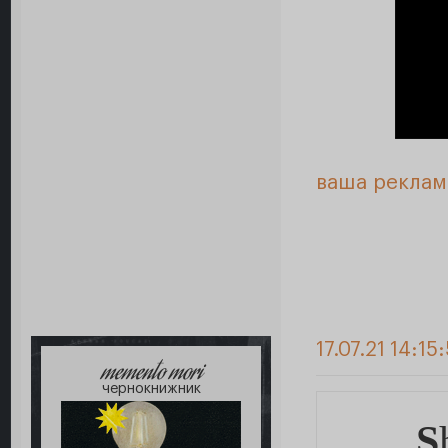
ваша реклам
17.07.21 14:15
memento mori
чернокнижник
S