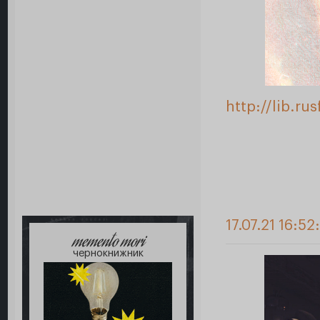
http://lib.r
17.07.21 16:52
memento mori
чернокнижник