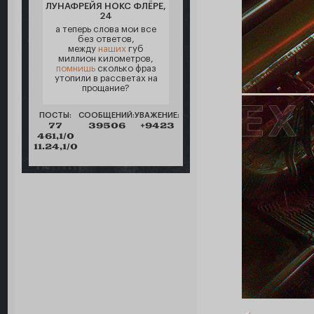
ЛУНАФРЕЙЯ НОКС ФЛЁРЕ,
24
а теперь слова мои все
без ответов,
между
наших
губ
миллион километров,
помнишь
сколько фраз
утопили в рассветах на
прощание?
ПОСТЫ:
СООБЩЕНИЙ:
УВАЖЕНИЕ:
77
39506
+9423
461,1/0
11.24,1/0