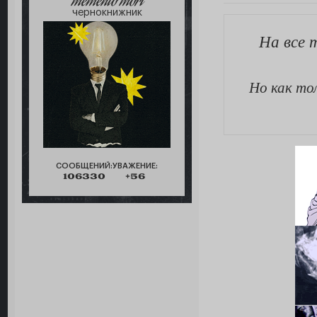
memento mori
чернокнижник
На все 
Но как то
СООБЩЕНИЙ:
УВАЖЕНИЕ:
106330
+56