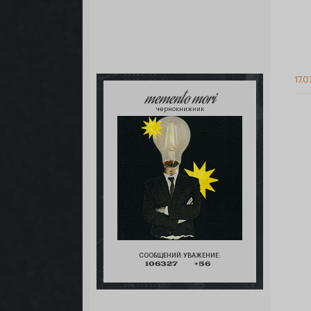
17.0
memento mori
чернокнижник
СООБЩЕНИЙ:
УВАЖЕНИЕ:
106327
+56