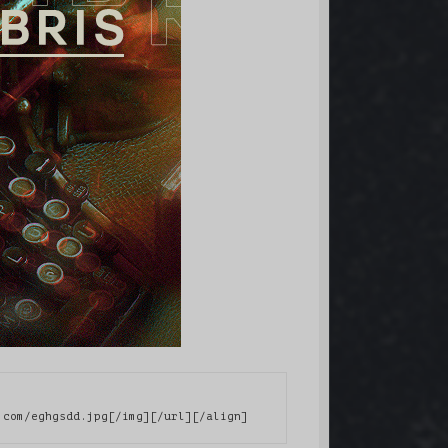
.com/eghgsdd.jpg[/img][/url][/align]