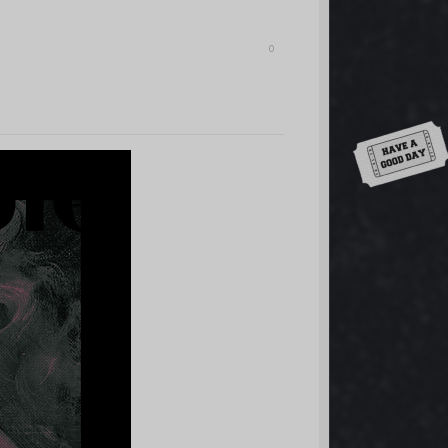
0
Down