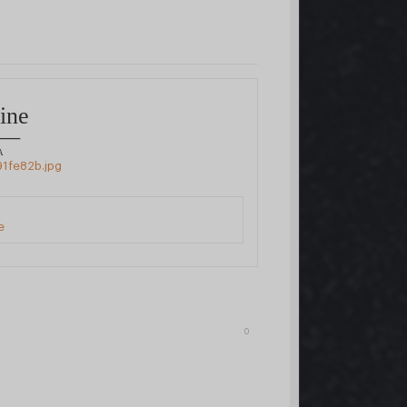
ine
______
А
е
0