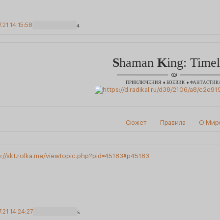
7.21 14:15:58
4
S
haman
K
ing: Timel
__________________________
____________________
യ
ПРИКЛЮЧЕНИЯ ♦ БОЕВИК ♦ ФАНТАСТИК
Сюжет
-
Правила
-
О Мир
p://skt.rolka.me/viewtopic.php?pid=45183#p45183
7.21 14:24:27
5