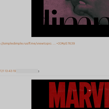
p://simpledimple.rusff.me/viewtopic. … =33#p57639
7.21 13:43:19
3