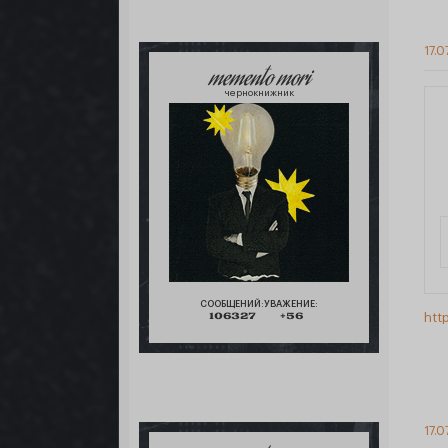
17.0
memento mori
чернокнижник
СООБЩЕНИЙ:
УВАЖЕНИЕ:
htt
106327
+56
17.0