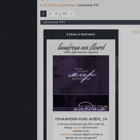
»
ex libris
»
реклама
»
реклама #41
…
1
2
3
67
»
реклама #41
17.0
FINAL FANTASY
lunafreya nox fleuret
небо растеряло краски
ЛУНАФРЕЙЯ НОКС ФЛЁРЕ, 24
а теперь слова мои все без ответов,
между
наших
губ миллион
километров,
помнишь
сколько фраз утопили в
рассветах на прощание?