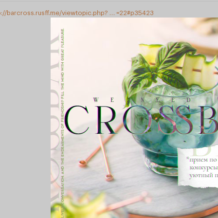
p://barcross.rusff.me/viewtopic.php? … =22#p35423