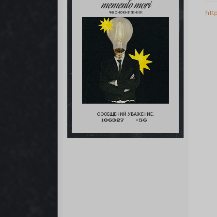
memento mori
чернокнижник
htt
СООБЩЕНИЙ:
УВАЖЕНИЕ:
106327
+56