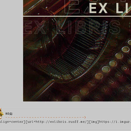
код:
align=center][url=http://exlibris.rusff.me/][img]https://i.imgur