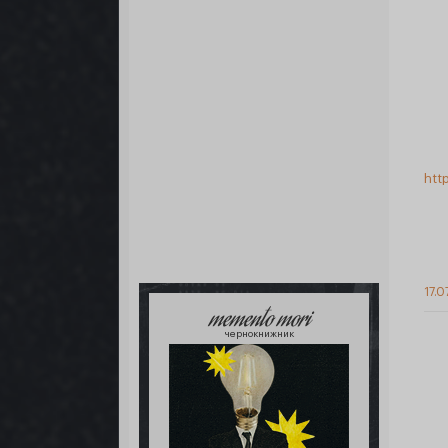
htt
17.0
memento mori
чернокнижник