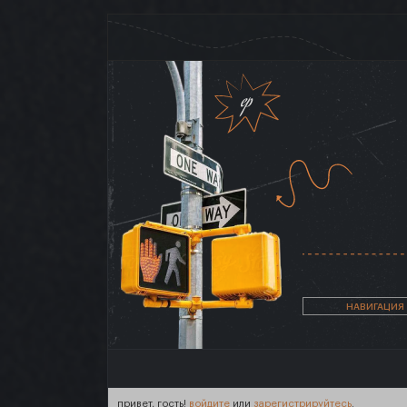
НАВИГАЦИЯ
привет, гость!
войдите
или
зарегистрируйтесь
.