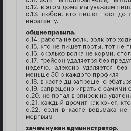
о.11. если ты подпрыгнешь, ты п
о.12. в этом доме мы уважаем пиц
о.13. любой, кто пишет пост до 
иноагенту.
общие правила.
о.14. работа не волк, волк это ход
о.15. кто не пишет посты, тот не 
о.16. сколько волка не корми, сто
о.17. грейсон удаляется без пред
неделю. алексис удаляется без
меньше 30 с каждого профиля
о.18. в касте дц запрещено ебатьс
о.19. запрещено играть с самими 
о.20. не попал в список на удален
о.21. каждый дрочит как хочет, кт
о.22. если в касте ведьмака не
мертвым
зачем нужен администратор.