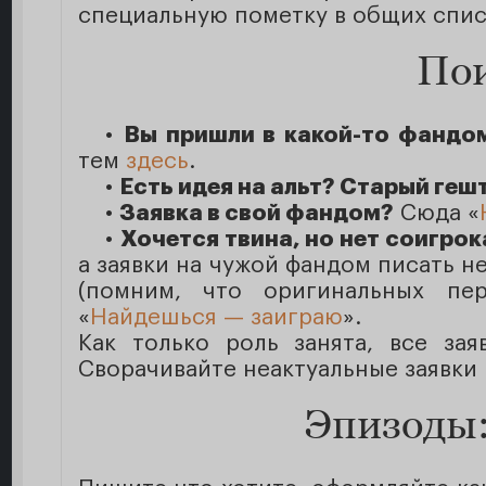
специальную пометку в общих спис
Пои
•
Вы пришли в какой-то фандо
тем
здесь
.
•
Есть идея на альт? Старый геш
•
Заявка в свой фандом?
Сюда «
•
Хочется твина, но нет соигрок
а заявки на чужой фандом писать н
(помним, что оригинальных пер
«
Найдешься — заиграю
».
Как только роль занята, все зая
Сворачивайте неактуальные заявки
Эпизоды: 