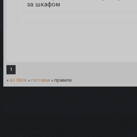
за шкафом
1
»
ex libris
»
гостевая
»
правила