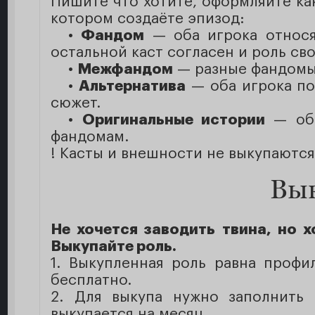
Пишите что хотите, оформляйте как
котором создаёте эпизод:
•
Фандом
— оба игрока относят
остальной каст согласен и роль св
•
Межфандом
— разные фандомы 
•
Альтернатива
— оба игрока по
сюжет.
•
Оригинальные истории
— обе
фандомам.
! Касты и внешности не выкупаются
Вык
Не хочется заводить твина, но х
Выкупайте роль.
1. Выкупленная роль равна профи
бесплатно.
2. Для выкупа нужно заполнить 
выкупается на месяц.