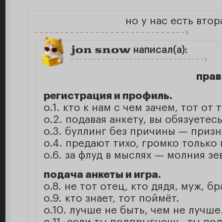
но у нас есть втор
jon snow
написал(а):
прав
регистрация и профиль.
о.1. кто к нам с чем зачем, тот от 
о.2. подавая анкету, вы обязуетесь
о.3. буллинг без причины — призн
о.4. предают тихо, громко только 
о.6. за флуд в мыслях — молния зе
подача анкеты и игра.
о.8. не тот отец, кто дядя, муж, 
о.9. кто знает, тот поймёт.
о.10. лучше не быть, чем не лучше