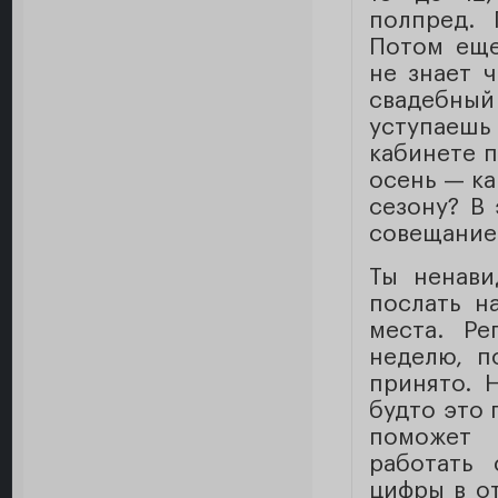
полпред. 
Потом еще
не знает ч
свадебный
уступаешь
кабинете п
осень — ка
сезону? В
совещание
Ты ненави
послать н
места. Ре
неделю, п
принято. 
будто это 
поможет 
работать 
цифры в от