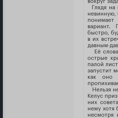
вокруг зад
Глядя на 
невинную, 
понимает 
вариант. 
быстро, бу
в их встре
давным-да
Её слова 
острые кр
палой лист
запустит м
как оно 
пропихивае
Нельзя не 
Келус приз
них совета
нему хотя 
несмотря 