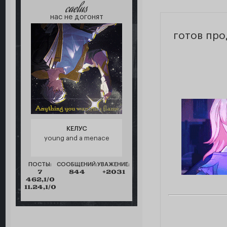
caelus
нас не догонят
готов пр
КЕЛУС
young and a menace
ПОСТЫ:
СООБЩЕНИЙ:
УВАЖЕНИЕ:
7
844
+2031
462,1/0
11.24,1/0