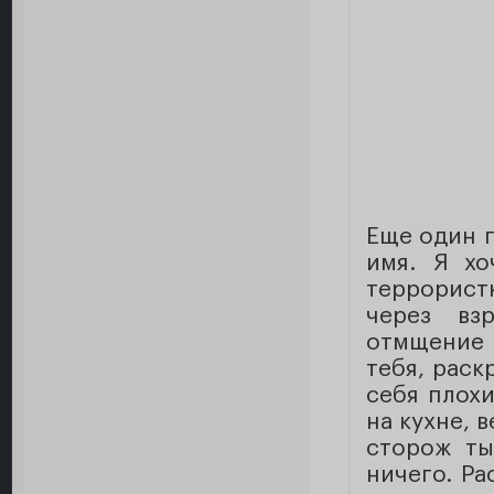
Еще один п
имя. Я хо
террорист
через вз
отмщение 
тебя, раск
себя плохи
на кухне, 
сторож ты
ничего. Ра