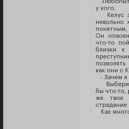
Любопытс
у кого.
Келус за
невольно 
понятным,
Он опасен
что-то по
близки к
преступни
позволять
как они с 
- Зачем я 
Выбери же
бы что-то,
же твоя 
страдание
Как много 