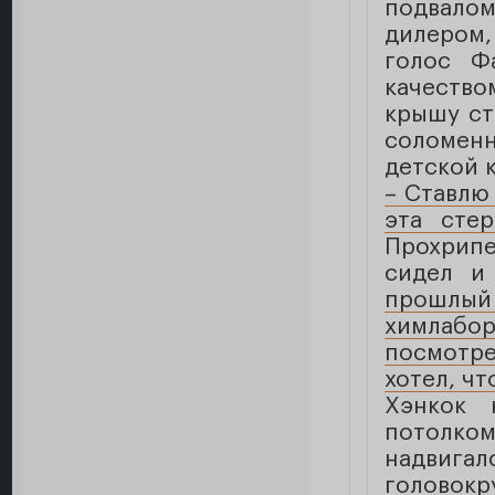
подвало
дилером
голос Ф
качеств
крышу ста
соломен
детской 
– Ставлю
эта сте
Прохрипе
сидел и
прошлый 
химлабор
посмотре
хотел, чт
Хэнкок 
потолком
надвиг
головокр