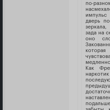
по-разном
насмехалс
импульс 
дверь по
зеркала,
зада на 
оно сл
Закованн
которая
чувствов
медленно
Как Фре
наркоти
послед
предыду
достат
наставле
подальш
забыты, 