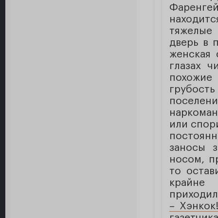
Фаренге
находитс
тяжелые
дверь в 
женская 
глазах ч
похожие 
грубост
поселен
наркоман
или спор
постоянн
заносы 
носом, п
то остав
крайне 
приходил
– Хэнкок
газетчик