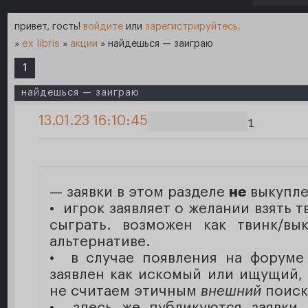
привет, гость!
войдите
или
зарегистрируйтесь
.
»
ex libris
»
акции
»
найдешься — заиграю
1
найдешься — заиграю
13.01.23 16:10:45
1
— заявки в этом разделе
не
выкупле
• игрок заявляет о желании взять 
сыграть. возможен как твинк/вы
альтернативе.
• в случае появления на форуме
заявлен как искомый или ищущий, 
не считаем этичным
внешний
поиск 
• здесь же публикуются заявки 