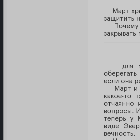
Март храб
защитить н
Почему ж
закрывать 
для меня
оберегать
если она р
Март и Ке
какое-то п
отчаянно 
вопросы. И
теперь у 
виде Эвер
вечность.