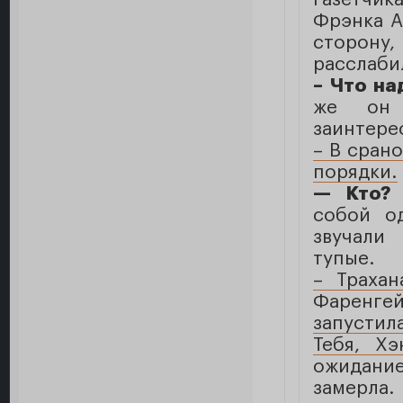
Фрэнка А
сторон
расслаби
– Что н
же он 
заинтере
– В сран
порядки.
— Кто
собой о
звучали
тупые.
– Трахан
Фаренге
запустила
Тебя, Хэ
ожидани
замерла