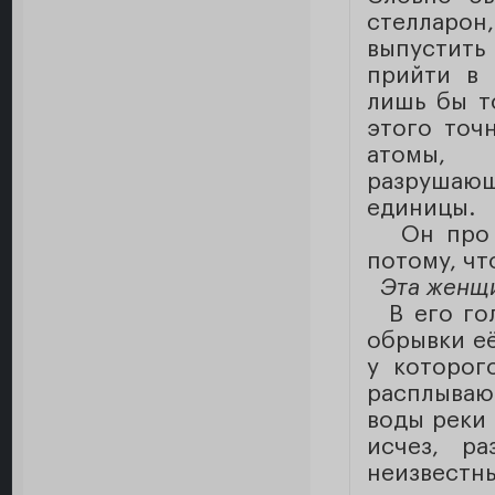
стелларо
выпустить
прийти в 
лишь бы то
этого точ
атомы, 
разрушающ
единицы.
Он про се
потому, ч
Эта женщ
В его гол
обрывки её
у которог
расплывают
воды реки 
исчез, р
неизвестны