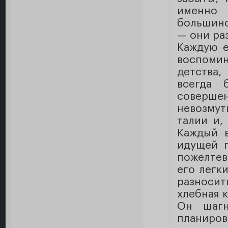
именно
большинс
— они ра
Каждую е
воспоми
детства
всегда
соверш
невозмут
талии и,
Каждый в
идущей п
пожелтев
его легк
разноси
хлебная 
Он шагн
планиро