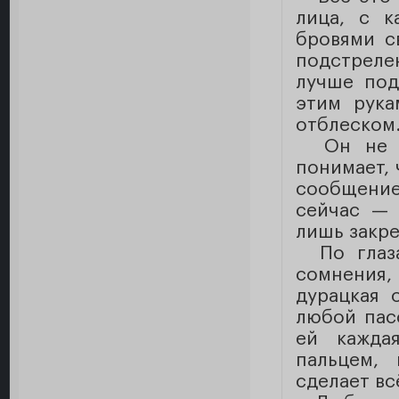
лица, с к
бровями с
подстрелен
лучше под
этим рука
отблеском.
Он не зн
понимает, 
сообщение
сейчас — 
лишь закре
По глаза
сомнения,
дурацкая 
любой пасс
ей кажда
пальцем,
сделает вс