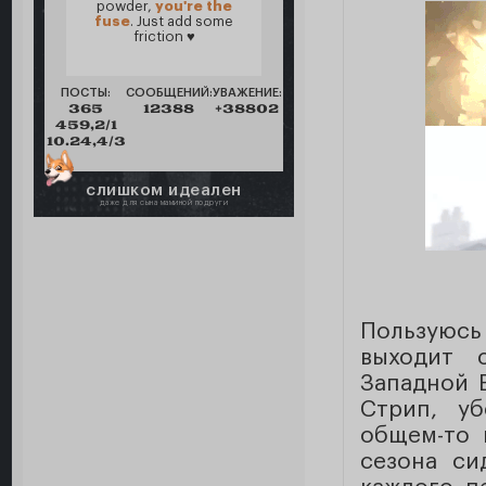
powder,
you're the
fuse
. Just add some
friction ♥
ПОСТЫ:
СООБЩЕНИЙ:
УВАЖЕНИЕ:
365
12388
+38802
459,2/1
10.24,4/3
слишком идеален
даже для сына маминой подруги
Пользуюсь
выходит 
Западной 
Стрип, уб
общем-то 
сезона си