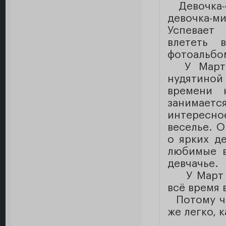
Девочка-с
девочка-
Успевает 
влететь 
фотоальбо
У Март н
нудятиной
времени 
занимаетс
интересно
веселье. 
о ярких д
любимые в
девчачье.
У Март ка
всё время 
Потому чт
же легко, к