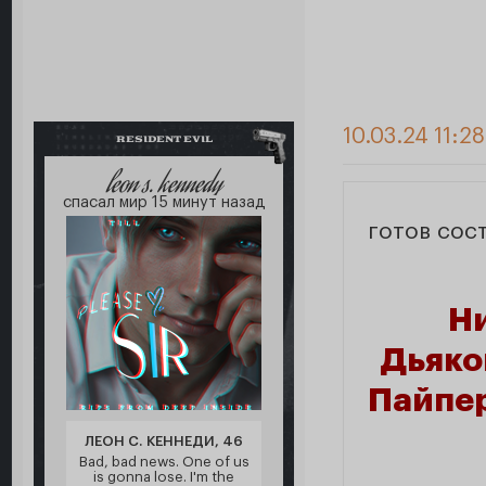
10.03.24 11:2
RESIDENT EVIL
leon s. kennedy
спасал мир 15 минут назад
готов сос
Ни
Дьяко
Пайпе
ЛЕОН С. КЕННЕДИ, 46
Bad, bad news. One of us
is gonna lose. I'm the