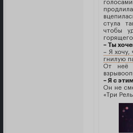
голосам
продлила
вцепилас
стула т
чтобы у
горящего
– Ты хоч
– Я хочу,
гнилую па
От неё 
взрывооп
– Я с эти
Он не см
«Три Рел