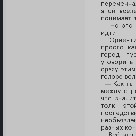
переменна
этой всел
понимает з
Но это мо
идти.
Ориентиро
просто, к
город пус
уговорить
сразу эти
голосе во
— Как ты 
между стр
что значит
толк это
последстви
необъявле
разных кон
Всё это б