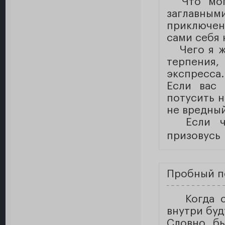
Что могу
заглавным
приключен
сами себя 
Чего я жд
терпения
экспресса.
Если вас 
потусить н
не вредный
Если что
призовус
Пробный п
Когда 
внутри буд
Словно бы