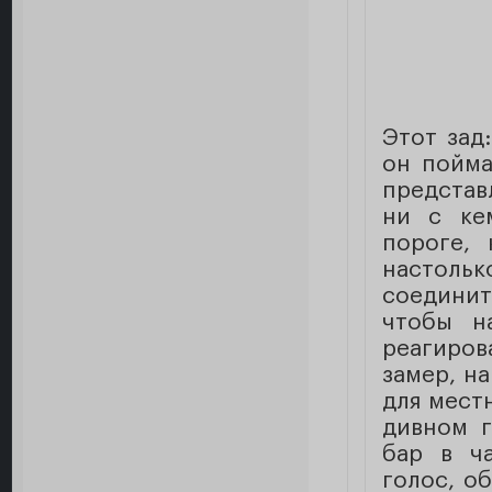
Этот зад
он пойма
представ
ни с ке
пороге, 
настоль
соединит
чтобы н
реагиров
замер, н
для мест
дивном г
бар в ч
голос, о