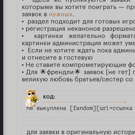
которыми вы хотите поиграть — при
заявок в
нужных
.
• раздел подходит для готовых игр
• регистрация неканонов разрешена
• картинки желательно формат
картинки администрация может ум
• Если не хотите ждать пока админ
и отнесите в гостевую
• Не ставите компрометирующие фот
• Для 🌟френдли🌟 заявок [не гет]
великую любовь братьев/сестер со
код:
Не выкуплена [fandom][url=ссылка
для заявки в оригинальную истор