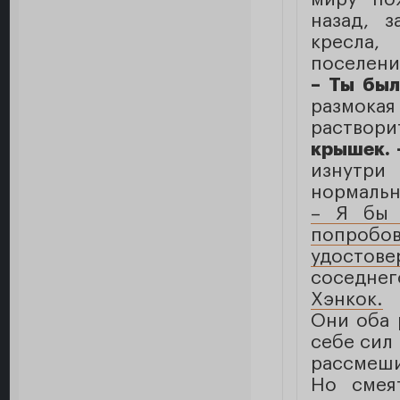
назад, 
кресла,
поселени
– Ты был
размок
раствор
крышек.
изнутри
нормальн
– Я бы 
попроб
удостове
соседнег
Хэнкок.
Они оба 
себе сил 
рассмеши
Но смея