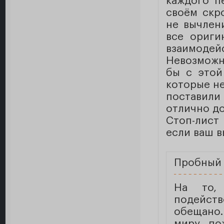
каждого п
своём скр
не вычлен
все ориги
взаимодейс
Невозможн
бы с этой
которые не
поставили
отлично до
Стоп-лист
если ваш 
Пробный 
На то, 
подейст
обещано.
миру по