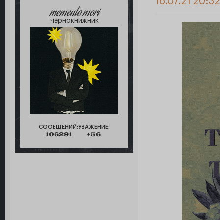
16.07.21 20:3
memento mori
чернокнижник
СООБЩЕНИЙ:
УВАЖЕНИЕ:
106291
+56