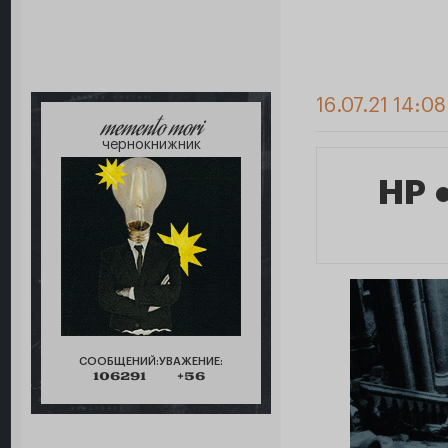
16.07.21 14:0
memento mori
чернокнижник
HP 
СООБЩЕНИЙ:
УВАЖЕНИЕ:
106291
+56