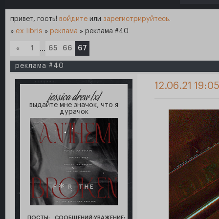
привет, гость!
войдите
или
зарегистрируйтесь
.
»
ex libris
»
реклама
»
реклама #40
«
1
…
65
66
67
реклама #40
12.06.21 19:0
jessica drew [x]
выдайте мне значок, что я
дурачок
ПОСТЫ:
СООБЩЕНИЙ:
УВАЖЕНИЕ: