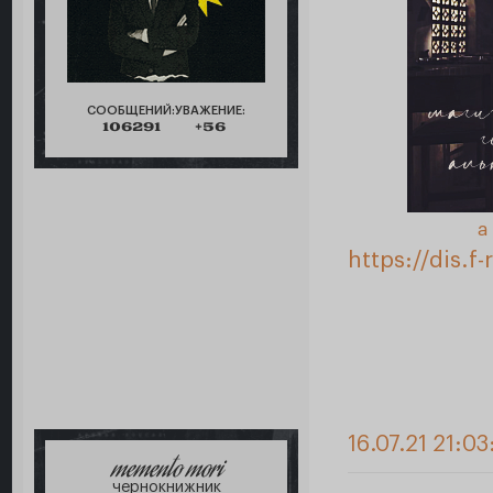
СООБЩЕНИЙ:
УВАЖЕНИЕ:
106291
+56
а
https://dis.
16.07.21 21:03
memento mori
чернокнижник