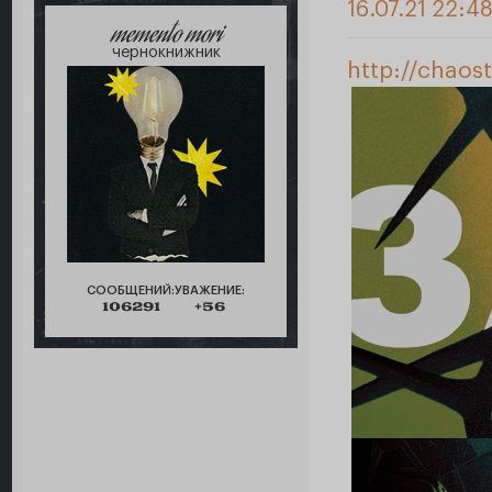
16.07.21 22:4
memento mori
чернокнижник
http://chaos
СООБЩЕНИЙ:
УВАЖЕНИЕ:
106291
+56