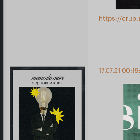
https://crup
17.07.21 00:19
memento mori
чернокнижник