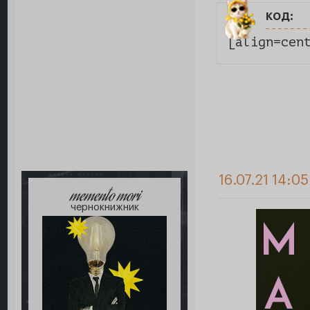
код:
[align=cen
16.07.21 14:05
memento mori
чернокнижник