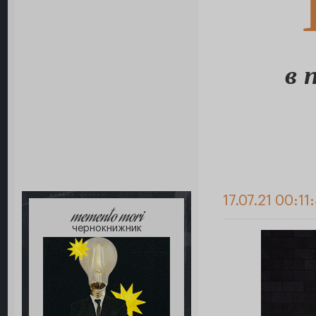
в 
17.07.21 00:11
memento mori
чернокнижник