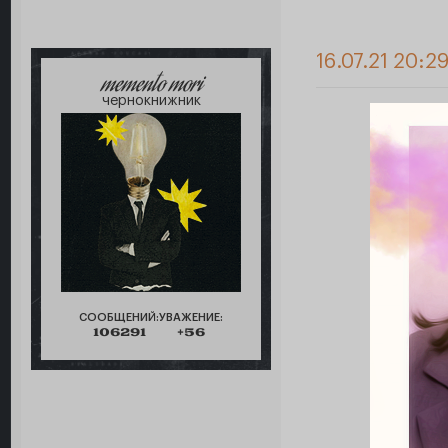
16.07.21 20:2
memento mori
чернокнижник
СООБЩЕНИЙ:
УВАЖЕНИЕ:
106291
+56