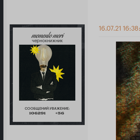
16.07.21 16:38
memento mori
чернокнижник
СООБЩЕНИЙ:
УВАЖЕНИЕ:
106291
+56