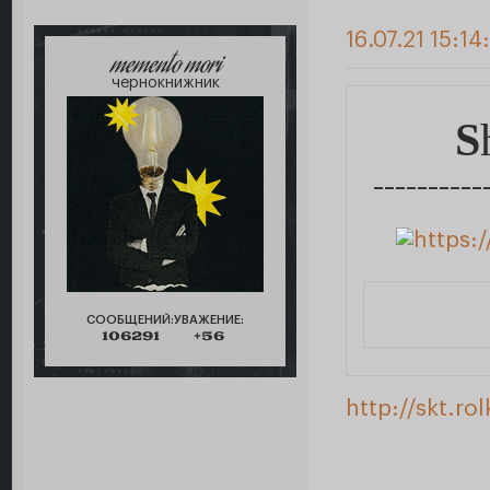
16.07.21 15:14
memento mori
чернокнижник
S
__________
СООБЩЕНИЙ:
УВАЖЕНИЕ:
106291
+56
http://skt.r