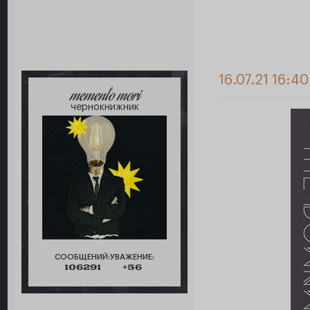
16.07.21 16:4
memento mori
чернокнижник
СООБЩЕНИЙ:
УВАЖЕНИЕ:
106291
+56