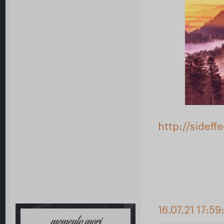
http://sidef
16.07.21 17:59
memento mori