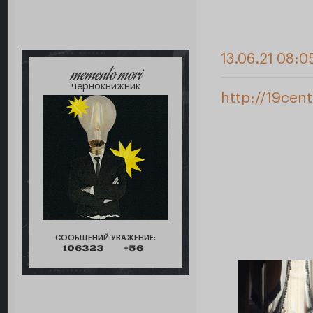
13.06.21 08:05
memento mori
чернокнижник
http://19cen
СООБЩЕНИЙ:
УВАЖЕНИЕ:
106323
+56