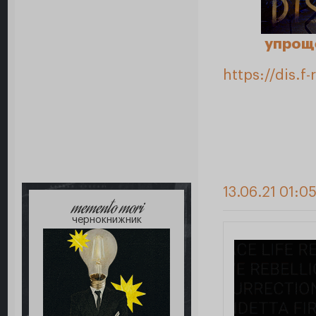
упрощ
https://dis.
13.06.21 01:05
memento mori
чернокнижник