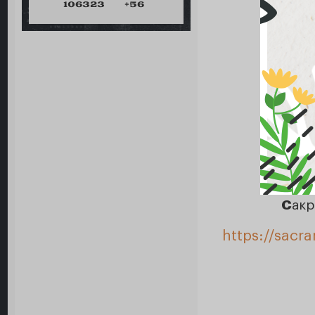
106323
+56
С
акр
https://sacr