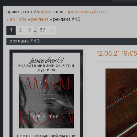
привет, гость!
войдите
или
зарегистрируйтесь
.
»
ex libris
»
реклама
»
реклама #40
1
2
3
…
67
»
реклама #40
12.06.21 19:0
jessica drew [x]
выдайте мне значок, что я
дурачок
ПОСТЫ:
СООБЩЕНИЙ:
УВАЖЕНИЕ: