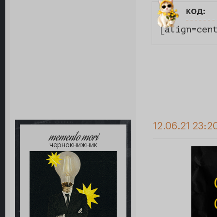
код:
[align=cen
12.06.21 23:2
memento mori
чернокнижник