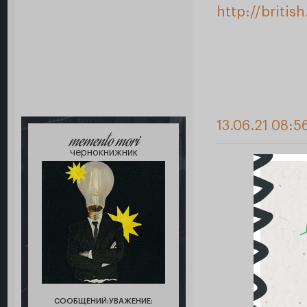
http://britis
13.06.21 08:5
memento mori
чернокнижник
СООБЩЕНИЙ:
УВАЖЕНИЕ: