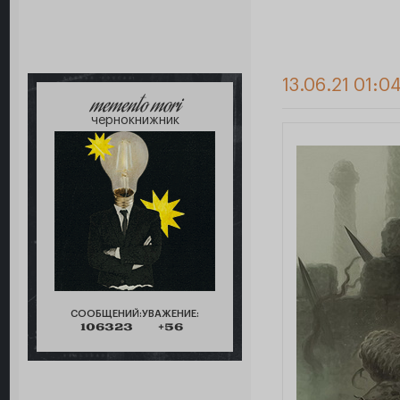
13.06.21 01:0
memento mori
чернокнижник
СООБЩЕНИЙ:
УВАЖЕНИЕ:
106323
+56