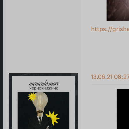
https://gris
13.06.21 08:2
memento mori
чернокнижник