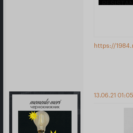
https://1984
13.06.21 01:0
memento mori
чернокнижник