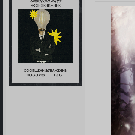
memento mori
чернокнижник
СООБЩЕНИЙ:
УВАЖЕНИЕ:
106323
+56