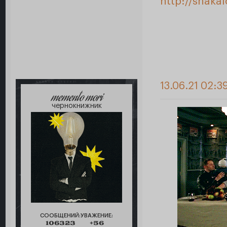
http://shaka
13.06.21 02:3
memento mori
чернокнижник
СООБЩЕНИЙ:
УВАЖЕНИЕ:
106323
+56