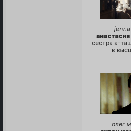
jenna
анастасия 
сестра атта
в выс
олег 