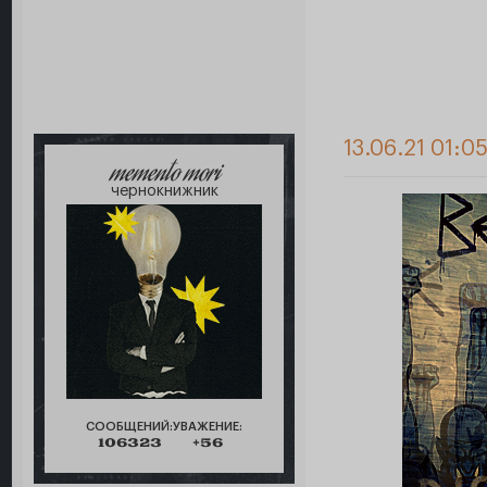
13.06.21 01:0
memento mori
чернокнижник
СООБЩЕНИЙ:
УВАЖЕНИЕ:
106323
+56