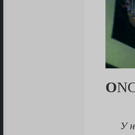
O
N
У 