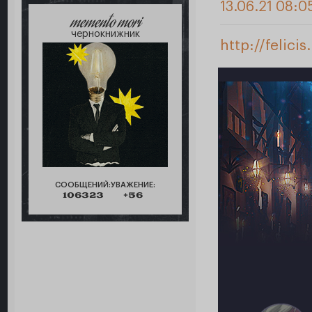
13.06.21 08:0
memento mori
чернокнижник
http://felic
СООБЩЕНИЙ:
УВАЖЕНИЕ:
106323
+56