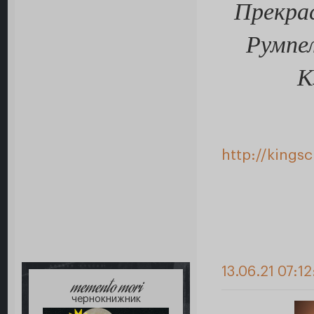
Прекра
Румпе
К
http://kings
13.06.21 07:1
memento mori
чернокнижник