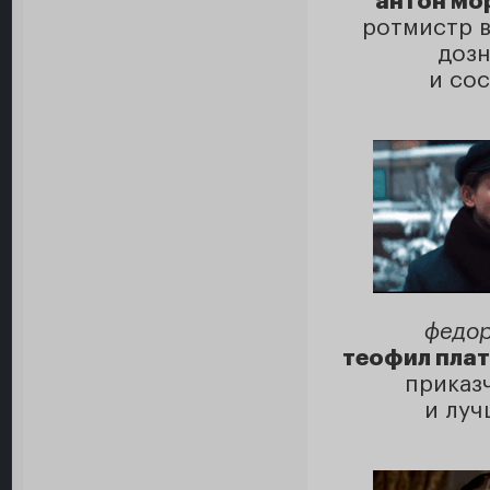
антон мор
ротмистр в 
дозн
и со
федор
теофил плат
приказч
и луч