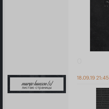
0
18.09.19 21:4
margo hanson [x]
листаю страницы