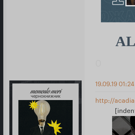
AL
0
19.09.19 01:2
memento mori
чернокнижник
http://acadi
[inden