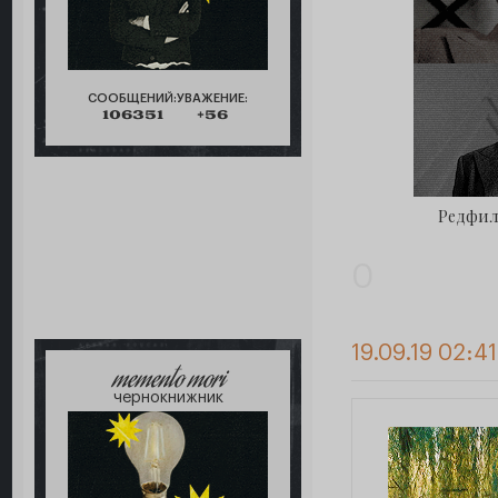
СООБЩЕНИЙ:
УВАЖЕНИЕ:
106351
+56
Редфилд
0
19.09.19 02:4
memento mori
чернокнижник