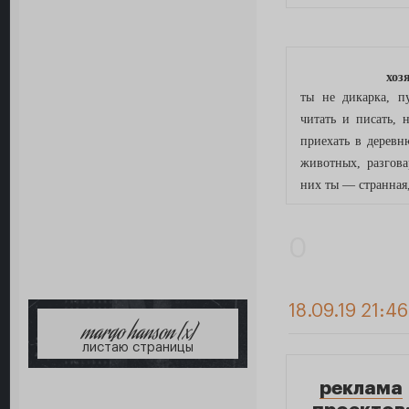
хоз
ты не дикарка, п
читать и писать,
приехать в деревн
животных, разгова
них ты — странная,
0
18.09.19 21:4
margo hanson [x]
листаю страницы
реклама