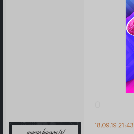
0
18.09.19 21:4
margo hanson [x]