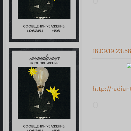
0
СООБЩЕНИЙ:
УВАЖЕНИЕ:
106351
+56
18.09.19 23:5
memento mori
чернокнижник
http://radia
0
СООБЩЕНИЙ:
УВАЖЕНИЕ:
106351
+56