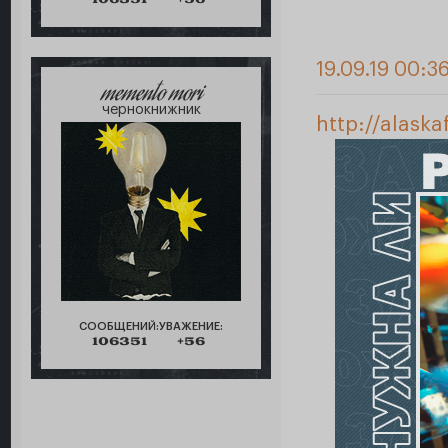
19.09.19 00:3
memento mori
чернокнижник
http://alask
СООБЩЕНИЙ:
УВАЖЕНИЕ:
106351
+56