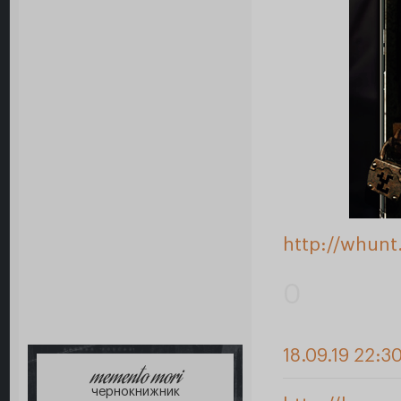
http://whunt
0
18.09.19 22:3
memento mori
чернокнижник