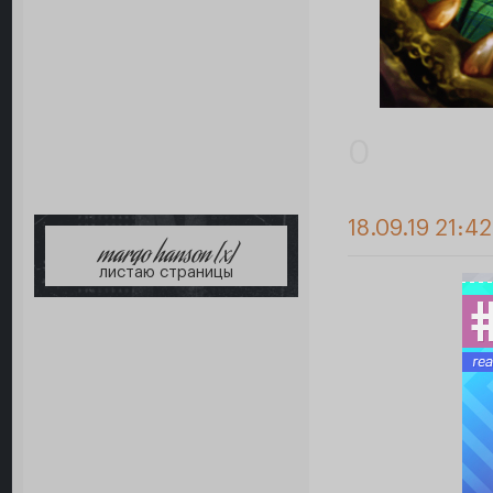
0
18.09.19 21:4
margo hanson [x]
листаю страницы