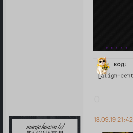
код:
[align=cen
0
18.09.19 21:4
margo hanson [x]
листаю страницы