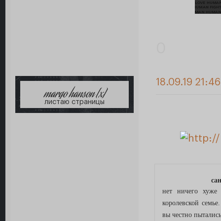
0
18.09.19 21:46
margo hanson [x]
листаю страницы
сан
нет ничего хуже
королевской семье
вы честно пытались