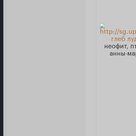
глеб лу
неофит, п
анны-ма