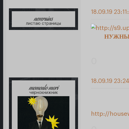
18.09.19 23:11
neverains
листаю страницы
НУЖНЫ
0
18.09.19 23:2
memento mori
чернокнижник
http://house