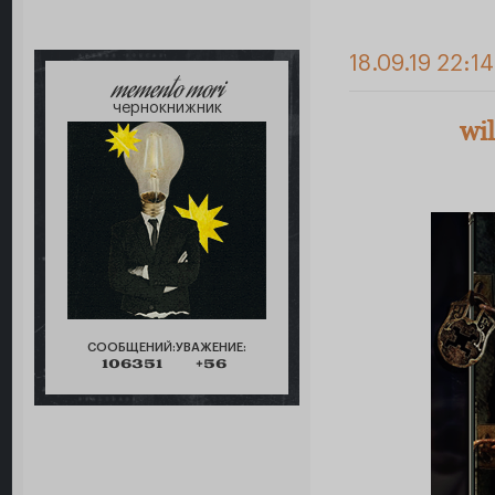
18.09.19 22:1
memento mori
чернокнижник
wi
СООБЩЕНИЙ:
УВАЖЕНИЕ:
106351
+56