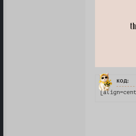
код:
[align=cen