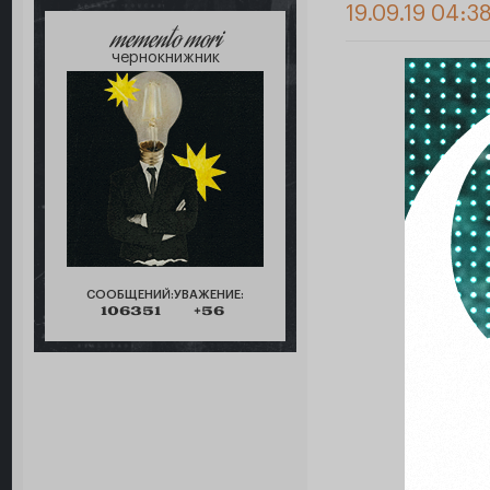
19.09.19 04:3
memento mori
чернокнижник
СООБЩЕНИЙ:
УВАЖЕНИЕ:
106351
+56