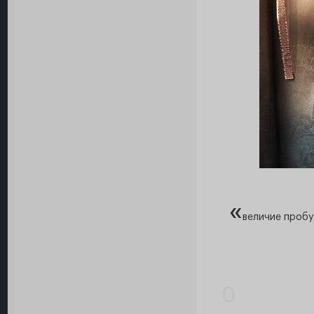
«
величие пробу
0