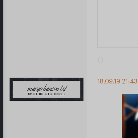
0
18.09.19 21:43
margo hanson [x]
листаю страницы