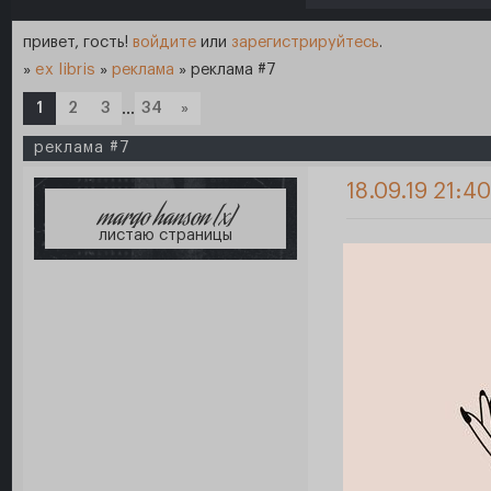
привет, гость!
войдите
или
зарегистрируйтесь
.
»
ex libris
»
реклама
»
реклама #7
1
2
3
…
34
»
реклама #7
18.09.19 21:40
margo hanson [x]
листаю страницы