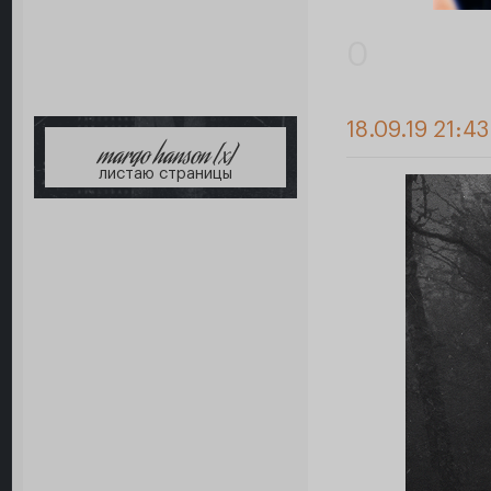
0
18.09.19 21:4
margo hanson [x]
листаю страницы