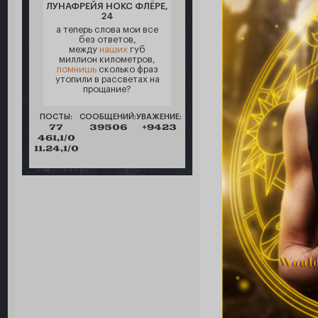
ЛУНАФРЕЙЯ НОКС ФЛЁРЕ,
24
а теперь слова мои все
без ответов,
между
наших
губ
миллион километров,
помнишь
сколько фраз
утопили в рассветах на
прощание?
ПОСТЫ:
СООБЩЕНИЙ:
УВАЖЕНИЕ:
77
39506
+9423
461,1/0
11.24,1/0