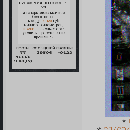
ЛУНАФРЕЙЯ НОКС ФЛЁРЕ,
24
а теперь слова мои все
без ответов,
между
наших
губ
миллион километров,
помнишь
сколько фраз
утопили в рассветах на
прощание?
ПОСТЫ:
СООБЩЕНИЙ:
УВАЖЕНИЕ:
77
39506
+9423
461,1/0
11.24,1/0
⚜️
⚜️
СПИСОК