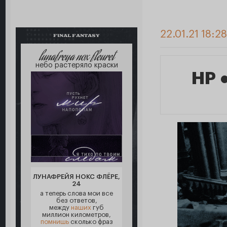
22.01.21 18:28
FINAL FANTASY
lunafreya nox fleuret
небо растеряло краски
HP 
ЛУНАФРЕЙЯ НОКС ФЛЁРЕ,
24
а теперь слова мои все
без ответов,
между
наших
губ
миллион километров,
помнишь
сколько фраз