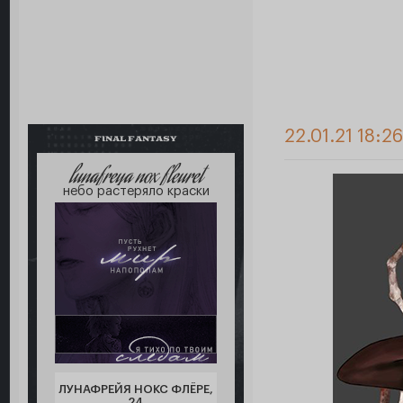
22.01.21 18:26
FINAL FANTASY
lunafreya nox fleuret
небо растеряло краски
ЛУНАФРЕЙЯ НОКС ФЛЁРЕ,
24