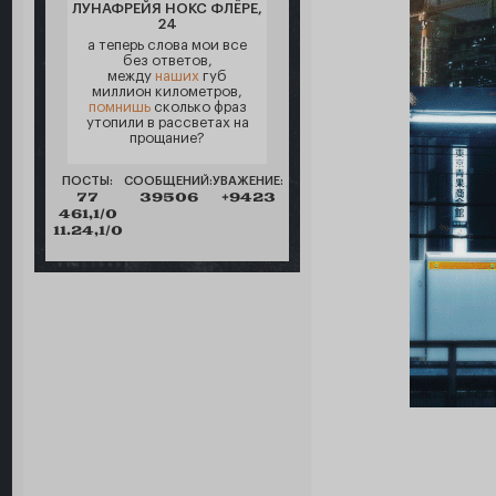
ЛУНАФРЕЙЯ НОКС ФЛЁРЕ,
24
а теперь слова мои все
без ответов,
между
наших
губ
миллион километров,
помнишь
сколько фраз
утопили в рассветах на
прощание?
ПОСТЫ:
СООБЩЕНИЙ:
УВАЖЕНИЕ:
77
39506
+9423
461,1/0
11.24,1/0