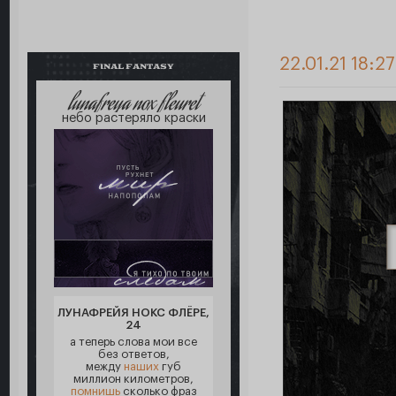
22.01.21 18:2
FINAL FANTASY
lunafreya nox fleuret
небо растеряло краски
ЛУНАФРЕЙЯ НОКС ФЛЁРЕ,
24
а теперь слова мои все
без ответов,
между
наших
губ
миллион километров,
помнишь
сколько фраз