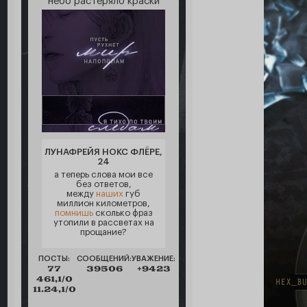
небо растеряло краски
ЛУНАФРЕЙЯ НОКС ФЛЁРЕ,
24
а теперь слова мои все
без ответов,
между
наших
губ
миллион километров,
помнишь
сколько фраз
утопили в рассветах на
прощание?
ПОСТЫ:
СООБЩЕНИЙ:
УВАЖЕНИЕ:
77
39506
+9423
461,1/0
11.24,1/0