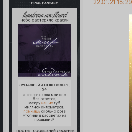
22.01.21 18:2
FINAL FANTASY
lunafreya nox fleuret
небо растеряло краски
ЛУНАФРЕЙЯ НОКС ФЛЁРЕ,
24
а теперь слова мои все
без ответов,
между
наших
губ
миллион километров,
помнишь
сколько фраз
утопили в рассветах на
прощание?
ПОСТЫ:
СООБЩЕНИЙ:
УВАЖЕНИЕ: