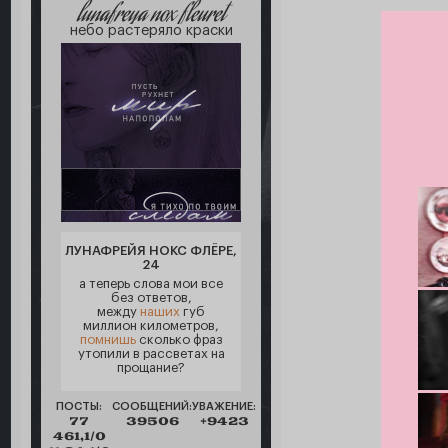
lunafreya nox fleuret
небо растеряло краски
ЛУНАФРЕЙЯ НОКС ФЛЁРЕ,
24
а теперь слова мои все
без ответов,
между
наших
губ
миллион километров,
помнишь
сколько фраз
утопили в рассветах на
прощание?
ПОСТЫ:
СООБЩЕНИЙ:
УВАЖЕНИЕ:
77
39506
+9423
461,1/0