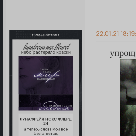
22.01.21 18:19
FINAL FANTASY
lunafreya nox fleuret
упроще
небо растеряло краски
ЛУНАФРЕЙЯ НОКС ФЛЁРЕ,
24
а теперь слова мои все
без ответов,