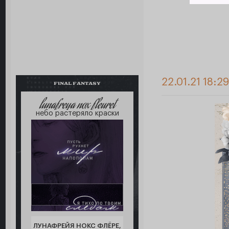
22.01.21 18:2
FINAL FANTASY
lunafreya nox fleuret
небо растеряло краски
ЛУНАФРЕЙЯ НОКС ФЛЁРЕ,