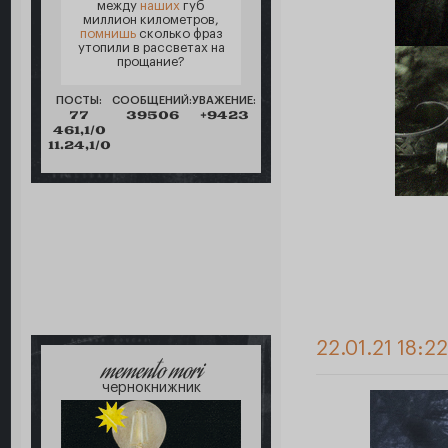
между
наших
губ
миллион километров,
помнишь
сколько фраз
утопили в рассветах на
прощание?
ПОСТЫ:
СООБЩЕНИЙ:
УВАЖЕНИЕ:
77
39506
+9423
461,1/0
11.24,1/0
22.01.21 18:2
memento mori
чернокнижник