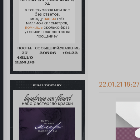
24
а теперь слова мои все
без ответов,
между
наших
губ
миллион километров,
помнишь
сколько фраз
утопили в рассветах на
прощание?
ПОСТЫ:
СООБЩЕНИЙ:
УВАЖЕНИЕ:
77
39506
+9423
461,1/0
11.24,1/0
22.01.21 18:2
FINAL FANTASY
lunafreya nox fleuret
небо растеряло краски