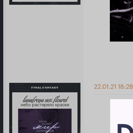
22.01.21 18:2
FINAL FANTASY
lunafreya nox fleuret
небо растеряло краски