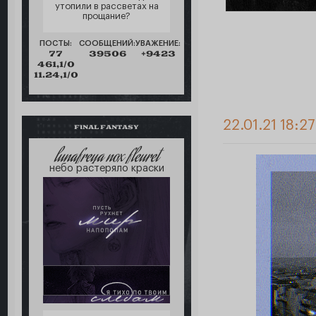
утопили в рассветах на
прощание?
ПОСТЫ:
СООБЩЕНИЙ:
УВАЖЕНИЕ:
77
39506
+9423
461,1/0
11.24,1/0
22.01.21 18:2
FINAL FANTASY
lunafreya nox fleuret
небо растеряло краски