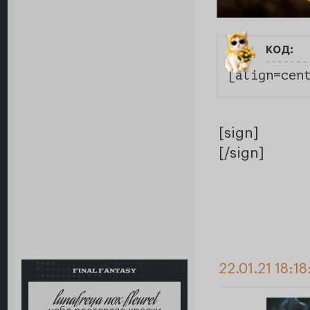
код:
[align=cen
[sign]
[/sign]
22.01.21 18:18
FINAL FANTASY
lunafreya nox fleuret