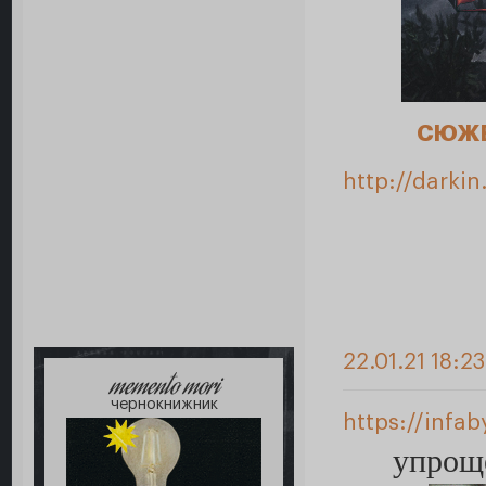
СЮЖ
http://darki
22.01.21 18:2
memento mori
чернокнижник
https://infa
упроще