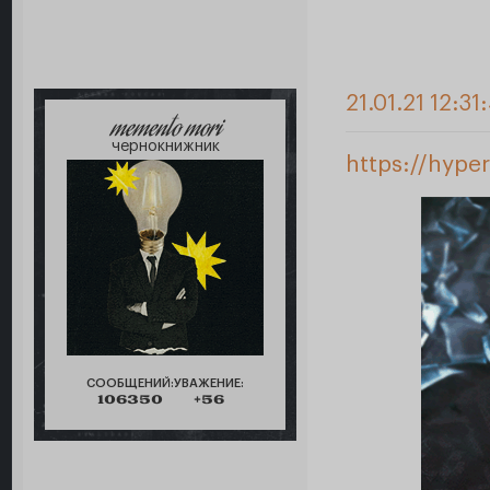
21.01.21 12:31
memento mori
чернокнижник
https://hype
СООБЩЕНИЙ:
УВАЖЕНИЕ:
106350
+56