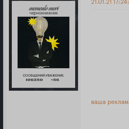
21.01.21 17:24
memento mori
чернокнижник
СООБЩЕНИЙ:
УВАЖЕНИЕ:
106350
+56
ваша реклам