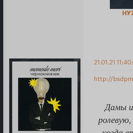
НУ
21.01.21 11:40
memento mori
чернокнижник
http://bsdpm
Дамы и
ролевую,
когда в