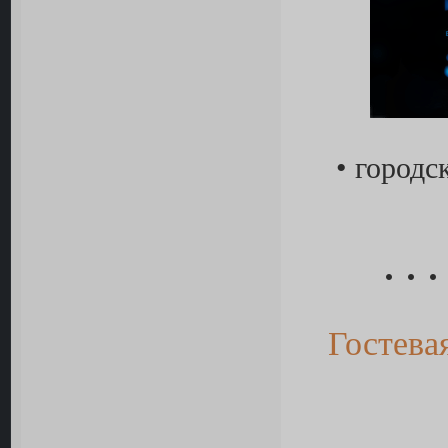
• городс
• • •
Гостева