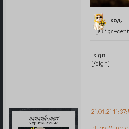
код:
[align=cen
[sign]
[/sign]
21.01.21 11:37
memento mori
чернокнижник
https://came