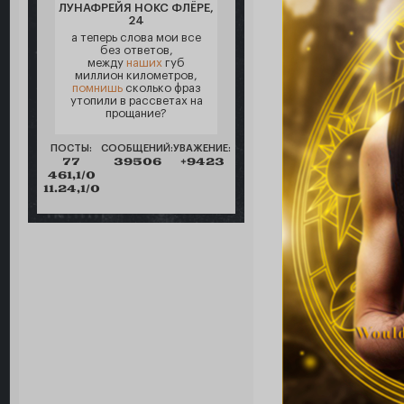
ЛУНАФРЕЙЯ НОКС ФЛЁРЕ,
24
а теперь слова мои все
без ответов,
между
наших
губ
миллион километров,
помнишь
сколько фраз
утопили в рассветах на
прощание?
ПОСТЫ:
СООБЩЕНИЙ:
УВАЖЕНИЕ:
77
39506
+9423
461,1/0
11.24,1/0