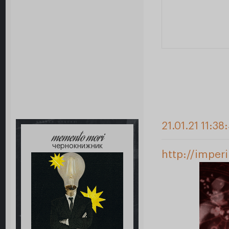
21.01.21 11:38
memento mori
чернокнижник
http://imper