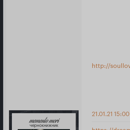
http://soull
21.01.21 15:00
memento mori
чернокнижник