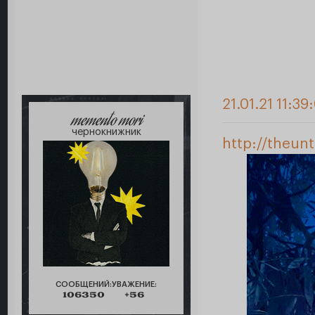
21.01.21 11:39
memento mori
чернокнижник
http://theun
СООБЩЕНИЙ:
УВАЖЕНИЕ:
106350
+56