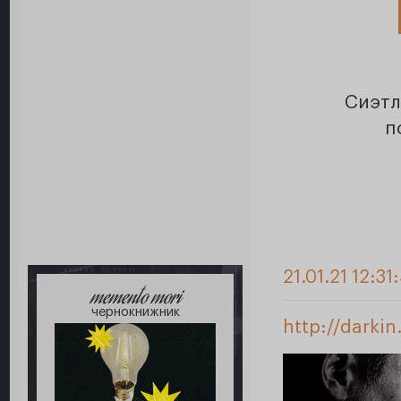
Сиэтл
п
21.01.21 12:31
memento mori
чернокнижник
http://darki