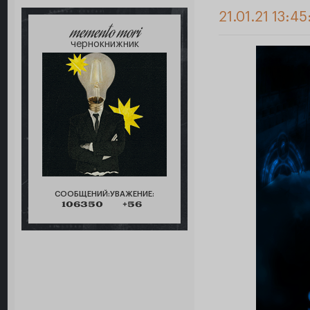
21.01.21 13:45
memento mori
чернокнижник
СООБЩЕНИЙ:
УВАЖЕНИЕ:
106350
+56