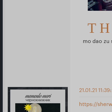
T H
mo dao zu s
21.01.21 11:39
memento mori
чернокнижник
https://sher