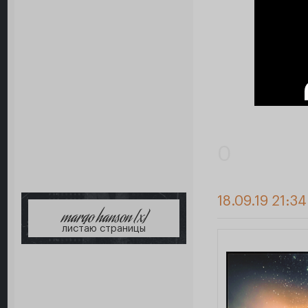
0
18.09.19 21:3
margo hanson [x]
листаю страницы