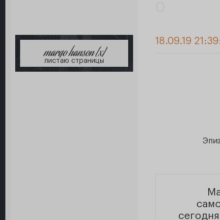
0
18.09.19 21:3
margo hanson [x]
листаю страницы
Эпиз
Ма
само
сегодня