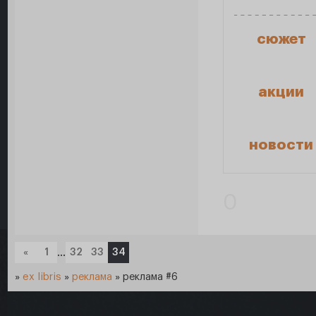
сюжет
акции
новости
0
«
1
…
32
33
34
»
ex libris
»
реклама
»
реклама #6