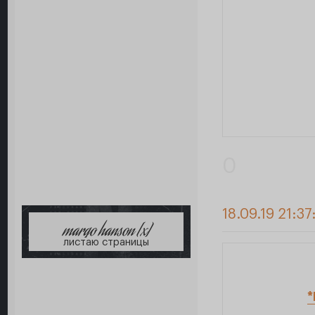
0
18.09.19 21:37
margo hanson [x]
листаю страницы
*