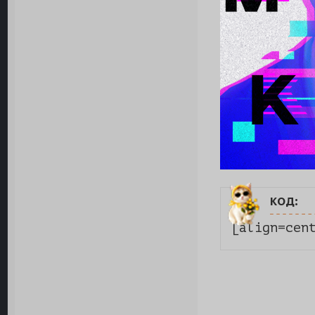
код:
[align=cen