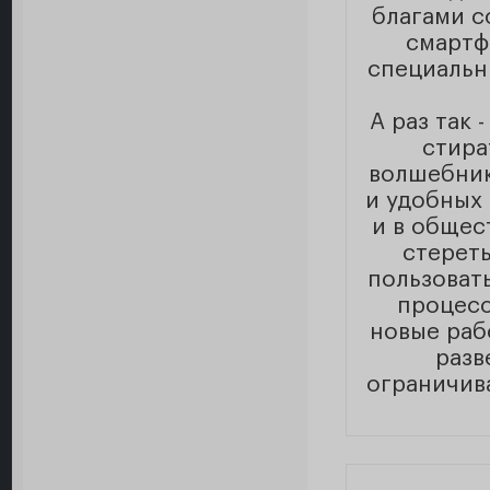
благами с
смартф
специальн
А раз так 
стира
волшебник
и удобных
и в общес
стереть
пользоват
процесс
новые раб
разв
ограничив