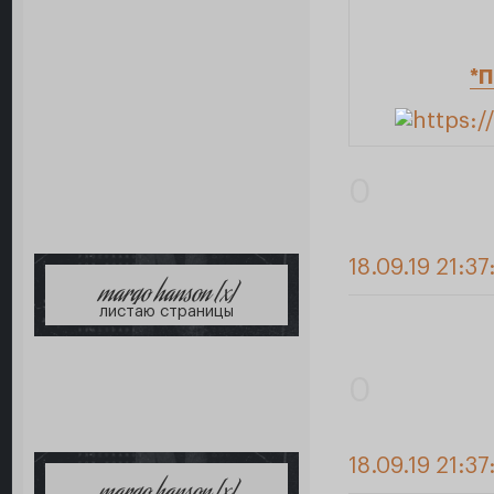
*П
0
18.09.19 21:37
margo hanson [x]
листаю страницы
0
18.09.19 21:37