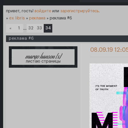
привет, гость!
войдите
или
зарегистрируйтесь
.
»
ex libris
»
реклама
»
реклама #6
«
1
…
32
33
34
реклама #6
08.09.19 12:0
margo hanson [x]
листаю страницы