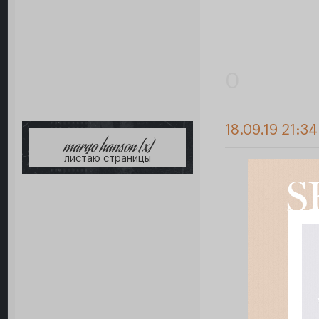
0
18.09.19 21:34
margo hanson [x]
листаю страницы