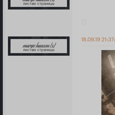
margo hanson [x]
листаю страницы
0
18.09.19 21:37
margo hanson [x]
листаю страницы