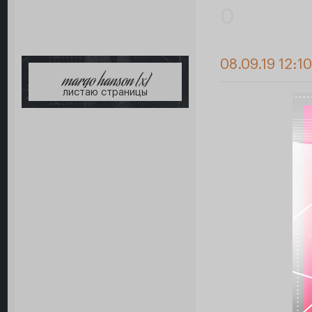
0
08.09.19 12:1
margo hanson [x]
листаю страницы