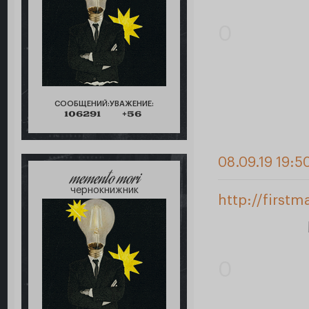
0
СООБЩЕНИЙ:
УВАЖЕНИЕ:
106291
+56
08.09.19 19:5
memento mori
чернокнижник
http://first
0