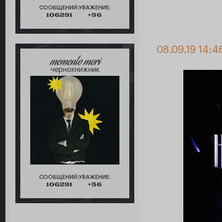
СООБЩЕНИЙ:
УВАЖЕНИЕ:
106291
+56
08.09.19 14:4
memento mori
чернокнижник
СООБЩЕНИЙ:
УВАЖЕНИЕ:
106291
+56