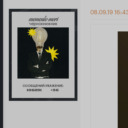
08.09.19 16:4
memento mori
чернокнижник
СООБЩЕНИЙ:
УВАЖЕНИЕ:
106291
+56