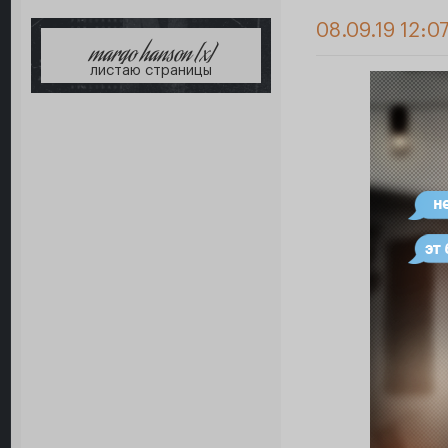
08.09.19 12:0
margo hanson [x]
листаю страницы