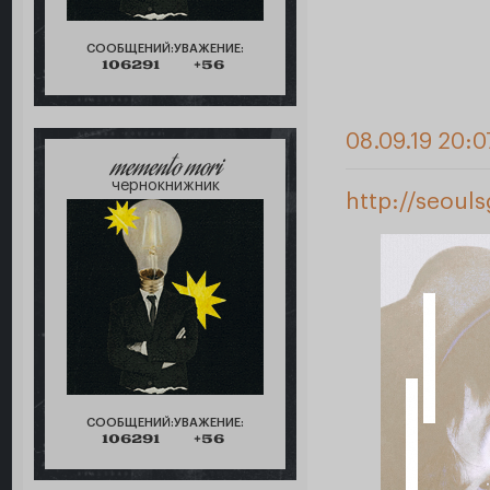
СООБЩЕНИЙ:
УВАЖЕНИЕ:
106291
+56
08.09.19 20:0
memento mori
чернокнижник
http://seoul
СООБЩЕНИЙ:
УВАЖЕНИЕ:
106291
+56