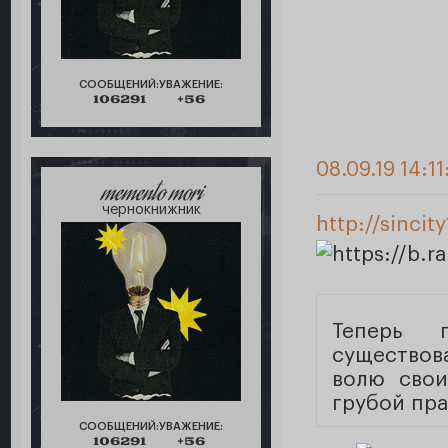
СООБЩЕНИЙ:
УВАЖЕНИЕ:
106291
+56
08.09.19 14:11
memento mori
чернокнижник
http://sinci
Теперь 
существов
волю свои
грубой пра
СООБЩЕНИЙ:
УВАЖЕНИЕ:
106291
+56