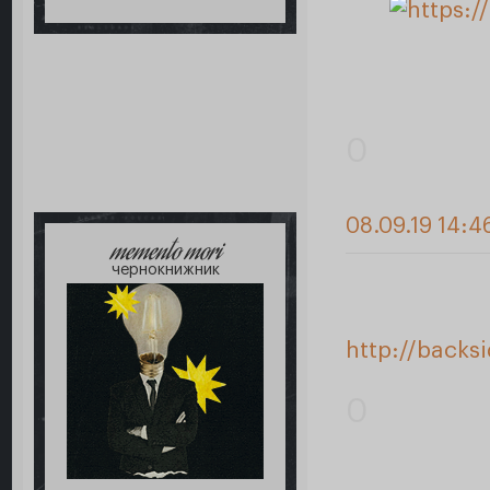
0
08.09.19 14:4
memento mori
чернокнижник
http://backs
0