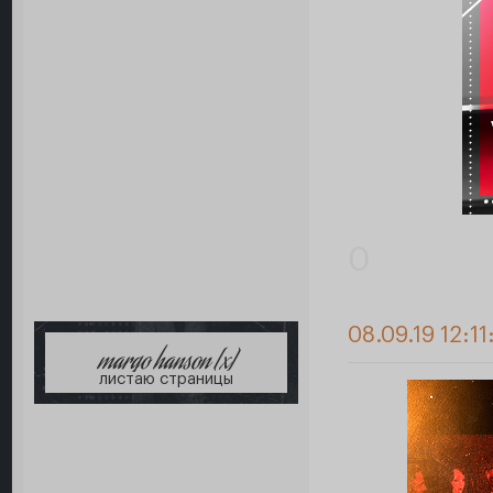
0
08.09.19 12:11
margo hanson [x]
листаю страницы