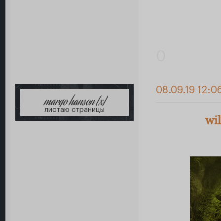
0
08.09.19 12:0
margo hanson [x]
листаю страницы
wi