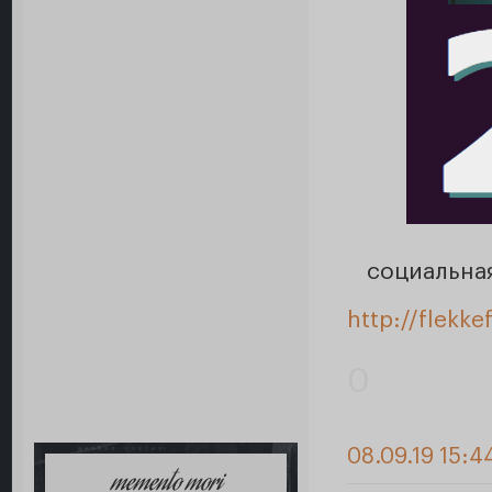
социальная
http://flekk
0
08.09.19 15:4
memento mori