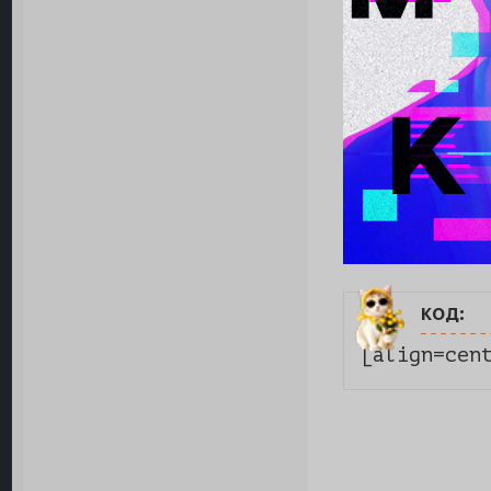
код:
[align=cen