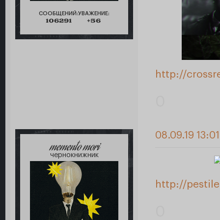
СООБЩЕНИЙ:
УВАЖЕНИЕ:
106291
+56
http://cross
0
08.09.19 13:0
memento mori
чернокнижник
http://pesti
0