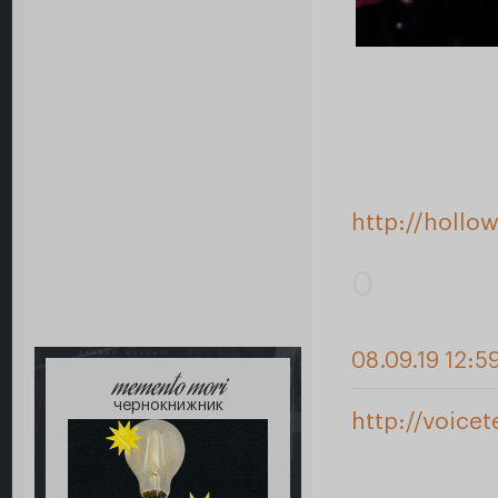
http://hollo
0
08.09.19 12:5
memento mori
чернокнижник
http://voice