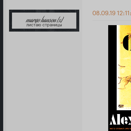
08.09.19 12:11
margo hanson [x]
листаю страницы