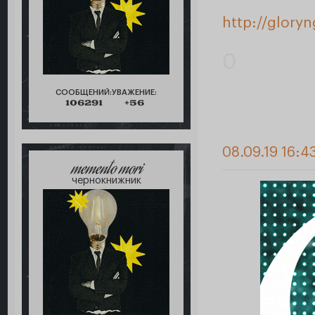
http://glory
0
СООБЩЕНИЙ:
УВАЖЕНИЕ:
106291
+56
08.09.19 16:4
memento mori
чернокнижник