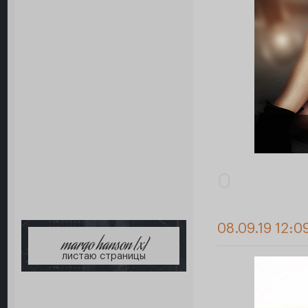
0
08.09.19 12:0
margo hanson [x]
листаю страницы