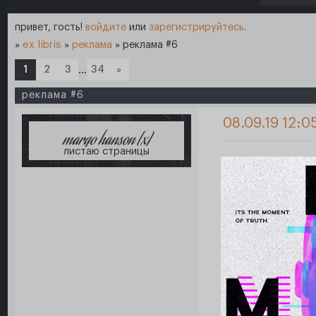
привет, гость!
войдите
или
зарегистрируйтесь
.
»
ex libris
»
реклама
»
реклама #6
1
2
3
…
34
»
реклама #6
08.09.19 12:0
margo hanson [x]
листаю страницы