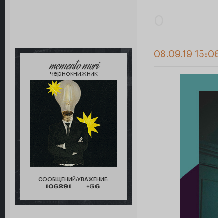
0
08.09.19 15:0
memento mori
чернокнижник
СООБЩЕНИЙ:
УВАЖЕНИЕ:
106291
+56