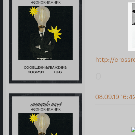
чернокнижник
http://cross
СООБЩЕНИЙ:
УВАЖЕНИЕ:
106291
+56
0
08.09.19 16:4
memento mori
чернокнижник