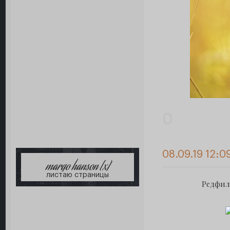
0
08.09.19 12:0
margo hanson [x]
листаю страницы
Редфилд