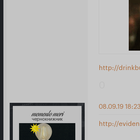
http://drink
0
08.09.19 18:2
memento mori
чернокнижник
http://evide