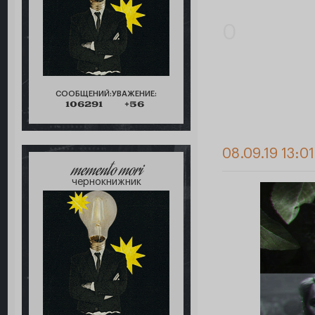
0
СООБЩЕНИЙ:
УВАЖЕНИЕ:
106291
+56
08.09.19 13:01
memento mori
чернокнижник