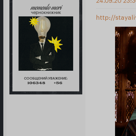
24.09.20 23:
memento mori
чернокнижник
http://staya
СООБЩЕНИЙ:
УВАЖЕНИЕ:
106348
+56