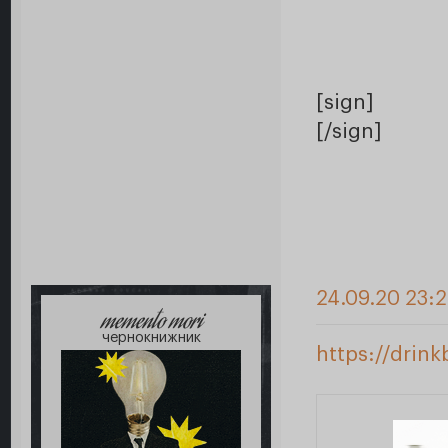
[sign]
[/sign]
24.09.20 23:
memento mori
чернокнижник
https://drin