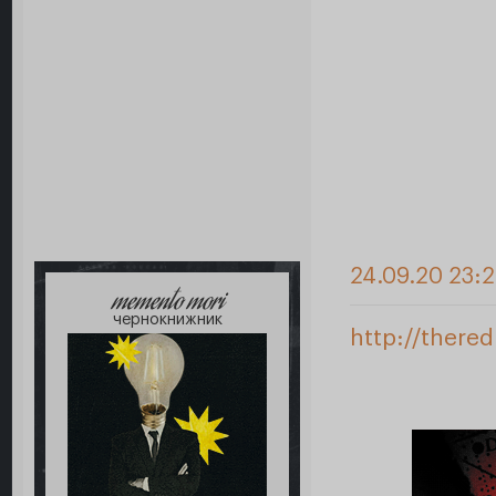
24.09.20 23:2
memento mori
чернокнижник
http://there