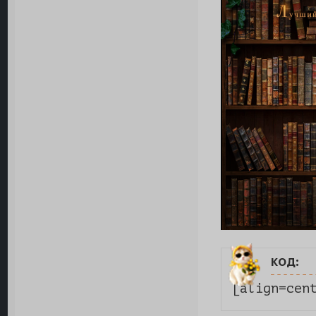
код:
[align=cen