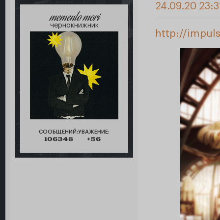
24.09.20 23:3
memento mori
чернокнижник
http://impul
СООБЩЕНИЙ:
УВАЖЕНИЕ:
106348
+56