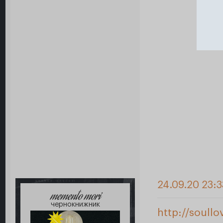
24.09.20 23:
memento mori
чернокнижник
http://soull