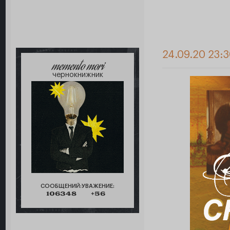
24.09.20 23:
memento mori
чернокнижник
СООБЩЕНИЙ:
УВАЖЕНИЕ:
106348
+56