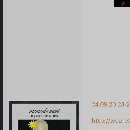
24.09.20 23:
memento mori
чернокнижник
http://weare