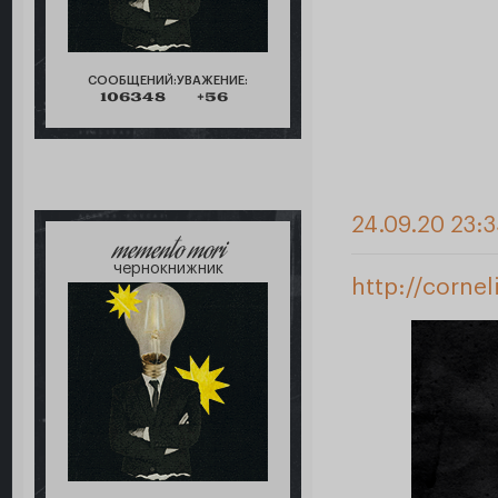
СООБЩЕНИЙ:
УВАЖЕНИЕ:
106348
+56
24.09.20 23:
memento mori
чернокнижник
http://corne