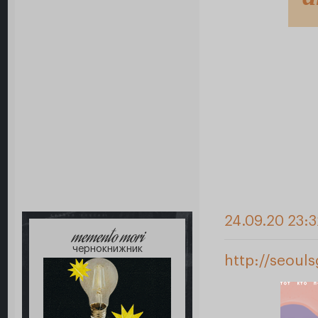
24.09.20 23:3
memento mori
чернокнижник
http://seoul