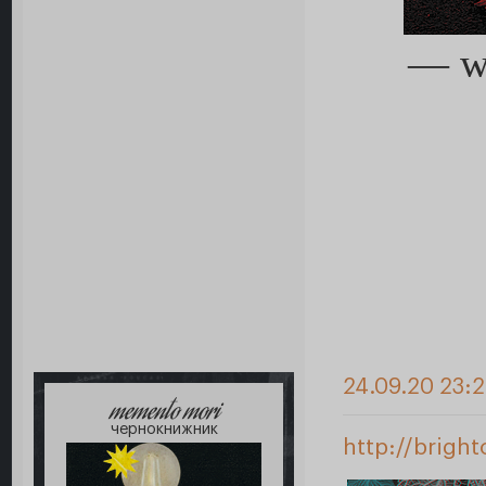
— we
24.09.20 23:
memento mori
чернокнижник
http://brigh