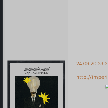
24.09.20 23:
memento mori
чернокнижник
http://imper