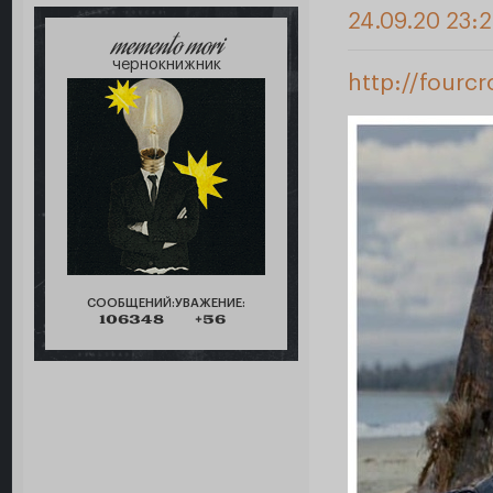
24.09.20 23:
memento mori
чернокнижник
http://fourc
СООБЩЕНИЙ:
УВАЖЕНИЕ:
106348
+56