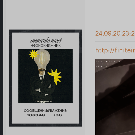
24.09.20 23:
memento mori
чернокнижник
http://finit
СООБЩЕНИЙ:
УВАЖЕНИЕ:
106348
+56