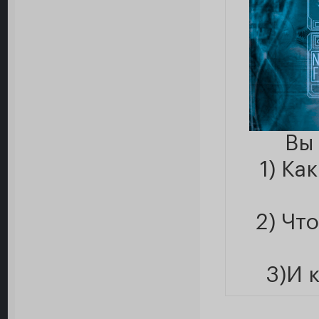
Вы
1) Ка
2) Чт
3)И 