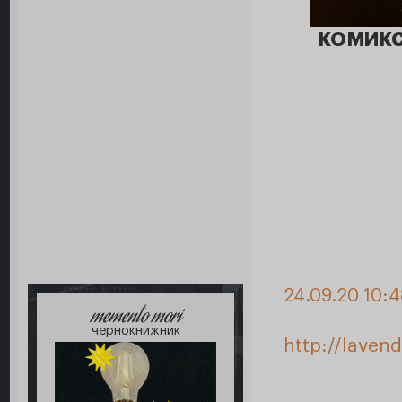
КОМИКСЫ
24.09.20 10:
memento mori
чернокнижник
http://laven