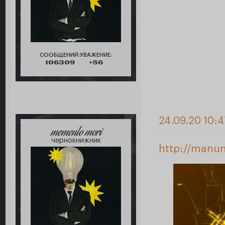
СООБЩЕНИЙ:
УВАЖЕНИЕ:
106309
+56
24.09.20 10:4
memento mori
чернокнижник
http://manun