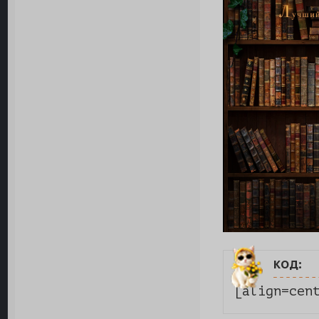
код:
[align=cen