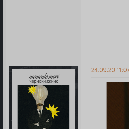
24.09.20 11:0
memento mori
чернокнижник