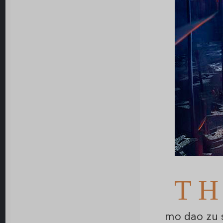
T H
mo dao zu s