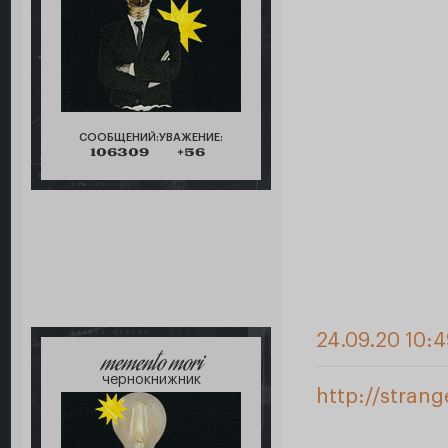
СООБЩЕНИЙ:
УВАЖЕНИЕ:
106309
+56
24.09.20 10:
memento mori
чернокнижник
http://stran