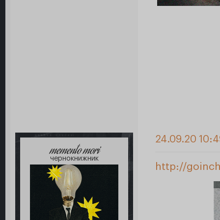
24.09.20 10:
memento mori
чернокнижник
http://goinc