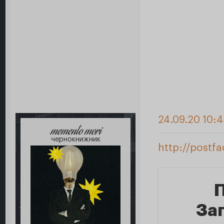
24.09.20 10:
memento mori
чернокнижник
http://postf
П
За