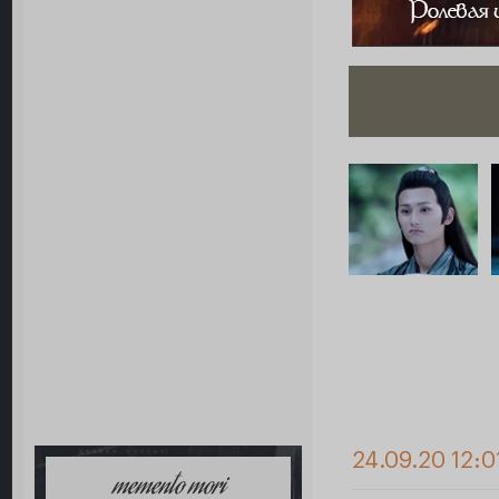
24.09.20 12:0
memento mori