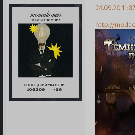
24.09.20 11:3
memento mori
чернокнижник
http://modao
СООБЩЕНИЙ:
УВАЖЕНИЕ:
106309
+56