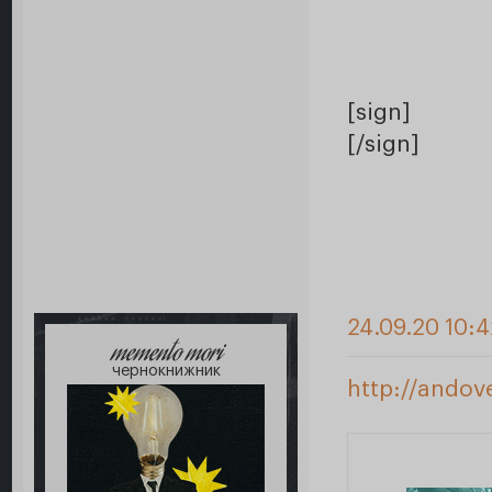
[sign]
[/sign]
24.09.20 10:4
memento mori
чернокнижник
http://andov