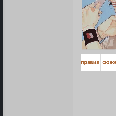
правила
сюж