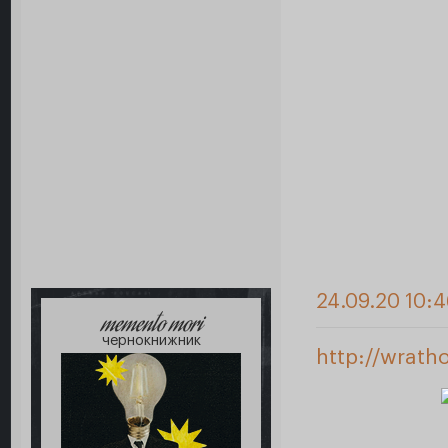
24.09.20 10:4
memento mori
чернокнижник
http://wrath