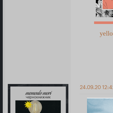
yell
24.09.20 12:4
memento mori
чернокнижник