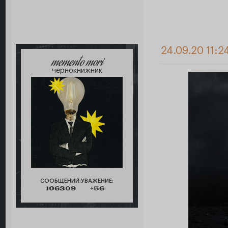
24.09.20 11:2
memento mori
чернокнижник
СООБЩЕНИЙ:
УВАЖЕНИЕ:
106309
+56