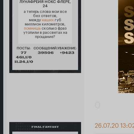
ЛУНАФРЕЙЯ НОКС ФЛЁРЕ,
24
а теперь слова мои все
без ответов,
между
наших
губ
миллион километров,
помнишь
сколько фраз
утопили в рассветах на
прощание?
ПОСТЫ:
СООБЩЕНИЙ:
УВАЖЕНИЕ:
77
39506
+9423
461,1/0
11.24,1/0
0
26.07.20 13:0
FINAL FANTASY