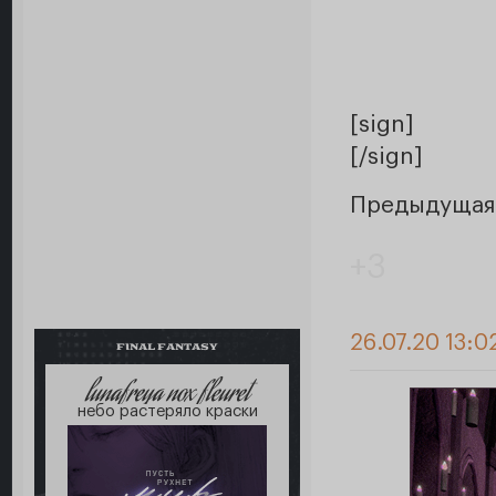
[sign]
[/sign]
Предыдущая
+3
26.07.20 13:0
FINAL FANTASY
lunafreya nox fleuret
небо растеряло краски