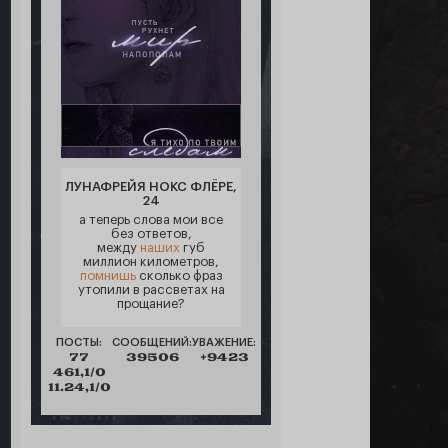
ЛУНАФРЕЙЯ НОКС ФЛЁРЕ,
24
а теперь слова мои все
без ответов,
между
наших
губ
миллион километров,
помнишь
сколько фраз
утопили в рассветах на
прощание?
ПОСТЫ:
СООБЩЕНИЙ:
УВАЖЕНИЕ:
77
39506
+9423
461,1/0
11.24,1/0