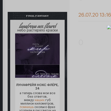
26.07.20 13:1
FINAL FANTASY
lunafreya nox fleuret
небо растеряло краски
0
ЛУНАФРЕЙЯ НОКС ФЛЁРЕ,
24
а теперь слова мои все
без ответов,
между
наших
губ
миллион километров,
помнишь
сколько фраз
утопили в рассветах на