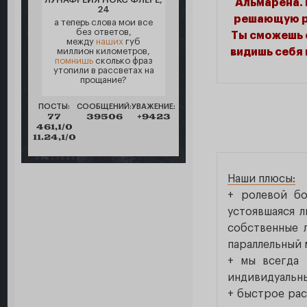
Альмарена. 
24
решающую ро
а теперь слова мои все
без ответов,
Ты сможешь о
между
наших
губ
видишь себя 
миллион километров,
помнишь
сколько фраз
утопили в рассветах на
прощание?
ПОСТЫ:
СООБЩЕНИЙ:
УВАЖЕНИЕ:
77
39506
+9423
461,1/0
11.24,1/0
Наши плюсы:
+ ролевой бо
устоявшаяся 
собственные 
параллельный 
+ мы всегда 
индивидуальны
+ быстрое рас