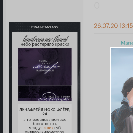
0
26.07.20 13:15
FINAL FANTASY
lunafreya nox fleuret
Магия
небо растеряло краски
ЛУНАФРЕЙЯ НОКС ФЛЁРЕ,
24
а теперь слова мои все
без ответов,
между
наших
губ
миллион километров,