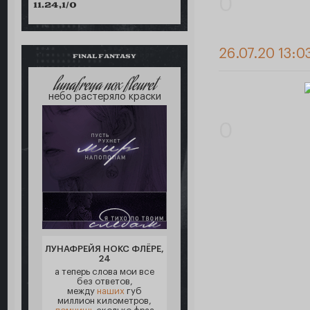
0
11.24,1/0
26.07.20 13:0
FINAL FANTASY
lunafreya nox fleuret
небо растеряло краски
0
ЛУНАФРЕЙЯ НОКС ФЛЁРЕ,
24
а теперь слова мои все
без ответов,
между
наших
губ
миллион километров,