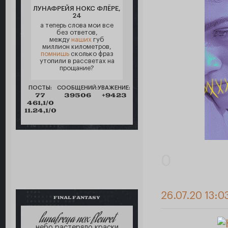
ЛУНАФРЕЙЯ НОКС ФЛЁРЕ,
24
а теперь слова мои все
без ответов,
между
наших
губ
миллион километров,
помнишь
сколько фраз
утопили в рассветах на
прощание?
ПОСТЫ:
СООБЩЕНИЙ:
УВАЖЕНИЕ:
77
39506
+9423
461,1/0
11.24,1/0
0
26.07.20 13:0
FINAL FANTASY
lunafreya nox fleuret
небо растеряло краски