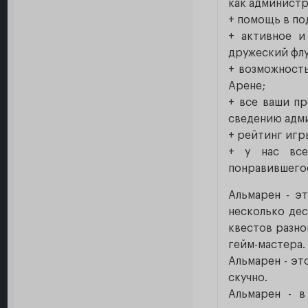
как администр
+ помощь в по
+ активное и
дружеский флу
+ возможность
Арене;
+ все ваши п
сведению адм
+ рейтинг игр
+ у нас все
понравившегос
Альмарен - э
несколько дес
квестов разно
гейм-мастера. 
Альмарен - эт
скучно.
Альмарен - в