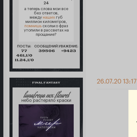
24
а теперь слова мои все
без ответов,
между
наших
губ
миллион километров,
помнишь
сколько фраз
утопили в рассветах на
прощание?
ПОСТЫ:
СООБЩЕНИЙ:
УВАЖЕНИЕ:
77
39506
+9423
461,1/0
11.24,1/0
26.07.20 13:17
FINAL FANTASY
lunafreya nox fleuret
небо растеряло краски