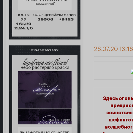
прощание?
ПОСТЫ:
СООБЩЕНИЙ:
УВАЖЕНИЕ:
77
39506
+9423
461,1/0
11.24,1/0
26.07.20 13:1
FINAL FANTASY
lunafreya nox fleuret
небо растеряло краски
Здесь огонь
прекрасн
воинствен
шефанго 
волшебного
ЛУНАФРЕЙЯ НОКС ФЛЁРЕ,