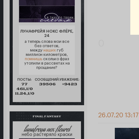
ЛУНАФРЕЙЯ НОКС ФЛЁРЕ,
24
0
а теперь слова мои все
без ответов,
между
наших
губ
миллион километров,
помнишь
сколько фраз
утопили в рассветах на
прощание?
ПОСТЫ:
СООБЩЕНИЙ:
УВАЖЕНИЕ:
77
39506
+9423
461,1/0
11.24,1/0
26.07.20 13:1
FINAL FANTASY
lunafreya nox fleuret
небо растеряло краски