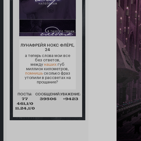
ЛУНАФРЕЙЯ НОКС ФЛЁРЕ,
24
а теперь слова мои все
без ответов,
между
наших
губ
миллион километров,
помнишь
сколько фраз
утопили в рассветах на
прощание?
ПОСТЫ:
СООБЩЕНИЙ:
УВАЖЕНИЕ:
77
39506
+9423
461,1/0
11.24,1/0