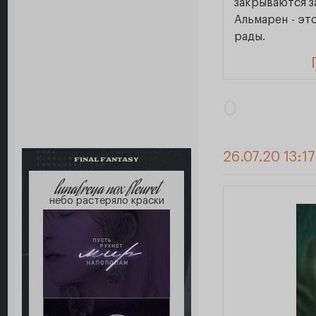
закрываются за
Альмарен - эт
рады.
0
26.07.20 13:1
FINAL FANTASY
lunafreya nox fleuret
небо растеряло краски