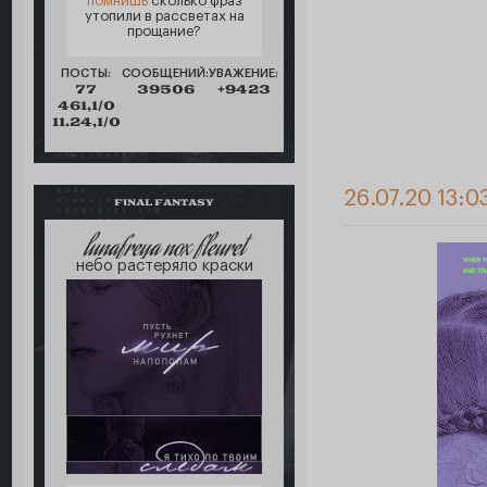
помнишь
сколько фраз
утопили в рассветах на
прощание?
ПОСТЫ:
СООБЩЕНИЙ:
УВАЖЕНИЕ:
77
39506
+9423
461,1/0
11.24,1/0
26.07.20 13:0
FINAL FANTASY
lunafreya nox fleuret
небо растеряло краски