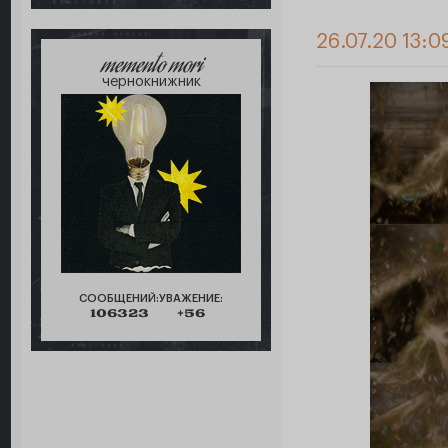
26.07.20 13:0
memento mori
чернокнижник
СООБЩЕНИЙ:
УВАЖЕНИЕ:
106323
+56