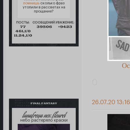
помнишь
сколько фраз
утопили в рассветах на
прощание?
ПОСТЫ:
СООБЩЕНИЙ:
УВАЖЕНИЕ:
77
39506
+9423
461,1/0
11.24,1/0
Oc
0
26.07.20 13:1
FINAL FANTASY
lunafreya nox fleuret
небо растеряло краски