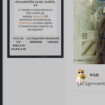
ЛУНАФРЕЙЯ НОКС ФЛЁРЕ,
24
а теперь слова мои все
без ответов,
между
наших
губ
миллион километров,
помнишь
сколько фраз
утопили в рассветах на
прощание?
ПОСТЫ:
СООБЩЕНИЙ:
УВАЖЕНИЕ:
77
39506
+9423
461,1/0
11.24,1/0
код:
[align=cen