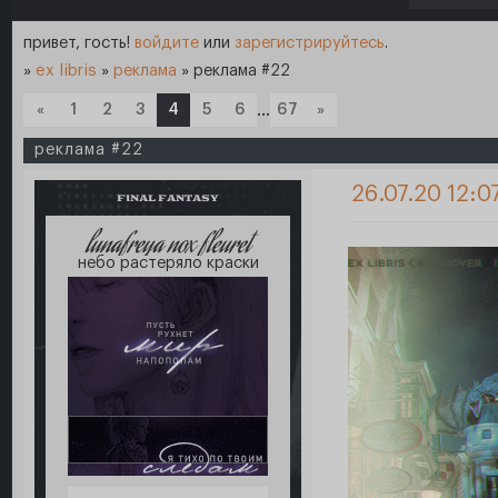
привет, гость!
войдите
или
зарегистрируйтесь
.
»
ex libris
»
реклама
»
реклама #22
«
1
2
3
4
5
6
…
67
»
реклама #22
26.07.20 12:0
FINAL FANTASY
lunafreya nox fleuret
небо растеряло краски