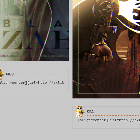
код:
align=center][url=http://exlibris.rusff.me/viewtopic.php?pid=398
код:
[align=center][url=http://ex