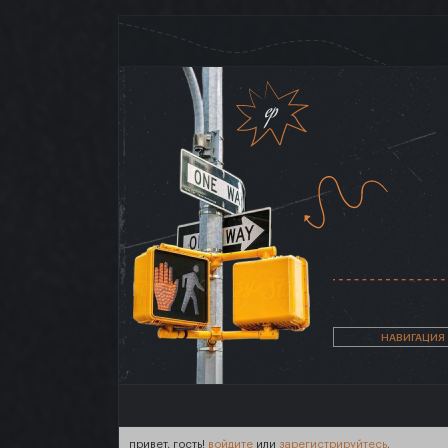
НАВИГАЦИЯ
привет, гость!
войдите
или
зарегистрируйтесь
.