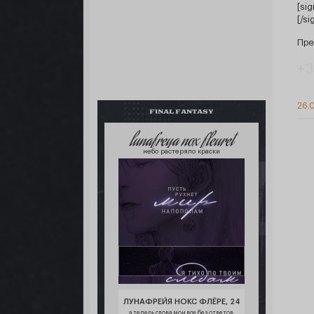
[sig
[/si
Пре
+3
26.0
FINAL FANTASY
lunafreya nox fleuret
небо растеряло краски
ЛУНАФРЕЙЯ НОКС ФЛЁРЕ, 24
а теперь слова мои все без ответов,