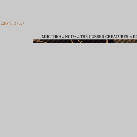
7.20 12:07:57
3
МИСТИКА // NC17+ // THE CURSED CREATURES \\ П