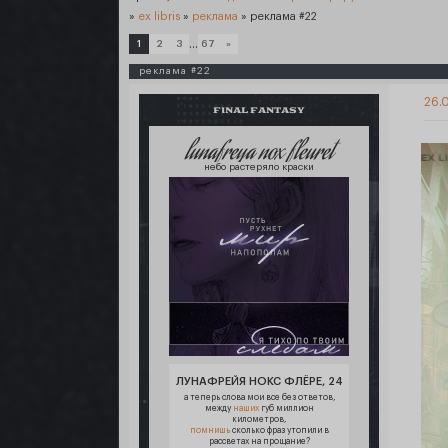
»
ex libris
»
реклама
»
реклама #22
…
1
2
3
67
»
реклама #22
26.0
FINAL FANTASY
lunafreya nox fleuret
небо растеряло краски
ЛУНАФРЕЙЯ НОКС ФЛЁРЕ, 24
а теперь слова мои все без ответов,
между
наших
губ миллион
километров,
помнишь
сколько фраз утопили в
рассветах на прощание?