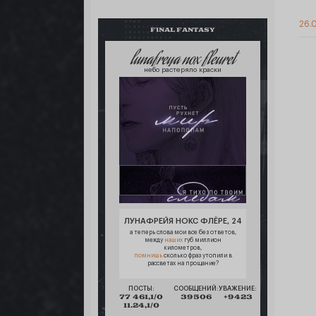
26.0
FINAL FANTASY
lunafreya nox fleuret
небо растеряло краски
ЛУНАФРЕЙЯ НОКС ФЛЁРЕ, 24
а теперь слова мои все без ответов,
между
наших
губ миллион
километров,
помнишь
сколько фраз утопили в
рассветах на прощание?
ПОСТЫ:
СООБЩЕНИЙ:
УВАЖЕНИЕ:
77 461,1/0
39506
+9423
11.24,1/0