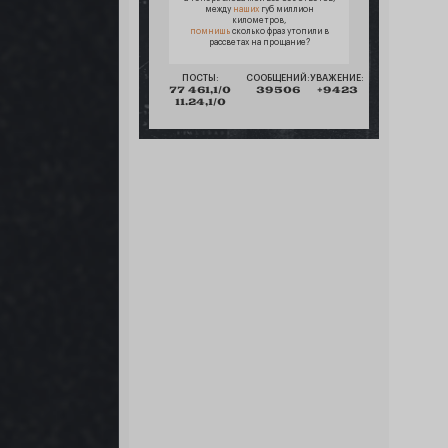
между
наших
губ миллион
километров,
помнишь
сколько фраз утопили в
рассветах на прощание?
ПОСТЫ:
СООБЩЕНИЙ:
УВАЖЕНИЕ:
77 461,1/0
39506
+9423
11.24,1/0