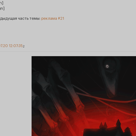
n]
gn]
дыдущая часть темы:
реклама #21
7.20 12:07:35
2