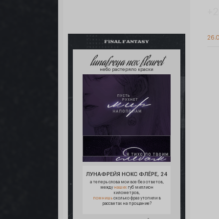
+2
26.0
FINAL FANTASY
lunafreya nox fleuret
небо растеряло краски
ЛУНАФРЕЙЯ НОКС ФЛЁРЕ, 24
а теперь слова мои все без ответов,
между
наших
губ миллион
километров,
помнишь
сколько фраз утопили в
рассветах на прощание?