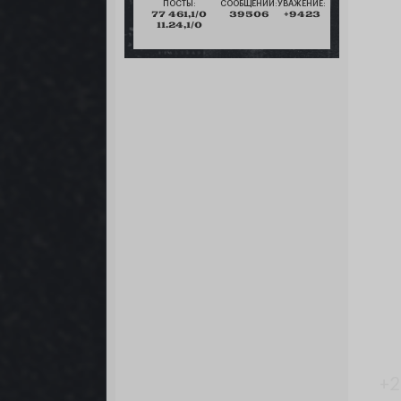
ПОСТЫ:
СООБЩЕНИЙ:
УВАЖЕНИЕ:
77 461,1/0
39506
+9423
11.24,1/0
+2