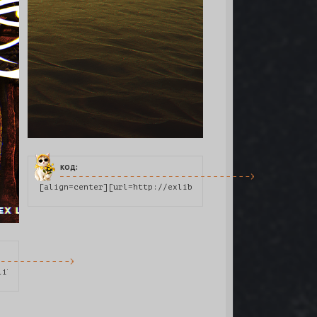
код:
190#p398190][img]https://i.imgur.com/fingb94.png[/img][/url][/al
[align=center][url=http://exlibris.rusff.me/viewtopic.ph
libris.rusff.me/viewtopic.php?pid=542928#p542928][img]https://i.