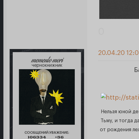
0
20.04.20 12:
memento mori
чернокнижник
Б
Нельзя юной де
Тьму, и тогда д
от рождения леж
СООБЩЕНИЙ:
УВАЖЕНИЕ:
106334
+56