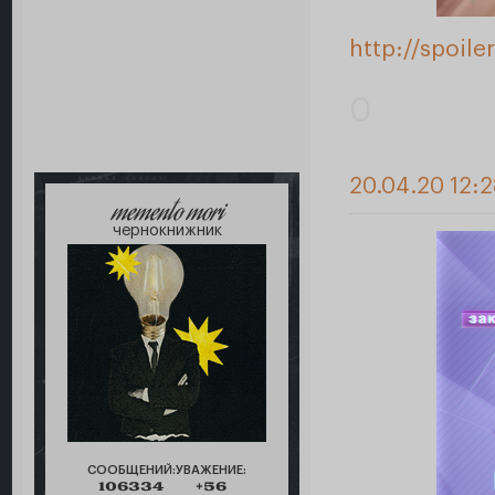
http://spoil
0
20.04.20 12:
memento mori
чернокнижник
СООБЩЕНИЙ:
УВАЖЕНИЕ:
106334
+56