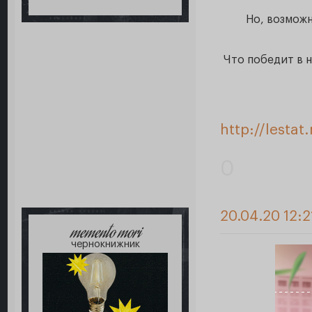
Но, возможн
Что победит в 
http://lesta
0
20.04.20 12:2
memento mori
чернокнижник