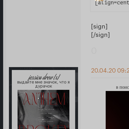
[align=cen
[sign]
[/sign]
0
20.04.20 09:
jessica drew [x]
выдайте мне значок, что я
дурачок
в поис