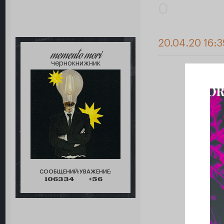
0
20.04.20 16:3
memento mori
чернокнижник
СООБЩЕНИЙ:
УВАЖЕНИЕ:
106334
+56