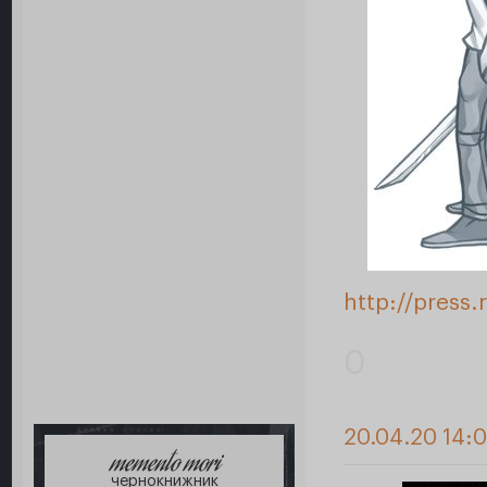
http://press
0
20.04.20 14:
memento mori
чернокнижник