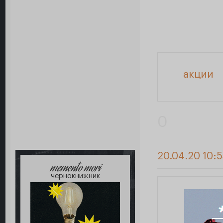
акции
0
20.04.20 10:
memento mori
чернокнижник