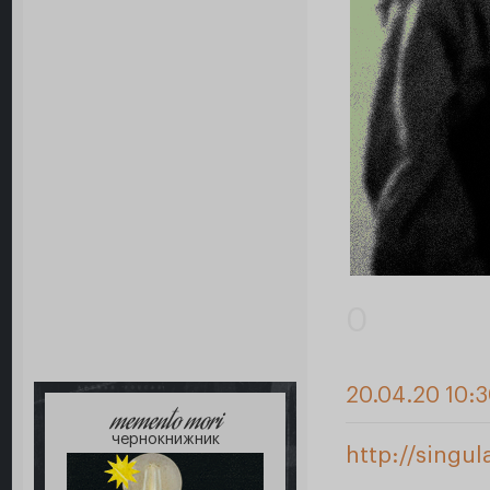
0
20.04.20 10:
memento mori
чернокнижник
http://singul