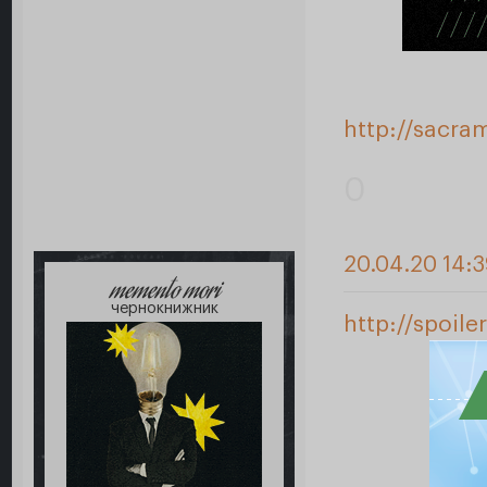
http://sacra
0
20.04.20 14:
memento mori
чернокнижник
http://spoile