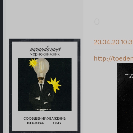
0
20.04.20 10:3
memento mori
чернокнижник
http://toede
СООБЩЕНИЙ:
УВАЖЕНИЕ:
106334
+56