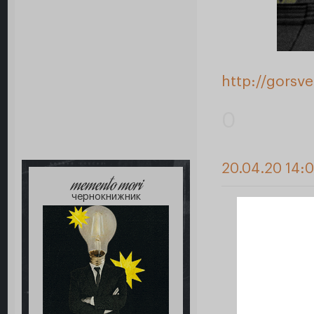
http://gorsv
0
20.04.20 14:0
memento mori
чернокнижник