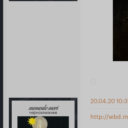
0
20.04.20 10:3
memento mori
чернокнижник
http://wbd.