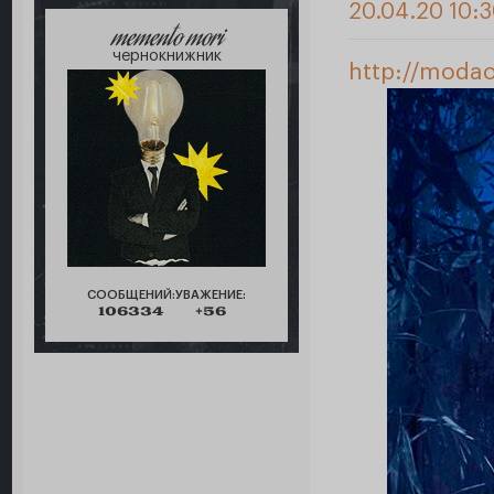
20.04.20 10:3
memento mori
чернокнижник
http://modao
СООБЩЕНИЙ:
УВАЖЕНИЕ:
106334
+56