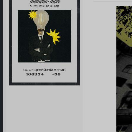
memento mori
чернокнижник
СООБЩЕНИЙ:
УВАЖЕНИЕ:
106334
+56