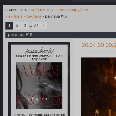
привет, гость!
войдите
или
зарегистрируйтесь
.
»
ex libris
»
реклама
»
реклама #18
1
2
3
…
67
»
реклама #18
20.04.20 09:
jessica drew [x]
выдайте мне значок, что я
дурачок
ПОСТЫ:
СООБЩЕНИЙ:
УВАЖЕНИЕ: