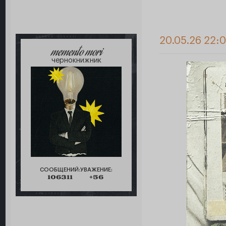
20.05.26 22:
memento mori
чернокнижник
СООБЩЕНИЙ:
УВАЖЕНИЕ:
106311
+56