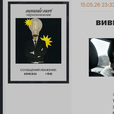
15.05.26 23:3
memento mori
чернокнижник
вив
СООБЩЕНИЙ:
УВАЖЕНИЕ:
106311
+56