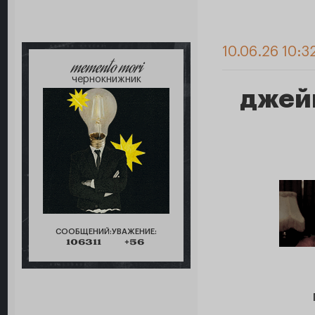
10.06.26 10:3
memento mori
чернокнижник
джей
СООБЩЕНИЙ:
УВАЖЕНИЕ:
106311
+56