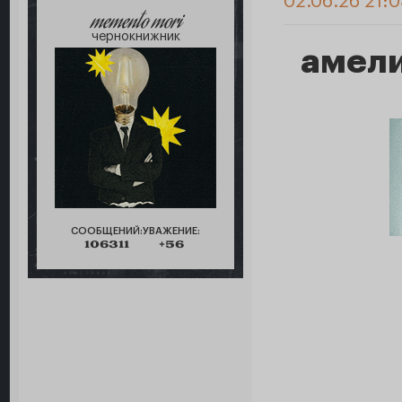
02.06.26 21:
memento mori
чернокнижник
амел
СООБЩЕНИЙ:
УВАЖЕНИЕ:
106311
+56