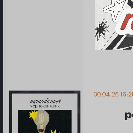
30.04.26 16:2
memento mori
чернокнижник
р