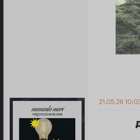
21.05.26 10:0
memento mori
чернокнижник