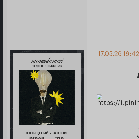
17.05.26 19:4
memento mori
чернокнижник
СООБЩЕНИЙ:
УВАЖЕНИЕ:
106311
+56