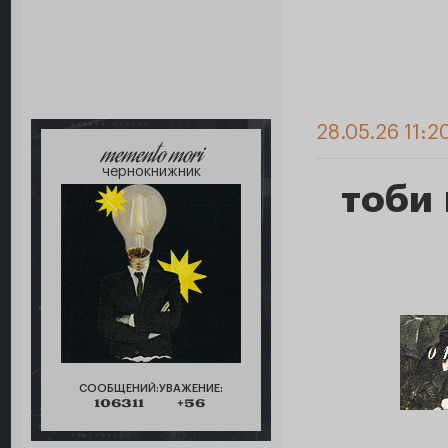
28.05.26 11:2
memento mori
чернокнижник
тоби
СООБЩЕНИЙ:
УВАЖЕНИЕ:
106311
+56