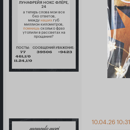
ЛУНАФРЕЙЯ НОКС ФЛЁРЕ,
24
а теперь слова мои все
без ответов,
между
наших
губ
миллион километров,
помнишь
сколько фраз
утопили в рассветах на
прощание?
ПОСТЫ:
СООБЩЕНИЙ:
УВАЖЕНИЕ:
77
39506
+9423
461,1/0
11.24,1/0
10.04.26 10:3
memento mori