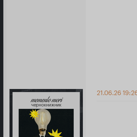
21.06.26 19:2
memento mori
чернокнижник