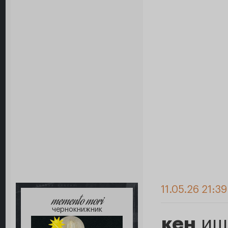
11.05.26 21:3
memento mori
чернокнижник
кен
ищ