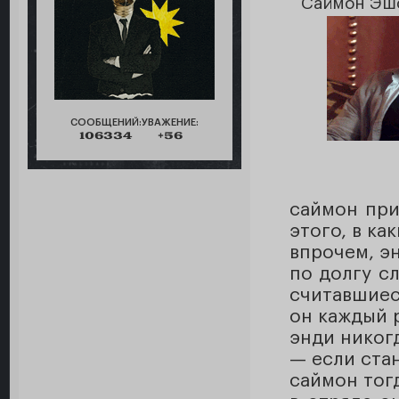
Саймон Эшф
СООБЩЕНИЙ:
УВАЖЕНИЕ:
106334
+56
саймон при
этого, в ка
впрочем, эн
по долгу с
считавшиес
он каждый 
энди никог
— если ста
саймон тог