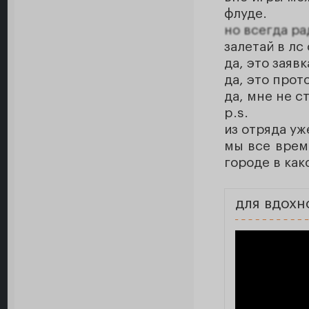
флуде.
но всегда ра
залетай в лс
да, это заявк
да, это прот
да, мне не с
p.s.
из отряда уж
мы все време
городе в как
для вдохн