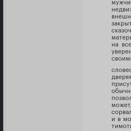
мужч
недви
внешн
закр
сказо
матер
на вс
увере
своим
слов
дверя
прису
обычн
позвол
может,
сорва
и в м
тимот