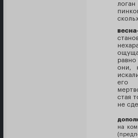
лога
пинко
сколь
весна
стано
нехар
ощуща
равно 
они, 
искали
его 
мертв
стая т
не сде
допол
на ком
(пред