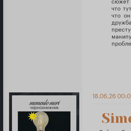
сюжет
что ту
что он
дружба
престу
манип
пробле
18.06.26 00:0
memento mori
чернокнижник
Sim