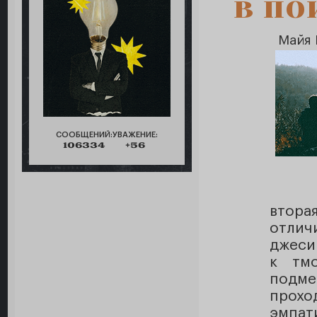
в по
Майя 
СООБЩЕНИЙ:
УВАЖЕНИЕ:
106334
+56
втора
отлич
джеси
к тм
подме
прох
эмпат