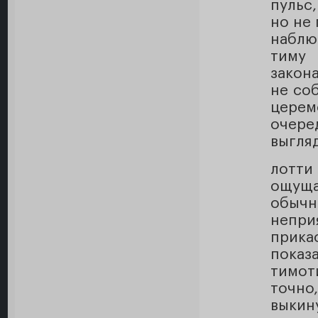
пульс
но не
наблю
тиму 
закон
не со
церемо
очере
выгля
лотти
ощуща
обычн
непри
прика
показ
тимот
точн
выкину