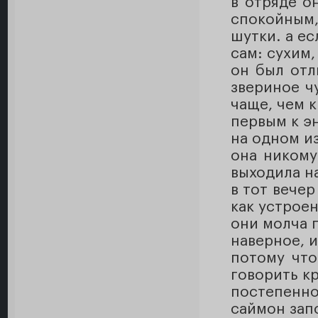
в отряде о
спокойным,
шутки. а ес
сам: сухим
он был отл
звериное ч
чаще, чем к
первым к э
на одном и
она никому
выходила на
в тот вечер
как устрое
они молча п
наверное, 
потому что
говорить кр
постепенно
саймон зап