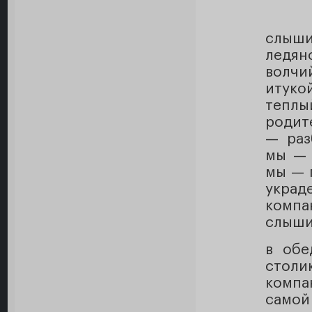
слыши
ледян
волчи
итукой
тепл
родит
— раз
мы — 
мы — 
украд
комп
слыши
в обе
стол
компа
самой