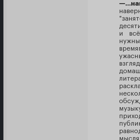
—...н
навер
"заня
десят
и всё
нужны
врем
ужасн
взгля
домаш
литер
раск
неско
обсуж
музы
прихо
публи
равно
мысля