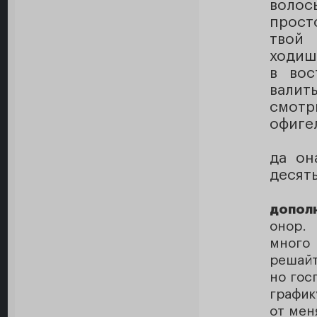
волос
прост
твой
ходиш
в вос
валит
смотр
офиге
да он
десять
допол
онор. 
много
решайт
но гос
график
от мен