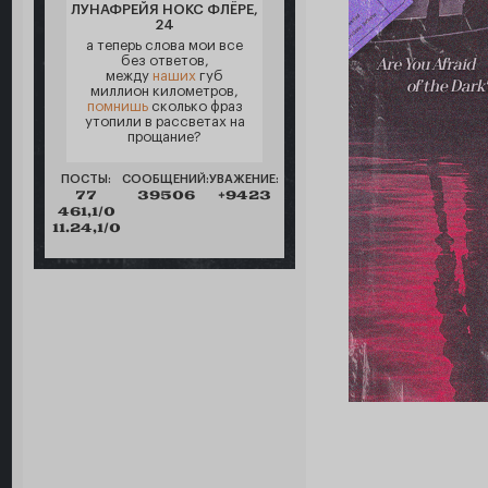
ЛУНАФРЕЙЯ НОКС ФЛЁРЕ,
24
а теперь слова мои все
без ответов,
между
наших
губ
миллион километров,
помнишь
сколько фраз
утопили в рассветах на
прощание?
ПОСТЫ:
СООБЩЕНИЙ:
УВАЖЕНИЕ:
77
39506
+9423
461,1/0
11.24,1/0