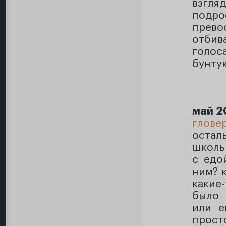
взгля
подр
прев
отбив
голос
бунту
май 2
глове
остал
школь
с едо
ним? к
какие
было 
или е
прост