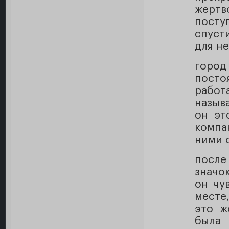
жертв
посту
спуст
для н
город
пост
работ
назыв
он эт
компа
ними о
после
значо
он чу
месте
это ж
была