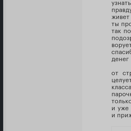
узнат
правд
живет 
ты пр
так п
подоз
воруе
спаси
денег 
от ст
целуе
класс
пароч
тольк
и уже
и приж