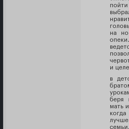
пойти
выбра
нрави
голов
на но
опек
веде
позво
черво
и цел
в дет
брато
урока
беря 
мать и
когда
лучше
семьи.