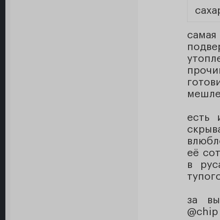
саха
сама
подве
утоп
прочи
готов
мешле
есть 
скры
влюбле
её со
в рус
тупого
за вы
@chip