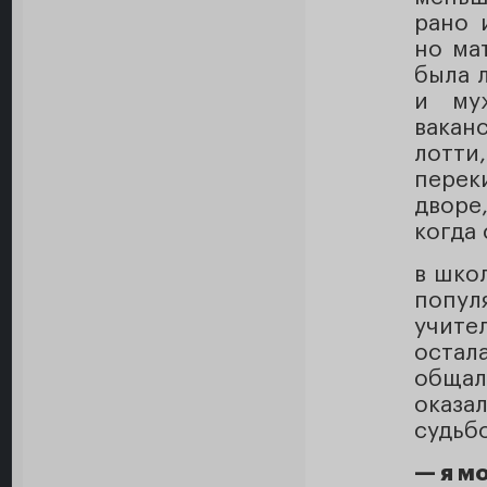
рано 
но ма
была 
и муж
вакан
лотти
перек
дворе
когда
в шко
попул
учите
остал
обща
оказ
судьб
— я м