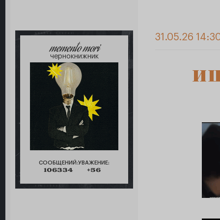
31.05.26 14:3
memento mori
чернокнижник
ищ
СООБЩЕНИЙ:
УВАЖЕНИЕ:
106334
+56