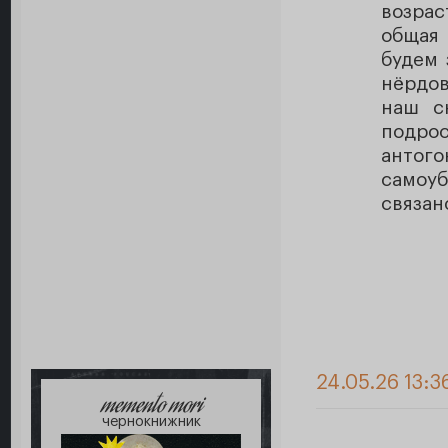
возрас
общая
будем 
нёрдов
наш с
подр
антого
самоу
связан
24.05.26 13:3
memento mori
чернокнижник