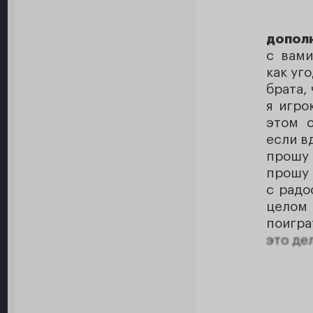
допол
с вами
как уг
брата,
я игро
этом 
если в
прошу 
прошу 
с радо
целом
поигра
это де