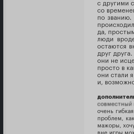
с другими 
со времене
по званию.
происходил
да, просты
люди вроде
остаются в
друг друга.
они не исц
просто в к
они стали я
и, возможно
дополнител
совместный 
очень гибкая
проблем, ка
мажоры, хочу
вне игры мож