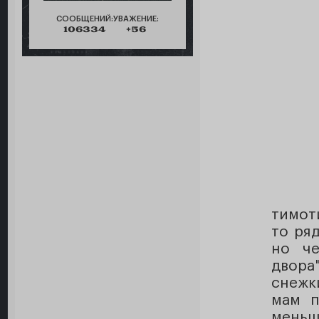
СООБЩЕНИЙ:
УВАЖЕНИЕ:
106334
+56
тимот
то ряд
но че
двора
снежк
мам п
меньш