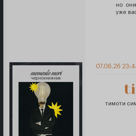
но они
уже ва
07.06.26 23:
memento mori
чернокнижник
t
тимоти си