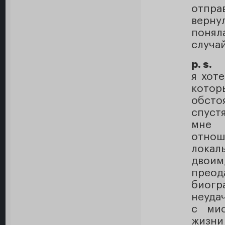
отпра
верну
понял
случа
p. s.
я хот
котор
обсто
спуст
мне 
отнош
локал
двои
преод
биогр
неуда
с мис
жизни 