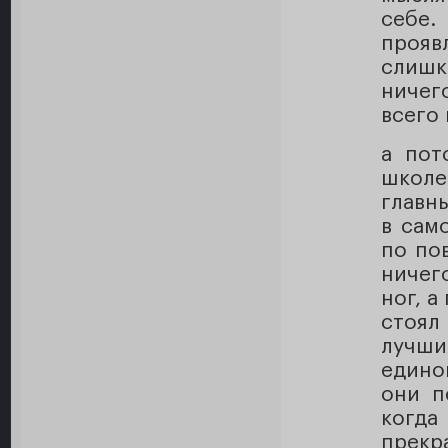
себе.
прояв
слишк
ничего
всего 
а пот
школе
главн
в сам
по по
ничег
ног, а
стоял
лучш
едино
они п
когд
прек