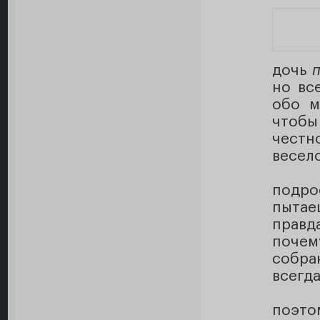
дочь
но вс
обо м
чтобы
честн
весел
подро
пытае
правд
почем
собра
всегд
поэто