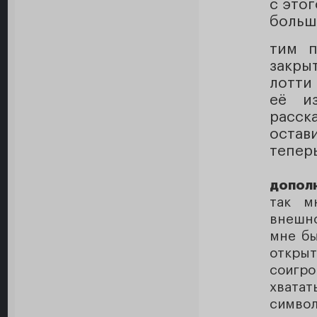
с этог
больш
тим п
закры
лотти
её и
расск
остави
тепер
допол
так м
внешно
мне бы
открыт
соигро
хватат
символ