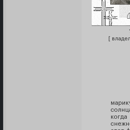
[ владе
марик
солнц
когда
снежн