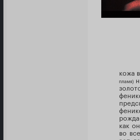
кожа в
н
пламя)
золот
фени
предс
фени
рождаю
как о
во вс