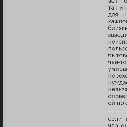
вот г
так и 
для н
кажд
близк
заво
неиз
польз
бытов
чьи-т
умира
пере
нужда
нельз
справл
ей по
если 
что о