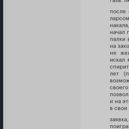
газа. л
после 
ларсом
накала
начал 
палки 
на зак
не жел
искал 
спирит
лет (
возмож
своег
позвол
и на э
в свои 
заявка
поигра