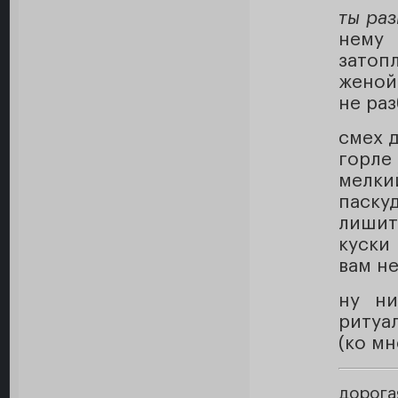
ты раз
нему
затоп
женой,
не ра
смех д
горле
мелки
паску
лишит
куски
вам н
ну ни
ритуа
(ко мн
дорога