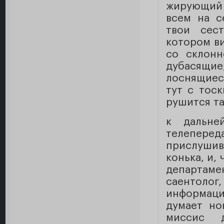
жирующий 
всем на с
твои сес
котором ви
со склонн
дубасящи
лоснящиес
тут с тос
рушится т
к дальне
телепере
прислушива
конька, и,
департаме
саентол
информацие
думает но
миссис д