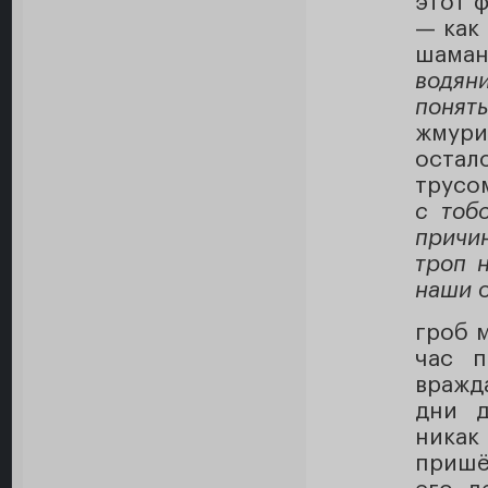
этот 
— как
шама
водяни
понять
жмури
остал
трусо
с тоб
причин
троп 
наши 
гроб 
час п
вражда
дни д
никак
пришё