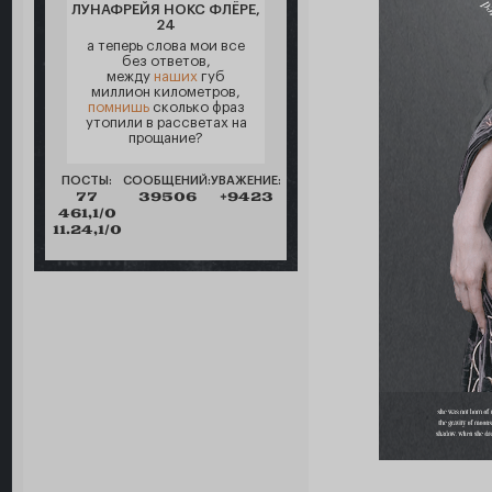
ЛУНАФРЕЙЯ НОКС ФЛЁРЕ,
24
а теперь слова мои все
без ответов,
между
наших
губ
миллион километров,
помнишь
сколько фраз
утопили в рассветах на
прощание?
ПОСТЫ:
СООБЩЕНИЙ:
УВАЖЕНИЕ:
77
39506
+9423
461,1/0
11.24,1/0