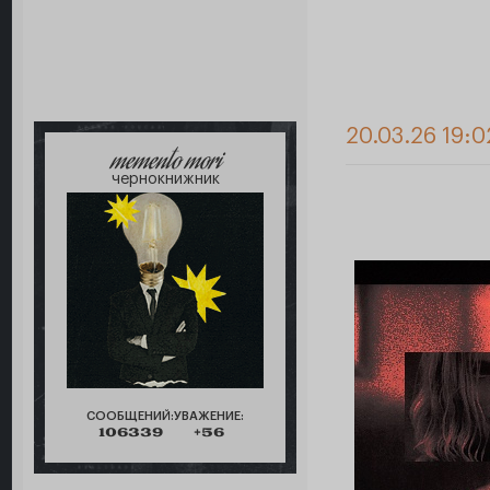
20.03.26 19:0
memento mori
чернокнижник
СООБЩЕНИЙ:
УВАЖЕНИЕ:
106339
+56