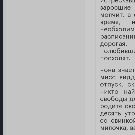
истрескав
заросшие
молчит, а
время, н
необходи
расписани
дорогая,
полюбивши
посходят.
нона знае
мисс видд
отпуск, с
никто на
свободы дл
родите сво
десять ут
со свинко
милочка, в