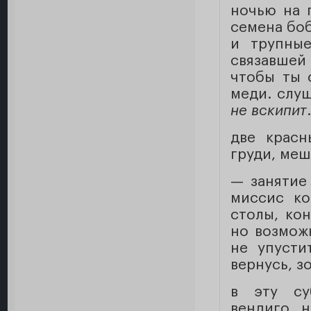
ночью на 
семена боб
и трупные
связавшей
чтобы ты 
меди. слуш
не вскипит
две красн
груди, меш
— занятие
миссис ко
столы, ко
но возмож
не упусти
вернусь, з
в эту су
вендиго, 