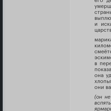
его д
умерш
стран
выплю
и иск
царств
марик
кило
смеёт
эским
в пер
показа
она у
хлопь
они в
(он не
вспят
ярмарк