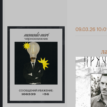
09.03.26 10:0
memento mori
чернокнижник
л
СООБЩЕНИЙ:
УВАЖЕНИЕ:
106339
+56