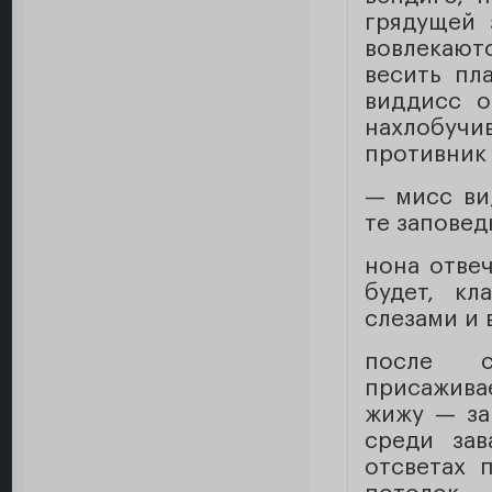
грядущей 
вовлекают
весить пл
виддисс о
нахлобучи
противник
— мисс ви
те заповед
нона отвеч
будет, кл
слезами и 
после с
присажива
жижу — за
среди зав
отсветах 