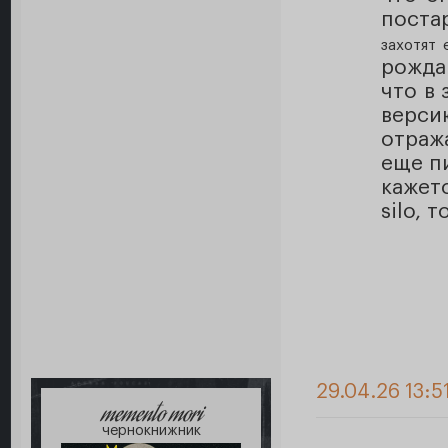
поста
захотят 
рожда
что в
верси
отраж
еще п
кажет
silo, 
29.04.26 13:5
memento mori
чернокнижник