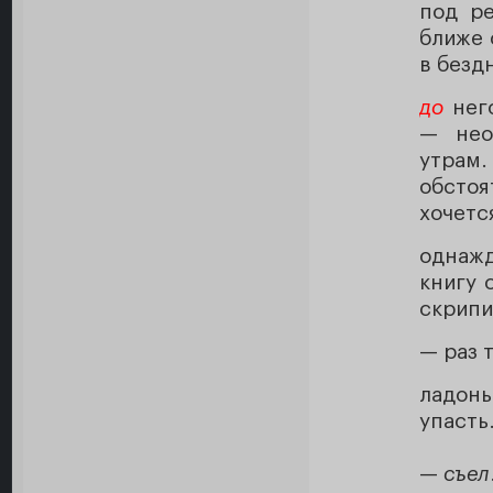
под ре
ближе 
в бездн
до
него
— нео
утрам
обсто
хочетс
однаж
книгу 
скрипи
— раз 
ладон
упасть
—
съел