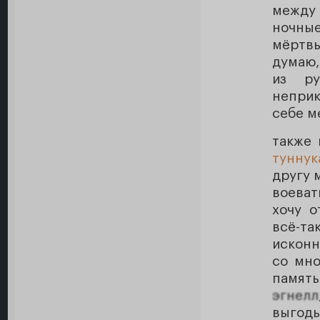
между 
ночные
мёртв
думаю,
из ру
непри
себе м
также 
туннук
другу 
воеват
хочу о
всё-т
исконн
со мно
памят
эгнелл
выгод