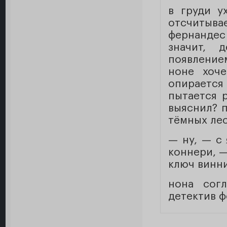
в груди у
отсчитыва
фернандес
значит, 
появление
ноне хоче
опирается
пытается р
выяснил? 
тёмных ле
— ну, — с
коннери, —
ключ винн
нона согл
детектив ф