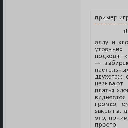
пример иг
t
эллу и хл
утренних
подходят к
— выбираю
пастель
двухэтажн
называют 
платья хло
виднеется
громко с
закрыты, 
это, поним
просто т