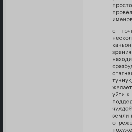
просто
провё
именов
с точ
нескол
каньо
зрени
находи
«разб
стагна
тунну
желает
уйти к
подде
чуждой
земли 
отреже
похуже