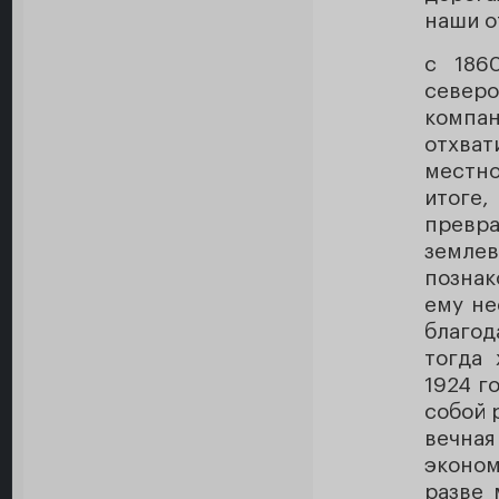
наши о
с 186
север
компан
отхват
местн
итоге
прев
земле
познак
ему не
благод
тогда 
1924 г
собой 
вечна
эконом
разве 