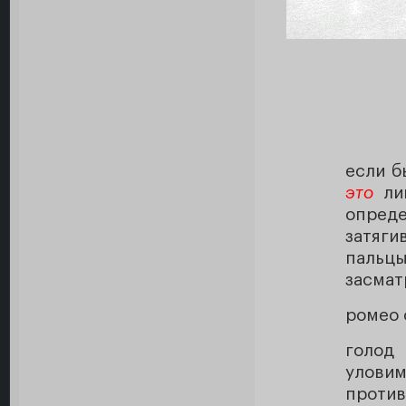
если б
это
лиц
опреде
затяг
паль
засмат
ромео 
голод
уловим
против