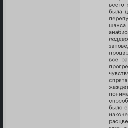
всего 
была ц
переп
шанса
анаби
поддер
запов
процве
всё ра
прогр
чувст
спрят
жаждет
понима
способ
было е
након
расцве