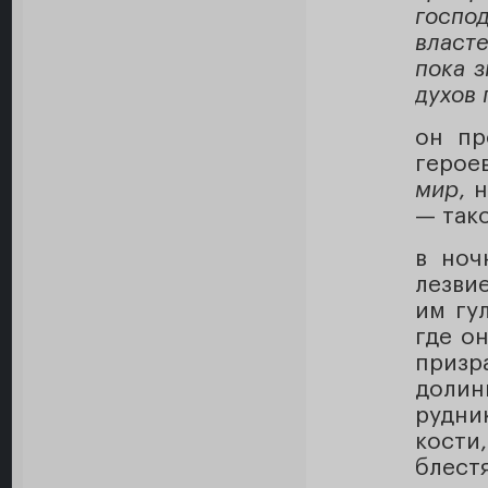
госпо
власт
пока 
духов 
он п
герое
мир
, 
— так
в ноч
лезвие
им гу
где о
призр
долин
рудни
кости
блест