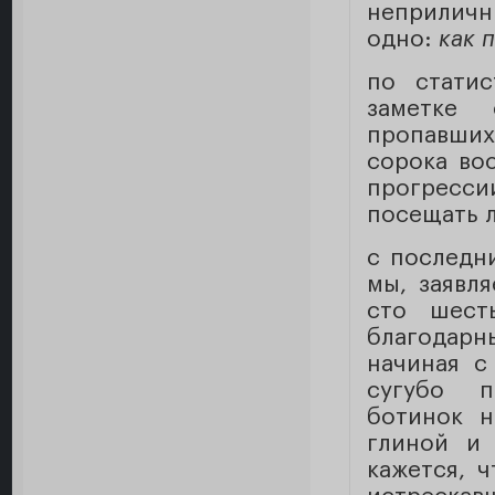
неприличн
одно:
как 
по статис
заметке 
пропавши
сорока во
прогресси
посещать л
с последн
мы, заявл
сто шест
благодар
начиная с
сугубо п
ботинок н
глиной и 
кажется, 