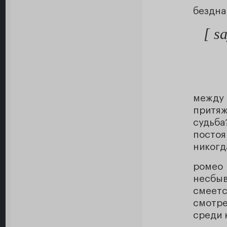
бездна
[ s
между
притя
судьба
посто
никогд
роме
несбы
смеет
смотре
среди 