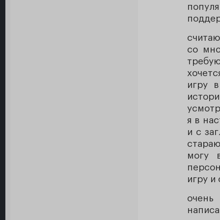
попул
поддер
считаю
со мно
требую
хочетс
игру в
истор
усмотр
я в на
и с за
стараю
могу 
персо
игру и
очень
написа