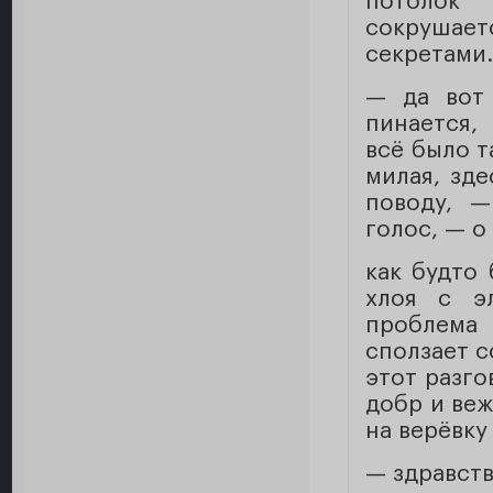
потолок 
сокрушает
секретами.
— да вот 
пинается, 
всё было т
милая, зде
поводу, —
голос, — о
как будто
хлоя с э
проблема 
сползает с
этот разго
добр и веж
на верёвку
— здравств