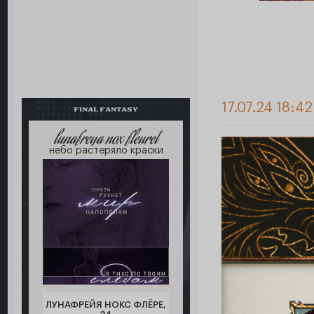
17.07.24 18:42
FINAL FANTASY
lunafreya nox fleuret
небо растеряло краски
ЛУНАФРЕЙЯ НОКС ФЛЁРЕ,