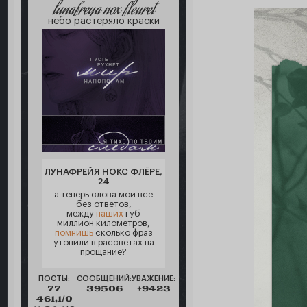
lunafreya nox fleuret
небо растеряло краски
ЛУНАФРЕЙЯ НОКС ФЛЁРЕ,
24
а теперь слова мои все
без ответов,
между
наших
губ
миллион километров,
помнишь
сколько фраз
утопили в рассветах на
прощание?
ПОСТЫ:
СООБЩЕНИЙ:
УВАЖЕНИЕ:
77
39506
+9423
461,1/0