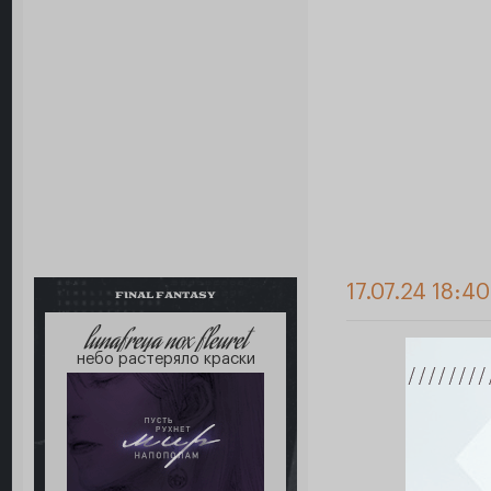
17.07.24 18:4
FINAL FANTASY
lunafreya nox fleuret
небо растеряло краски