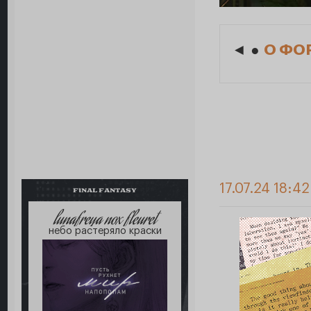
◄ ●
О ФО
17.07.24 18:4
FINAL FANTASY
lunafreya nox fleuret
небо растеряло краски