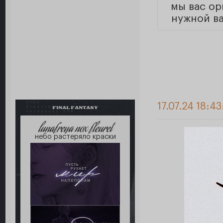
мы вас о
нужной в
17.07.24 18:4
FINAL FANTASY
lunafreya nox fleuret
небо растеряло краски