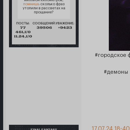
помнишь
сколько фраз
утопили в рассветах на
прощание?
ПОСТЫ:
СООБЩЕНИЙ:
УВАЖЕНИЕ:
77
39506
+9423
461,1/0
11.24,1/0
#городское
#демоны 
17.07.24 18:40
FINAL FANTASY