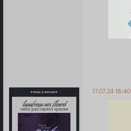
17.07.24 18:4
FINAL FANTASY
lunafreya nox fleuret
небо растеряло краски