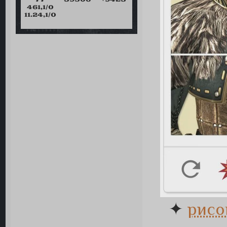
461,1/0
11.24,1/0
✦
рисо