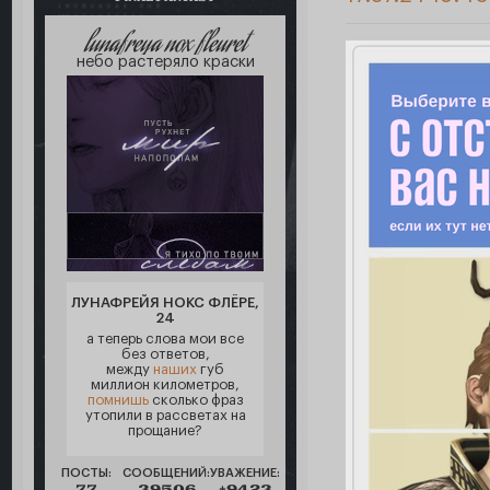
lunafreya nox fleuret
небо растеряло краски
ЛУНАФРЕЙЯ НОКС ФЛЁРЕ,
24
а теперь слова мои все
без ответов,
между
наших
губ
миллион километров,
помнишь
сколько фраз
утопили в рассветах на
прощание?
ПОСТЫ:
СООБЩЕНИЙ:
УВАЖЕНИЕ:
77
39506
+9423