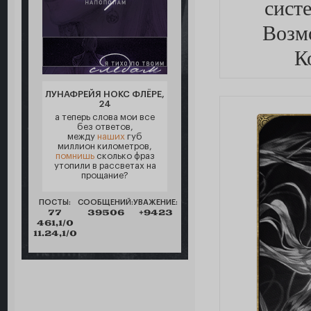
сист
Возмо
К
ЛУНАФРЕЙЯ НОКС ФЛЁРЕ,
24
а теперь слова мои все
без ответов,
между
наших
губ
миллион километров,
помнишь
сколько фраз
утопили в рассветах на
прощание?
ПОСТЫ:
СООБЩЕНИЙ:
УВАЖЕНИЕ:
77
39506
+9423
461,1/0
11.24,1/0