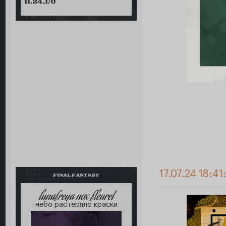
11.24,1/0
17.07.24 18:41
FINAL FANTASY
lunafreya nox fleuret
небо растеряло краски