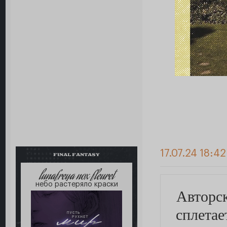
17.07.24 18:4
FINAL FANTASY
lunafreya nox fleuret
небо растеряло краски
Авторск
сплетае