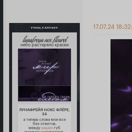
17.07.24 18:32
FINAL FANTASY
lunafreya nox fleuret
небо растеряло краски
ЛУНАФРЕЙЯ НОКС ФЛЁРЕ,
24
а теперь слова мои все
без ответов,
между
наших
губ
миллион километров,