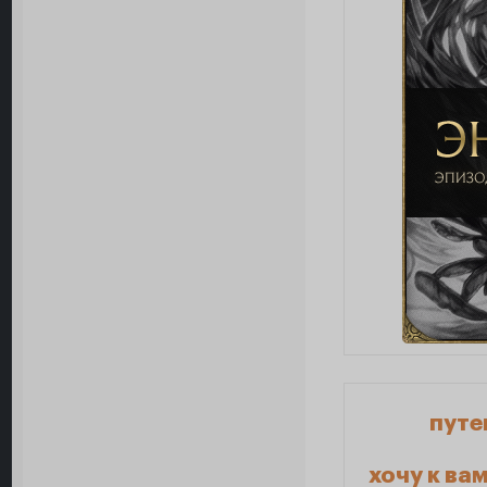
путе
хочу к ва