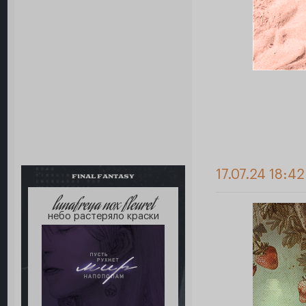
17.07.24 18:42
FINAL FANTASY
lunafreya nox fleuret
небо растеряло краски