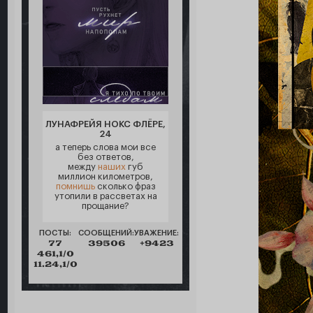
ЛУНАФРЕЙЯ НОКС ФЛЁРЕ,
24
а теперь слова мои все
без ответов,
между
наших
губ
миллион километров,
помнишь
сколько фраз
утопили в рассветах на
прощание?
ПОСТЫ:
СООБЩЕНИЙ:
УВАЖЕНИЕ:
77
39506
+9423
461,1/0
11.24,1/0