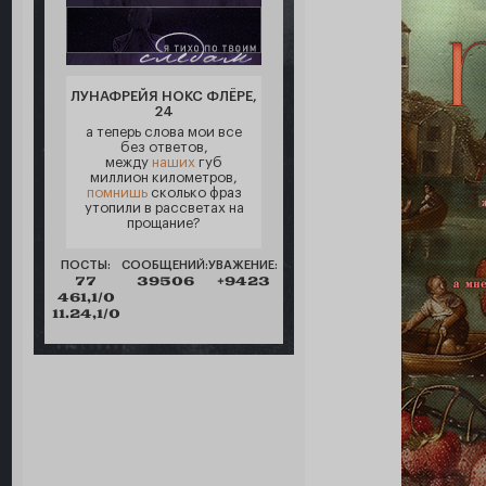
ЛУНАФРЕЙЯ НОКС ФЛЁРЕ,
24
а теперь слова мои все
без ответов,
между
наших
губ
миллион километров,
помнишь
сколько фраз
утопили в рассветах на
прощание?
ПОСТЫ:
СООБЩЕНИЙ:
УВАЖЕНИЕ:
77
39506
+9423
461,1/0
11.24,1/0