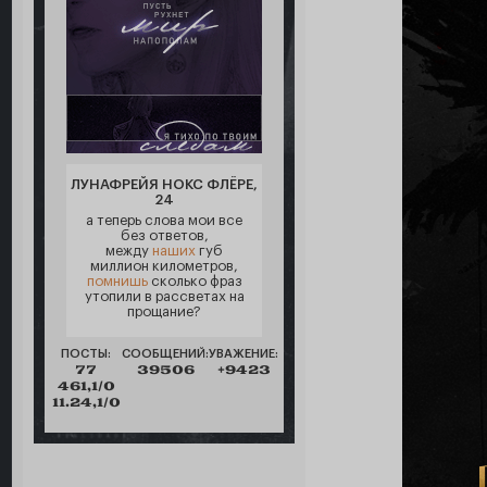
ЛУНАФРЕЙЯ НОКС ФЛЁРЕ,
24
а теперь слова мои все
без ответов,
между
наших
губ
миллион километров,
помнишь
сколько фраз
утопили в рассветах на
прощание?
ПОСТЫ:
СООБЩЕНИЙ:
УВАЖЕНИЕ:
77
39506
+9423
461,1/0
11.24,1/0