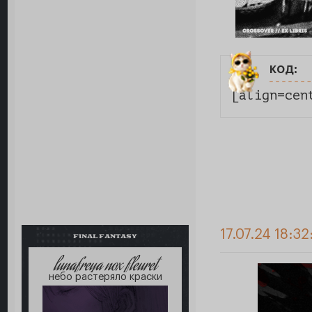
код:
[align=cen
17.07.24 18:32
FINAL FANTASY
lunafreya nox fleuret
небо растеряло краски