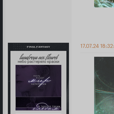
17.07.24 18:32
FINAL FANTASY
lunafreya nox fleuret
небо растеряло краски