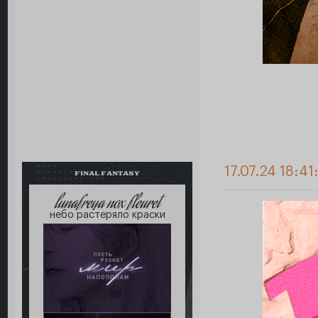
17.07.24 18:41
FINAL FANTASY
lunafreya nox fleuret
небо растеряло краски