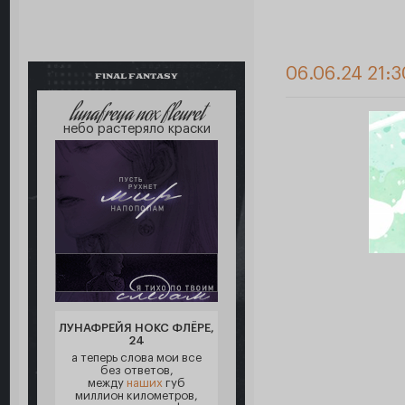
06.06.24 21:3
FINAL FANTASY
lunafreya nox fleuret
небо растеряло краски
ЛУНАФРЕЙЯ НОКС ФЛЁРЕ,
24
а теперь слова мои все
без ответов,
между
наших
губ
миллион километров,