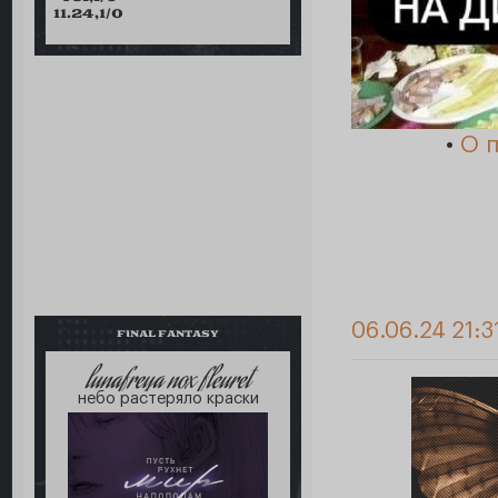
11.24,1/0
•
О 
06.06.24 21:3
FINAL FANTASY
lunafreya nox fleuret
небо растеряло краски