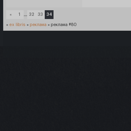
«
1
…
32
33
34
»
ex libris
»
реклама
»
реклама #80