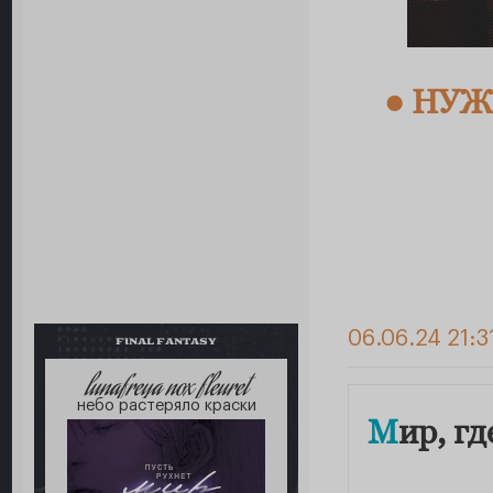
● НУ
06.06.24 21:3
FINAL FANTASY
lunafreya nox fleuret
небо растеряло краски
М
ир, г