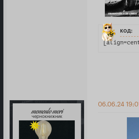
код:
[align=cen
06.06.24 19:0
memento mori
чернокнижник