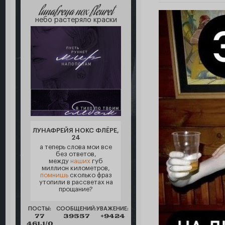
lunafreya nox fleuret
небо растеряло краски
ЛУНАФРЕЙЯ НОКС ФЛЁРЕ,
24
а теперь слова мои все
без ответов,
между
наших
губ
миллион километров,
помнишь
сколько фраз
утопили в рассветах на
прощание?
ПОСТЫ:
СООБЩЕНИЙ:
УВАЖЕНИЕ:
77
39557
+9424
461,1/0