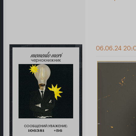
06.06.24 20:
memento mori
чернокнижник
СООБЩЕНИЙ:
УВАЖЕНИЕ:
106381
+56