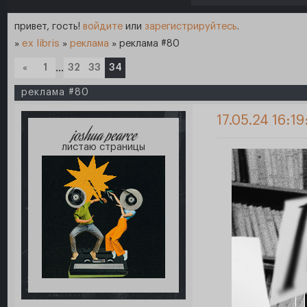
привет, гость!
войдите
или
зарегистрируйтесь
.
»
ex libris
»
реклама
»
реклама #80
«
1
…
32
33
34
реклама #80
17.05.24 16:19
joshua pearce
листаю страницы