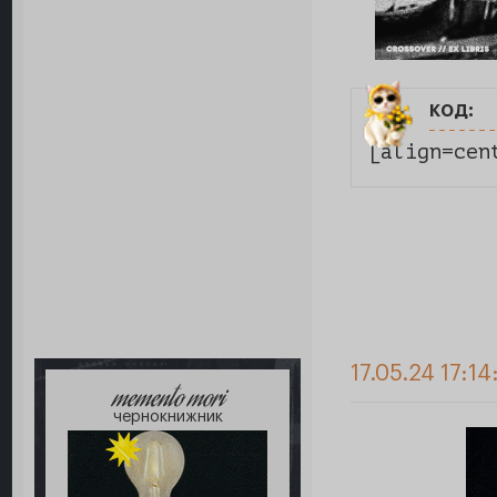
код:
[align=cen
17.05.24 17:14
memento mori
чернокнижник