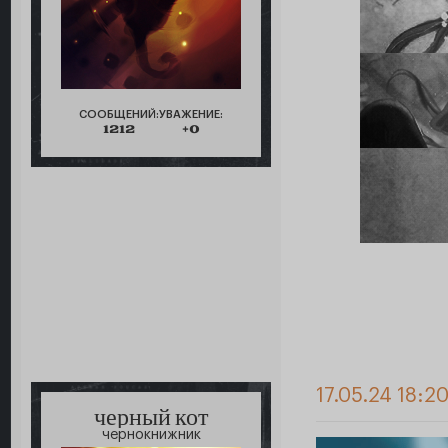
СООБЩЕНИЙ:
УВАЖЕНИЕ:
1212
+0
17.05.24 18:20
черный кот
чернокнижник