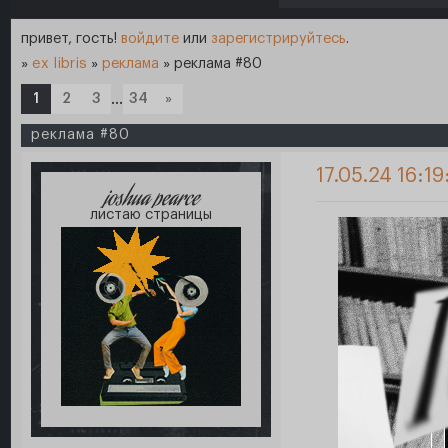
привет, гость!
войдите
или
зарегистрируйтесь
.
»
ex libris
»
реклама
»
реклама #80
1
2
3
…
34
»
реклама #80
17.05.24 16:19
joshua pearce
листаю страницы