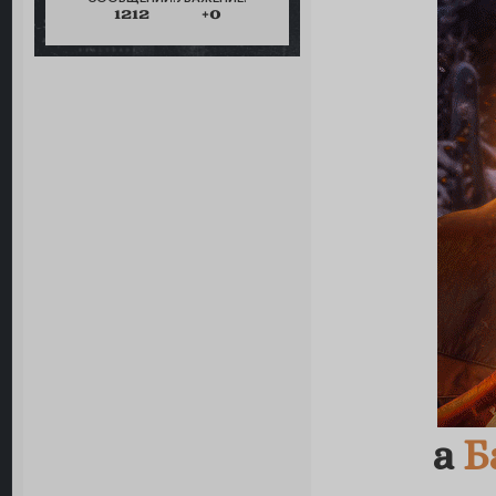
1212
+0
а
Б