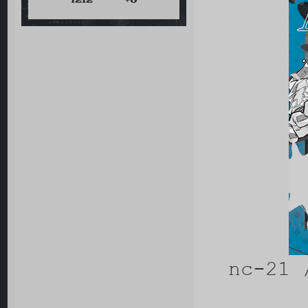
1212
+0
nc-21 