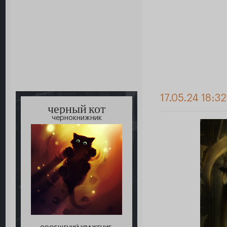
17.05.24 18:3
черный кот
чернокнижник