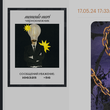
17.05.24 17:33
memento mori
чернокнижник
СООБЩЕНИЙ:
УВАЖЕНИЕ:
106325
+56