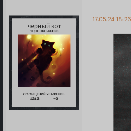
17.05.24 18:2
черный кот
чернокнижник
СООБЩЕНИЙ:
УВАЖЕНИЕ:
1212
+0