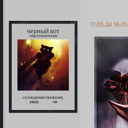
17.05.24 18:31
черный кот
чернокнижник
СООБЩЕНИЙ:
УВАЖЕНИЕ:
1212
+0