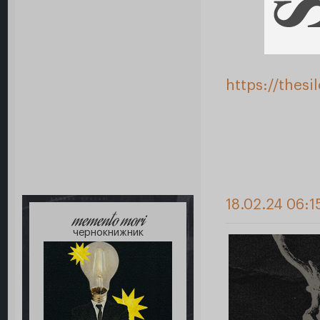
https://thes
18.02.24 06:1
memento mori
чернокнижник