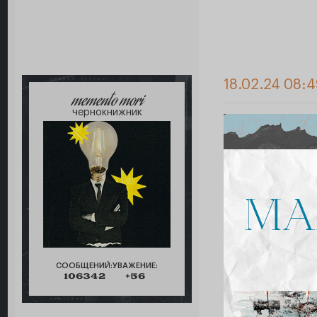
18.02.24 08:
memento mori
чернокнижник
СООБЩЕНИЙ:
УВАЖЕНИЕ:
106342
+56