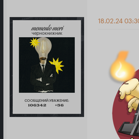
18.02.24 03:3
memento mori
чернокнижник
СООБЩЕНИЙ:
УВАЖЕНИЕ:
106342
+56