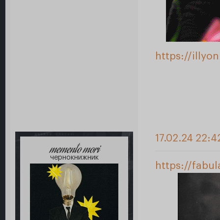
https://illyo
17.02.24 22:4
memento mori
чернокнижник
https://fabu