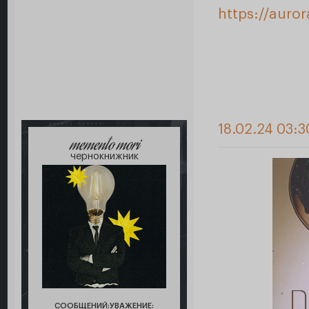
https://auro
18.02.24 03:3
memento mori
чернокнижник
СООБЩЕНИЙ:
УВАЖЕНИЕ: