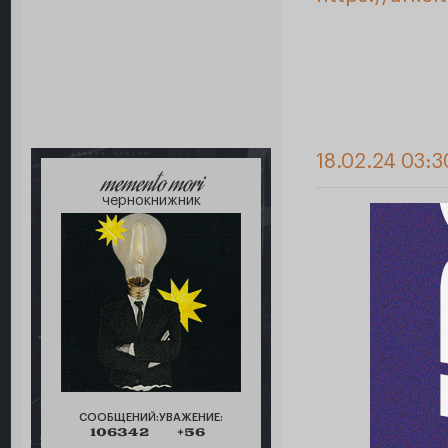
18.02.24 03:3
memento mori
чернокнижник
СООБЩЕНИЙ:
УВАЖЕНИЕ:
106342
+56