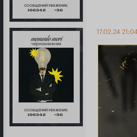
СООБЩЕНИЙ:
УВАЖЕНИЕ:
106342
+56
17.02.24 21:0
memento mori
чернокнижник
СООБЩЕНИЙ:
УВАЖЕНИЕ:
106342
+56