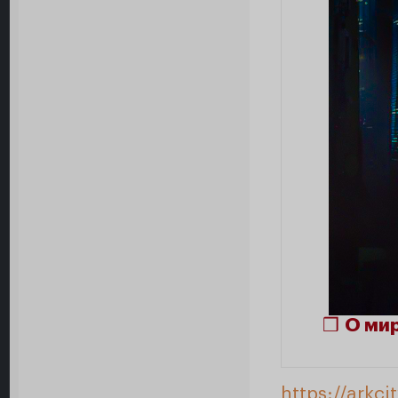
❒
О ми
https://arkc