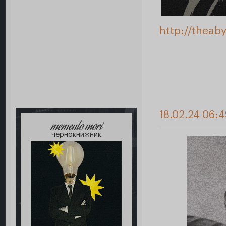
http://theab
18.02.24 06:4
memento mori
чернокнижник