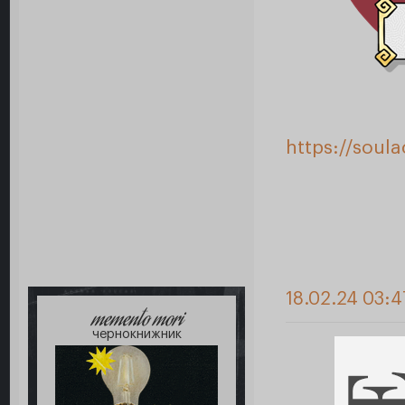
https://soul
18.02.24 03:4
memento mori
чернокнижник