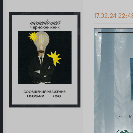
17.02.24 22:4
memento mori
чернокнижник
СООБЩЕНИЙ:
УВАЖЕНИЕ:
106342
+56