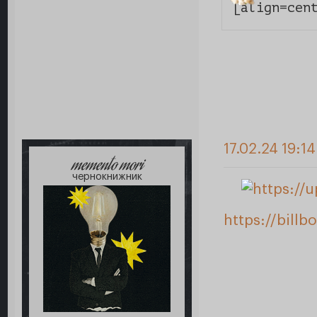
[align=cen
17.02.24 19:14
memento mori
чернокнижник
https://bill