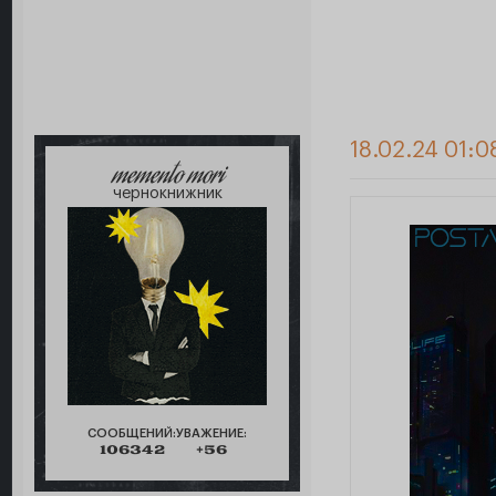
18.02.24 01:0
memento mori
чернокнижник
СООБЩЕНИЙ:
УВАЖЕНИЕ:
106342
+56