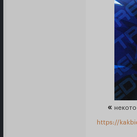
«
некото
https://kakb