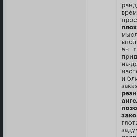
ран
врем
про
пло
мысл
впол
ён г
прид
на-
нас
и бл
зак
рез
анг
поз
зако
гло
заду