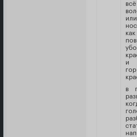
вс
вол
ил
нос
как
пов
убо
кра
и 
гор
кра
в 
раз
ког
гол
раз
ста
нап