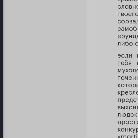
словно
твоег
сорва
самоб
ерунд
либо 
если 
тебя 
мухол
точен
котор
кресл
пред
выяс
людск
прост
конку
«morti