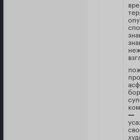
вр
тер
оп
спо
зна
зна
не
взг
по
п
ас
бор
суп
ком
— 
ус
св
худ