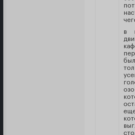
по
нас
чег
в 
дв
ка
пер
был
то
ус
го
оз
ко
ост
ещ
кот
выг
ст