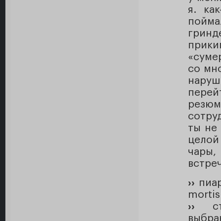
я. ка
пойма
гринд
прики
«суме
со мно
нару
перей
резю
сотру
ты не
целой
чары,
встре
››
пиар
morti
››
ста
выбра