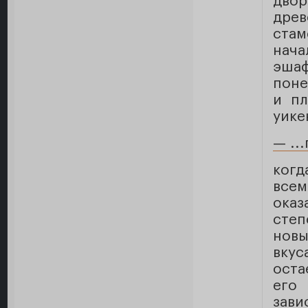
двор
дре
стам
нача
эша
поне
и пл
уике
— ..
когд
все
оказ
сте
новы
вкус
оста
его
зави