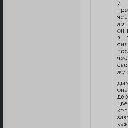
и 
пр
чер
лоп
он 
в 
си
по
чес
сво
же 
дым
он
дер
цв
ко
зав
каж