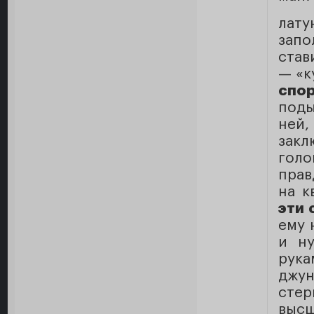
лат
запо
став
— «к
спо
поды
ней
зак
голо
прав
на к
эти 
ему 
и ну
рука
джу
сте
высш