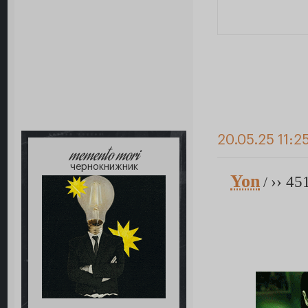
20.05.25 11:2
memento mori
чернокнижник
Yon
›› 45
/