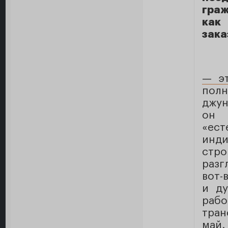
граж
как
зака
— э
полн
джун
он
«ест
инд
стро
разг
вот-
и ду
рабо
тран
май.