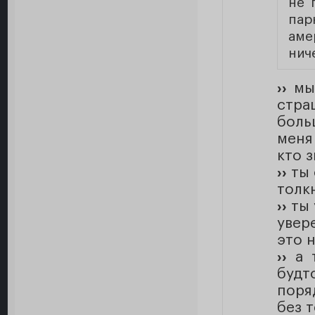
не 
пар
аме
нич
››
мы 
стра
боль
меня
кто з
››
ты 
толкн
››
ты 
увер
это 
››
а т
будт
поря
без т