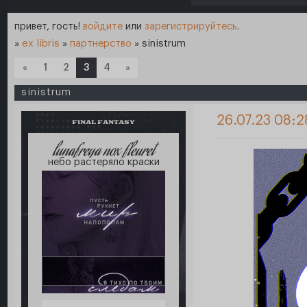
привет, гость!
войдите
или
зарегистрируйтесь
.
»
ex libris
»
партнерство
»
sinistrum
«
1
2
3
4
»
sinistrum
26.07.23 08:2
FINAL FANTASY
lunafreya nox fleuret
небо растеряло краски