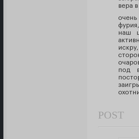
вера в
очень
фурия
наш ш
актив
искру
стор
очаро
под в
пост
заигр
охотни
POST