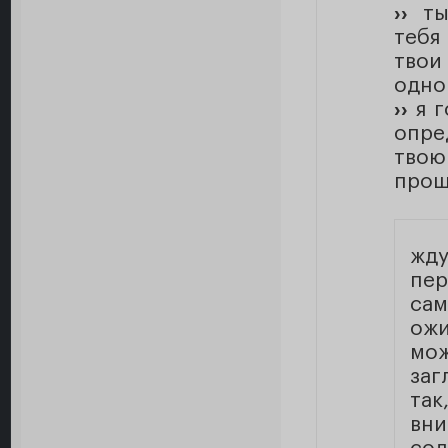
››
ты 
тебя
твои
одно
››
я г
опре
твою
прош
жд
пе
са
ожи
мо
заг
так
вн