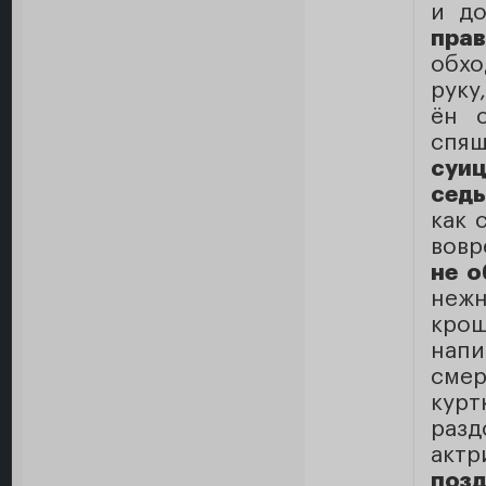
и до
прав
обхо
руку
ён 
спя
суиц
седь
как 
вовр
не о
нежн
кро
нап
сме
курт
разд
актр
поз