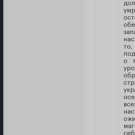
до
умр
ос
обе
за
нас
то
под
о 
ур
об
ст
ук
осе
все
на
ож
маг
се