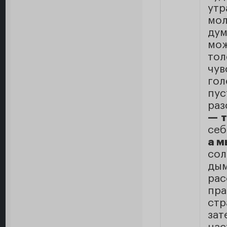
ут
мо
дум
мож
тол
чув
гол
пу
раз
— т
себ
а м
сол
ды
ра
пра
ст
за