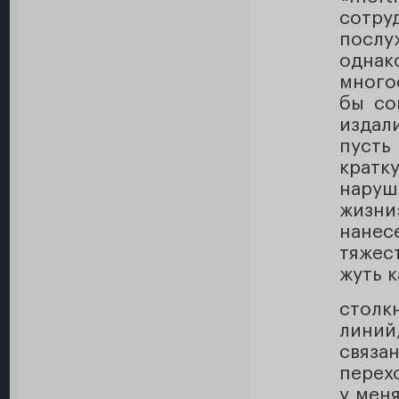
сотру
послу
однак
много
бы со
издал
пусть
кратку
наруш
жизни
нанес
тяжес
жуть к
стол
линий
связ
перех
у меня