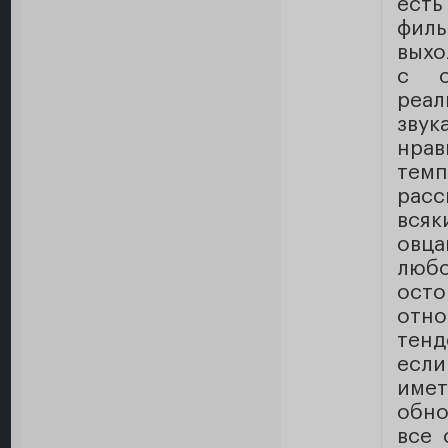
ест
филь
выхо
с о
реал
звук
нрав
тем
расс
всяк
овца
люб
ост
отно
тенд
есл
име
обно
все 