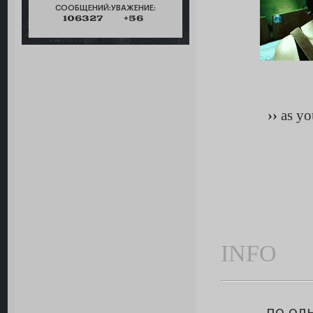
СООБЩЕНИЙ:
УВАЖЕНИЕ:
106327
+56
››
as yo
INFO
по од