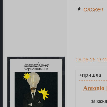
✦
сюжет
09.06.25 13:1
memento mori
чернокнижник
+пришла
Antonio
за каж