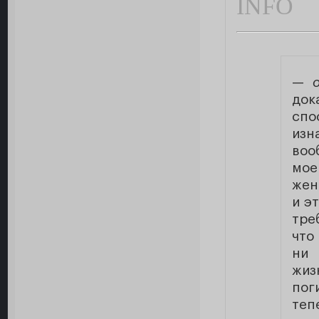
INFO
—
док
спо
изн
воо
мое
жен
и э
тре
что
ни
жиз
пог
теп