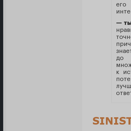
его
инте
— ты
нрав
точ
прич
знае
до 
множ
к ис
пот
лучш
ответ
SINIS