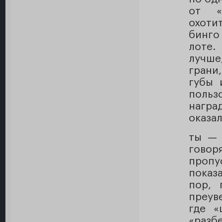
от «t
охоти
бинго
лоте.
лучше
грани
губы 
поль
награ
оказа
ты — 
говор
пропу
показ
пор, 
преув
где «
«разб