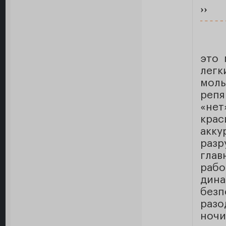
››
это 
лег
моль
репя
«не
крас
акк
разр
гла
раб
ди
без
разо
ночи