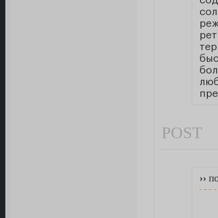
сод
сол
ре
рет
те
быс
бол
лю
пр
POST
››
по