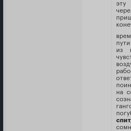
эту
чере
при
коне
врем
пути
из 
чувс
возд
раб
отв
поин
на с
созн
ган
погу
спи
сомн