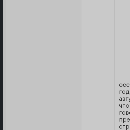
осе
го
авг
что
го
пр
стр