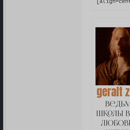
[align=cen
geralt z
ведь
школы в
любов