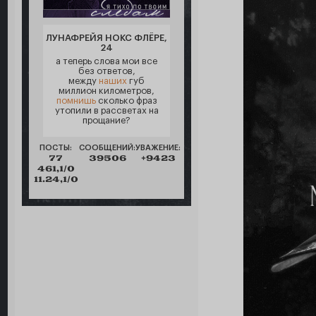
ЛУНАФРЕЙЯ НОКС ФЛЁРЕ,
24
а теперь слова мои все
без ответов,
между
наших
губ
миллион километров,
помнишь
сколько фраз
утопили в рассветах на
прощание?
ПОСТЫ:
СООБЩЕНИЙ:
УВАЖЕНИЕ:
77
39506
+9423
461,1/0
11.24,1/0