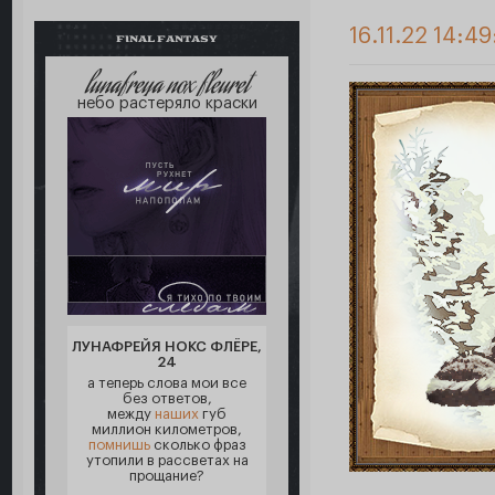
16.11.22 14:49
FINAL FANTASY
lunafreya nox fleuret
небо растеряло краски
ЛУНАФРЕЙЯ НОКС ФЛЁРЕ,
24
а теперь слова мои все
без ответов,
между
наших
губ
миллион километров,
помнишь
сколько фраз
утопили в рассветах на
прощание?