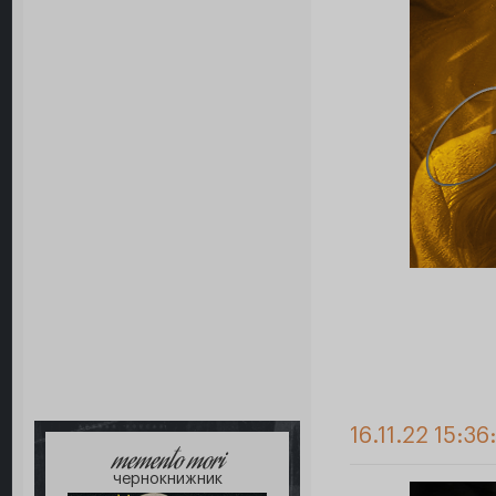
16.11.22 15:36
memento mori
чернокнижник