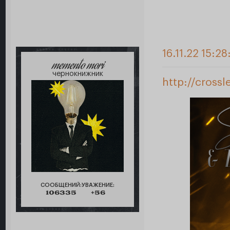
16.11.22 15:28
memento mori
чернокнижник
http://cross
СООБЩЕНИЙ:
УВАЖЕНИЕ:
106335
+56