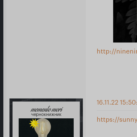
http://ninen
16.11.22 15:50
memento mori
чернокнижник
https://sunn