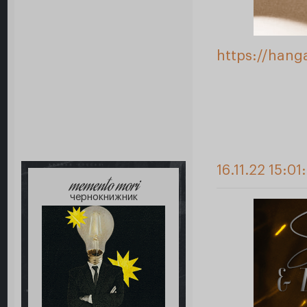
https://han
16.11.22 15:01
memento mori
чернокнижник