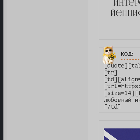
интер
йенни
код:
[quote][ta
[tr]

[td][align
[url=https
[size=14][
любовный и
[/td]

[td][align
[url=https
[size=14][
кузина Эмг