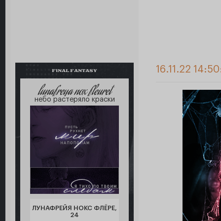
16.11.22 14:5
FINAL FANTASY
lunafreya nox fleuret
небо растеряло краски
ЛУНАФРЕЙЯ НОКС ФЛЁРЕ,
24