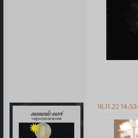
16.11.22 14:53
memento mori
чернокнижник