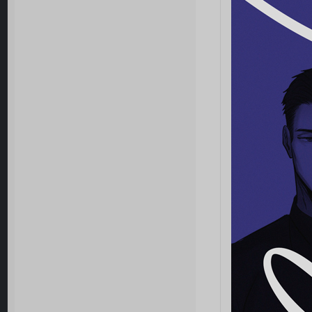
[/td]

[td][align
[url=https
покровител
[/td]

[/tr]

[/table][/