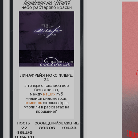
lunafreya nox fleuret
небо растеряло краски
ЛУНАФРЕЙЯ НОКС ФЛЁРЕ,
24
а теперь слова мои все
без ответов,
между
наших
губ
миллион километров,
помнишь
сколько фраз
утопили в рассветах на
прощание?
ПОСТЫ:
СООБЩЕНИЙ:
УВАЖЕНИЕ:
77
39506
+9423
461,1/0
11.24,1/0