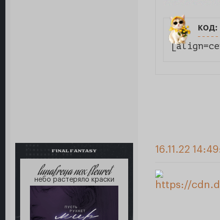
код:
[align=ce
16.11.22 14:49
FINAL FANTASY
lunafreya nox fleuret
небо растеряло краски