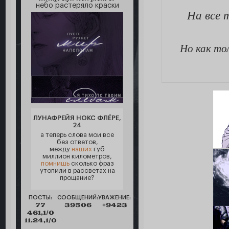
небо растеряло краски
На все 
Но как то
ЛУНАФРЕЙЯ НОКС ФЛЁРЕ,
24
а теперь слова мои все
без ответов,
между
наших
губ
миллион километров,
помнишь
сколько фраз
утопили в рассветах на
прощание?
ПОСТЫ:
СООБЩЕНИЙ:
УВАЖЕНИЕ:
77
39506
+9423
461,1/0
11.24,1/0