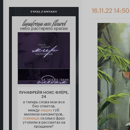
16.11.22 14:50
FINAL FANTASY
lunafreya nox fleuret
небо растеряло краски
ЛУНАФРЕЙЯ НОКС ФЛЁРЕ,
24
а теперь слова мои все
без ответов,
между
наших
губ
миллион километров,
помнишь
сколько фраз
утопили в рассветах на
прощание?