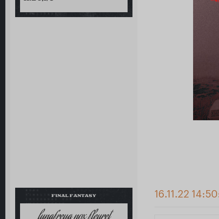
16.11.22 14:5
FINAL FANTASY
lunafreya nox fleuret