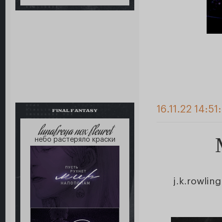
16.11.22 14:51
FINAL FANTASY
lunafreya nox fleuret
небо растеряло краски
j.k.rowl