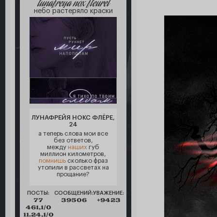
lunafreya nox fleuret
небо растеряло краски
ЛУНАФРЕЙЯ НОКС ФЛЁРЕ,
24
а теперь слова мои все
без ответов,
между
наших
губ
миллион километров,
помнишь
сколько фраз
утопили в рассветах на
прощание?
ПОСТЫ:
СООБЩЕНИЙ:
УВАЖЕНИЕ:
77
39506
+9423
461,1/0
11.24,1/0