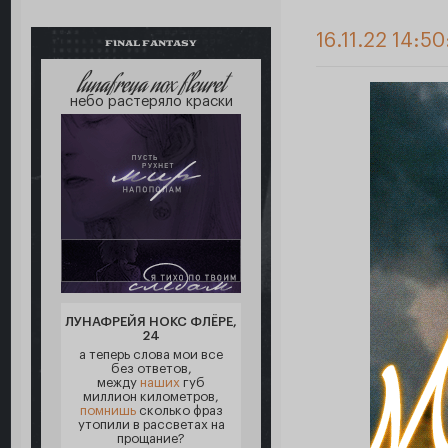
16.11.22 14:50
FINAL FANTASY
lunafreya nox fleuret
небо растеряло краски
ЛУНАФРЕЙЯ НОКС ФЛЁРЕ,
24
а теперь слова мои все
без ответов,
между
наших
губ
миллион километров,
помнишь
сколько фраз
утопили в рассветах на
прощание?