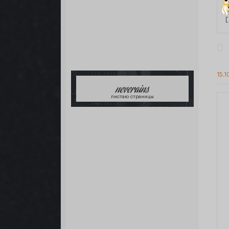
[
0
15.1
neverains
листаю страницы