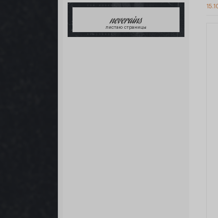
15.1
neverains
листаю страницы