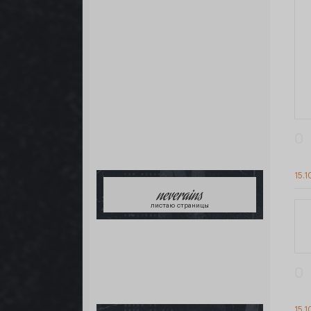
0
15.1
neverains
листаю страницы
0
15.1