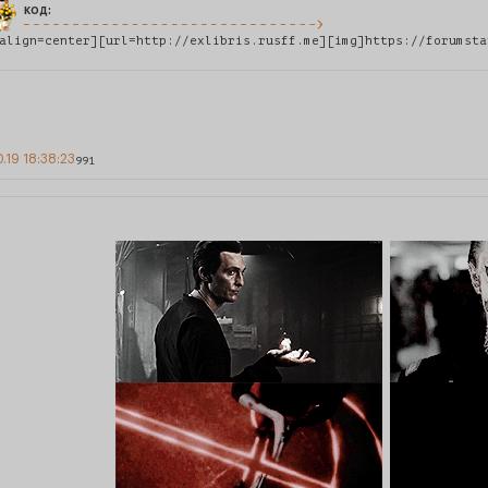
код:
align=center][url=http://exlibris.rusff.me][img]https://forumsta
0.19 18:38:23
991