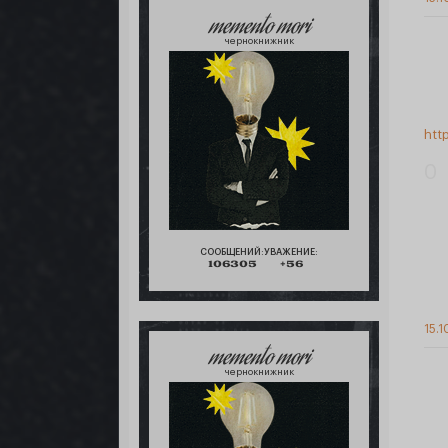
memento mori
чернокнижник
htt
0
СООБЩЕНИЙ:
УВАЖЕНИЕ:
106305
+56
15.1
memento mori
чернокнижник