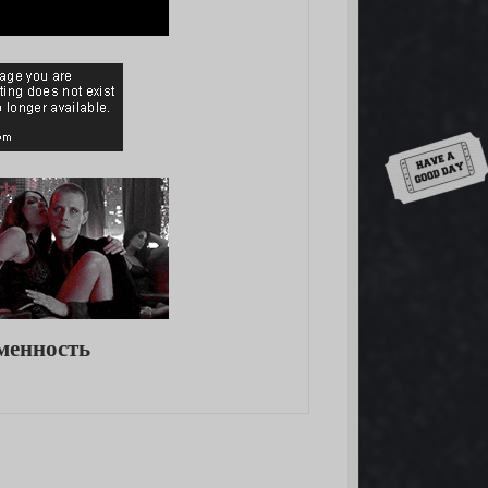
Down
еменность