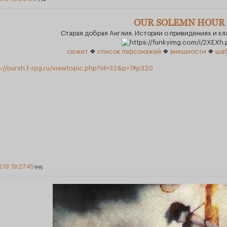
OUR SOLEMN HOUR
Старая добрая Англия. Истории о привидениях и к
сюжет
❖
список персонажей
❖
внешности
❖
шаб
p://oursh.f-rpg.ru/viewtopic.php?id=32&p=7#p320
0.19 19:27:45
995