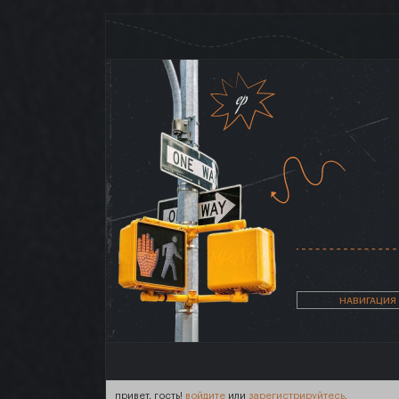
НАВИГАЦИЯ
привет, гость!
войдите
или
зарегистрируйтесь
.