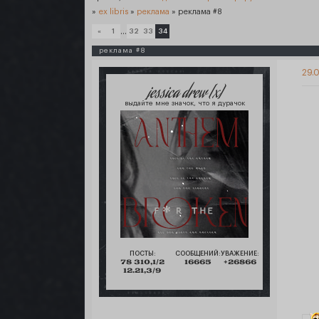
»
ex libris
»
реклама
»
реклама #8
…
«
1
32
33
34
реклама #8
29.0
jessica drew [x]
выдайте мне значок, что я дурачок
ПОСТЫ:
СООБЩЕНИЙ:
УВАЖЕНИЕ:
78 310,1/2
16665
+26866
12.21,3/9