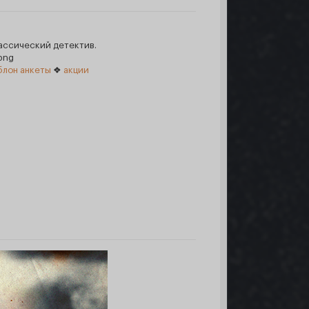
лассический детектив.
лон анкеты
❖
акции