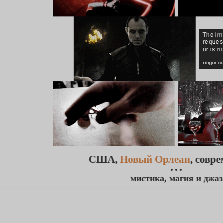
США,
Новый Орлеан
, совр
• • •
мистика, магия и джаз