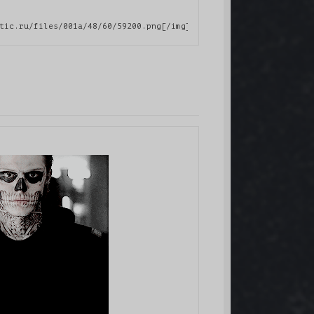
tic.ru/files/001a/48/60/59200.png[/img][/url][/align]