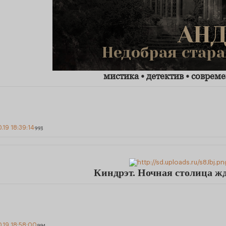
мистика • детектив • соврем
0.19 18:39:14
993
Киндрэт. Ночная столица жд
0.19 18:58:00
994