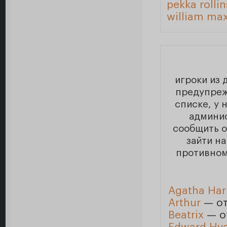
pekka rolli
william max
игроки из 
предупреж
списке, у 
админи
сообщить о
зайти на
противном
Agatha Har
Arthur
— от
Beatrix
— о