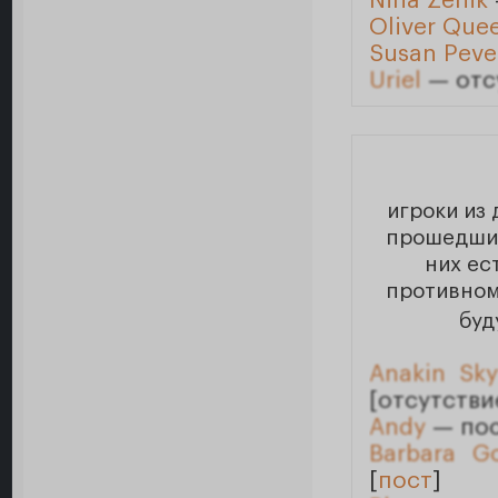
Nina Zenik
Oliver Que
Susan Peve
Uriel
— отс
игроки из 
прошедшие
них ес
противном
буд
Anakin Sky
[отсутстви
Andy
— пос
Barbara G
[
пост
]