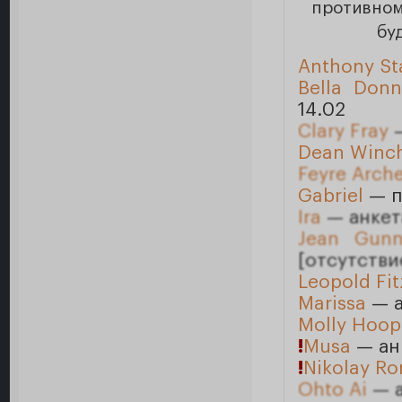
противном
бу
Anthony St
Bella Don
14.02
Clary Fray
—
Dean Winch
Feyre Arch
Gabriel
— п
Ira
— анкет
Jean Gunn
[отсутстви
Leopold Fit
Marissa
— а
Molly Hoop
!
Musa
— анк
!
Nikolay R
Ohto Ai
— а