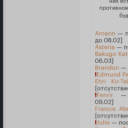
них ес
противном
бу
Arcann
— п
до 08.02]
Asteria
— п
Bakugo Kat
06.03]
Brandon
— 
!
Edmund Pe
Ehri Kir-T
[отсутстви
!
Fenrir
— п
09.02]
Francis Ab
[отсутстви
!
Julie
— пос