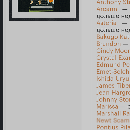
Anthony Sta
Arcann
— н
дольше не
Asteria
— н
дольше не
Bakugo Kat
Brandon
— 
Cindy Moo
Crystal Exa
Edmund Pe
Emet-Selch
Ishida Uryu
James Tiber
Jean Hargr
Johnny St
Marissa
— о
Marshall R
Newt Scam
Pontius Pil