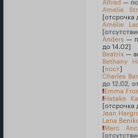
Alfred
— по
Amelie St
[отсрочка 
Amélie Lac
[отсутстви
Anders
— п
до 14.02]
Beatrix
— ан
Bethany H
[
пост
]
Charles Ba
до 12.02, 
!
Emma Fros
!
Hatake Ka
[отсрочка 
Jean Hargr
Lana Benik
!
Marc Anci
[отсутстви