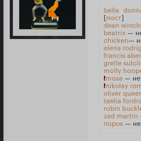
bella donn
[
пост
]
dean winch
beatrix
— не
chicken
— н
elena rodri
francis abe
grelle sutcli
molly hoop
!
musa
— не
!
nikolay ro
oliver quee
taelia ford
robin buckl
zed martin
порох
— не