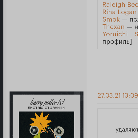
Raleigh Be
Rina Logan
Smok
— пс
Thexan
— н
Yoruichi S
профиль]
27.03.21 13:0
harry potter [x]
листаю страницы
удаляю