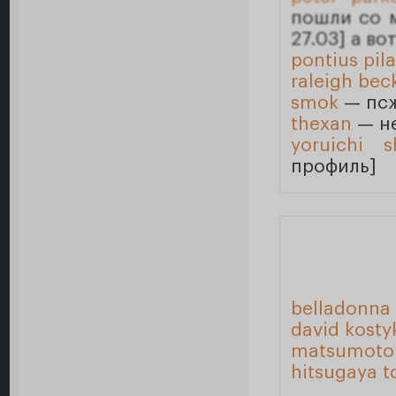
пошли со 
27.03] а во
pontius pil
raleigh bec
smok
— псж
thexan
— не
yoruichi s
профиль]
belladonna 
david kostyk
matsumoto 
hitsugaya t