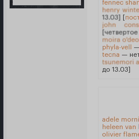
fennec sha
henry winte
13.03]
[
пос
john cons
[четвертое
moira o'deo
phyla-vell
—
tecna
— нет
tsunemori 
до 13.03]
adele morn
heleen van
olivier fla