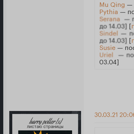
Mu Qing
— 
Pythia
— по
Serana
— п
до 14.03]
[
Sindel
— по
до 14.03]
[
Susie
— пос
Uriel
— пос
03.04]
30.03.21 20:0
harry potter [x]
листаю страницы