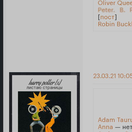
Oliver Que
Peter. B. 
[
пост
]
Robin Buck
23.03.21 10:0
harry potter [x]
листаю страницы
Adam Taur
Anna
— нет