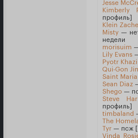
Jesse McCr
Kimberly P
профиль]
Klein Zach
Misty
— нет
недели
morisuim
—
Lily Evans
—
Pyotr Khaz
Qui-Gon Ji
Saint Maria
Sean Diaz
—
Shego
— пс
Steve Har
профиль]
timbaland
—
The Homel
Tyr
— псж [
Vinda Rosi