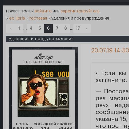
привет, гость!
войдите
или
зарегистрируйтесь
.
»
ex libris
»
гостевая
»
удаления и предупреждения
«
1
…
4
5
6
7
8
…
17
»
удаления и предупреждения
20.07.19 14:5
alter ego
тот, кого ты не знал
• Если вы
загляните.
— Постова
два месяц
двух нед
сообщении
указана 15
ПОСТЫ:
СООБЩЕНИЙ:
УВАЖЕНИЕ:
что пост н
6 241,6/0
734
+2444