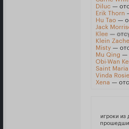
Diluc
— отс
Erik Thorn
—
Hu Tao
— о
Jack Morri
Klee
— отсу
Klein Zach
Misty
— отс
Mu Qing
— 
Obi-Wan Ke
Saint Maria
Vinda Rosie
Xena
— отс
игроки из 
прошедшие