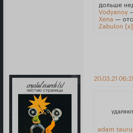
дольше не
Vodyanoy
—
Xena
— отс
Zabulon [x]
20.03.21 06:2
crystal exarch [x]
листаю страницы
удаляю
adam tauru