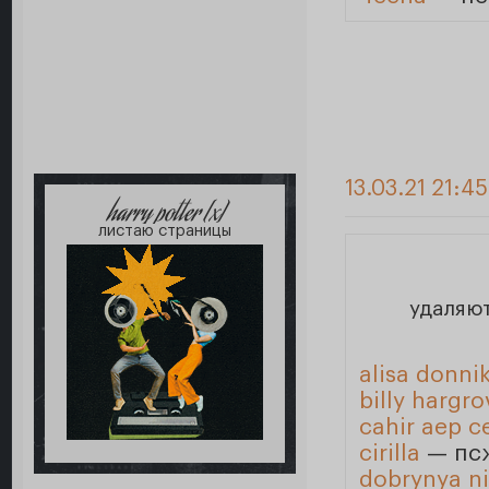
13.03.21 21:4
harry potter [x]
листаю страницы
удаляю
alisa donni
billy hargro
cahir aep c
cirilla
— псж
dobrynya ni