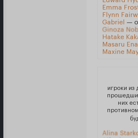
Edward Hy
Emma Fros
Flynn Fair
Gabriel
— о
Ginoza Nob
Hatake Kak
Masaru Ena
Maxine May
игроки из 
прошедшие
них ес
противном
бу
Alina Stark