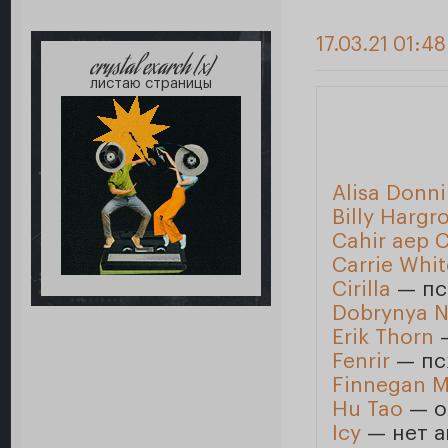
17.03.21 01:4
crystal exarch [x]
листаю страницы
Alisa Donni
Billy Hargr
Cahir aep 
Carrie Whit
Cirilla
— пс
Dobrynya Ni
Erik Thorn
—
Fenrir
— пс
Finnegan 
Hu Tao
— о
Icy
— нет а