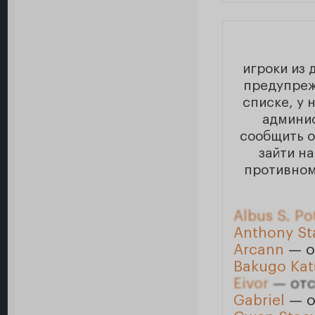
игроки из 
предупреж
списке, у 
админи
сообщить о
зайти на
противном
Albus S. Po
Anthony St
Arcann
— о
Bakugo Kat
Eivor
— отс
Gabriel
— о