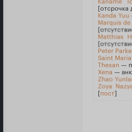
Kaname T
[отсрочка 
Kanda Yuu
Marquis de
[отсутстви
Matthias H
[отсутстви
Peter Parke
Saint Maria
Thexan
— п
Xena
— анк
Zhao Yunla
Zoya Nazya
[
пост
]