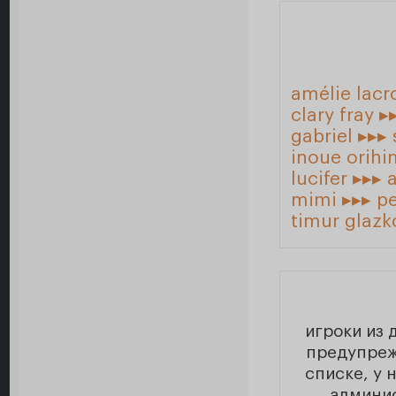
amélie lacro
clary fray ▸
gabriel ▸▸▸
inoue orihi
lucifer ▸▸▸ 
mimi ▸▸▸ pe
timur glazk
игроки из 
предупреж
списке, у 
админи