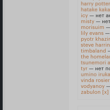
harry potte
hatake kaka
icy
— нет а
misty
— нет
morisuim
—
lily evans
— 
pyotr khazi
steve harri
timbaland
—
the homela
tsunemori 
tyr
— нет п
umino iruk
vinda rosier
vodyanoy
—
zabulon [x]