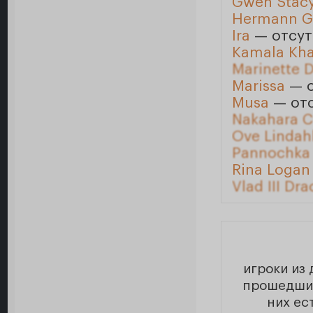
Gwen Stac
Hermann Go
Ira
— отсут
Kamala Kh
Marinette 
Marissa
— о
Musa
— отс
Nakahara 
Ove Lindah
Pannochka
Rina Logan
Vlad III Dra
игроки из 
прошедшие
них ес