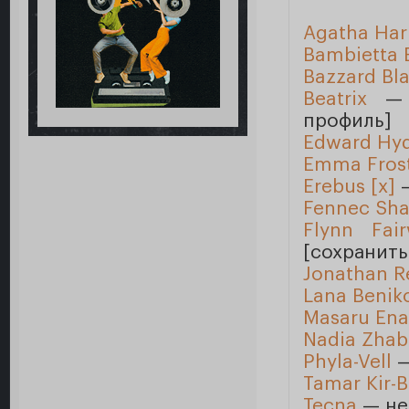
Agatha Har
Bambietta 
Bazzard Bl
Beatrix
— о
профиль]
Edward Hy
Emma Fros
Erebus [x]
—
Fennec Sh
Flynn Fair
[сохранить
Jonathan R
Lana Benik
Masaru Ena
Nadia Zhab
Phyla-Vell
—
Tamar Kir-B
Tecna
— не