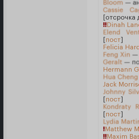
Bloom
— ан
Cassie Ca
[отсрочка 
!!
Dinah Lan
Elend Ven
[
пост
]
Felicia Har
Feng Xin
— 
Geralt
— по
Hermann Go
Hua Cheng
Jack Morri
Johnny Sil
[
пост
]
Kondraty R
[
пост
]
Lydia Marti
!
Matthew M
!!
Maxim Ba