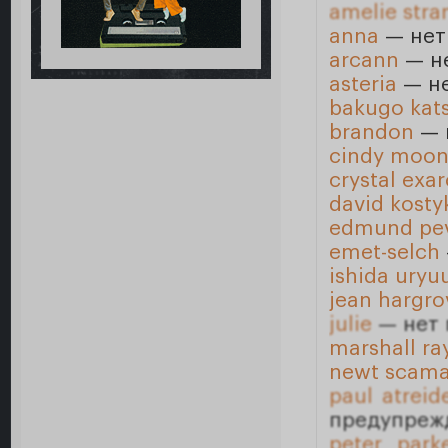
amelie stra
anna
— нет
arcann
— не
asteria
— не
bakugo kat
brandon
— 
cindy moo
crystal exa
david kosty
edmund pe
emet-selch
ishida uryu
jean hargro
julie
— нет 
marshall ra
newt scam
paul atreid
предупреж
peter park