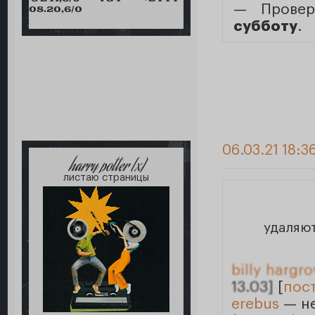
— Провер
08.20,6/0
субботу
.
06.03.21 18:3
harry potter [x]
листаю страницы
удаляю
billy hargr
13.03]
[
пос
erebus
— не