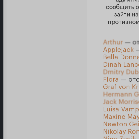
сообщить о
зайти на
противном
Arthur
— от
Applejack
—
Bella Donn
Dinah Lanc
Dmitry Dub
Flora
— отс
Graf von K
Hermann Go
Jack Morri
Luisa Vam
Maxine May
Newton Gei
Nikolay R