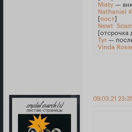
Misty
— анк
Nathaniel 
[
пост
]
Newt Scam
[отсрочка 
Tyr
— после
Vinda Rosie
09.03.21 23:3
crystal exarch [x]
листаю страницы