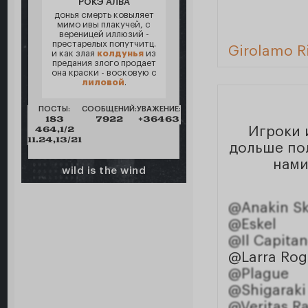
РОКЭ АЛВА
донья смерть ковыляет
мимо ивы плакучей, с
вереницей иллюзий -
престарелых попутчитц.
Girolamo R
и как злая
колдунья
из
предания злого продает
она краски - восковую с
лиловой
.
ПОСТЫ:
СООБЩЕНИЙ:
УВАЖЕНИЕ:
183
7922
+36463
464,1/2
Игроки 
11.24,13/21
дольше пол
нами
wild is the wind
@Anakin Sk
@Eskel
@Il Capita
@Larra Rog
@Plague
@Shigaraki
@Veritas Ra