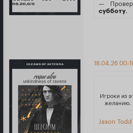
— Провер
08.20,6/0
субботу
.
18.04.26 00:1
GLEAMS OF AETERNA
roque alva
unkindness of ravens
Игроки из 
желанию. 
Jason Todd 