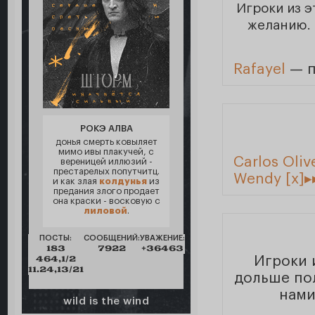
Игроки из 
желанию. 
Rafayel
— 
РОКЭ АЛВА
донья смерть ковыляет
мимо ивы плакучей, с
Carlos Oliv
вереницей иллюзий -
престарелых попутчитц.
Wendy [x]▸
и как злая
колдунья
из
предания злого продает
она краски - восковую с
лиловой
.
ПОСТЫ:
СООБЩЕНИЙ:
УВАЖЕНИЕ:
183
7922
+36463
464,1/2
Игроки 
11.24,13/21
дольше пол
нами
wild is the wind