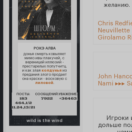
желанию. 
Chris Redfi
Neuvillette
Girolamo Ri
РОКЭ АЛВА
донья смерть ковыляет
мимо ивы плакучей, с
вереницей иллюзий -
престарелых попутчитц.
и как злая
колдунья
из
предания злого продает
John Hanco
она краски - восковую с
Nami ▸▸▸ S
лиловой
.
ПОСТЫ:
СООБЩЕНИЙ:
УВАЖЕНИЕ:
183
7922
+36463
464,1/2
11.24,13/21
Игроки 
wild is the wind
дольше пол