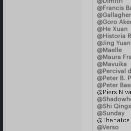
@Dimitri
@Francis B
@Gallaghe
@Goro Ake
@He Xuan
@Historia R
@Jing Yuan
@Maelle
@Maura Fra
@Mavuika
@Percival 
@Peter B. P
@Peter Ba
@Piers Niv
@Shadowhe
@Shi Qing
@Sunday
@Thanatos
@Verso