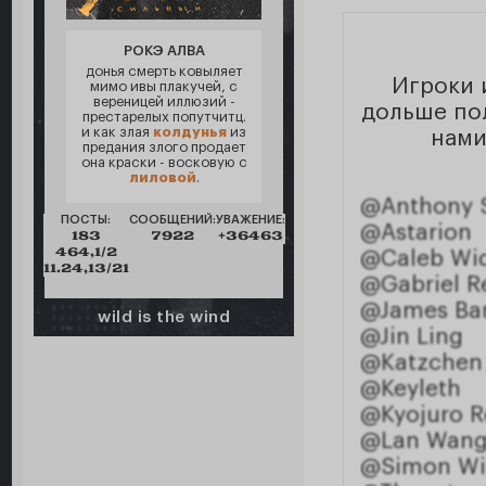
РОКЭ АЛВА
донья смерть ковыляет
Игроки 
мимо ивы плакучей, с
вереницей иллюзий -
дольше пол
престарелых попутчитц.
и как злая
колдунья
из
нами
предания злого продает
она краски - восковую с
лиловой
.
@Anthony S
ПОСТЫ:
СООБЩЕНИЙ:
УВАЖЕНИЕ:
@Astarion
183
7922
+36463
464,1/2
@Caleb Wi
11.24,13/21
@Gabriel R
@James Ba
wild is the wind
@Jin Ling
@Katzchen
@Keyleth
@Kyojuro 
@Lan Wang
@Simon W