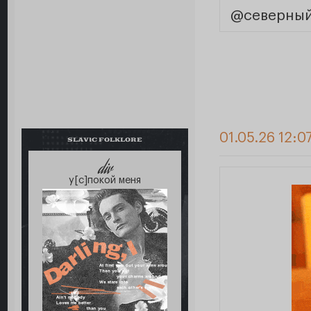
@северны
01.05.26 12:0
SLAVIC FOLKLORE
div
у[с]покой меня