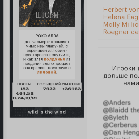
Herbert vo
Helena Eag
Molly Milli
Roegner de
РОКЭ АЛВА
донья смерть ковыляет
мимо ивы плакучей, с
вереницей иллюзий -
престарелых попутчитц.
и как злая
колдунья
из
предания злого продает
Игроки 
она краски - восковую с
лиловой
.
дольше пол
нами
ПОСТЫ:
СООБЩЕНИЙ:
УВАЖЕНИЕ:
183
7922
+36463
464,1/2
11.24,13/21
@Anders
@Blaidd the
wild is the wind
@Byleth
@Cerberus
@Dan Hen