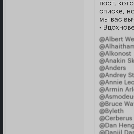
пост, кот
списке, но
мы вас вы
• Вдохнов
@Albert We
@Alhaitha
@Alkonost
@Anakin Sk
@Anders
@Andrey S
@Annie Le
@Armin Arl
@Asmodeu
@Bruce Wa
@Byleth
@Cerberus
@Dan Hen
@Daniil Da