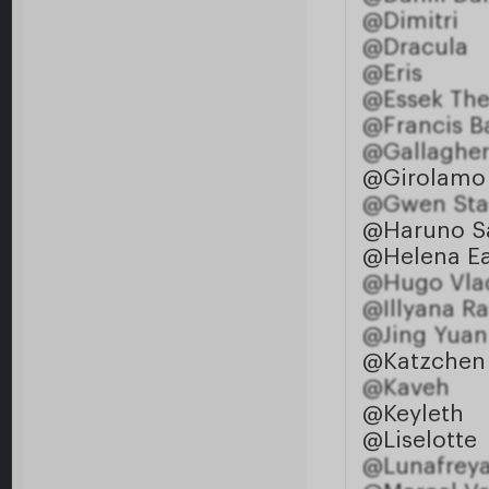
@Dimitri
@Dracula
@Eris
@Essek The
@Francis B
@Gallaghe
@Girolamo 
@Gwen Sta
@Haruno S
@Helena E
@Hugo Vla
@Illyana R
@Jing Yuan
@Katzchen
@Kaveh
@Keyleth
@Liselotte
@Lunafreya