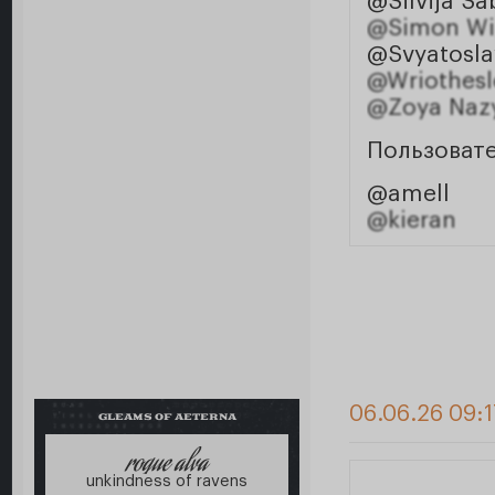
@Silvija Sa
@Simon W
@Svyatosla
@Wriothesl
@Zoya Naz
Пользоват
@amell
@kieran
06.06.26 09:1
GLEAMS OF AETERNA
roque alva
unkindness of ravens