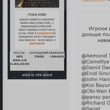
РОКЭ АЛВА
донья смерть ковыляет
мимо ивы плакучей, с
вереницей иллюзий -
Игроки 
престарелых попутчитц.
и как злая
колдунья
из
дольше пол
предания злого продает
нами
она краски - восковую с
лиловой
.
ПОСТЫ:
СООБЩЕНИЙ:
УВАЖЕНИЕ:
@Aemond T
183
7922
+36463
464,1/2
@Camellya
11.24,13/21
@Daniil Da
@Enid Sincl
wild is the wind
@John Han
@Kot Bayu
@Obi-Wan 
@pansy par
@Richard G
@Sariel