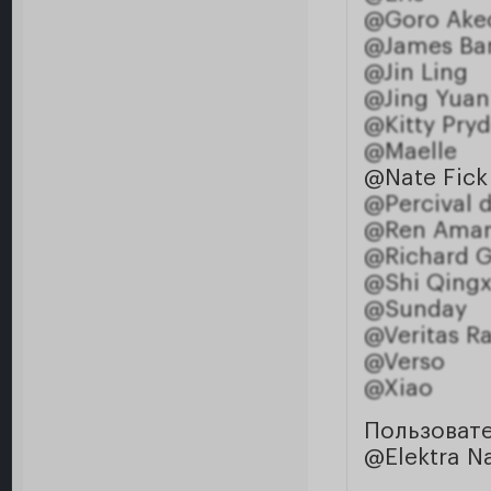
@Goro Ake
@James Ba
@Jin Ling
@Jing Yuan
@Kitty Pry
@Maelle
@Nate Fick
@Percival 
@Ren Ama
@Richard G
@Shi Qing
@Sunday
@Veritas Ra
@Verso
@Xiao
Пользоват
@Elektra Na