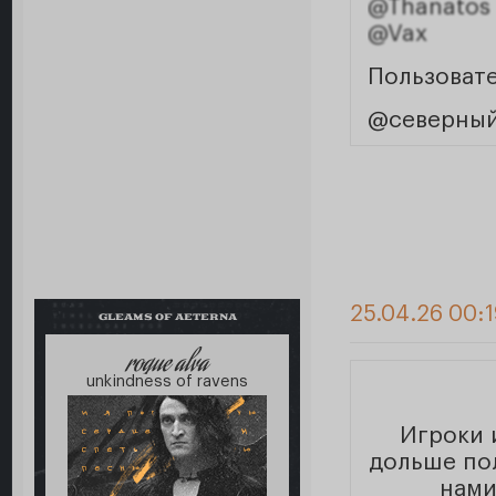
@Thanatos
@Vax
Пользоват
@северны
25.04.26 00:1
GLEAMS OF AETERNA
roque alva
unkindness of ravens
Игроки 
дольше пол
нами