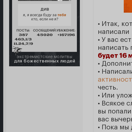
ДИВ
я, я всегда буду за
тебя
кто, если не я?
• Итак, ко
написали 
ПОСТЫ:
СООБЩЕНИЙ:
УВАЖЕНИЕ:
387
45020
+167196
• У вас ес
463,1/3
11.24,7/9
написать 
будет 16 
экстремистские молитвы
для божественных людей
• Дополни
• Написал
активнос
честь.
• Или уло
• Всякое 
вы попали
вас вычер
• Пока мы