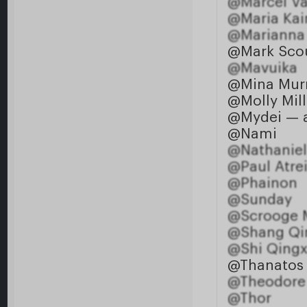
@Marcel V
@Maria Kai
@Marianna 
@Mark Sco
@Mavuika
@Mina Mur
@Molly Mil
@Mydei — 
@Nami
@Nathaniel
@Paul Atre
@Phainon
@Sunday
@Scrooge 
@Shang Qi
@Shi Qing
@Thanatos
@Theodore
@Thor