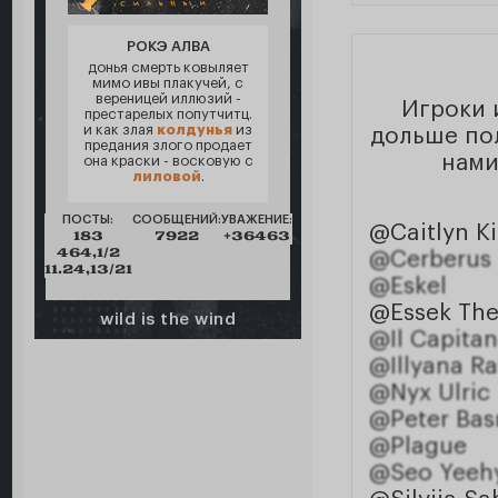
РОКЭ АЛВА
донья смерть ковыляет
мимо ивы плакучей, с
вереницей иллюзий -
Игроки 
престарелых попутчитц.
и как злая
колдунья
из
дольше пол
предания злого продает
нами
она краски - восковую с
лиловой
.
ПОСТЫ:
СООБЩЕНИЙ:
УВАЖЕНИЕ:
@Caitlyn 
183
7922
+36463
464,1/2
@Cerberus
11.24,13/21
@Eskel
@Essek The
wild is the wind
@Il Capita
@Illyana R
@Nyx Ulric
@Peter Ba
@Plague
@Seo Yeeh