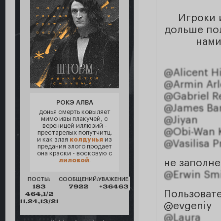
Игроки 
дольше пол
нами
@Alicent H
@Armin Arl
@Gabriel R
РОКЭ АЛВА
@James Ba
донья смерть ковыляет
@Jiyan
мимо ивы плакучей, с
вереницей иллюзий -
@Obi-Wan 
престарелых попутчитц.
и как злая
колдунья
из
@Vasilisa 
предания злого продает
она краски - восковую с
лиловой
.
не заполне
@Erwin Sm
ПОСТЫ:
СООБЩЕНИЙ:
УВАЖЕНИЕ:
183
7922
+36463
Пользоват
464,1/2
11.24,13/21
@evgeniy
@Laura