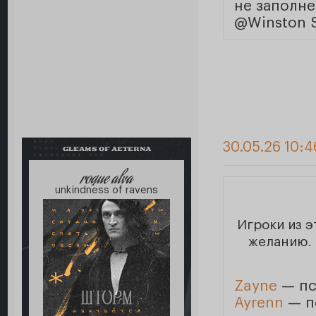
не заполне
@Winston 
30.05.26 10:4
GLEAMS OF AETERNA
roque alva
unkindness of ravens
Игроки из 
желанию. 
Zayne
— п
Ayrenn
— п