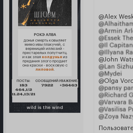
@Alex Wes
@Alhaitha
@Armin Arl
РОКЭ АЛВА
@Essek The
донья смерть ковыляет
@Il Capita
мимо ивы плакучей, с
вереницей иллюзий -
@Illyana R
престарелых попутчитц.
и как злая
колдунья
из
@John Wat
предания злого продает
она краски - восковую с
@Lan Sizhu
лиловой
.
@Mydei
@Olga Vor
ПОСТЫ:
СООБЩЕНИЙ:
УВАЖЕНИЕ:
183
7922
+36463
@pansy par
464,1/2
11.24,13/21
@Richard G
@Varvara 
wild is the wind
@Vasilisa 
@Zoya Naz
Пользоват