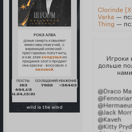
Clorinde [X
Varka
— пс
Thing
— пс
РОКЭ АЛВА
донья смерть ковыляет
мимо ивы плакучей, с
вереницей иллюзий -
престарелых попутчитц.
и как злая
колдунья
из
Игроки 
предания злого продает
дольше пол
она краски - восковую с
лиловой
.
нами
ПОСТЫ:
СООБЩЕНИЙ:
УВАЖЕНИЕ:
183
7922
+36463
464,1/2
@Draco Ma
11.24,13/21
@Fennoria
@Hermaeus
wild is the wind
@Jack Morr
@Kaveh
@Kitty Pry