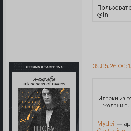
Пользоват
@In
09.05.26 00:1
GLEAMS OF AETERNA
roque alva
unkindness of ravens
Игроки из 
желанию. 
Mydei
— ар
Castorice
—