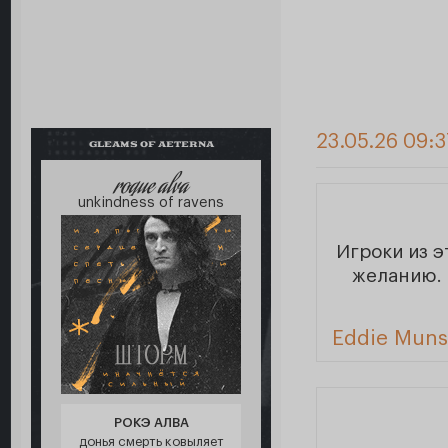
23.05.26 09:3
GLEAMS OF AETERNA
roque alva
unkindness of ravens
Игроки из 
желанию. 
Eddie Mun
РОКЭ АЛВА
донья смерть ковыляет