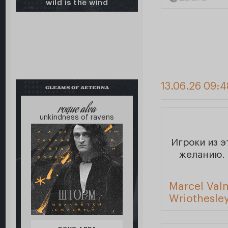
wild is the wind
13.06.26 09:4
GLEAMS OF AETERNA
roque alva
unkindness of ravens
Игроки из 
желанию. 
Marcel Val
Wriothesle