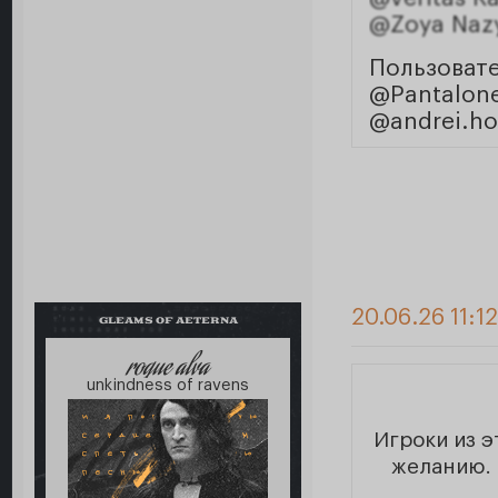
@Zoya Naz
Пользоват
@Pantalon
@andrei.h
20.06.26 11:1
GLEAMS OF AETERNA
roque alva
unkindness of ravens
Игроки из 
желанию. 