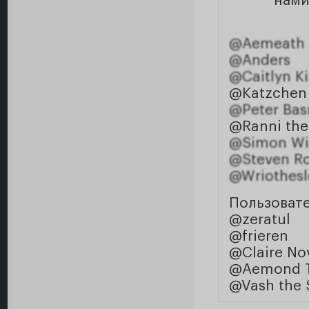
нами
@Aemeath
@Anders
@Caitlyn 
@Katzchen
@Peter Ba
@Ranni the
@Simon W
@Steven R
@Wriothesl
Пользоват
@zeratul
@frieren
@Claire No
@Aemond T
@Vash the