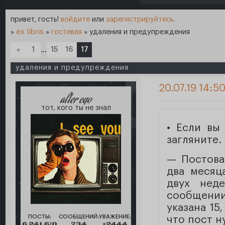
привет, гость!
войдите
или
зарегистрируйтесь
.
»
ex libris
»
гостевая
»
удаления и предупреждения
«
1
…
15
16
17
удаления и предупреждения
20.07.19 14:5
alter ego
тот, кого ты не знал
• Если вы
загляните.
— Постова
два месяц
двух нед
сообщении
указана 15
ПОСТЫ:
СООБЩЕНИЙ:
УВАЖЕНИЕ:
что пост н
6 241,6/0
734
+2444