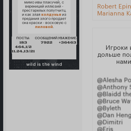
мимо ивы плакучей, с
Robert Epin
вереницей иллюзий -
престарелых попутчитц.
Marianna K
и как злая
колдунья
из
предания злого продает
она краски - восковую с
лиловой
.
ПОСТЫ:
СООБЩЕНИЙ:
УВАЖЕНИЕ:
183
7922
+36463
464,1/2
Игроки 
11.24,13/21
дольше пол
нами
wild is the wind
@Alesha P
@Anthony S
@Blaidd the
@Bruce Wa
@Byleth
@Dan Hen
@Dimitri
@Eris