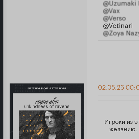
@Uzumaki 
@Vax
@Verso
@Vetinari
@Zoya Naz
02.05.26 00:
GLEAMS OF AETERNA
roque alva
unkindness of ravens
Игроки из 
желанию. 