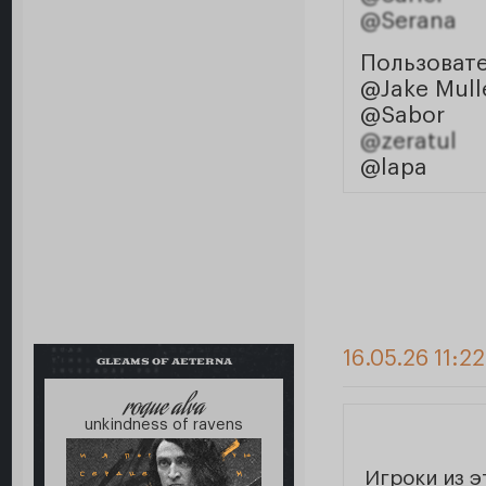
@Serana
Пользоват
@Jake Mull
@Sabor
@zeratul
@lapa
16.05.26 11:22
GLEAMS OF AETERNA
roque alva
unkindness of ravens
Игроки из 