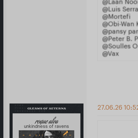
@Laan Noo
@Luis Serr
@Mortefi
@Obi-Wan 
@pansy par
@Peter B. P
@Soulles 
@Vax
27.06.26 10:5
GLEAMS OF AETERNA
roque alva
unkindness of ravens