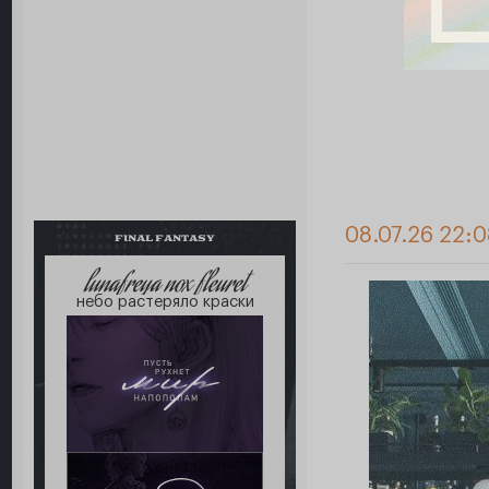
08.07.26 22:
FINAL FANTASY
lunafreya nox fleuret
небо растеряло краски