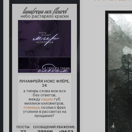
lunafreya nox fleuret
небо растеряло краски
ЛУНАФРЕЙЯ НОКС ФЛЁРЕ,
24
а теперь слова мои все
без ответов,
между
наших
губ
миллион километров,
помнишь
сколько фраз
утопили в рассветах на
прощание?
ПОСТЫ:
СООБЩЕНИЙ:
УВАЖЕНИЕ:
77
39506
+9423