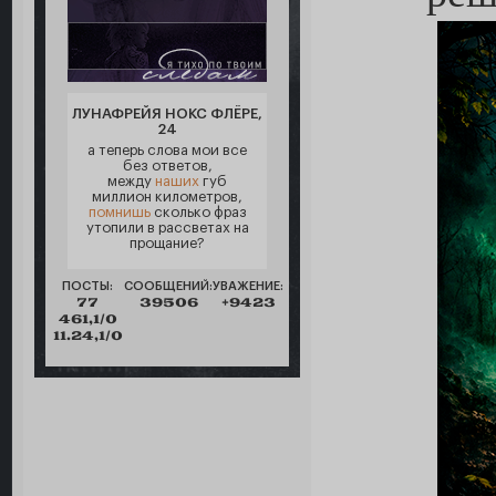
ЛУНАФРЕЙЯ НОКС ФЛЁРЕ,
24
а теперь слова мои все
без ответов,
между
наших
губ
миллион километров,
помнишь
сколько фраз
утопили в рассветах на
прощание?
ПОСТЫ:
СООБЩЕНИЙ:
УВАЖЕНИЕ:
77
39506
+9423
461,1/0
11.24,1/0