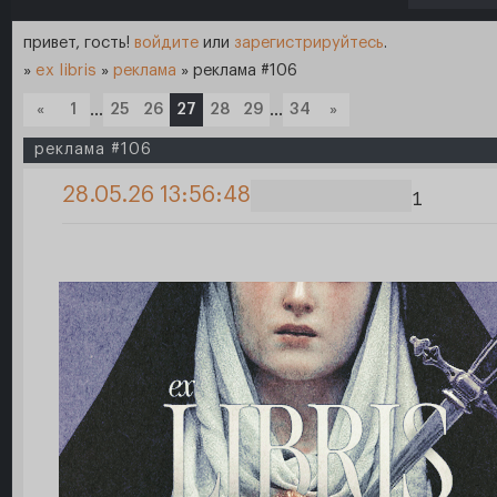
привет, гость!
войдите
или
зарегистрируйтесь
.
»
ex libris
»
реклама
»
реклама #106
«
1
…
25
26
27
28
29
…
34
»
реклама #106
28.05.26 13:56:48
1