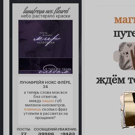
lunafreya nox fleuret
маг
небо растеряло краски
пут
ждём т
ЛУНАФРЕЙЯ НОКС ФЛЁРЕ,
24
а теперь слова мои все
без ответов,
между
наших
губ
миллион километров,
помнишь
сколько фраз
утопили в рассветах на
прощание?
ПОСТЫ:
СООБЩЕНИЙ:
УВАЖЕНИЕ:
77
39506
+9423