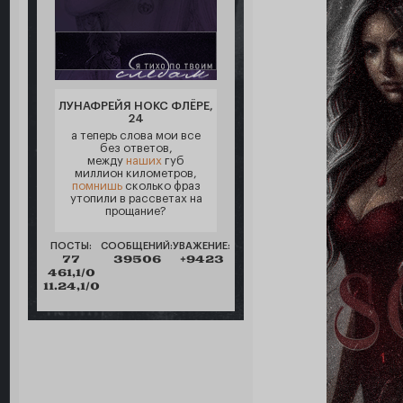
ЛУНАФРЕЙЯ НОКС ФЛЁРЕ,
24
а теперь слова мои все
без ответов,
между
наших
губ
миллион километров,
помнишь
сколько фраз
утопили в рассветах на
прощание?
ПОСТЫ:
СООБЩЕНИЙ:
УВАЖЕНИЕ:
77
39506
+9423
461,1/0
11.24,1/0