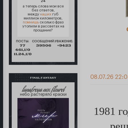
24
а теперь слова мои все
без ответов,
между
наших
губ
миллион километров,
помнишь
сколько фраз
утопили в рассветах на
прощание?
ПОСТЫ:
СООБЩЕНИЙ:
УВАЖЕНИЕ:
77
39506
+9423
461,1/0
11.24,1/0
08.07.26 22:
FINAL FANTASY
lunafreya nox fleuret
небо растеряло краски
1981 г
реш