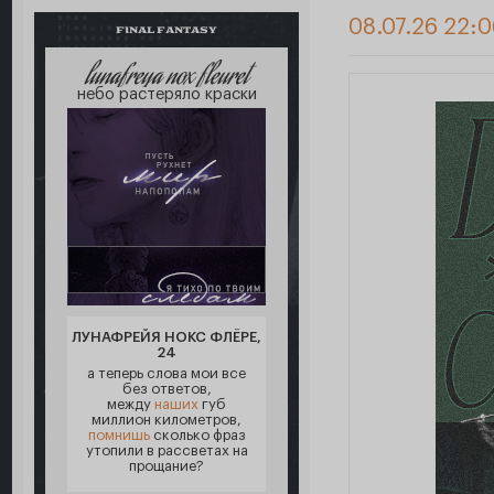
08.07.26 22:0
FINAL FANTASY
lunafreya nox fleuret
небо растеряло краски
ЛУНАФРЕЙЯ НОКС ФЛЁРЕ,
24
а теперь слова мои все
без ответов,
между
наших
губ
миллион километров,
помнишь
сколько фраз
утопили в рассветах на
прощание?