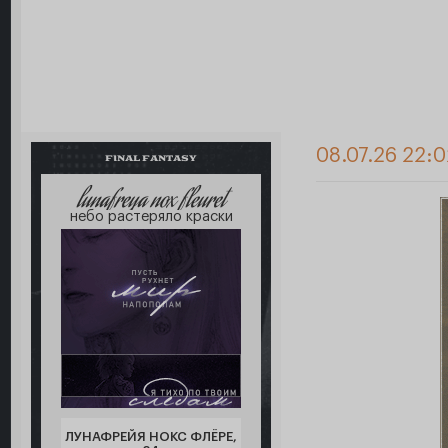
08.07.26 22:0
FINAL FANTASY
lunafreya nox fleuret
небо растеряло краски
ЛУНАФРЕЙЯ НОКС ФЛЁРЕ,