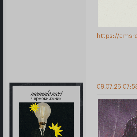
https://amsr
09.07.26 07:5
memento mori
чернокнижник