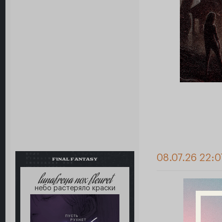
08.07.26 22:0
FINAL FANTASY
lunafreya nox fleuret
небо растеряло краски