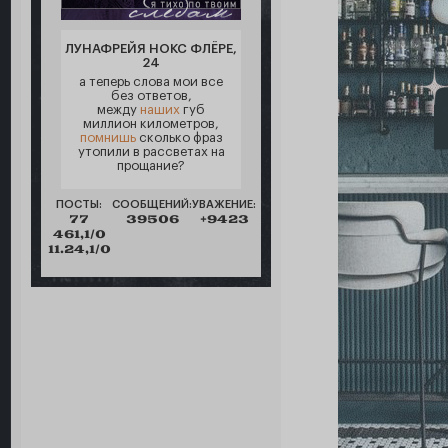
ЛУНАФРЕЙЯ НОКС ФЛЁРЕ,
24
а теперь слова мои все
без ответов,
между
наших
губ
миллион километров,
помнишь
сколько фраз
утопили в рассветах на
прощание?
ПОСТЫ:
СООБЩЕНИЙ:
УВАЖЕНИЕ:
77
39506
+9423
461,1/0
11.24,1/0