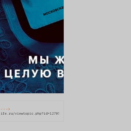
life.ru/viewtopic.php?id=12705&p=3#p1653361][img]https://i.ibb.c