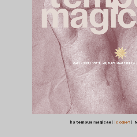
hp tempus magicae ||
сюжет
|| 