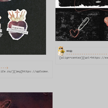
код:
[align=center][url=https://e
life.ru/][img]https://upforme.ru/uploads/001a/48/60/3222/973300.