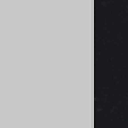
o/rkt1166y/image.png[/img][/url][/align]