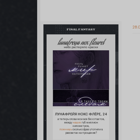
28.0
FINAL FANTASY
lunafreya nox fleuret
небо растеряло краски
ЛУНАФРЕЙЯ НОКС ФЛЁРЕ, 24
а теперь слова мои все без ответов,
между
наших
губ миллион
километров,
помнишь
сколько фраз утопили в
рассветах на прощание?