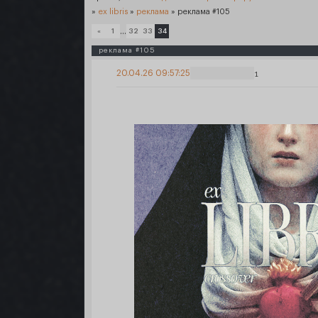
»
ex libris
»
реклама
»
реклама #105
…
«
1
32
33
34
реклама #105
20.04.26 09:57:25
1