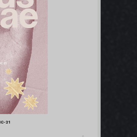
NC-21
0