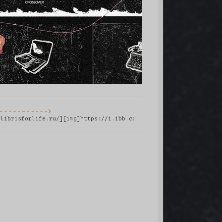
xlibrisforlife.ru/][img]https://i.ibb.co/7xfhrdmc/rekla.jpg[/img
png[/img][/url][/align]