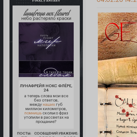
04.02.26 14:2
FINAL FANTASY
lunafreya nox fleuret
небо растеряло краски
ЛУНАФРЕЙЯ НОКС ФЛЁРЕ,
24
а теперь слова мои все
без ответов,
между
наших
губ
миллион километров,
помнишь
сколько фраз
утопили в рассветах на
прощание?
ПОСТЫ:
СООБЩЕНИЙ:
УВАЖЕНИЕ: