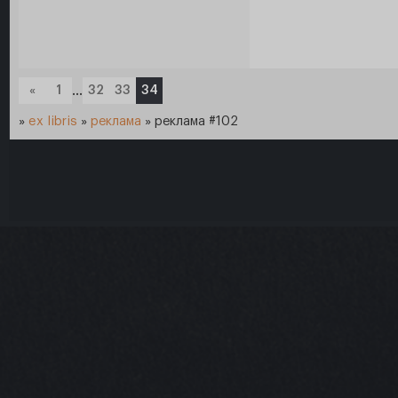
«
1
…
32
33
34
»
ex libris
»
реклама
»
реклама #102