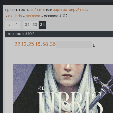
привет, гость!
войдите
или
зарегистрируйтесь
.
»
ex libris
»
реклама
»
реклама #102
«
1
…
32
33
34
реклама #102
22.12.25 16:58:36
1