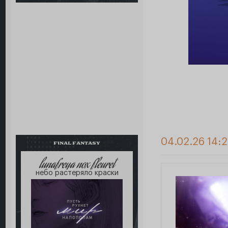
04.02.26 14:2
FINAL FANTASY
lunafreya nox fleuret
небо растеряло краски