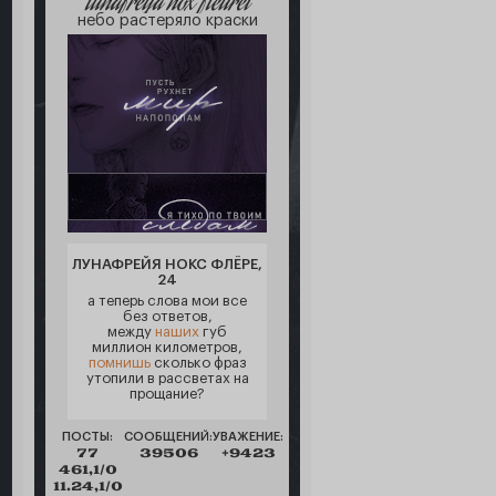
lunafreya nox fleuret
небо растеряло краски
ЛУНАФРЕЙЯ НОКС ФЛЁРЕ,
24
а теперь слова мои все
без ответов,
между
наших
губ
миллион километров,
помнишь
сколько фраз
утопили в рассветах на
прощание?
ПОСТЫ:
СООБЩЕНИЙ:
УВАЖЕНИЕ:
77
39506
+9423
461,1/0
11.24,1/0