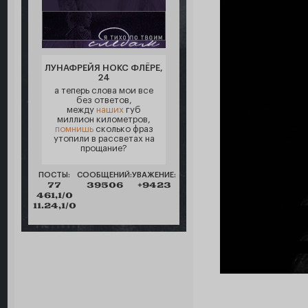
ЛУНАФРЕЙЯ НОКС ФЛЁРЕ,
24
а теперь слова мои все
без ответов,
между
наших
губ
миллион километров,
помнишь
сколько фраз
утопили в рассветах на
прощание?
ПОСТЫ:
СООБЩЕНИЙ:
УВАЖЕНИЕ:
77
39506
+9423
461,1/0
11.24,1/0