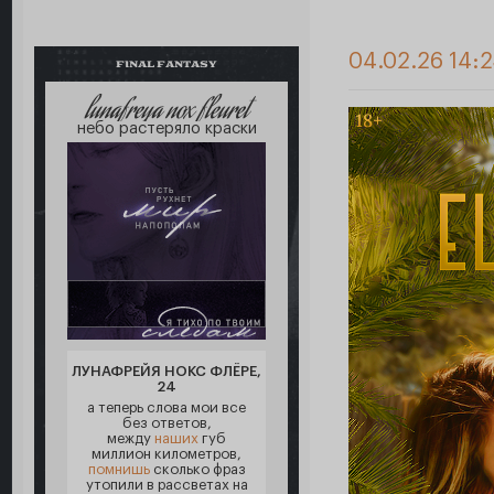
04.02.26 14:
FINAL FANTASY
lunafreya nox fleuret
небо растеряло краски
ЛУНАФРЕЙЯ НОКС ФЛЁРЕ,
24
а теперь слова мои все
без ответов,
между
наших
губ
миллион километров,
помнишь
сколько фраз
утопили в рассветах на