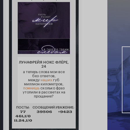
ЛУНАФРЕЙЯ НОКС ФЛЁРЕ,
24
а теперь слова мои все
без ответов,
между
наших
губ
миллион километров,
помнишь
сколько фраз
утопили в рассветах на
прощание?
ПОСТЫ:
СООБЩЕНИЙ:
УВАЖЕНИЕ:
77
39506
+9423
461,1/0
11.24,1/0