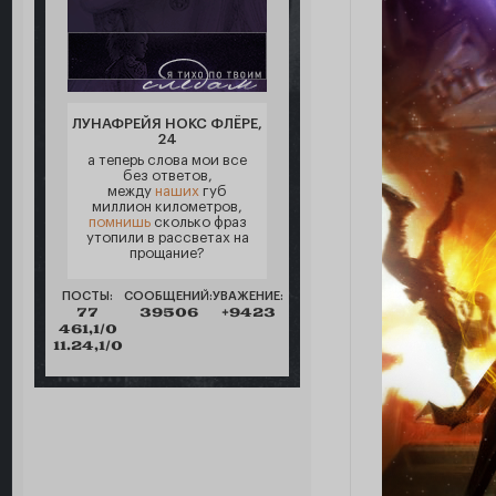
ЛУНАФРЕЙЯ НОКС ФЛЁРЕ,
24
а теперь слова мои все
без ответов,
между
наших
губ
миллион километров,
помнишь
сколько фраз
утопили в рассветах на
прощание?
ПОСТЫ:
СООБЩЕНИЙ:
УВАЖЕНИЕ:
77
39506
+9423
461,1/0
11.24,1/0