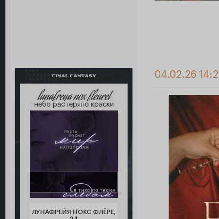
04.02.26 14:
FINAL FANTASY
lunafreya nox fleuret
небо растеряло краски
ЛУНАФРЕЙЯ НОКС ФЛЁРЕ,
24