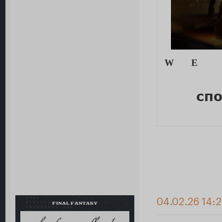
W E
сп
04.02.26 14:2
FINAL FANTASY