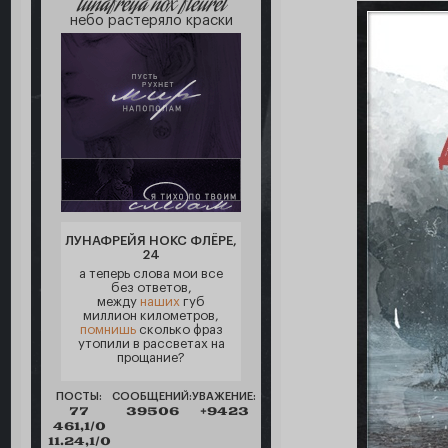
lunafreya nox fleuret
небо растеряло краски
ЛУНАФРЕЙЯ НОКС ФЛЁРЕ,
24
а теперь слова мои все
без ответов,
между
наших
губ
миллион километров,
помнишь
сколько фраз
утопили в рассветах на
прощание?
ПОСТЫ:
СООБЩЕНИЙ:
УВАЖЕНИЕ:
77
39506
+9423
461,1/0
11.24,1/0