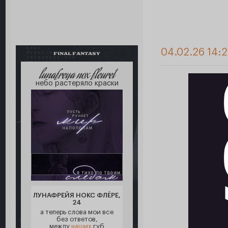
04.02.26 14:
FINAL FANTASY
lunafreya nox fleuret
небо растеряло краски
ЛУНАФРЕЙЯ НОКС ФЛЁРЕ,
24
а теперь слова мои все
без ответов,
между
наших
губ