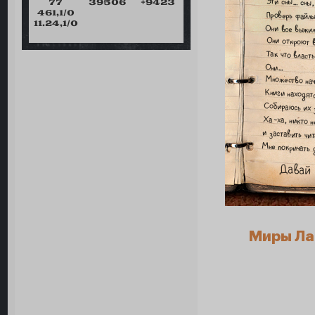
77
39506
+9423
461,1/0
11.24,1/0
Миры Ла