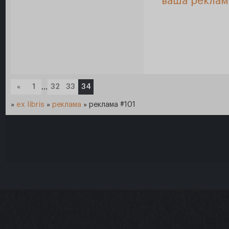
ваша реклам
«
1
…
32
33
34
»
ex libris
»
реклама
»
реклама #101