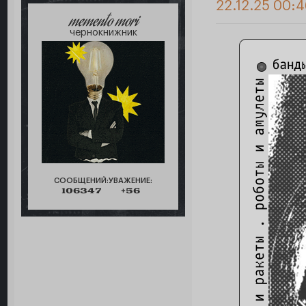
22.12.25 00:4
memento mori
чернокнижник
СООБЩЕНИЙ:
УВАЖЕНИЕ:
106347
+56