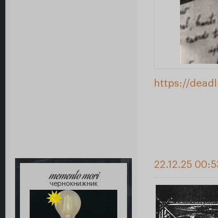
https://dead
22.12.25 00:5
memento mori
чернокнижник