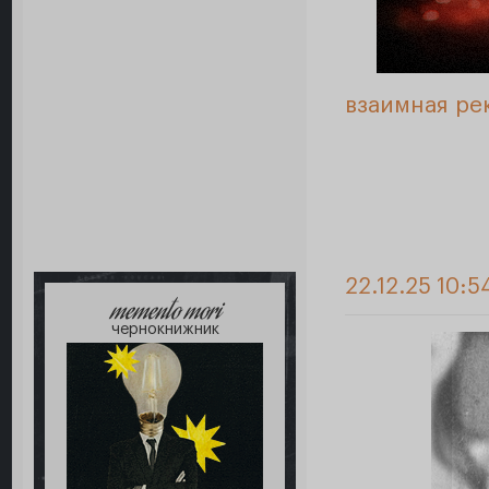
взаимная ре
22.12.25 10:5
memento mori
чернокнижник