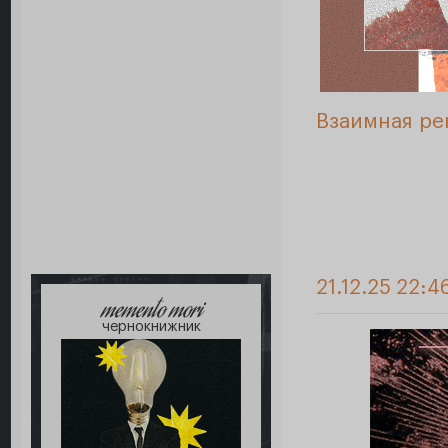
Взаимная ре
21.12.25 22:4
memento mori
чернокнижник