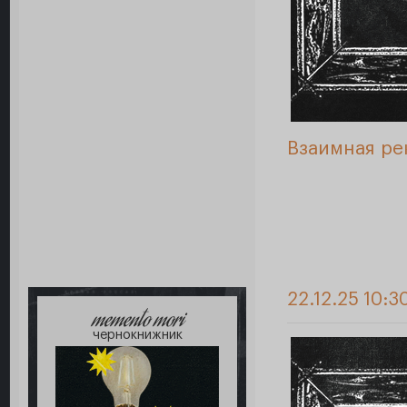
Взаимная ре
22.12.25 10:3
memento mori
чернокнижник