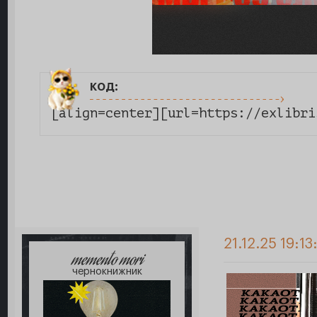
код:
[align=center][url=https://exlibri
21.12.25 19:13
memento mori
чернокнижник