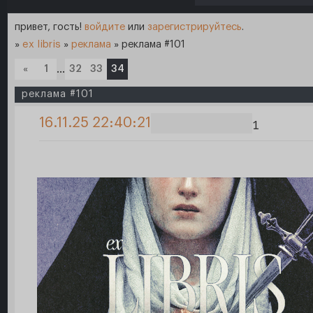
привет, гость!
войдите
или
зарегистрируйтесь
.
»
ex libris
»
реклама
»
реклама #101
«
1
…
32
33
34
реклама #101
16.11.25 22:40:21
1