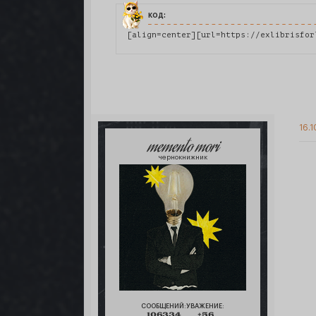
код:
[align=center][url=https://exlibrisfor
16.1
memento mori
чернокнижник
СООБЩЕНИЙ:
УВАЖЕНИЕ:
106334
+56