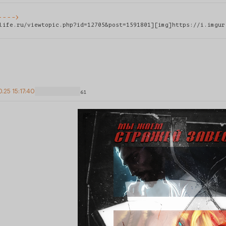
life.ru/viewtopic.php?id=12705&post=1591801][img]https://i.imgur
0.25 15:17:40
61