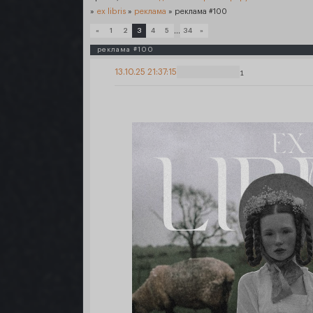
»
ex libris
»
реклама
»
реклама #100
…
«
1
2
3
4
5
34
»
реклама #100
13.10.25 21:37:15
1