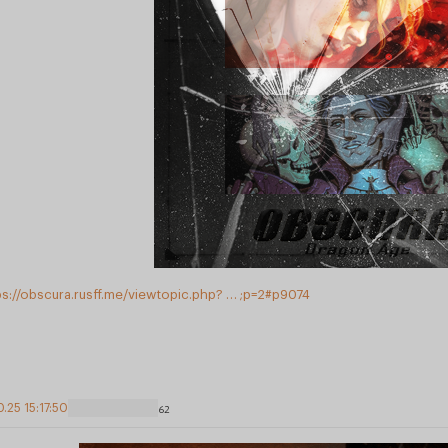
ps://obscura.rusff.me/viewtopic.php? … ;p=2#p9074
0.25 15:17:50
62