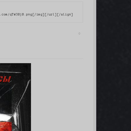
.com/qTW3BjB.png[/img][/url][/align]
0