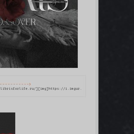
]
xlibrisforlife.ru/][img]https://i.imgur.com/dqxrznh.png[/img][/u