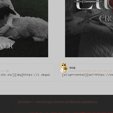
код:
life.ru/][img]https://i.imgur.com/cusq8kb.png[/img][/url][/align
[align=center][url=https://e