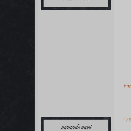
htt
16.1
memento mori