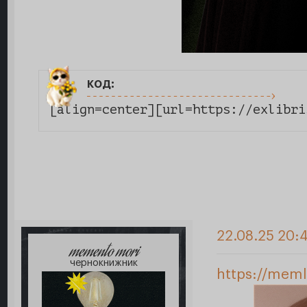
код:
[align=center][url=https://exlibri
22.08.25 20:
memento mori
чернокнижник
https://meml