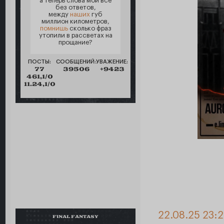
а теперь слова мои все
без ответов,
между
наших
губ
миллион километров,
помнишь
сколько фраз
утопили в рассветах на
прощание?
ПОСТЫ:
СООБЩЕНИЙ:
УВАЖЕНИЕ:
77
39506
+9423
461,1/0
11.24,1/0
22.08.25 23:2
FINAL FANTASY