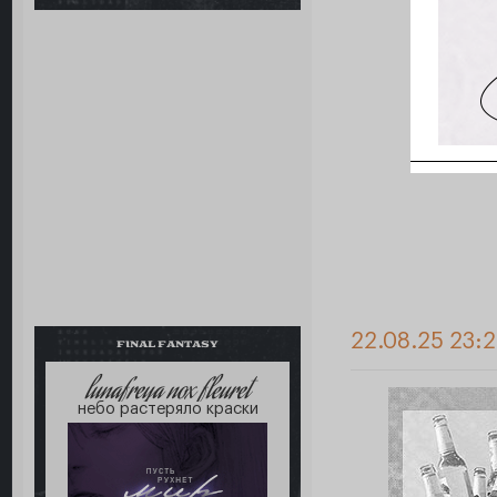
22.08.25 23:
FINAL FANTASY
lunafreya nox fleuret
небо растеряло краски