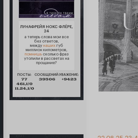
ЛУНАФРЕЙЯ НОКС ФЛЁРЕ,
24
а теперь слова мои все
без ответов,
между
наших
губ
миллион километров,
помнишь
сколько фраз
утопили в рассветах на
прощание?
ПОСТЫ:
СООБЩЕНИЙ:
УВАЖЕНИЕ:
77
39506
+9423
461,1/0
11.24,1/0