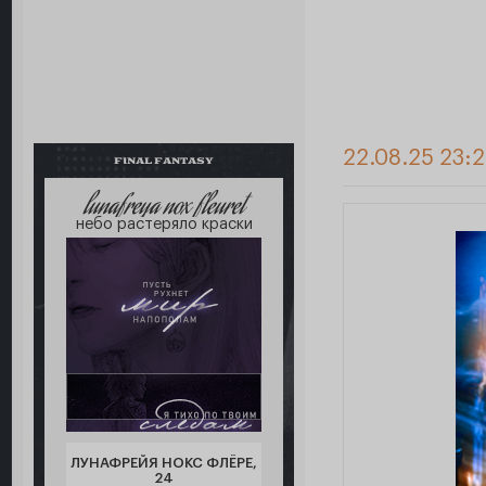
22.08.25 23:
FINAL FANTASY
lunafreya nox fleuret
небо растеряло краски
ЛУНАФРЕЙЯ НОКС ФЛЁРЕ,
24