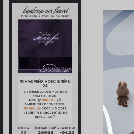
lunafreya nox fleuret
небо растеряло краски
ЛУНАФРЕЙЯ НОКС ФЛЁРЕ,
24
а теперь слова мои все
без ответов,
между
наших
губ
миллион километров,
помнишь
сколько фраз
утопили в рассветах на
прощание?
ПОСТЫ:
СООБЩЕНИЙ:
УВАЖЕНИЕ:
77
39506
+9423