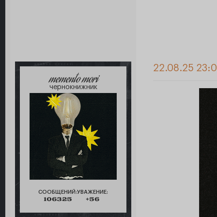
22.08.25 23:
memento mori
чернокнижник
СООБЩЕНИЙ:
УВАЖЕНИЕ:
106325
+56