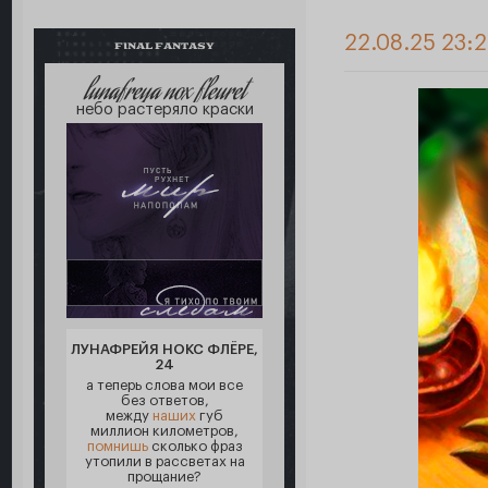
22.08.25 23:2
FINAL FANTASY
lunafreya nox fleuret
небо растеряло краски
ЛУНАФРЕЙЯ НОКС ФЛЁРЕ,
24
а теперь слова мои все
без ответов,
между
наших
губ
миллион километров,
помнишь
сколько фраз
утопили в рассветах на
прощание?