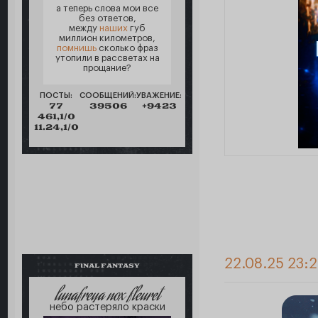
а теперь слова мои все
без ответов,
между
наших
губ
миллион километров,
помнишь
сколько фраз
утопили в рассветах на
прощание?
ПОСТЫ:
СООБЩЕНИЙ:
УВАЖЕНИЕ:
77
39506
+9423
461,1/0
11.24,1/0
22.08.25 23:2
FINAL FANTASY
lunafreya nox fleuret
небо растеряло краски