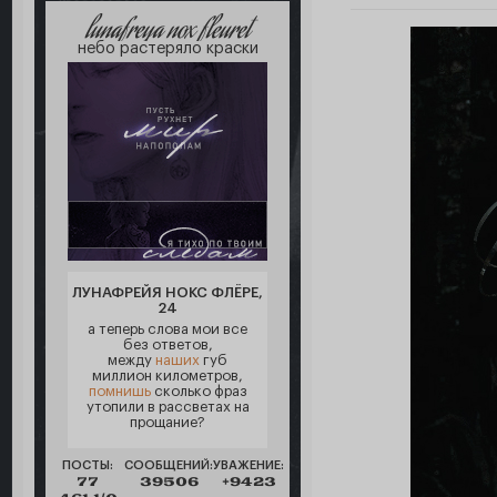
lunafreya nox fleuret
небо растеряло краски
ЛУНАФРЕЙЯ НОКС ФЛЁРЕ,
24
а теперь слова мои все
без ответов,
между
наших
губ
миллион километров,
помнишь
сколько фраз
утопили в рассветах на
прощание?
ПОСТЫ:
СООБЩЕНИЙ:
УВАЖЕНИЕ:
77
39506
+9423