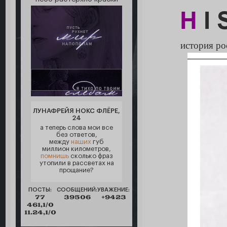
H
I 
история р
ЛУНАФРЕЙЯ НОКС ФЛЁРЕ,
24
а теперь слова мои все
без ответов,
между
наших
губ
миллион километров,
помнишь
сколько фраз
утопили в рассветах на
прощание?
ПОСТЫ:
СООБЩЕНИЙ:
УВАЖЕНИЕ:
77
39506
+9423
461,1/0
11.24,1/0