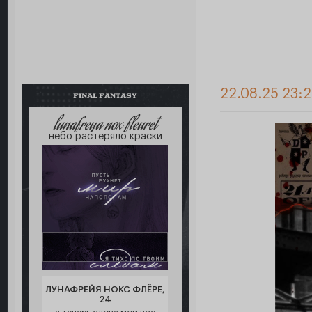
22.08.25 23:
FINAL FANTASY
lunafreya nox fleuret
небо растеряло краски
ЛУНАФРЕЙЯ НОКС ФЛЁРЕ,
24