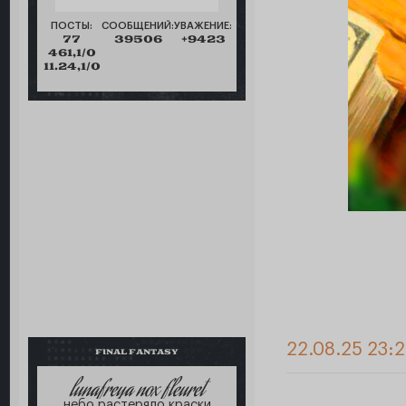
ПОСТЫ:
СООБЩЕНИЙ:
УВАЖЕНИЕ:
77
39506
+9423
461,1/0
11.24,1/0
22.08.25 23:
FINAL FANTASY
lunafreya nox fleuret
небо растеряло краски