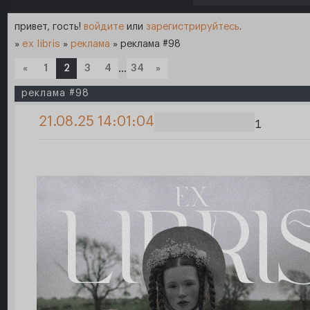
привет, гость!
войдите
или
зарегистрируйтесь
.
»
ex libris
»
реклама
»
реклама #98
«
1
2
3
4
…
34
»
реклама #98
21.08.25 14:01:04
1