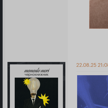
22.08.25 21:0
memento mori
чернокнижник