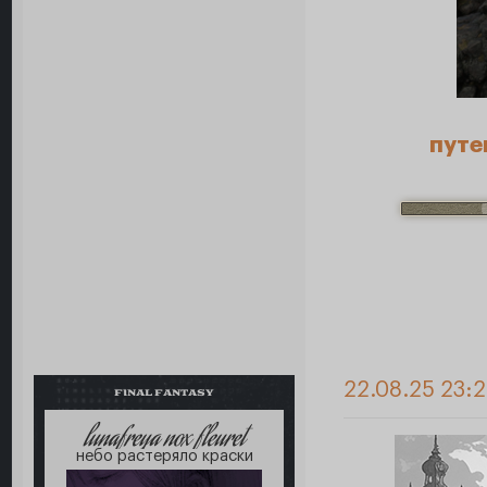
путе
22.08.25 23:
FINAL FANTASY
lunafreya nox fleuret
небо растеряло краски