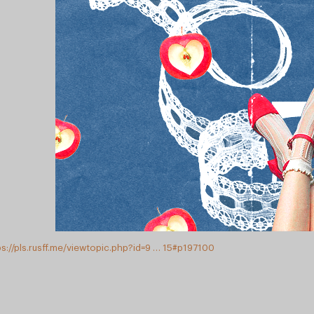
ps://pls.rusff.me/viewtopic.php?id=9 … 15#p197100