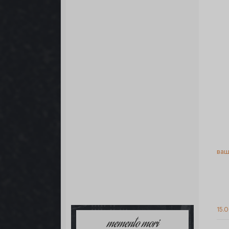
ваш
15.0
memento mori