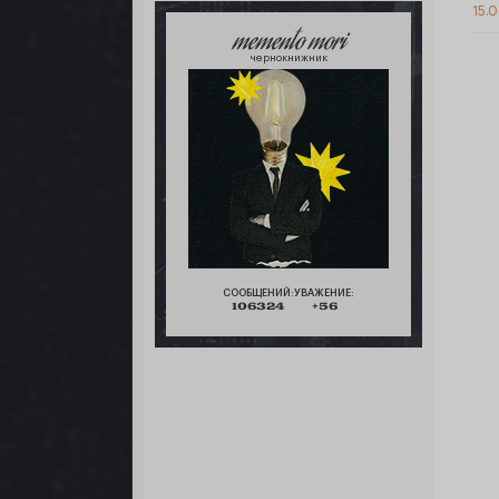
15.0
memento mori
чернокнижник
СООБЩЕНИЙ:
УВАЖЕНИЕ:
106324
+56