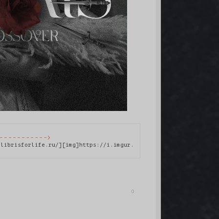
]
xlibrisforlife.ru/][img]https://i.imgur.com/dqxrznh.png[/img][/u
0