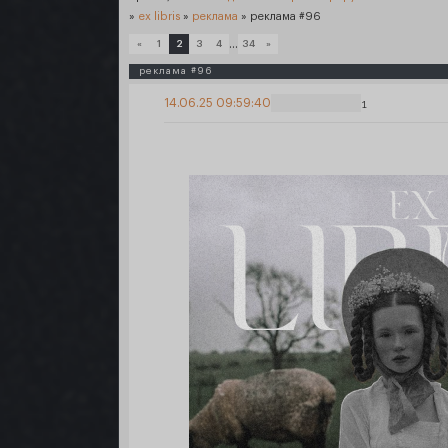
»
ex libris
»
реклама
»
реклама #96
…
«
1
2
3
4
34
»
реклама #96
14.06.25 09:59:40
1