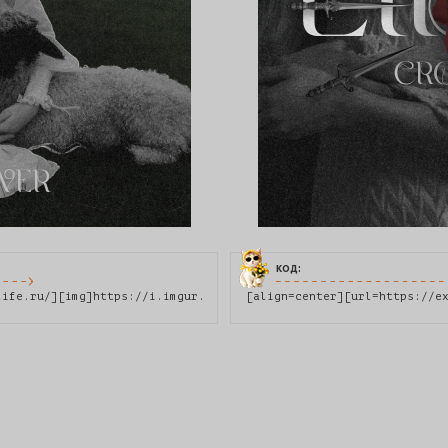
код:
life.ru/][img]https://i.imgur.com/cusq8kb.png[/img][/url][/align
[align=center][url=https://e