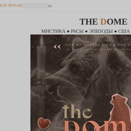
6.25 18:51:06
32
THE
D
OME
МИСТИКА ● РАСЫ ● ЭПИЗОДЫ ● США