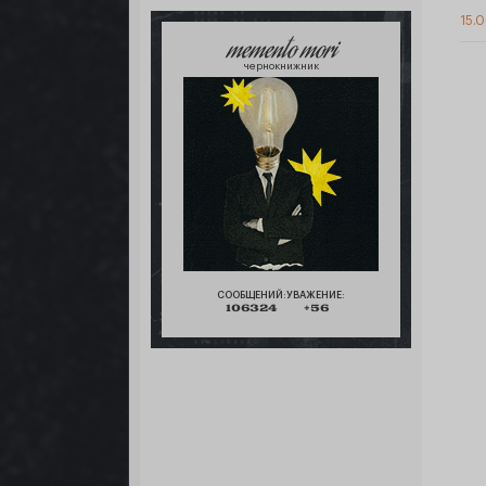
15.0
memento mori
чернокнижник
СООБЩЕНИЙ:
УВАЖЕНИЕ:
106324
+56