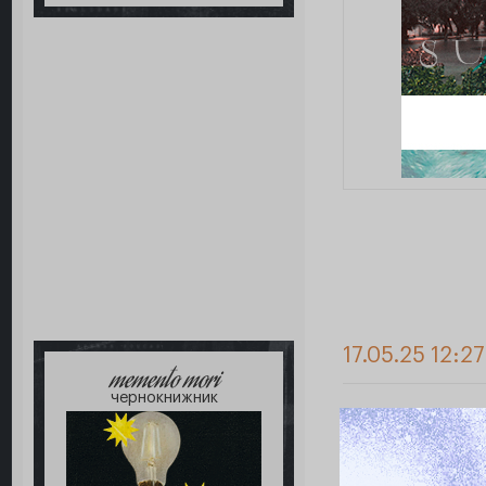
17.05.25 12:2
memento mori
чернокнижник