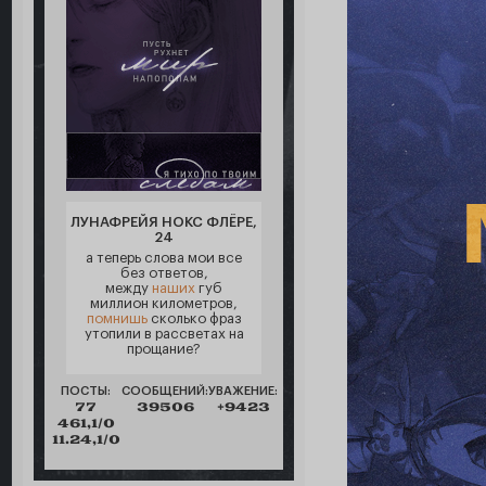
ЛУНАФРЕЙЯ НОКС ФЛЁРЕ,
24
а теперь слова мои все
без ответов,
между
наших
губ
миллион километров,
помнишь
сколько фраз
утопили в рассветах на
прощание?
ПОСТЫ:
СООБЩЕНИЙ:
УВАЖЕНИЕ:
77
39506
+9423
461,1/0
11.24,1/0