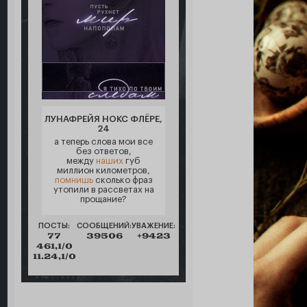
ЛУНАФРЕЙЯ НОКС ФЛЁРЕ,
24
а теперь слова мои все
без ответов,
между
наших
губ
миллион километров,
помнишь
сколько фраз
утопили в рассветах на
прощание?
ПОСТЫ:
СООБЩЕНИЙ:
УВАЖЕНИЕ:
77
39506
+9423
461,1/0
11.24,1/0