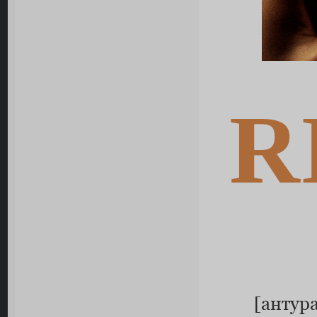
R
[антур