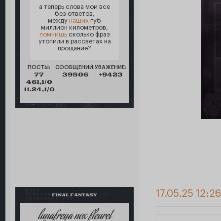
а теперь слова мои все
без ответов,
между
наших
губ
миллион километров,
помнишь
сколько фраз
утопили в рассветах на
прощание?
ПОСТЫ:
СООБЩЕНИЙ:
УВАЖЕНИЕ:
77
39506
+9423
461,1/0
11.24,1/0
17.05.25 12:2
FINAL FANTASY
lunafreya nox fleuret