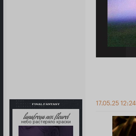
17.05.25 12:24
FINAL FANTASY
lunafreya nox fleuret
небо растеряло краски