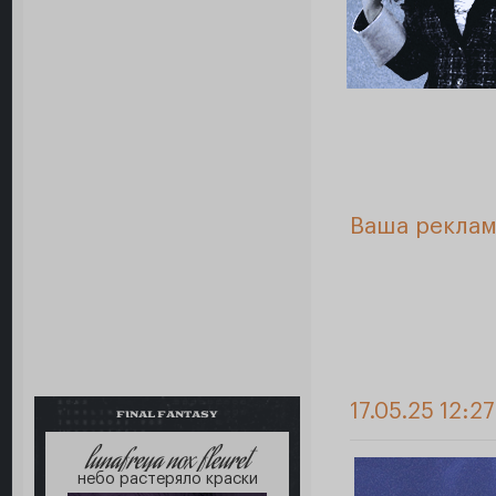
Ваша реклам
17.05.25 12:2
FINAL FANTASY
lunafreya nox fleuret
небо растеряло краски