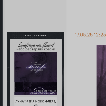
17.05.25 12:2
FINAL FANTASY
lunafreya nox fleuret
небо растеряло краски
ЛУНАФРЕЙЯ НОКС ФЛЁРЕ,
24