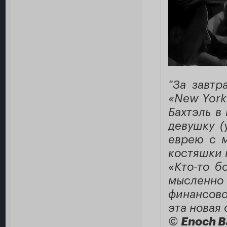
"За завтр
«New York
Бахтэль в
девушку (
еврею с м
костяшки 
«Кто-то б
мысленно 
финансово
эта новая
©
Enoch B