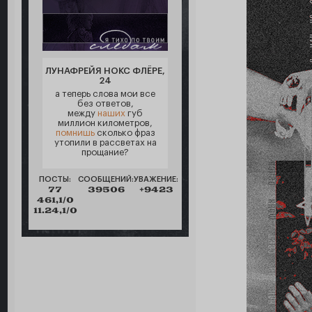
ЛУНАФРЕЙЯ НОКС ФЛЁРЕ,
24
а теперь слова мои все
без ответов,
между
наших
губ
миллион километров,
помнишь
сколько фраз
утопили в рассветах на
прощание?
ПОСТЫ:
СООБЩЕНИЙ:
УВАЖЕНИЕ:
77
39506
+9423
461,1/0
11.24,1/0