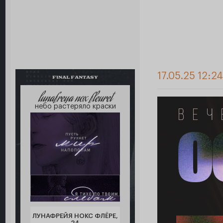
17.05.25 12:2
FINAL FANTASY
lunafreya nox fleuret
небо растеряло краски
ЛУНАФРЕЙЯ НОКС ФЛЁРЕ,
24