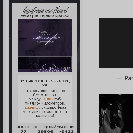
lunafreya nox fleuret
небо растеряло краски
— Ра
ЛУНАФРЕЙЯ НОКС ФЛЁРЕ,
24
а теперь слова мои все
без ответов,
между
наших
губ
миллион километров,
помнишь
сколько фраз
утопили в рассветах на
прощание?
ПОСТЫ:
СООБЩЕНИЙ:
УВАЖЕНИЕ:
77
39506
+9423