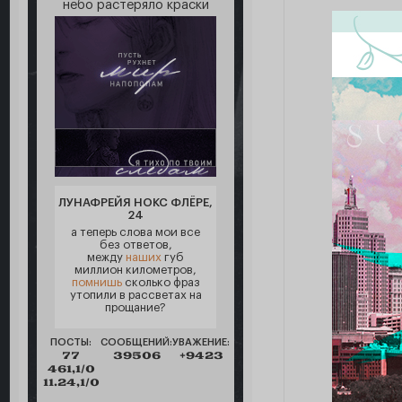
небо растеряло краски
ЛУНАФРЕЙЯ НОКС ФЛЁРЕ,
24
а теперь слова мои все
без ответов,
между
наших
губ
миллион километров,
помнишь
сколько фраз
утопили в рассветах на
прощание?
ПОСТЫ:
СООБЩЕНИЙ:
УВАЖЕНИЕ:
77
39506
+9423
461,1/0
11.24,1/0