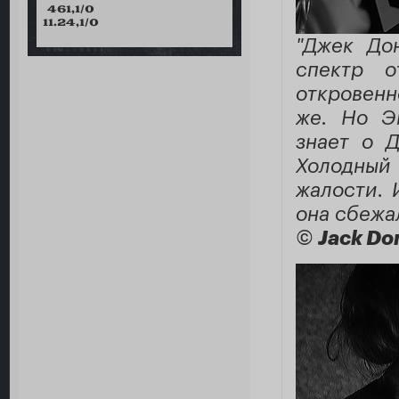
461,1/0
11.24,1/0
"Джек До
спектр о
откровенн
же. Но Эм
знает о Д
Холодный
жалости. 
она сбежа
©
Jack Do