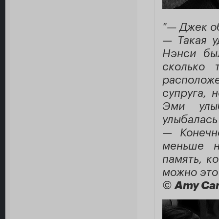
"— Джек о
— Такая у
Нэнси был
сколько 
расположе
супруга, 
Эми улыб
улыбалась
— Конечн
меньше н
память, к
можно это
©
Amy Car