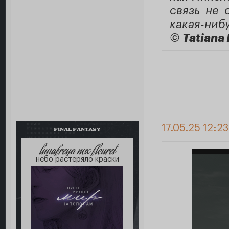
связь не 
какая-ниб
©
Tatiana 
17.05.25 12:2
FINAL FANTASY
lunafreya nox fleuret
небо растеряло краски