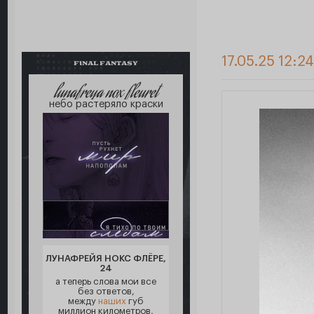
17.05.25 12:2
FINAL FANTASY
lunafreya nox fleuret
небо растеряло краски
ЛУНАФРЕЙЯ НОКС ФЛЁРЕ,
24
а теперь слова мои все
без ответов,
между
наших
губ
миллион километров,