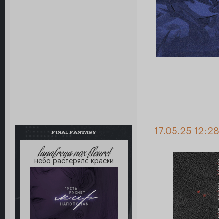
17.05.25 12:2
FINAL FANTASY
lunafreya nox fleuret
небо растеряло краски