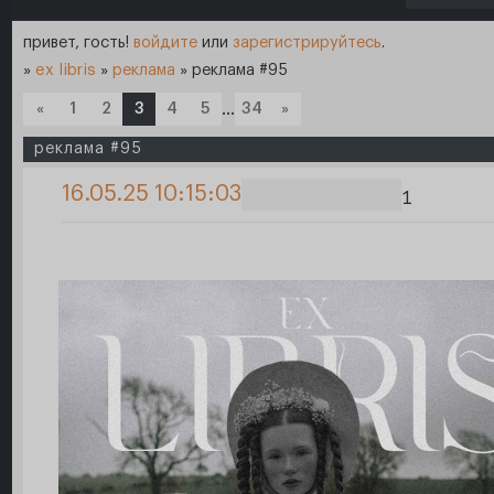
привет, гость!
войдите
или
зарегистрируйтесь
.
»
ex libris
»
реклама
»
реклама #95
«
1
2
3
4
5
…
34
»
реклама #95
16.05.25 10:15:03
1