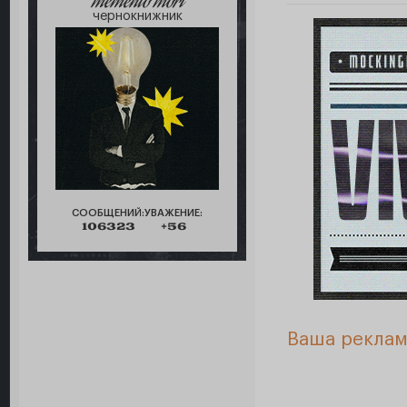
memento mori
чернокнижник
СООБЩЕНИЙ:
УВАЖЕНИЕ:
106323
+56
Ваша реклам