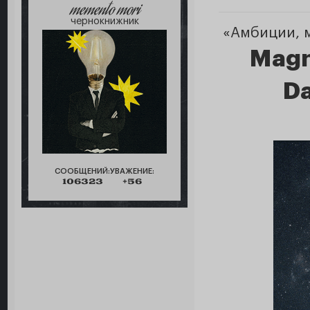
memento mori
чернокнижник
«Амбиции, м
Magn
Da
СООБЩЕНИЙ:
УВАЖЕНИЕ:
106323
+56