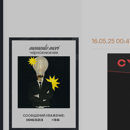
16.05.25 00:4
memento mori
чернокнижник
СООБЩЕНИЙ:
УВАЖЕНИЕ:
106323
+56