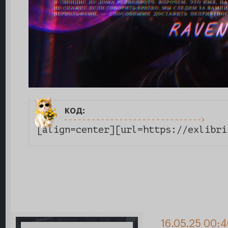
код:
[align=center][url=https://exlibri
16.05.25 00: