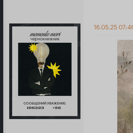
16.05.25 07:4
memento mori
чернокнижник
СООБЩЕНИЙ:
УВАЖЕНИЕ:
106323
+56