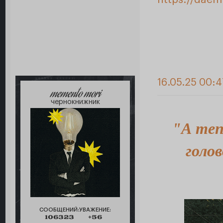
16.05.25 00:4
memento mori
чернокнижник
"А теп
голов
СООБЩЕНИЙ:
УВАЖЕНИЕ:
106323
+56