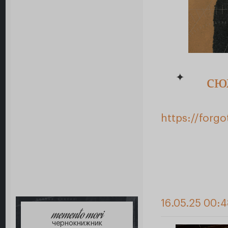
✦
сю
https://forg
16.05.25 00:
memento mori
чернокнижник