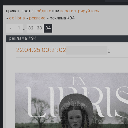
привет, гость!
войдите
или
зарегистрируйтесь
.
»
ex libris
»
реклама
»
реклама #94
«
1
…
32
33
34
реклама #94
22.04.25 00:21:02
1