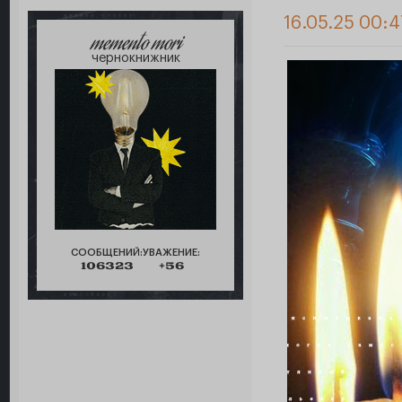
16.05.25 00:4
memento mori
чернокнижник
СООБЩЕНИЙ:
УВАЖЕНИЕ:
106323
+56