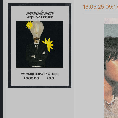
16.05.25 09:1
memento mori
чернокнижник
СООБЩЕНИЙ:
УВАЖЕНИЕ:
106323
+56