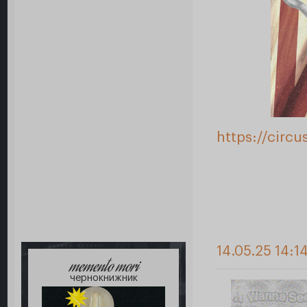
https://circ
14.05.25 14:1
memento mori
чернокнижник