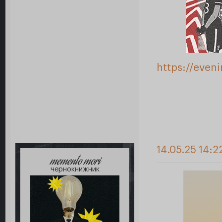
https://even
14.05.25 14:2
memento mori
чернокнижник