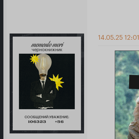
14.05.25 12:0
memento mori
чернокнижник
СООБЩЕНИЙ:
УВАЖЕНИЕ:
106323
+56