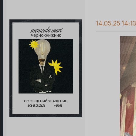
14.05.25 14:1
memento mori
чернокнижник
СООБЩЕНИЙ:
УВАЖЕНИЕ:
106323
+56