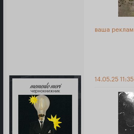
ваша реклам
14.05.25 11:3
memento mori
чернокнижник