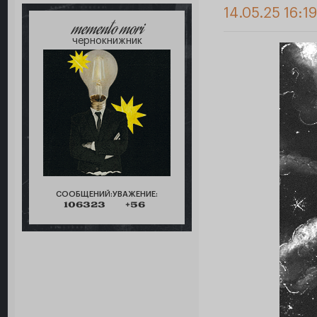
14.05.25 16:19
memento mori
чернокнижник
СООБЩЕНИЙ:
УВАЖЕНИЕ:
106323
+56