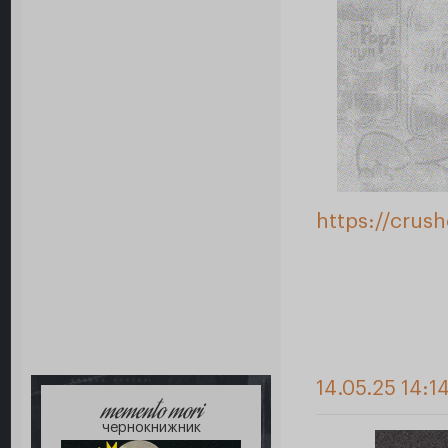
https://crus
14.05.25 14:1
memento mori
чернокнижник