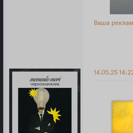
Ваша реклам
14.05.25 14:2
memento mori
чернокнижник