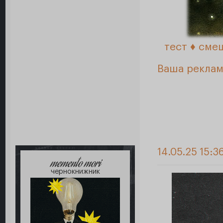
тест ♦️ сме
Ваша реклам
14.05.25 15:3
memento mori
чернокнижник