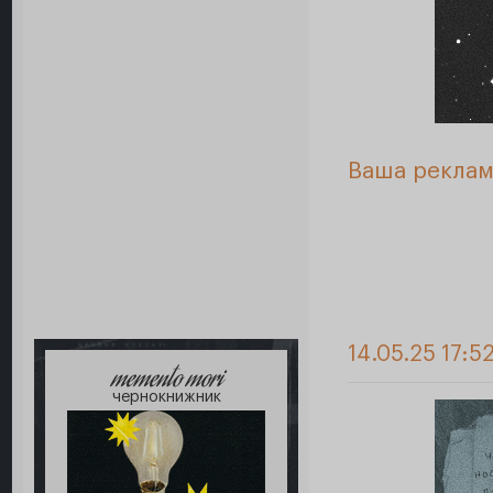
Ваша реклам
14.05.25 17:5
memento mori
чернокнижник