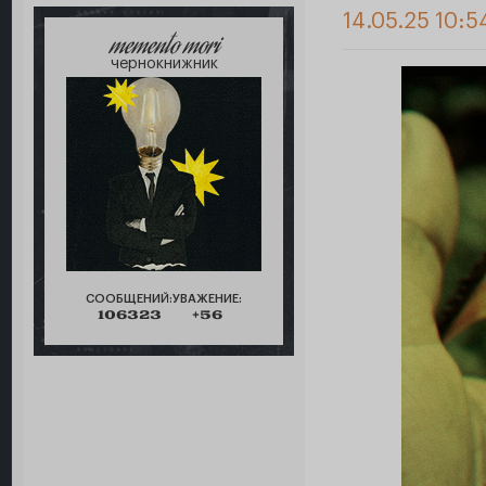
14.05.25 10:5
memento mori
чернокнижник
СООБЩЕНИЙ:
УВАЖЕНИЕ:
106323
+56