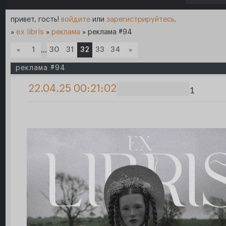
привет, гость!
войдите
или
зарегистрируйтесь
.
»
ex libris
»
реклама
»
реклама #94
«
1
…
30
31
32
33
34
»
реклама #94
22.04.25 00:21:02
1