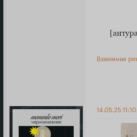
[антур
Взаимная ре
14.05.25 11:10
memento mori
чернокнижник