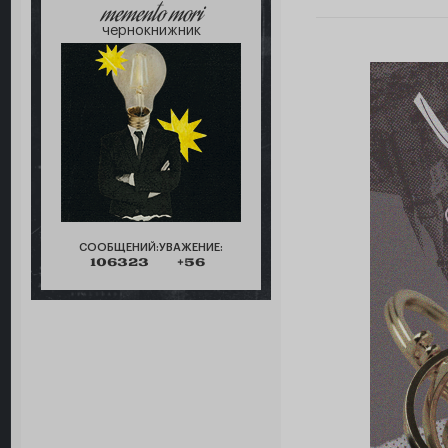
memento mori
чернокнижник
СООБЩЕНИЙ:
УВАЖЕНИЕ:
106323
+56