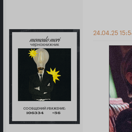
24.04.25 15:5
memento mori
чернокнижник
СООБЩЕНИЙ:
УВАЖЕНИЕ:
106334
+56