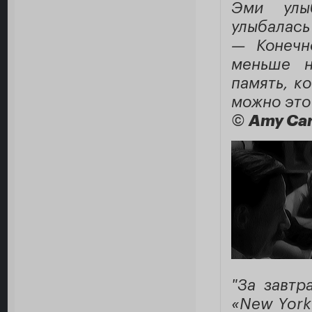
Эми улыб
улыбалась
— Конечн
меньше н
память, к
можно это
©
Amy Car
"За завтр
«New York