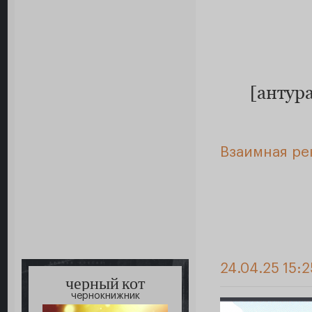
[антур
Взаимная ре
24.04.25 15:
черный кот
чернокнижник