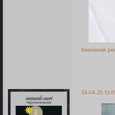
Взаимная ре
24.04.25 13:5
memento mori
чернокнижник