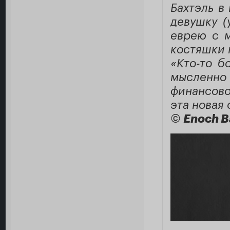
Бахтэль в
девушку (
еврею с м
костяшки 
«Кто-то б
мысленно 
финансово
эта новая
©
Enoch B