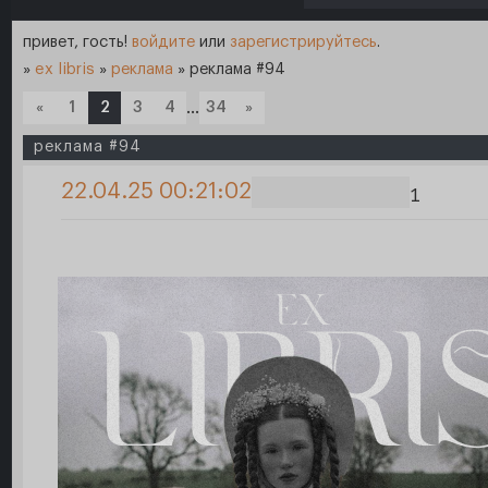
привет, гость!
войдите
или
зарегистрируйтесь
.
»
ex libris
»
реклама
»
реклама #94
«
1
2
3
4
…
34
»
реклама #94
22.04.25 00:21:02
1