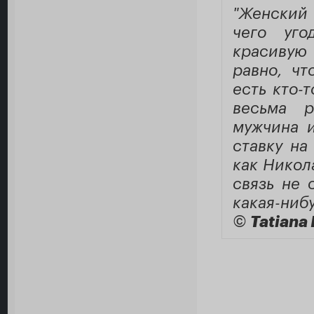
"Женский
чего уго
красивую 
равно, чт
есть кто-
весьма р
мужчина и
ставку на
как Никол
связь не 
какая-ниб
©
Tatiana 