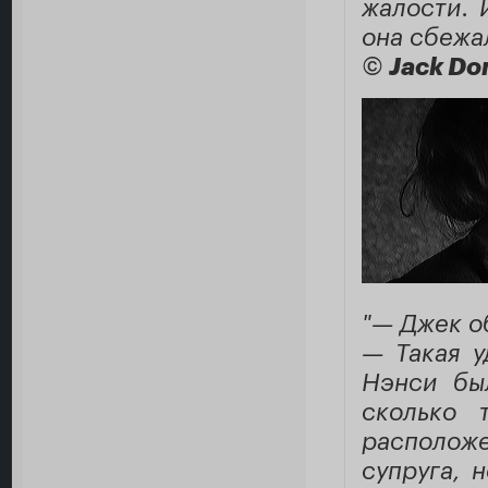
жалости. 
она сбежа
©
Jack Do
"— Джек о
— Такая у
Нэнси был
сколько 
расположе
супруга, 