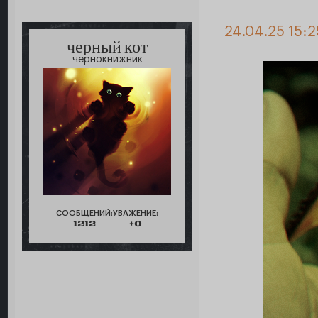
24.04.25 15:2
черный кот
чернокнижник
СООБЩЕНИЙ:
УВАЖЕНИЕ:
1212
+0