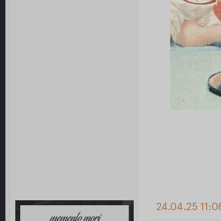
24.04.25 11:0
memento mori