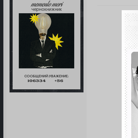
memento mori
чернокнижник
СООБЩЕНИЙ:
УВАЖЕНИЕ:
106334
+56