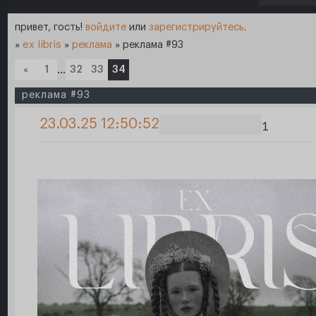
привет, гость!
войдите
или
зарегистрируйтесь
.
»
ex libris
»
реклама
»
реклама #93
«
1
…
32
33
34
реклама #93
23.03.25 12:50:52
1