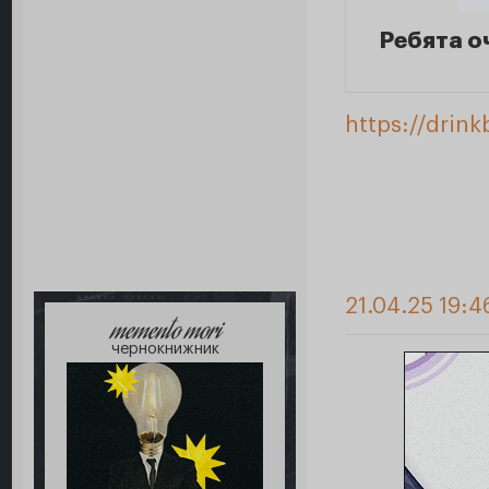
Ребята о
https://drin
21.04.25 19:4
memento mori
чернокнижник