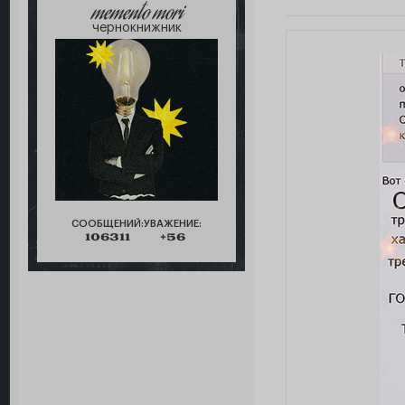
memento mori
чернокнижник
СООБЩЕНИЙ:
УВАЖЕНИЕ:
106311
+56