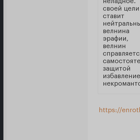
неладное
своей цели
ставит 
нейтрал
велнина
эрафии,
велни
справ
самостоят
защитой
избав
некромантс
https://enro