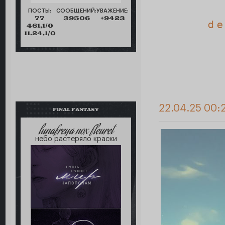
ПОСТЫ:
СООБЩЕНИЙ:
УВАЖЕНИЕ:
77
39506
+9423
d e
461,1/0
11.24,1/0
22.04.25 00:
FINAL FANTASY
lunafreya nox fleuret
небо растеряло краски