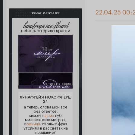
22.04.25 00:
FINAL FANTASY
lunafreya nox fleuret
небо растеряло краски
ЛУНАФРЕЙЯ НОКС ФЛЁРЕ,
24
а теперь слова мои все
без ответов,
между
наших
губ
миллион километров,
помнишь
сколько фраз
утопили в рассветах на
прощание?