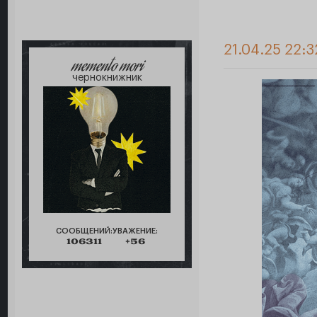
21.04.25 22:3
memento mori
чернокнижник
СООБЩЕНИЙ:
УВАЖЕНИЕ:
106311
+56