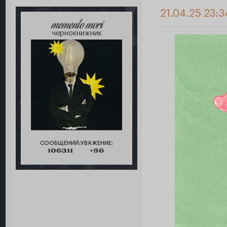
21.04.25 23:3
memento mori
чернокнижник
СООБЩЕНИЙ:
УВАЖЕНИЕ:
106311
+56