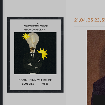
21.04.25 23:5
memento mori
чернокнижник
СООБЩЕНИЙ:
УВАЖЕНИЕ:
106311
+56