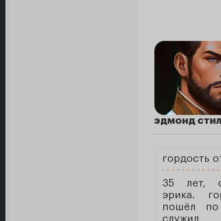
эдмонд сти
гордость о
35 лет, 
эрика. го
пошёл по
служил