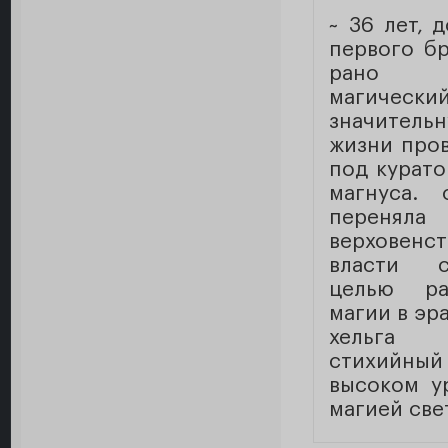
~ 36 лет, 
первого бр
рано 
магическ
значите
жизни пров
под курато
магнуса.
переня
верховенс
власти 
целью ра
магии в эр
хельга
стихийн
высоком у
магией све