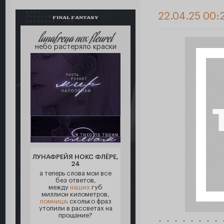
22.04.25 00:
FINAL FANTASY
lunafreya nox fleuret
небо растеряло краски
ЛУНАФРЕЙЯ НОКС ФЛЁРЕ,
24
а теперь слова мои все
без ответов,
между
наших
губ
миллион километров,
помнишь
сколько фраз
утопили в рассветах на
прощание?
• • • • • • • • 