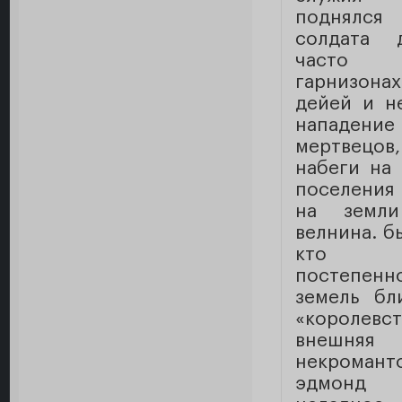
поднялся
солдата 
часто 
гарнизонах
дейей и н
нападе
мертвец
набеги на
поселения 
на земли
велнина. бы
кто н
постепен
земель бл
«королевс
внешняя
некроманто
эдмонд 