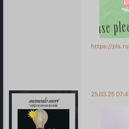
https://pls.
25.03.25 07:4
memento mori
чернокнижник