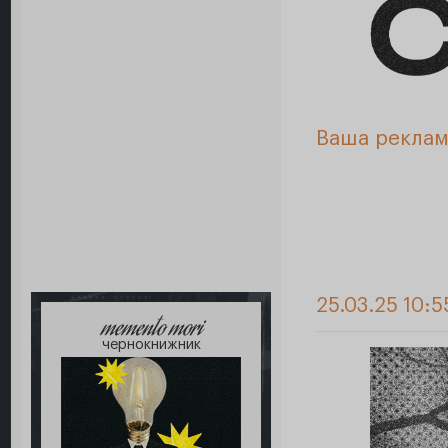
Ваша реклам
25.03.25 10:5
memento mori
чернокнижник