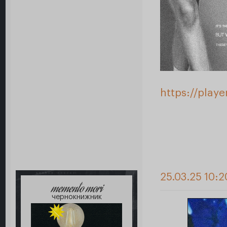
https://play
25.03.25 10:2
memento mori
чернокнижник