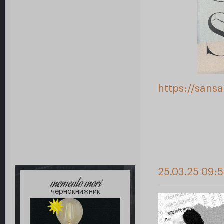
https://sans
25.03.25 09:
memento mori
чернокнижник