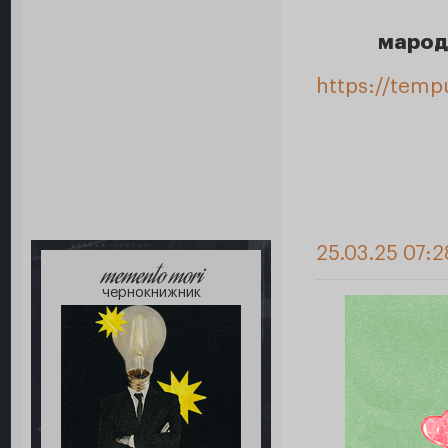
марод
https://temp
25.03.25 07:
memento mori
чернокнижник