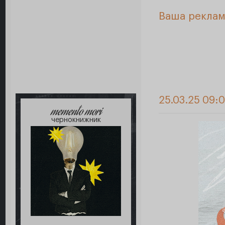
Ваша реклам
25.03.25 09:
memento mori
чернокнижник