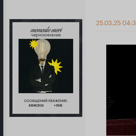
25.03.25 04:
memento mori
чернокнижник
СООБЩЕНИЙ:
УВАЖЕНИЕ:
106311
+56