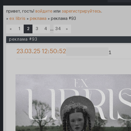
привет, гость!
войдите
или
зарегистрируйтесь
.
»
ex libris
»
реклама
»
реклама #93
«
1
2
3
4
…
34
»
реклама #93
23.03.25 12:50:52
1