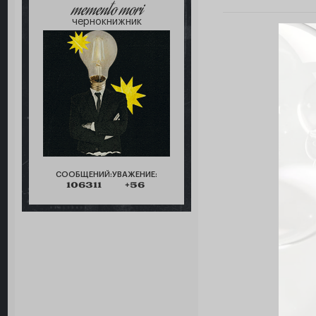
memento mori
чернокнижник
СООБЩЕНИЙ:
УВАЖЕНИЕ:
106311
+56