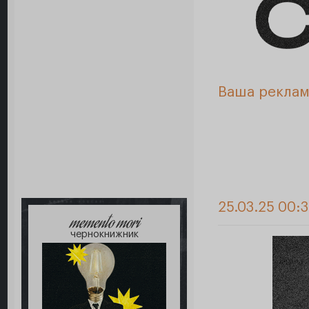
Ваша реклам
25.03.25 00:
memento mori
чернокнижник