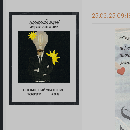
25.03.25 09:1
memento mori
чернокнижник
СООБЩЕНИЙ:
УВАЖЕНИЕ:
106311
+56