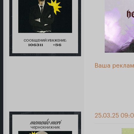
СООБЩЕНИЙ:
УВАЖЕНИЕ:
106311
+56
Ваша реклам
25.03.25 09:0
memento mori
чернокнижник