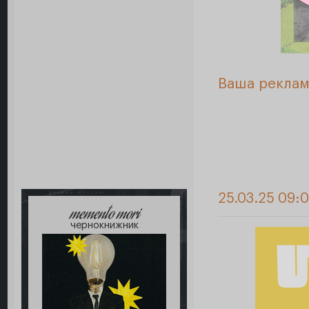
Ваша реклам
25.03.25 09:
memento mori
чернокнижник