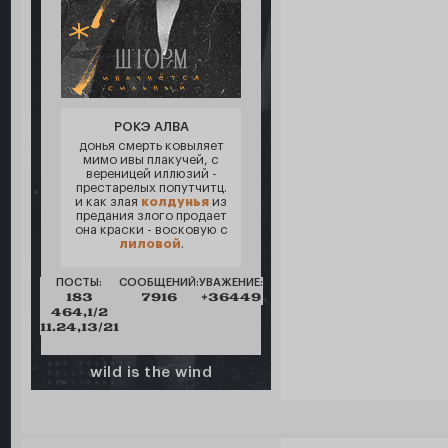
РОКЭ АЛВА
донья смерть ковыляет
мимо ивы плакучей, с
вереницей иллюзий -
престарелых попутчитц.
и как злая
колдунья
из
предания злого продает
она краски - восковую с
лиловой
.
ПОСТЫ:
СООБЩЕНИЙ:
УВАЖЕНИЕ:
183
7916
+36449
464,1/2
11.24,13/21
wild is the wind