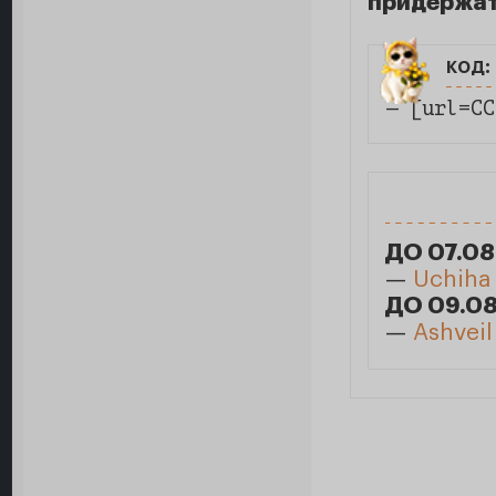
придержат
код:
— [url=СС
ДО 07.08
—
Uchiha
ДО 09.08
—
Ashveil