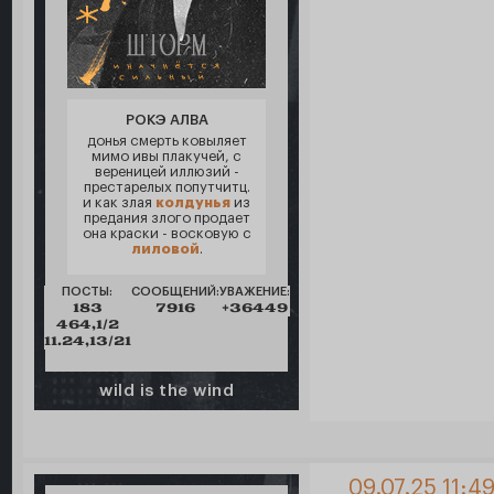
РОКЭ АЛВА
донья смерть ковыляет
мимо ивы плакучей, с
вереницей иллюзий -
престарелых попутчитц.
и как злая
колдунья
из
предания злого продает
она краски - восковую с
лиловой
.
ПОСТЫ:
СООБЩЕНИЙ:
УВАЖЕНИЕ:
183
7916
+36449
464,1/2
11.24,13/21
wild is the wind
09.07.25 11:4