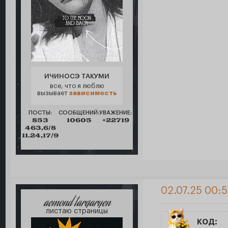
ИЧИНОСЭ ТАКУМИ
все, что я люблю
вызывает
зависимость
ПОСТЫ:
СООБЩЕНИЙ:
УВАЖЕНИЕ:
853
10605
+22719
463,6/8
11.24,17/9
02.07.25 00:5
aemond targaryen
листаю страницы
код: