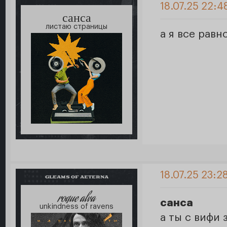
18.07.25 22:4
санса
листаю страницы
а я все равно 
18.07.25 23:2
GLEAMS OF AETERNA
roque alva
санса
unkindness of ravens
а ты с вифи