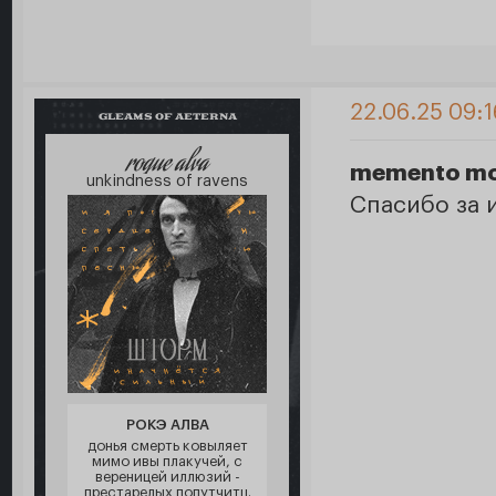
22.06.25 09:1
GLEAMS OF AETERNA
roque alva
memento mo
unkindness of ravens
Спасибо за
РОКЭ АЛВА
донья смерть ковыляет
мимо ивы плакучей, с
вереницей иллюзий -
престарелых попутчитц.