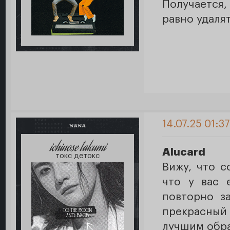
Получается,
равно удалят
14.07.25 01:37
NANA
ichinose takumi
Alucard
токс детокс
Вижу, что с
что у вас 
повторно з
прекрасный
лучшим об