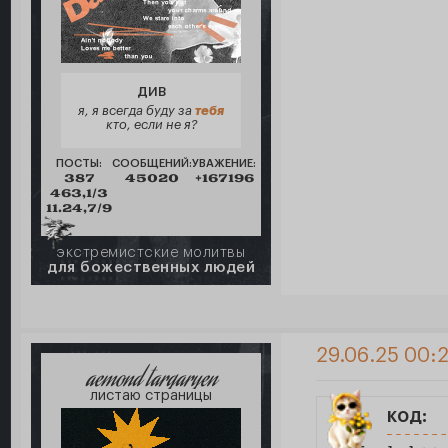
ДИВ
я, я всегда буду за
тебя
кто, если не я?
ПОСТЫ:
СООБЩЕНИЙ:
УВАЖЕНИЕ:
387
45020
+167196
463,1/3
11.24,7/9
экстремистские молитвы
для божественных людей
29.06.25 00:
aemond targaryen
листаю страницы
код: