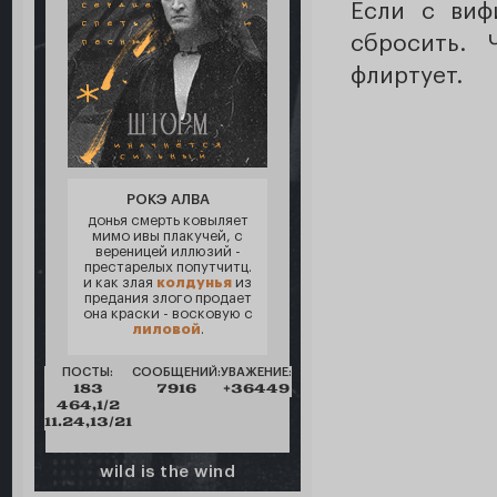
Если с виф
сбросить. 
флиртует.
РОКЭ АЛВА
донья смерть ковыляет
мимо ивы плакучей, с
вереницей иллюзий -
престарелых попутчитц.
и как злая
колдунья
из
предания злого продает
она краски - восковую с
лиловой
.
ПОСТЫ:
СООБЩЕНИЙ:
УВАЖЕНИЕ:
183
7916
+36449
464,1/2
11.24,13/21
wild is the wind