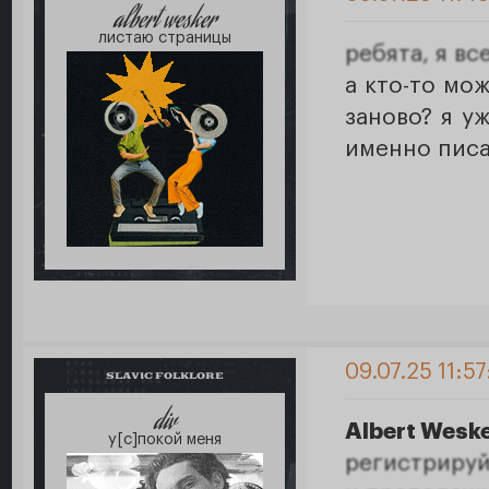
albert wesker
листаю страницы
ребята, я вс
а кто-то мо
заново? я у
именно писа
09.07.25 11:57
SLAVIC FOLKLORE
div
Albert Wesk
у[с]покой меня
регистрируй