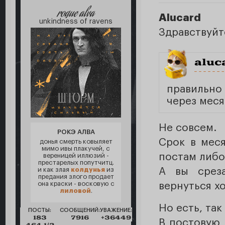
roque alva
Alucard
unkindness of ravens
Здравствуйт
aluc
правильно
через меся
Не совсем.
РОКЭ АЛВА
Срок в меся
донья смерть ковыляет
мимо ивы плакучей, с
постам либо
вереницей иллюзий -
престарелых попутчитц.
и как злая
колдунья
из
А вы срез
предания злого продает
она краски - восковую с
вернуться хо
лиловой
.
Но есть, так
ПОСТЫ:
СООБЩЕНИЙ:
УВАЖЕНИЕ:
183
7916
+36449
В постовую 