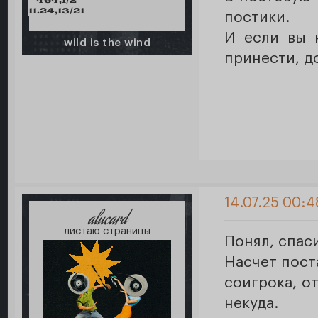
464,1/2
11.24,13/21
постики.
И если вы 
wild is the wind
принести, д
14.07.25 00:4
alucard
листаю страницы
Понял, спас
Насчет поста
соигрока, о
некуда.