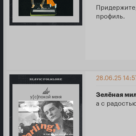
Придержите
профиль.
28.06.25 14:5
SLAVIC FOLKLORE
div
Зелёная ми
у[с]покой меня
а с радость