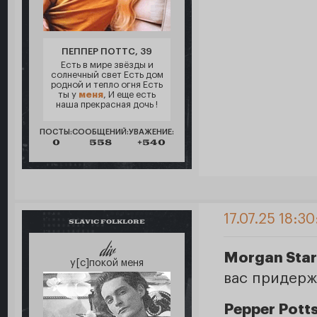
ПЕППЕР ПОТТС, 39
Есть в мире звёзды и
солнечный свет Есть дом
родной и тепло огня Есть
ты у
меня
, И еще есть
наша прекрасная дочь !
ПОСТЫ:
СООБЩЕНИЙ:
УВАЖЕНИЕ:
0
558
+540
17.07.25 18:3
SLAVIC FOLKLORE
div
Morgan Star
у[с]покой меня
вас придерж
Pepper Pott