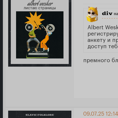
albert wesker
листаю страницы
div
на
Albert Wes
регистрир
анкету и 
доступ теб
премного бл
09.07.25 12:1
SLAVIC FOLKLORE