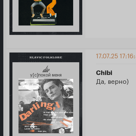
17.07.25 17:16
SLAVIC FOLKLORE
div
Chibi
у[с]покой меня
Да, верно)