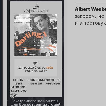
div
Albert Wesk
у[с]покой меня
закроем, но
и в постов
ДИВ
я, я всегда буду за
тебя
кто, если не я?
ПОСТЫ:
СООБЩЕНИЙ:
УВАЖЕНИЕ:
387
45020
+167196
463,1/3
11.24,7/9
экстремистские молитвы
для божественных людей