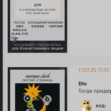
ДИВ
я, я всегда буду за
тебя
кто, если не я?
ПОСТЫ:
СООБЩЕНИЙ:
УВАЖЕНИЕ:
387
45020
+167196
463,1/3
11.24,7/9
экстремистские молитвы
для божественных людей
17.07.25 17:31:
morgan stark
листаю страницы
Div
Тогда приде
код: