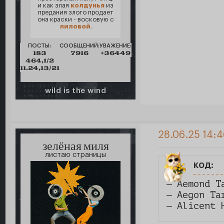
и как злая
колдунья
из
предания злого продает
она краски - восковую с
лиловой
.
ПОСТЫ:
СООБЩЕНИЙ:
УВАЖЕНИЕ:
183
7916
+36449
464,1/2
11.24,13/21
wild is the wind
28.06.25 14:
зелёная миля
листаю страницы
код:
— Aemond T
— Aegon Ta