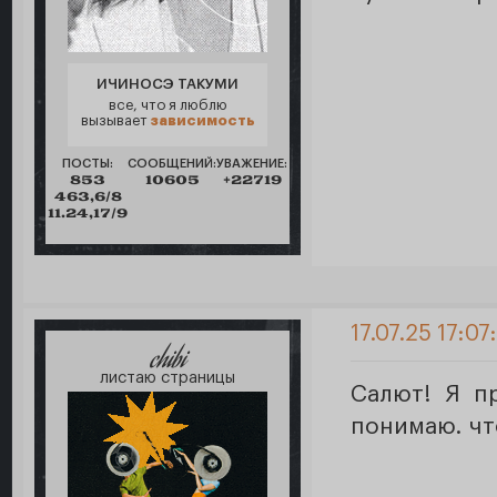
ИЧИНОСЭ ТАКУМИ
все, что я люблю
вызывает
зависимость
ПОСТЫ:
СООБЩЕНИЙ:
УВАЖЕНИЕ:
853
10605
+22719
463,6/8
11.24,17/9
17.07.25 17:07
chibi
листаю страницы
Салют! Я п
понимаю. чт