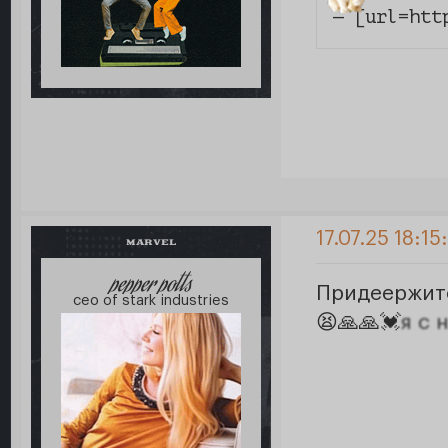
— [url=htt
17.07.25 18:15
MARVEL
pepper potts
Придеержит
ceo of stark industries
😫🙏🙏💓
я с 