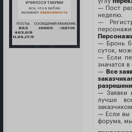
углу
перек
ИЧИНОСЭ ТАКУМИ
— Пост раз
все, что я люблю
вызывает
зависимость
неделю.
— Регист
ПОСТЫ:
СООБЩЕНИЙ:
УВАЖЕНИЕ:
853
10605
+22719
персона
463,6/8
Персонажи
11.24,17/9
— Бронь б
суток, мож
— Eсли пе
значатся в
—
Все зая
заказчика
разрешение
— Заявки
лучше вс
заказчиком
— Если вы 
форума, мы