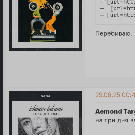
— [url=htt
—  [url=ht
— [url=htt
Перебиваю.
29.06.25 00:
NANA
ichinose takumi
Aemond Tar
токс детокс
на три дня