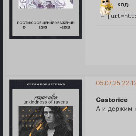
код:
— [url=htt
ПОСТЫ:
СООБЩЕНИЙ:
УВАЖЕНИЕ:
0
135
+153
05.07.25 22:1
GLEAMS OF AETERNA
roque alva
Castorice
unkindness of ravens
А и держим 