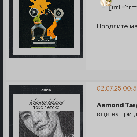
— [url=htt
Продлите ма
02.07.25 00:
NANA
ichinose takumi
Aemond Tar
токс детокс
еще на три 