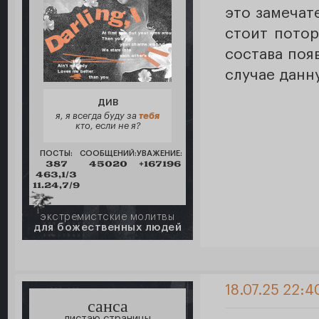
это замечат
стоит потор
состава поя
случае данн
ДИВ
я, я всегда буду за
тебя
кто, если не я?
ПОСТЫ:
СООБЩЕНИЙ:
УВАЖЕНИЕ:
387
45020
+167196
463,1/3
11.24,7/9
экстремистские молитвы
для божественных людей
18.07.25 22:4
санса
листаю страницы