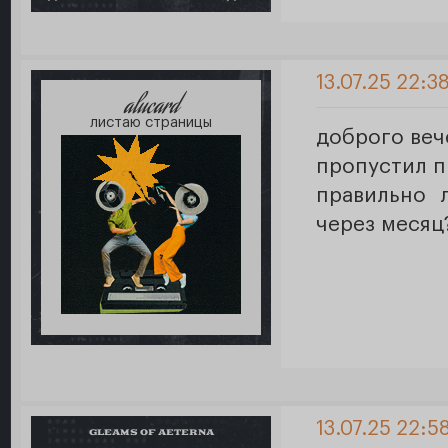
13.07.25 22:3
alucard
листаю страницы
доброго веч
пропустил п
правильно 
через месяц
13.07.25 22:5
GLEAMS OF AETERNA