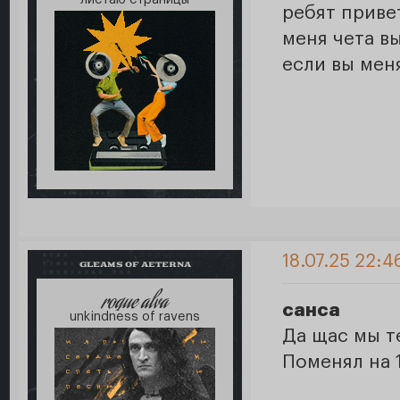
ребят приве
меня чета в
если вы меня
18.07.25 22:4
GLEAMS OF AETERNA
roque alva
санса
unkindness of ravens
Да щас мы т
Поменял на 1