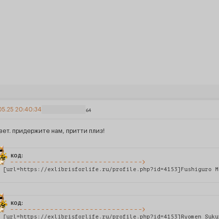
05.25 20:40:34
64
вет. придержите нам, притти плиз!
код:
 [url=https://exlibrisforlife.ru/profile.php?id=4153]Fushiguro M
код:
 [url=https://exlibrisforlife.ru/profile.php?id=4153]Ryomen Suku