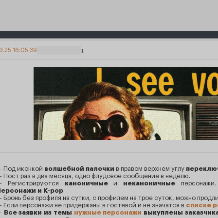
3.25 16:05:39
1
 Под иконкой
волшебной палочки
в правом верхнем углу
переклю
 Пост раз в два месяца, одно флудовое сообщение в неделю.
— Регистрируются
каноничные
и
неканоничные
персонажи
Персонажи и K-pop
.
 Бронь без профиля на сутки, с профилем на трое суток, можно продли
 Eсли персонажи не придержаны в гостевой и не значатся в
списке 
—
Все заявки из темы
нужные персонажи
выкуплены заказчика