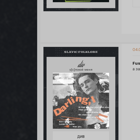
04.
SLAVIC FOLKLORE
div
Fu
а з
у[с]покой меня
ДИВ