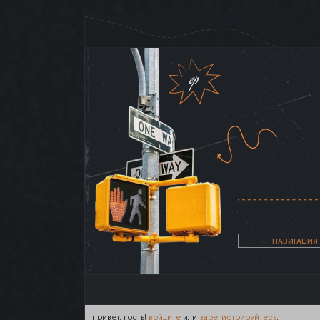
НАВИГАЦИЯ
привет, гость!
войдите
или
зарегистрируйтесь
.