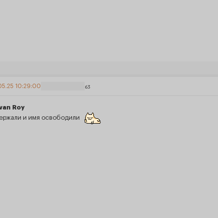
05.25 10:29:00
63
wan Roy
ержали и имя освободили