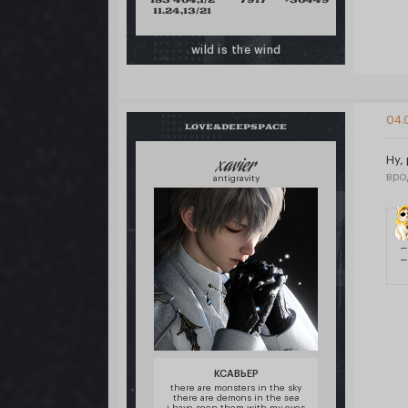
183 464,1/2
7917
+36449
11.24,13/21
wild is the wind
04.
LOVE&DEEPSPACE
xavier
Ну,
вро
antigravity
—
—
КСАВЬЕР
there are monsters in the sky
there are demons in the
sea