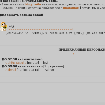
х разрешение, чтобы занять роль.
 Заявки из темы
Ищу тебя
не выкупаются, однако лучше все равно п
 Если вы не нашли ответ на свой вопрос в
правилах
форума, мы с удо
ридержать роль за собой
код:
— [url=ССЫЛКА НА ПРОФИЛЬ]имя персонажа англ.[/url] [фандом анг
ПРИДЕРЖАННЫЕ ПЕРСОНА
ДО 07.08 включительно
—
Uchiha Sasuke
[naruto] — levi
ДО 09.08 включительно
[2 продление]
—
Ashveil
[honkai: star rail] — Ashveil