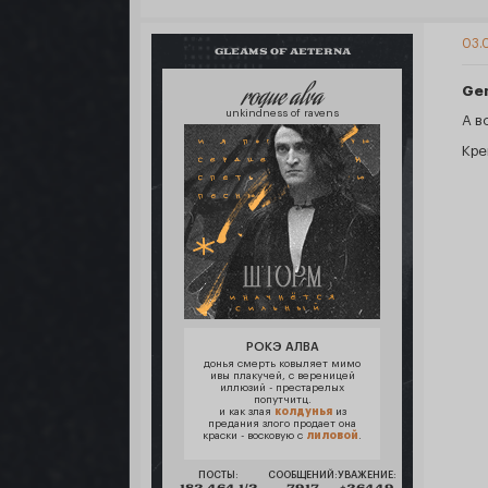
03.0
GLEAMS OF AETERNA
roque alva
Ge
unkindness of ravens
А в
Кре
РОКЭ АЛВА
донья смерть ковыляет мимо
ивы плакучей, с вереницей
иллюзий - престарелых
попутчитц.
и как злая
колдунья
из
предания злого продает она
краски - восковую с
лиловой
.
ПОСТЫ:
СООБЩЕНИЙ:
УВАЖЕНИЕ: