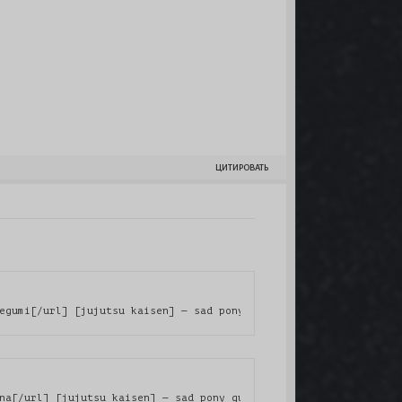
ЦИТИРОВАТЬ
egumi[/url] [jujutsu kaisen] — sad pony guerrilla boy
na[/url] [jujutsu kaisen] — sad pony guerrilla boy