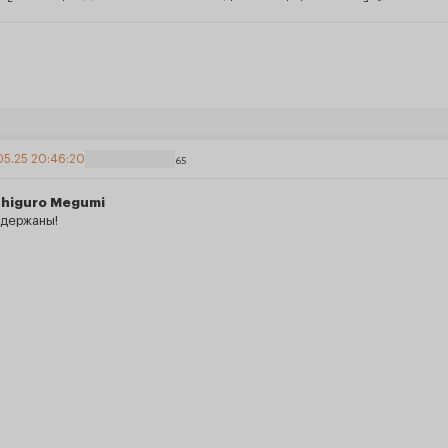
05.25 20:46:20
65
shiguro Megumi
адержаны!