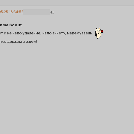
5.25 16:34:52
61
mma Scout
от и не надо удаление, надо анкету, мадемуазель.
пко держим и ждём!