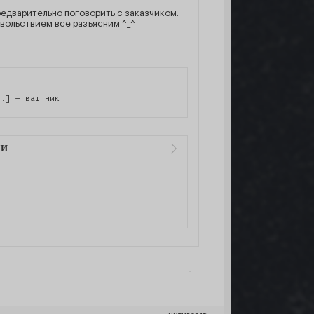
редварительно поговорить с заказчиком.
вольствием все разъясним ^_^
л.] — ваш ник
ЖИ
1