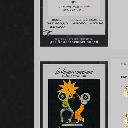
ДИВ
я, я всегда буду за
тебя
кто, если не я?
ПОСТЫ:
СООБЩЕНИЙ:
УВАЖЕНИЕ:
387 463,1/3
45020
+167196
11.24,7/9
экстремистские молитвы
для божественных людей
04.
fushiguro megumi
листаю страницы
при
—
—