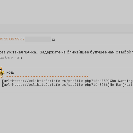
05.25 09:59:32
62
 раз уж такая пьянка... Задержите на ближайшее будущее нам с Рыбой
де бы и нет
:
код:
 [url=https://exlibrisforlife.ru/profile.php?id=4089]Chu Wanning
 [url=https://exlibrisforlife.ru/profile.php?id=3766]Mo Ran[/url