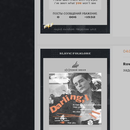
i have seen them with my eyes
i've seen what
you
won't see
ПОСТЫ:
СООБЩЕНИЙ:
УВАЖЕНИЕ:
0
606
+1532
rapid random response unit
04.
SLAVIC FOLKLORE
div
Ro
зад
у[с]покой меня