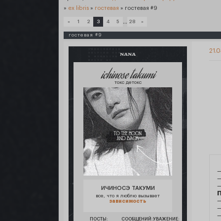
»
ex libris
»
гостевая
»
гостевая #9
…
«
1
2
3
4
5
28
»
гостевая #9
21.0
NANA
ichinose takumi
токс детокс
—
—
ИЧИНОСЭ ТАКУМИ
все, что я люблю вызывает
—
зависимость
—
ПОСТЫ:
СООБЩЕНИЙ:
УВАЖЕНИЕ: