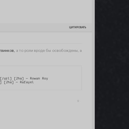
ЦИТИРОВАТЬ
 твинков,
а то роли вроде бы освобождены, а
[/url] [2ha] — Rowan Roy

] [2ha] — Rafayel
0