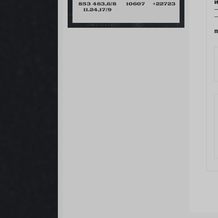
и
853 463,6/8
10607
+22723
—
11.24,17/9
—
п