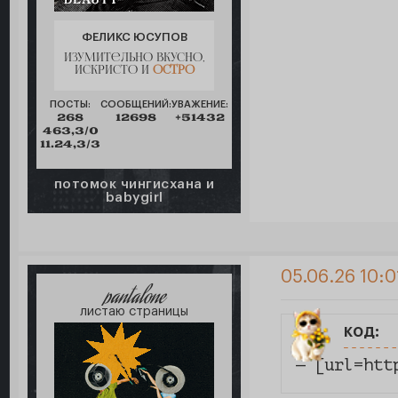
ФЕЛИКС ЮСУПОВ
изумительно вкусно,
искристо и
остро
ПОСТЫ:
СООБЩЕНИЙ:
УВАЖЕНИЕ:
268
12698
+51432
463,3/0
11.24,3/3
потомок чингисхана и
babygirl
05.06.26 10:0
pantalone
листаю страницы
код:
— [url=htt