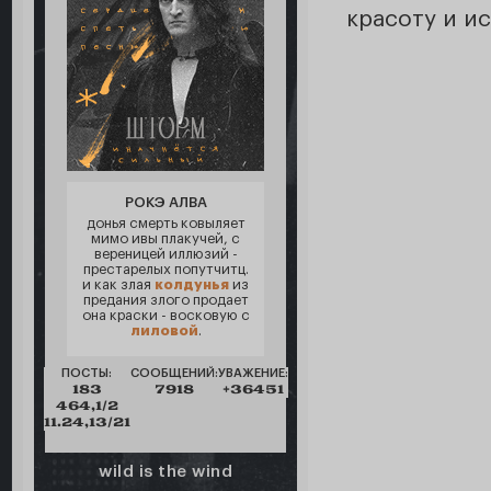
красоту и и
РОКЭ АЛВА
донья смерть ковыляет
мимо ивы плакучей, с
вереницей иллюзий -
престарелых попутчитц.
и как злая
колдунья
из
предания злого продает
она краски - восковую с
лиловой
.
ПОСТЫ:
СООБЩЕНИЙ:
УВАЖЕНИЕ:
183
7918
+36451
464,1/2
11.24,13/21
wild is the wind