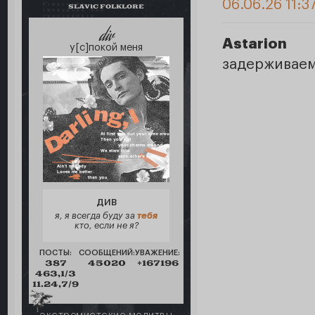
06.06.26 11:3
SLAVIC FOLKLORE
div
Astarion
у[с]покой меня
задерживаем
ДИВ
я, я всегда буду за
тебя
кто, если не я?
ПОСТЫ:
СООБЩЕНИЙ:
УВАЖЕНИЕ:
387
45020
+167196
463,1/3
11.24,7/9