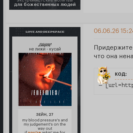
экстремистские молитвы
для божественных людей
06.06.26 15:2
LOVE AND DEEPSPACE
zayne
Придержите 
не лижи - кусай
что она нен
код:
— [url=htt
ЗЕЙН, 27
my blood pressure's and
my judgement's on the
way out
if
you're
askin' me for