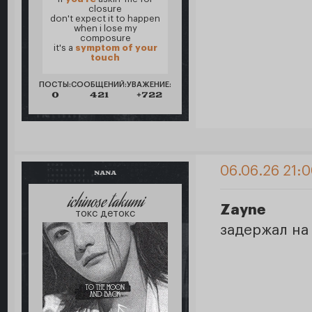
closure
don't expect it to happen
when i lose my
composure
it's a
symptom of your
touch
ПОСТЫ:
СООБЩЕНИЙ:
УВАЖЕНИЕ:
0
421
+722
06.06.26 21:
NANA
ichinose takumi
Zayne
токс детокс
задержал на