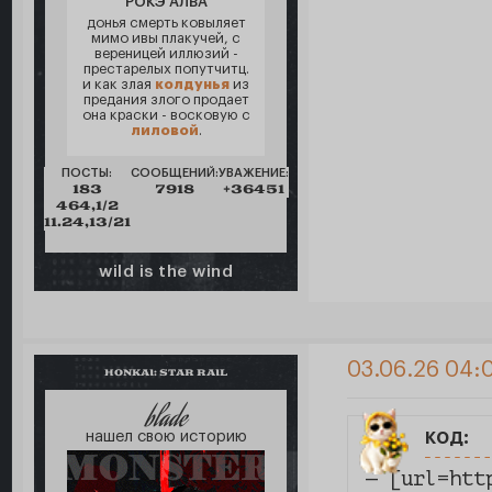
РОКЭ АЛВА
донья смерть ковыляет
мимо ивы плакучей, с
вереницей иллюзий -
престарелых попутчитц.
и как злая
колдунья
из
предания злого продает
она краски - восковую с
лиловой
.
ПОСТЫ:
СООБЩЕНИЙ:
УВАЖЕНИЕ:
183
7918
+36451
464,1/2
11.24,13/21
wild is the wind
03.06.26 04:
HONKAI: STAR RAIL
blade
код:
нашел свою историю
— [url=htt