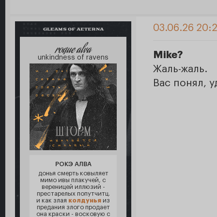
03.06.26 20:
GLEAMS OF AETERNA
roque alva
Mike?
unkindness of ravens
Жаль-жаль.
Вас понял, 
РОКЭ АЛВА
донья смерть ковыляет
мимо ивы плакучей, с
вереницей иллюзий -
престарелых попутчитц.
и как злая
колдунья
из
предания злого продает
она краски - восковую с