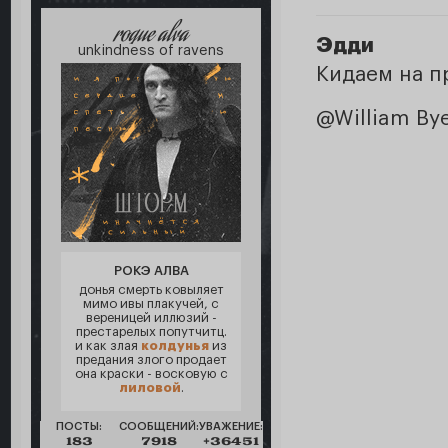
roque alva
Эдди
unkindness of ravens
Кидаем на 
@William By
РОКЭ АЛВА
донья смерть ковыляет
мимо ивы плакучей, с
вереницей иллюзий -
престарелых попутчитц.
и как злая
колдунья
из
предания злого продает
она краски - восковую с
лиловой
.
ПОСТЫ:
СООБЩЕНИЙ:
УВАЖЕНИЕ:
183
7918
+36451