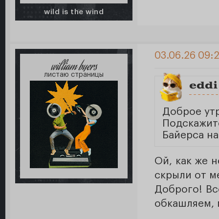
wild is the wind
03.06.26 09:
william byers
листаю страницы
eddi
Доброе ут
Подскажит
Байерса н
Ой, как же 
скрыли от м
Доброго! Вс
обкашляем, 