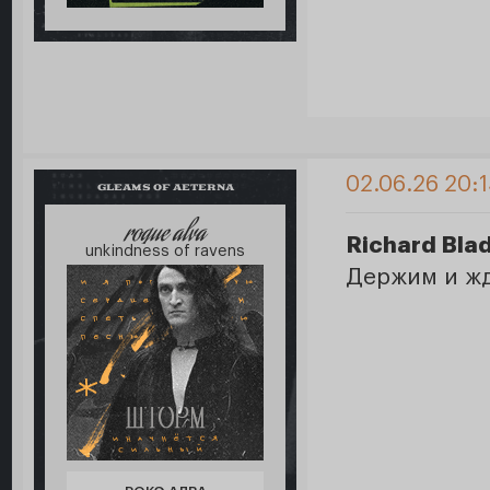
02.06.26 20:
GLEAMS OF AETERNA
roque alva
Richard Bla
unkindness of ravens
Держим и ж