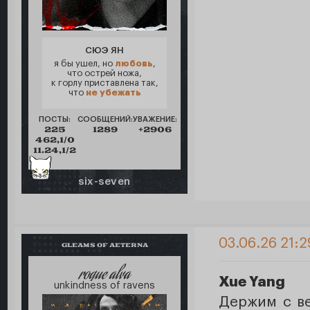
СЮЭ ЯН
я бы ушел, но
любовь
,
что острей ножа,
к горлу приставлена так,
что
не убежать
ПОСТЫ:
СООБЩЕНИЙ:
УВАЖЕНИЕ:
225
1289
+2906
462,1/0
11.24,1/2
six-seven
03.06.26 21:2
GLEAMS OF AETERNA
roque alva
Xue Yang
unkindness of ravens
Держим с ве