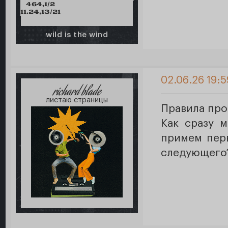
464,1/2
11.24,13/21
wild is the wind
02.06.26 19:5
richard blade
листаю страницы
Правила про
Как сразу м
примем пер
следующего