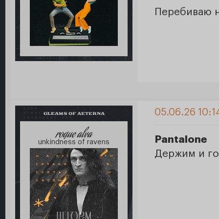
Перебиваю н
05.06.26 10:1
GLEAMS OF AETERNA
roque alva
Pantalone
unkindness of ravens
Держим и г