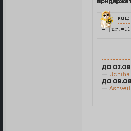
придержат
код:
— [url=СС
ДО 07.08
—
Uchiha
ДО 09.08
—
Ashveil