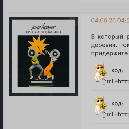
04.06.26 04:
jane hopper
листаю страницы
В который 
деревня, по
придержите
код:
— [url=htt
код:
— [url=htt