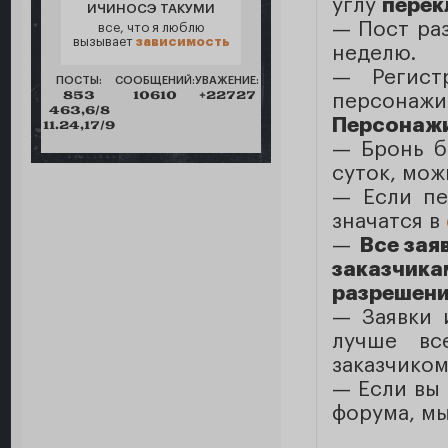
углу
перек
ИЧИНОСЭ ТАКУМИ
— Пост раз
все, что я люблю
вызывает
зависимость
неделю.
— Регист
ПОСТЫ:
СООБЩЕНИЙ:
УВАЖЕНИЕ:
853
10610
+22727
персона
463,6/8
Персонажи
11.24,17/9
— Бронь б
суток, мож
— Eсли пе
значатся в
—
Все зая
заказчика
разрешение
— Заявки
лучше вс
заказчиком
— Если вы 
форума, мы