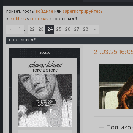
привет, гость!
войдите
или
зарегистрируйтесь
.
»
ex libris
»
гостевая
»
гостевая #9
«
1
…
22
23
24
25
26
27
28
»
гостевая #9
21.03.25 16:0
NANA
ichinose takumi
токс детокс
— Под ико