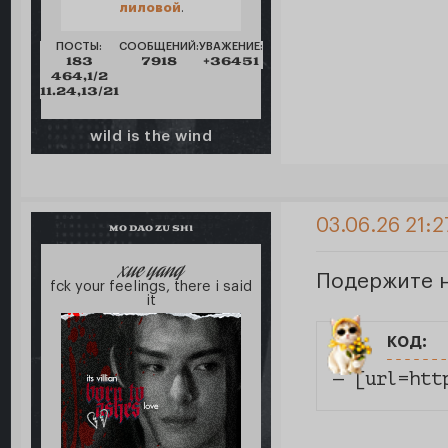
лиловой
.
ПОСТЫ:
СООБЩЕНИЙ:
УВАЖЕНИЕ:
183
7918
+36451
464,1/2
11.24,13/21
wild is the wind
03.06.26 21:2
MO DAO ZU SHI
xue yang
Подержите н
fck your feelings, there i said
it
код:
— [url=htt