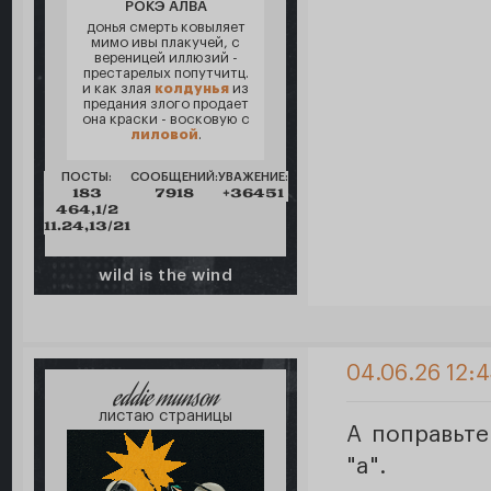
РОКЭ АЛВА
донья смерть ковыляет
мимо ивы плакучей, с
вереницей иллюзий -
престарелых попутчитц.
и как злая
колдунья
из
предания злого продает
она краски - восковую с
лиловой
.
ПОСТЫ:
СООБЩЕНИЙ:
УВАЖЕНИЕ:
183
7918
+36451
464,1/2
11.24,13/21
wild is the wind
04.06.26 12:4
eddie munson
листаю страницы
А поправьте
"a".