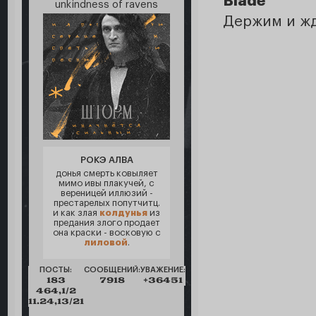
Blade
unkindness of ravens
Держим и ж
РОКЭ АЛВА
донья смерть ковыляет
мимо ивы плакучей, с
вереницей иллюзий -
престарелых попутчитц.
и как злая
колдунья
из
предания злого продает
она краски - восковую с
лиловой
.
ПОСТЫ:
СООБЩЕНИЙ:
УВАЖЕНИЕ:
183
7918
+36451
464,1/2
11.24,13/21