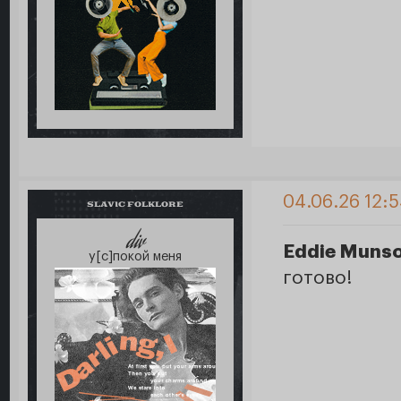
04.06.26 12:
SLAVIC FOLKLORE
div
Eddie Muns
у[с]покой меня
готово!