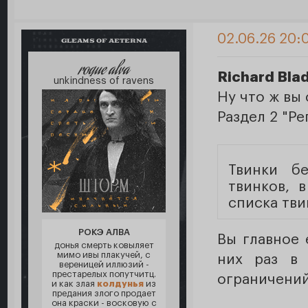
02.06.26 20:
GLEAMS OF AETERNA
roque alva
Richard Bla
unkindness of ravens
Ну что ж вы
Раздел 2 "Ре
Твинки б
твинков, 
списка тви
РОКЭ АЛВА
Вы главное 
донья смерть ковыляет
мимо ивы плакучей, с
них раз в
вереницей иллюзий -
престарелых попутчитц.
ограничени
и как злая
колдунья
из
предания злого продает
она краски - восковую с