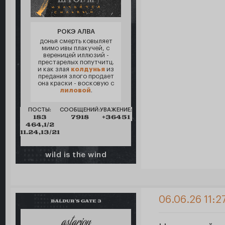
РОКЭ АЛВА
донья смерть ковыляет
мимо ивы плакучей, с
вереницей иллюзий -
престарелых попутчитц.
и как злая
колдунья
из
предания злого продает
она краски - восковую с
лиловой
.
ПОСТЫ:
СООБЩЕНИЙ:
УВАЖЕНИЕ:
183
7918
+36451
464,1/2
11.24,13/21
wild is the wind
06.06.26 11:2
BALDUR'S GATE 3
astarion