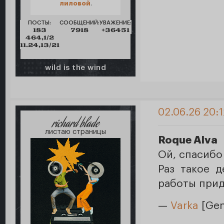
лиловой
.
ПОСТЫ:
СООБЩЕНИЙ:
УВАЖЕНИЕ:
183
7918
+36451
464,1/2
11.24,13/21
wild is the wind
02.06.26 20:
richard blade
листаю страницы
Roque Alva
Ой, спасибо
Раз такое д
работы прид
—
Varka
[Gen