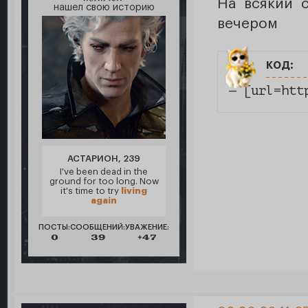
На всякий с
нашел свою историю
вечером
код:
— [url=htt
АСТАРИОН, 239
I've been dead in the
ground for too long. Now
it's time to try
living
again
ПОСТЫ:
СООБЩЕНИЙ:
УВАЖЕНИЕ:
0
39
+47