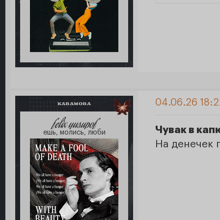
04.06.26 18:
KARAMORA
felix yusupof
Чувак в ка
ешь, молись, люби
На денечек 