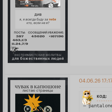
ДИВ
я, я всегда буду за
тебя
кто, если не я?
ПОСТЫ:
СООБЩЕНИЙ:
УВАЖЕНИЕ:
387
45020
+167196
463,1/3
11.24,7/9
экстремистские молитвы
для божественных людей
04.06.26 17:1
чувак в капюшоне
листаю страницы
код:
— pantalon