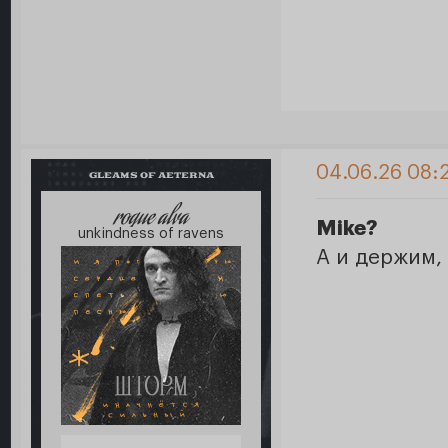
04.06.26 08:
GLEAMS OF AETERNA
roque alva
Mike?
unkindness of ravens
А и держим,