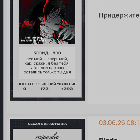
Придержите,
БЛЭЙД, ~800
век мой — зверь мой,
как, скажи, я без тебя,
у бездны на краю
остались только ты да я
ПОСТЫ:
СООБЩЕНИЙ:
УВАЖЕНИЕ:
0
172
+292
03.06.26 08:1
GLEAMS OF AETERNA
roque alva