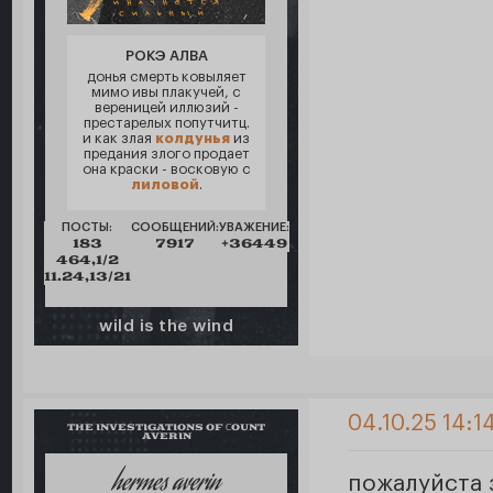
РОКЭ АЛВА
донья смерть ковыляет
мимо ивы плакучей, с
вереницей иллюзий -
престарелых попутчитц.
и как злая
колдунья
из
предания злого продает
она краски - восковую с
лиловой
.
ПОСТЫ:
СООБЩЕНИЙ:
УВАЖЕНИЕ:
183
7917
+36449
464,1/2
11.24,13/21
wild is the wind
04.10.25 14:1
THE INVESTIGATIONS OF СOUNT
AVERIN
hermes averin
пожалуйста 