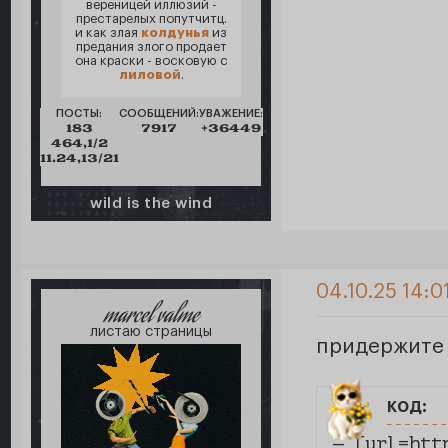
вереницей иллюзий -
престарелых попутчитц.
и как злая
колдунья
из
предания злого продает
она краски - восковую с
лиловой
.
ПОСТЫ:
СООБЩЕНИЙ:
УВАЖЕНИЕ:
183
7917
+36449
464,1/2
11.24,13/21
wild is the wind
04.10.25 14:0
marcel valme
листаю страницы
придержите 
код:
— [url=htt