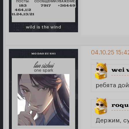
ПОСТЫ:
СООБЩЕНИЙ:
УВАЖЕНИЕ:
183
7917
+36449
464,1/2
11.24,13/21
wild is the wind
04.10.25 15:4
MO DAO ZU SHI
lan sizhui
wei 
one spark
ребята дой
roqu
Держим, су