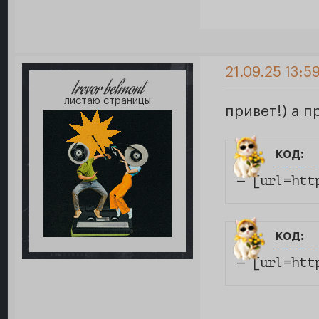
21.09.25 13:5
trevor belmont
листаю страницы
привет!) а 
код:
— [url=htt
код:
— [url=htt