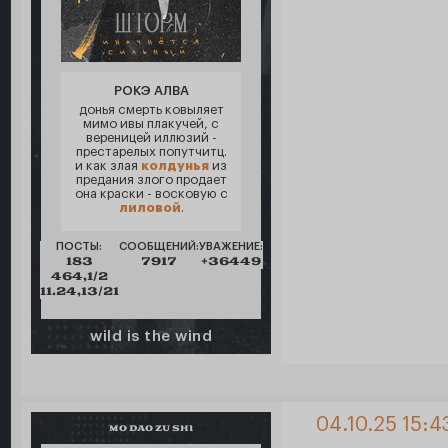
РОКЭ АЛВА
донья смерть ковыляет
мимо ивы плакучей, с
вереницей иллюзий -
престарелых попутчитц.
и как злая
колдунья
из
предания злого продает
она краски - восковую с
лиловой
.
ПОСТЫ:
СООБЩЕНИЙ:
УВАЖЕНИЕ:
183
7917
+36449
464,1/2
11.24,13/21
wild is the wind
04.10.25 15:4
MO DAO ZU SHI