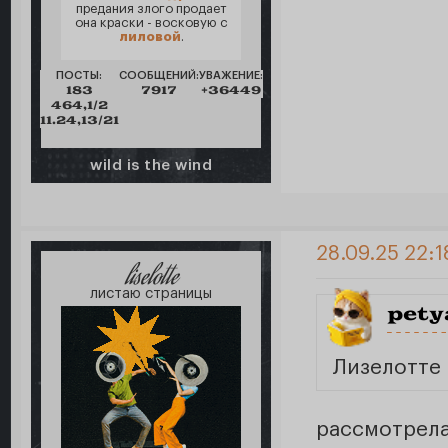
предания злого продает
она краски - восковую с
лиловой
.
ПОСТЫ:
СООБЩЕНИЙ:
УВАЖЕНИЕ:
183
7917
+36449
464,1/2
11.24,13/21
wild is the wind
28.09.25 22:1
liselotte
листаю страницы
pety
Лизелотте
рассмотрела