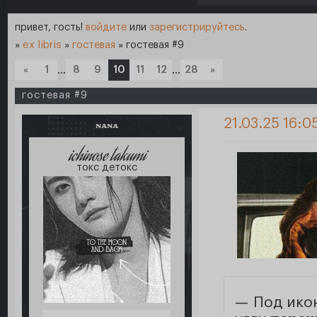
привет, гость!
войдите
или
зарегистрируйтесь
.
»
ex libris
»
гостевая
»
гостевая #9
«
1
…
8
9
10
11
12
…
28
»
гостевая #9
21.03.25 16:0
NANA
ichinose takumi
токс детокс
— Под ико