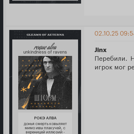
02.10.25 09:5
GLEAMS OF AETERNA
roque alva
Jinx
unkindness of ravens
Перебили. Н
игрок мог р
РОКЭ АЛВА
донья смерть ковыляет
мимо ивы плакучей, с
вереницей иллюзий -