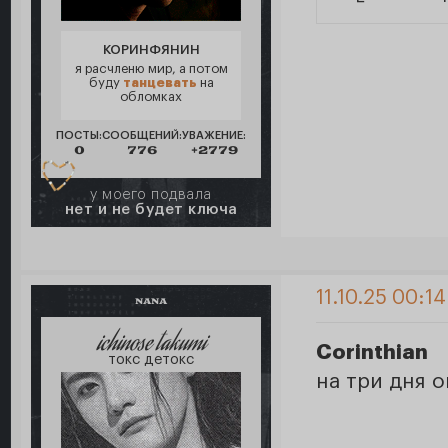
КОРИНФЯНИН
я расчленю мир, а потом
буду
танцевать
на
обломках
ПОСТЫ:
СООБЩЕНИЙ:
УВАЖЕНИЕ:
0
776
+2779
у моего подвала
нет и не будет ключа
11.10.25 00:14
NANA
ichinose takumi
Corinthian
токс детокс
на три дня 