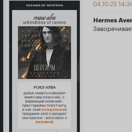
04.10.25 14:3
GLEAMS OF AETERNA
roque alva
Hermes Aver
unkindness of ravens
Заворачивае
РОКЭ АЛВА
донья смерть ковыляет
мимо ивы плакучей, с
вереницей иллюзий -
престарелых попутчитц.
и как злая
колдунья
из
предания злого продает
она краски - восковую с
лиловой
.