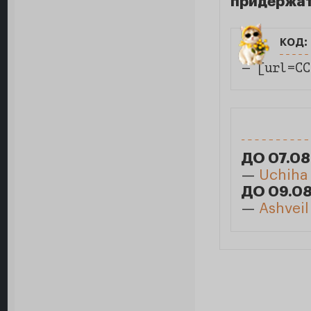
придержат
код:
— [url=СС
ДО 07.08
—
Uchiha
ДО 09.08
—
Ashveil