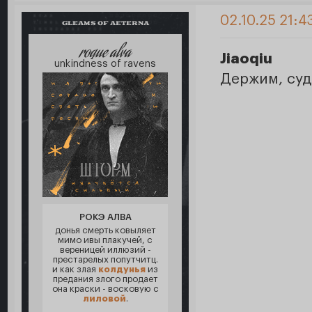
02.10.25 21:4
GLEAMS OF AETERNA
roque alva
Jiaoqiu
unkindness of ravens
Держим, суд
РОКЭ АЛВА
донья смерть ковыляет
мимо ивы плакучей, с
вереницей иллюзий -
престарелых попутчитц.
и как злая
колдунья
из
предания злого продает
она краски - восковую с
лиловой
.