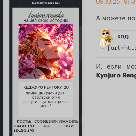
09.10.25 19:1
DEMON SLAYER
kyojuro rengoku
А можете по
нашел свою историю
код:
— [url=htt
И, если мо
Kyojuro Ren
КЁДЖУРО РЕНГОКУ, 20
помнишь краски дня,
отблески огня
на пути, где повстречал
меня?
ПОСТЫ:
СООБЩЕНИЙ:
УВАЖЕНИЕ:
1 460,1/0
65
+152
10.24,1/0