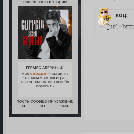
нашел свою историю
код:
— [url=htt
ГЕРМЕС АВЕРИН, 41
моё
сердце
— орган, на
котором мертвец играл,
перед тем как снова себя
повесить.
ПОСТЫ:
СООБЩЕНИЙ:
УВАЖЕНИЕ:
0
19
+40