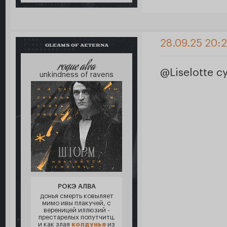
28.09.25 20:
GLEAMS OF AETERNA
roque alva
@Liselotte с
unkindness of ravens
РОКЭ АЛВА
донья смерть ковыляет
мимо ивы плакучей, с
вереницей иллюзий -
престарелых попутчитц.
и как злая
колдунья
из