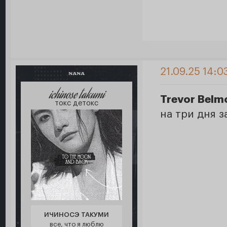
21.09.25 14:0
NANA
ichinose takumi
Trevor Belm
токс детокс
на три дня 
ИЧИНОСЭ ТАКУМИ
все, что я люблю