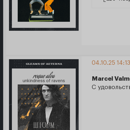
04.10.25 14:1
GLEAMS OF AETERNA
roque alva
Marcel Valm
unkindness of ravens
С удовольс