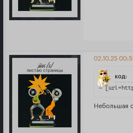
02.10.25 00:5
jinx [x]
листаю страницы
код:
Небольшая с