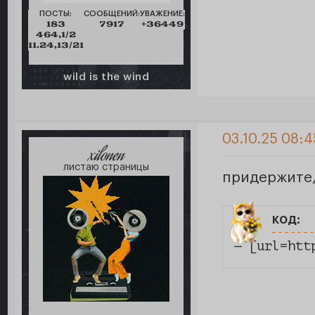
ПОСТЫ:
СООБЩЕНИЙ:
УВАЖЕНИЕ:
183
7917
+36449
464,1/2
11.24,13/21
wild is the wind
03.10.25 08:4
xilonen
листаю страницы
придержите,
код:
— [url=htt