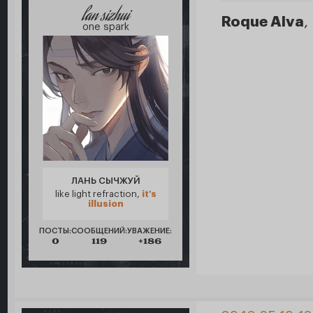
lan sizhui
Roque Alva
,
one spark
ЛАНЬ СЫЧЖУЙ
like light refraction,
it's
illusion
ПОСТЫ:
СООБЩЕНИЙ:
УВАЖЕНИЕ:
0
119
+186