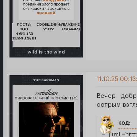
предания злого продает
она краски - восковую с
лиловой
.
ПОСТЫ:
СООБЩЕНИЙ:
УВАЖЕНИЕ:
183
7917
+36449
464,1/2
11.24,13/21
wild is the wind
11.10.25 00:13
THE SANDMAN
corinthian
Вечер добр
очаровательный наркоман (с)
острым взгл
код:
— [url=htt