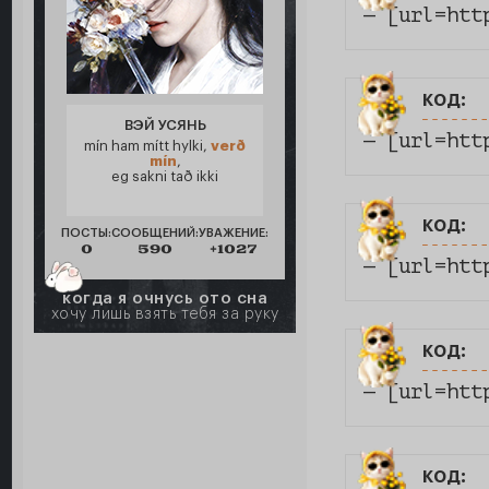
— [url=htt
код:
ВЭЙ УСЯНЬ
— [url=htt
mín ham mítt hylki,
verð
mín
,
eg sakni tað ikki
код:
ПОСТЫ:
СООБЩЕНИЙ:
УВАЖЕНИЕ:
0
590
+1027
— [url=htt
когда я очнусь ото сна
хочу лишь взять тебя за руку
код:
— [url=htt
код: