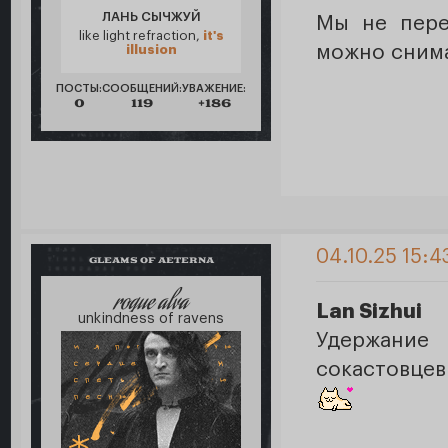
ЛАНЬ СЫЧЖУЙ
Мы не пере
like light refraction,
it's
можно снима
illusion
ПОСТЫ:
СООБЩЕНИЙ:
УВАЖЕНИЕ:
0
119
+186
04.10.25 15:4
GLEAMS OF AETERNA
roque alva
Lan Sizhui
unkindness of ravens
Удержание
сокастовцев