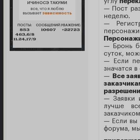
углу
перек
ИЧИНОСЭ ТАКУМИ
— Пост раз
все, что я люблю
вызывает
зависимость
неделю.
— Регист
ПОСТЫ:
СООБЩЕНИЙ:
УВАЖЕНИЕ:
853
10607
+22723
персона
463,6/8
Персонажи
11.24,17/9
— Бронь б
суток, мож
— Eсли пе
значатся в
—
Все зая
заказчика
разрешение
— Заявки
лучше вс
заказчиком
— Если вы 
форума, мы