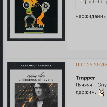
— [url=htt
неожиданный
11.10.25 21:26
GLEAMS OF AETERNA
roque alva
Trapper
unkindness of ravens
Ляяяяя. Сп
держим.