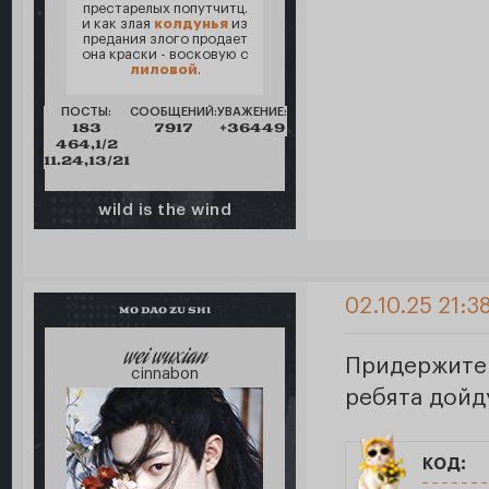
престарелых попутчитц.
и как злая
колдунья
из
предания злого продает
она краски - восковую с
лиловой
.
ПОСТЫ:
СООБЩЕНИЙ:
УВАЖЕНИЕ:
183
7917
+36449
464,1/2
11.24,13/21
wild is the wind
02.10.25 21:3
MO DAO ZU SHI
wei wuxian
Придержите 
cinnabon
ребята дойд
код: