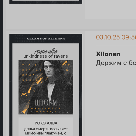
03.10.25 09:5
GLEAMS OF AETERNA
roque alva
Xilonen
unkindness of ravens
Держим с б
РОКЭ АЛВА
донья смерть ковыляет
мимо ивы плакучей, с