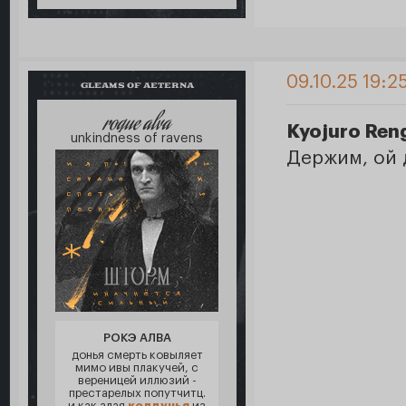
09.10.25 19:2
GLEAMS OF AETERNA
roque alva
Kyojuro Ren
unkindness of ravens
Держим, ой
РОКЭ АЛВА
донья смерть ковыляет
мимо ивы плакучей, с
вереницей иллюзий -
престарелых попутчитц.
и как злая
колдунья
из