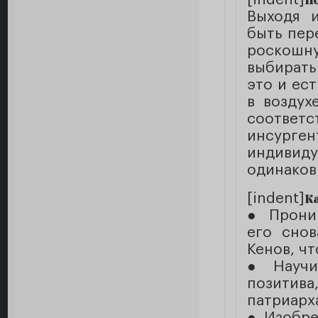
П
Выходя и
быть пер
роскошну
выбирать
это и ес
в воздух
соответ
инсурген
индиви
одинаков
[indent]
К
● Проник
его снов
Кенов, ч
● Научи
позити
патриарх
● Изобре