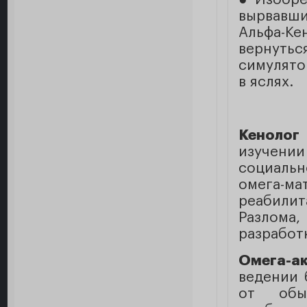
вырвавши
Альфа-К
вернуть
симулято
в яслях.
Кенолог
изучении
социальн
омега-ма
реабилит
Разлом
разработ
Омега-а
ведении 
от обы