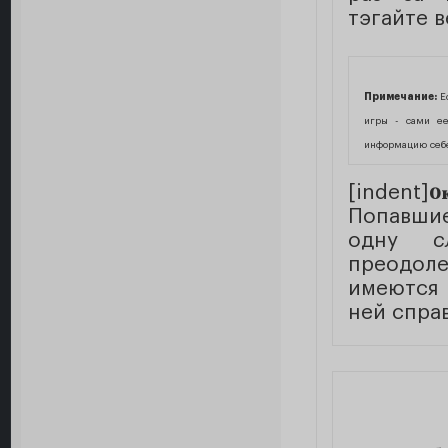
тэгайте 
Примечание:
Ес
игры - сами ее
информацию себе
[indent]
О
Попавшие
одну
с
преодол
имеются
ней спра