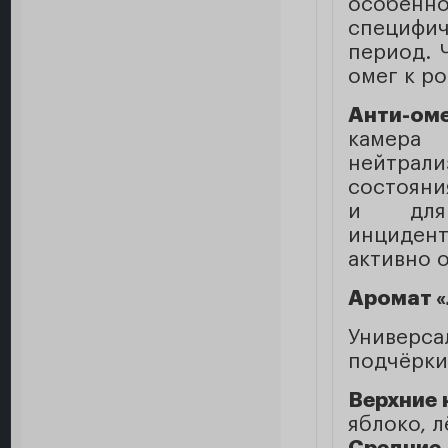
особенн
специфи
период. 
омег к р
Анти-оме
камера
нейтрал
состояния
и для 
инциден
активно 
Аромат «
Универ
подчёрки
Верхние 
яблоко, 