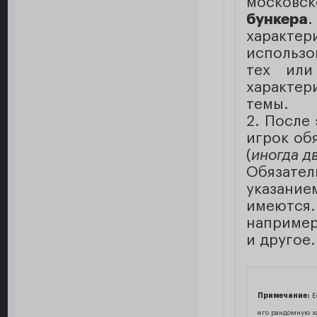
москов
бункера
характ
использо
тех или
характе
темы.
2. После
игрок об
(
иногда д
Обязате
указание
имеются
например,
и другое.
Примечание:
Ес
его рандомную х