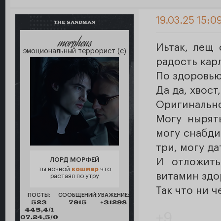
19.03.25 15:0
THE SANDMAN
morpheus
Иьтак, лещ 
эмоциональный террорист (с)
радость кар
По здоровью
Да да, хвос
Оригинально
Могу нырят
могу снабди
три, могу д
ЛОРД МОРФЕЙ
И отложить
ты ночной
кошмар
что
витамин здо
растаял по утру
Так что ни 
ПОСТЫ:
СООБЩЕНИЙ:
УВАЖЕНИЕ:
523
7915
+31298
445,4/1
+9
07.24,5/0