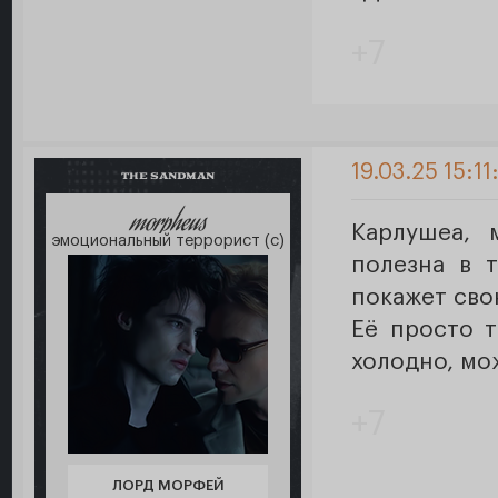
+7
19.03.25 15:11
THE SANDMAN
morpheus
Карлушеа, 
эмоциональный террорист (с)
полезна в 
покажет свою
Её просто т
холодно, мо
+7
ЛОРД МОРФЕЙ