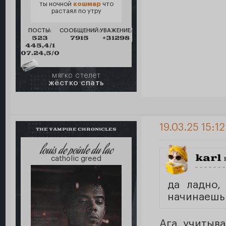
ты ночной
кошмар
что
растаял по утру
ПОСТЫ:
СООБЩЕНИЙ:
УВАЖЕНИЕ:
523
7915
+31298
445,4/1
07.24,5/0
мягко стелет
жёстко спать
19.03.25 15:1
THE VAMPIRE CHRONICLES
louis de pointe du lac
karl
н
catholic greed
да ладно,
начинаешь
Ага, учитыва