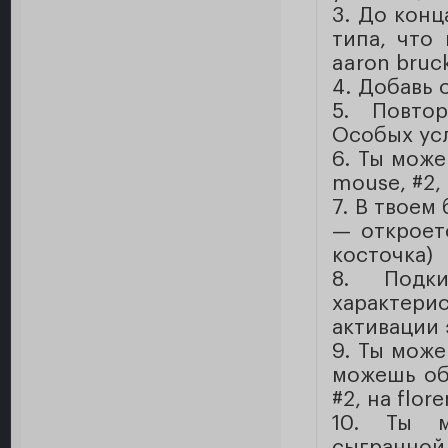
3. До конц
типа, что
aaron bruck
4. Добавь 
5. Повто
Особых усл
6. Ты мож
mouse, #2, 
7. В твоем
— откроетс
косточка)
8. Подки
характери
активации 
9. Ты мож
можешь об
#2, на flor
10. Ты м
сыгранной 