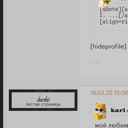
[quote][a
1. ...[/a
[align=ri
[hideprofile]
+4
19.03.25 15:0
barbie
листаю страницы
karl
н
мой любимы