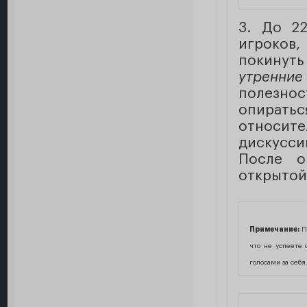
3. До 2
игроков
покинуть
утренние
полезно
опирать
относит
дискусси
После о
открытой 
Примечание:
Пр
что не успеете 
голосами за себя