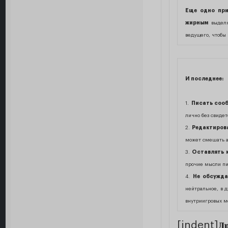
Еще одно при
жирным
выделяе
ведущего, чтобы 
И последнее:
1.
Писать сооб
лично без свидет
2.
Редактирова
может смешать а
3.
Оставлять к
прочие мысли п
4.
Не обсужда
нейтральное, в д
внутриигровых м
[indent]
Д