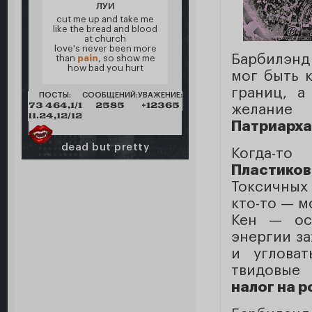
ЛУИ
cut me up and take me
like the bread and blood
at church
love's never been more
Барбилэнд
than
pain
, so show me
how bad you hurt
мог быть 
границ, а
ПОСТЫ:
СООБЩЕНИЙ:
УВАЖЕНИЕ:
73 464,1/1
2585
+12365
желание
11.24,12/12
Патриарха
dead but pretty
Когда-то
Пластико
Токсичных
кто-то — м
Кен — ос
энергии за
и углова
твидовые
налог на р