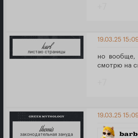
+7
19.03.25 15:0
karl
листаю страницы
но вообще, 
смотрю на с
+7
19.03.25 15:0
GREEK MYTHOLOGY
themis
barb
законодательная зануда