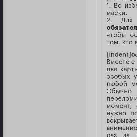
1. Во из
маски.
2. Для
обязате
чтобы ос
том, кто 
[indent]
О
Вместе с
две карт
особых у
любой мо
Обычно 
переломи
момент, 
нужно по
вскрывае
внимание
раз за 