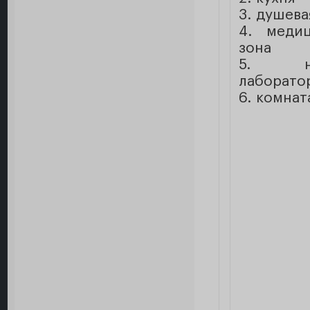
3. душева
4. медиц
зона
5. на
лаборато
6. комнат