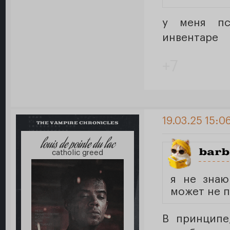
у меня пс
инвентаре
+7
19.03.25 15:0
THE VAMPIRE CHRONICLES
louis de pointe du lac
barb
catholic greed
я не знаю
может не 
В принципе