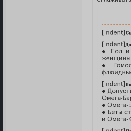
[indent]
С
[indent]
До
● Пол и 
женщины-
● Гомос
флюидные
[indent]
По
● Допуст
Омега-Ба
● Омега-
● Беты с
и Омега-
[indent]