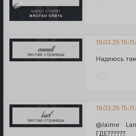
мягко стелет
жёстко спать
19.03.25 15:11
emmett
листаю страницы
Надеюсь там
+5
19.03.25 15:11
karl
листаю страницы
@Jaime La
ГДЕ??????