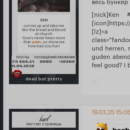
весь бункер
[nick]Ken #
ЛУИ
[icon]https:
cut me up and take me
like the bread and blood
[lz]<a 
at church
love's never been more
class="fando
than
pain
, so show me
how bad you hurt
und herren, 
guden abend
ПОСТЫ:
СООБЩЕНИЙ:
УВАЖЕНИЕ:
73 464,1/1
2585
+12365
feel good? I 
11.24,12/12
dead but pretty
+7
19.03.25 15:0
karl
листаю страницы