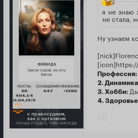
я не знаю 
не стала, 
Ну узнаем к
[nick]F
[icon]https:
ФЕМИДА
Закон суров, но это
Профессия
Закон.
2. Динамика
ПОСТЫ:
СООБЩЕНИЙ:
УВАЖЕНИЕ:
26
447
+1586
3. Хобби:
Ды
464,1/4
4. Здоровье
11.24,15/5
с правосудием,
+8
как с оргазмом
лучше поздно, чем никогда