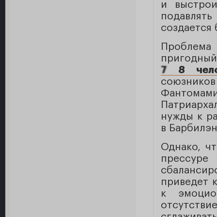
и выстрои
подавлять
создается 
Проблема
пригодный
7
8 чело
союзников 
Фантомам
Патриарх
нужды к р
в Барбилэн
Однако, ч
прессур
сбалансир
приведет 
к эмоцио
отсутстви
сглаживать