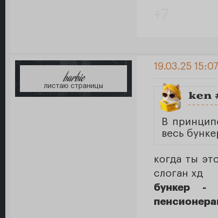
+7
19.03.25 15:0
barbie
листаю страницы
ken 
В принцип
весь бунке
когда ты эт
слоган хд
бункер - 
пенсионера