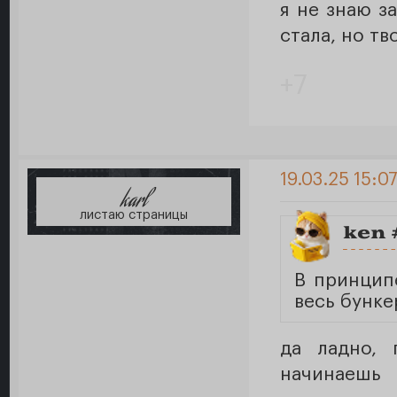
я не знаю з
стала, но т
+7
19.03.25 15:0
karl
листаю страницы
ken 
В принцип
весь бунке
да ладно, 
начинаешь