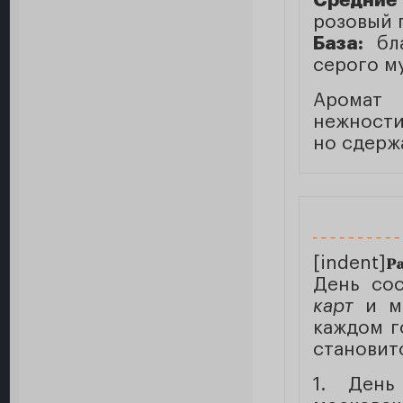
Средние
розовый 
База:
бла
серого м
Аромат 
нежности
но сдерж
[indent]
Ра
День со
карт
и мо
каждом г
становит
1. День