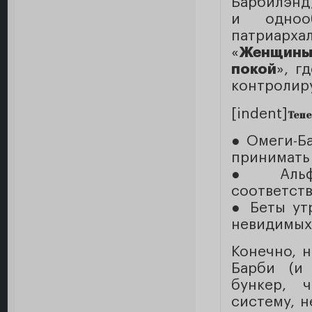
Барбилэнд,
и однооб
патриарх
«
Женщины 
покой
», г
контролир
[indent]
Тепе
● Омеги-Ба
принимать
● Альфа
соответств
● Беты ут
невидимых 
Конечно, 
Барби (и 
бункер, 
систему, н