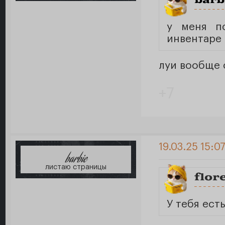
barb
у меня пс
инвентаре
луи вообще 
+7
19.03.25 15:0
barbie
листаю страницы
flor
У тебя ест