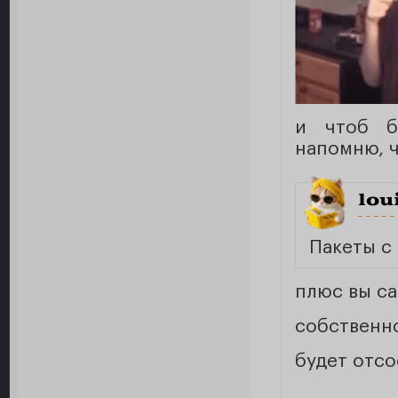
и чтоб б
напомню, ч
lou
Пакеты с
плюс вы с
собственно
будет отс