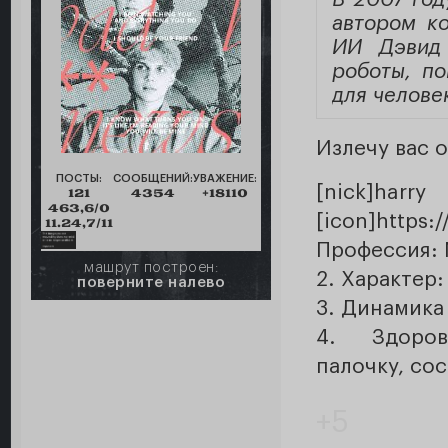
автором к
ИИ Дэвид 
роботы, по
для челове
Излечу вас 
ПОСТЫ:
СООБЩЕНИЙ:
УВАЖЕНИЕ:
[nick]ha
121
4354
+18110
463,6/0
[icon]https:
11.24,7/11
Профессия: 
машрут построен:
2. Характер
поверните налево
3. Динамика
4. Здоров
палочку, сос
+5