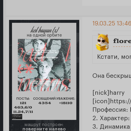
19.03.25 13:4
kot bayun [x]
на одной орбите
flor
Кстати, мо
Она бескр
[nick]ha
ПОСТЫ:
СООБЩЕНИЙ:
УВАЖЕНИЕ:
[icon]https:
121
4354
+18110
463,6/0
Профессия: 
11.24,7/11
2. Характер
машрут построен:
3. Динамика
поверните налево