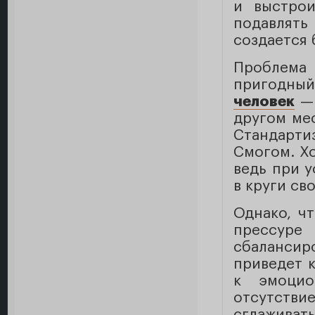
и выстрои
подавлять
создается 
Проблема
пригодный
человек
— 
другом ме
Стандарти
Смогом. Х
ведь при у
в круги сво
Однако, ч
прессур
сбалансир
приведет 
к эмоцио
отсутстви
сглаживать