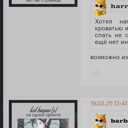
листаю страницы
har
Хотел на
кроватью и
спать не 
ещё нет ин
возможно их
+6
19.03.25 13:4
kot bayun [x]
на одной орбите
barb