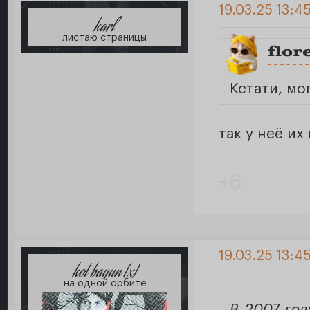
19.03.25 13:4
karl
листаю страницы
flor
Кстати, мо
так у неё и
+6
19.03.25 13:4
kot bayun [x]
на одной орбите
В 2007 год