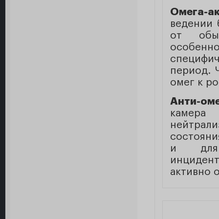
Омега-а
ведении 
от обы
особенн
специфи
период. 
омег к р
Анти-оме
камера
нейтрал
состояния
и для 
инциден
активно 