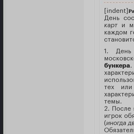
[indent]
Ра
День со
карт
и мо
каждом г
становит
1. День
москов
бункера
характ
использо
тех или
характе
темы.
2. После
игрок об
(
иногда д
Обязате