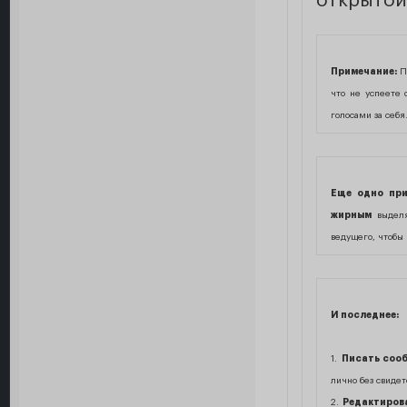
открытой 
Примечание:
Пр
что не успеете 
голосами за себя
Еще одно при
жирным
выделяе
ведущего, чтобы 
И последнее:
1.
Писать сооб
лично без свидет
2.
Редактирова