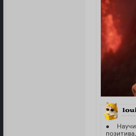
lou
● Научи
позити