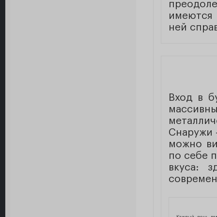
преодол
имеются
ней спра
Вход в б
масси
металлич
Снаружи 
можно ви
по себе 
вкуса: 
современ