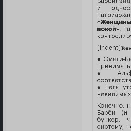
Барбилэнд,
и однооб
патриарх
«
Женщины 
покой
», г
контролир
[indent]
Тепе
● Омеги-Ба
принимать
● Альфа
соответств
● Беты ут
невидимых 
Конечно, 
Барби (и 
бункер, 
систему, н