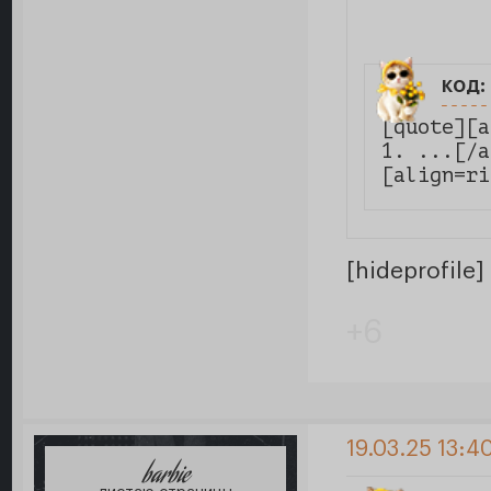
код:
[quote][a
1. ...[/a
[align=ri
[hideprofile]
+6
19.03.25 13:4
barbie