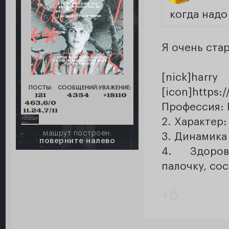
когда надо
Я очень ст
[nick]ha
ПОСТЫ:
СООБЩЕНИЙ:
УВАЖЕНИЕ:
[icon]https:
121
4354
+18110
463,6/0
Профессия: 
11.24,7/11
2. Характер
машрут построен:
3. Динамика
поверните налево
4. Здоров
палочку, сос
+6