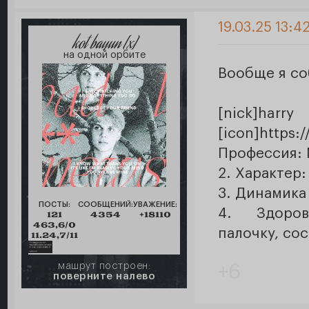
19.03.25 13:4
kot bayun [x]
на одной орбите
Вообще я со
[nick]ha
[icon]https:
Профессия: 
2. Характер
3. Динамика
ПОСТЫ:
СООБЩЕНИЙ:
УВАЖЕНИЕ:
4. Здоров
121
4354
+18110
463,6/0
палочку, сос
11.24,7/11
машрут построен:
+6
поверните налево