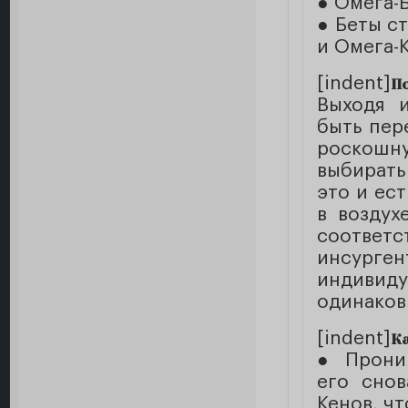
● Омега-
● Беты с
и Омега-
[indent]
П
Выходя и
быть пер
роскошну
выбирать
это и ес
в воздух
соответ
инсурген
индиви
одинаков
[indent]
К
● Проник
его снов
Кенов, ч