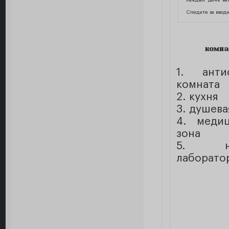
Каждый день ва
Следите за ввод
комна
1. антис
комната
2. кухня
3. душева
4. медиц
зона
5. на
лаборато