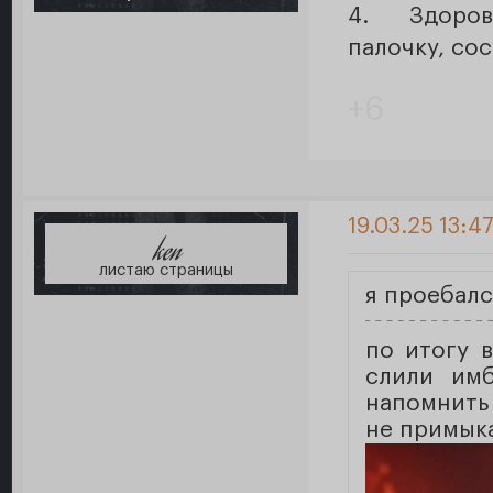
4. Здоров
палочку, сос
+6
19.03.25 13:4
ken
листаю страницы
я проебалс
по итогу 
слили имб
напомнить
не примыка