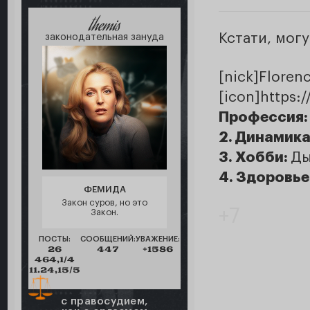
themis
Кстати, мог
законодательная зануда
[nick]F
[icon]https:
Профессия
2. Динамика
3. Хобби:
Ды
4. Здоровье
ФЕМИДА
Закон суров, но это
+7
Закон.
ПОСТЫ:
СООБЩЕНИЙ:
УВАЖЕНИЕ:
26
447
+1586
464,1/4
11.24,15/5
с правосудием,