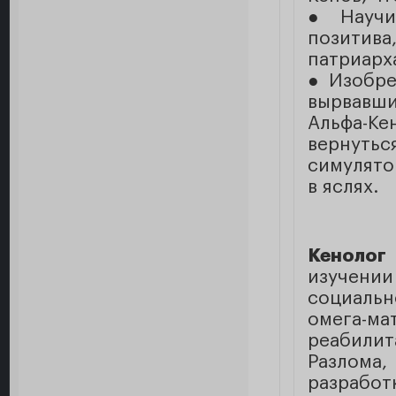
● Научи
позити
патриарх
● Изобре
вырвавши
Альфа-К
вернуть
симулято
в яслях.
Кенолог
изучении
социальн
омега-ма
реабилит
Разлом
разработ