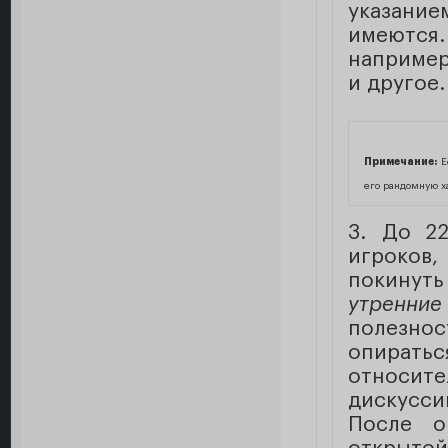
указание
имеются
например,
и другое.
Примечание:
Ес
его рандомную х
3. До 2
игроков
покинуть
утренние
полезно
опирать
относит
дискусси
После о