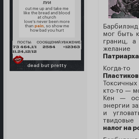
ЛУИ
cut me up and take me
like the bread and blood
at church
love's never been more
Барбилэнд
than
pain
, so show me
how bad you hurt
мог быть 
границ, а
ПОСТЫ:
СООБЩЕНИЙ:
УВАЖЕНИЕ:
73 464,1/1
2584
+12363
желание
11.24,12/12
Патриарха
dead but pretty
Когда-то
Пластико
Токсичных
кто-то — м
Кен — ос
энергии за
и углова
твидовые
налог на р