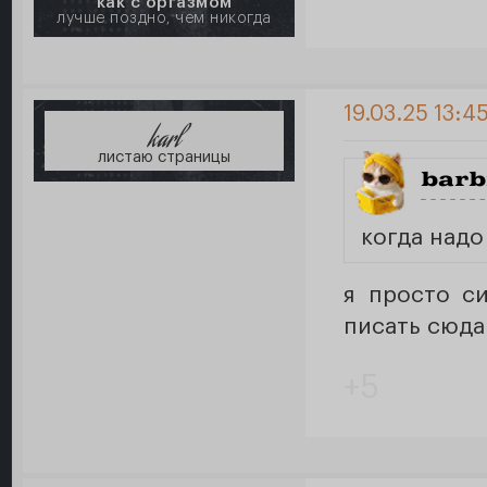
как с оргазмом
лучше поздно, чем никогда
19.03.25 13:4
karl
листаю страницы
barb
когда надо
я просто с
писать сюда
+5