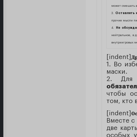
может смешать а
3.
Оставлять к
прочие мысли п
4.
Не обсужда
нейтральное, в д
внутриигровых м
[indent]
Д
1. Во из
маски.
2. Для
обязате
чтобы ос
том, кто 
[indent]
О
Вместе с
две карт
особых у