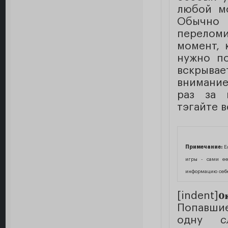
любой мо
Обычно 
переломи
момент, 
нужно по
вскрывае
внимание
раз за 
тэгайте 
Примечание:
Ес
игры - сами ее
информацию себе
[indent]
О
Попавшие
одну
с