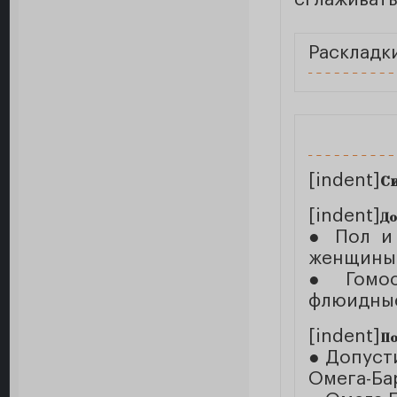
Раскладк
[indent]
С
[indent]
До
● Пол и 
женщины-
● Гомос
флюидные
[indent]
По
● Допуст
Омега-Ба