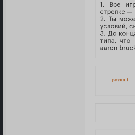
1. Все иг
стрелке — 
2. Ты мож
условий, с
3. До конц
типа, что
aaron bruck
раунд 1