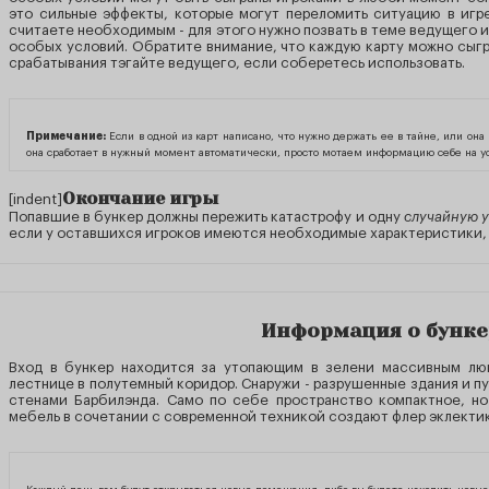
это сильные эффекты, которые могут переломить ситуацию в игре
считаете необходимым - для этого нужно позвать в теме ведущего и
особых условий. Обратите внимание, что каждую карту можно сыгра
срабатывания тэгайте ведущего, если соберетесь использовать.
Примечание:
Если в одной из карт написано, что нужно держать ее в тайне, или она
она сработает в нужный момент автоматически, просто мотаем информацию себе на ус
Окончание игры
[indent]
Попавшие в бункер должны пережить катастрофу и одну
случайную 
если у оставшихся игроков имеются необходимые характеристики, 
Информация о бунке
Вход в бункер находится за утопающим в зелени массивным лю
лестнице в полутемный коридор. Снаружи - разрушенные здания и п
стенами Барбилэнда. Само по себе пространство компактное, но
мебель в сочетании с современной техникой создают флер эклекти