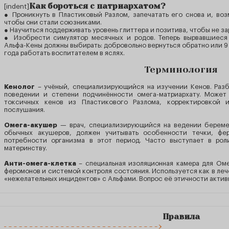
Как бороться с патриархатом?
[indent]
● Проникнуть в Пластиковый Разлом, запечатать его снова и, во
чтобы они стали союзниками.
● Научиться поддерживать уровень глиттера и позитива, чтобы не з
● Изобрести симулятор месячных и родов. Теперь вырвавшиеся
Альфа-Кены должны выбирать: добровольно вернуться обратно или 9
года работать воспитателем в яслях.
Терминология
Кенолог
– учёный, специализирующийся на изучении Кенов. Разб
поведении и степени подчинённости омега-матриархату. Может
токсичных кенов из Пластикового Разлома, корректировкой 
послушания.
Омега-акушер
— врач, специализирующийся на ведении беремен
обычных акушеров, должен учитывать особенности течки, фе
потребности организма в этот период. Часто выступает в рол
материнству.
Анти-омега-клетка
– специальная изоляционная камера для Ом
феромонов и системой контроля состояния. Используется как в леч
«нежелательных инцидентов» с Альфами. Вопрос её этичности акти
Правила