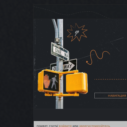
НАВИГАЦИЯ
привет, гость!
войдите
или
зарегистрируйтесь
.