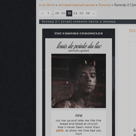
»
ex libris
»
интерактивный архив
»
бункер
»
бункер 2.1 [
…
«
1
29
30
31
32
33
34
»
бункер 2.1 [игра] склеили ласты и вперед
17.0
THE VAMPIRE CHRONICLES
louis de pointe du lac
catholic greed
ЛУИ
cut me up and take me like the
bread and blood at church
love's never been more than
Б
pain
, so show me how bad you
hurt
а