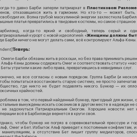
огда-то давно Барби заперли патриархат в
Пластиковом Разломе
енов, отказавшихся жить в гармонии. Но кто-то — может быть,
свободил их. Волна грубой маскулинной энергии захлестнула Барбилэ
ышные платья превратились в твидовые костюмы, но самое страшное
арбилэнд, когда-то яркий и свободный, теперь серый и одн
атриархальный курорт с новой идеологией: «
Женщины должны быть 
де Барби ничего не могут делать сами, всё контролируют Альфа-Кены.
Теперь:
indent]
 Омеги-Барби обязаны жить в роскоши, но без права принимать решен
 Альфа-Кены должны содержать Омег и соответствовать статусу «на
 Беты утратили какие-либо права, превратившись в невидимых слуг.
онечно, не все согласны с новым порядком. Группа Барби (и неско
тобы попытаться восстановить старую систему, не просто запечатав 
бщество, где никто не будет подавлять никого. Бункер — их опл
оксичных крайностей.
роблема в том, что первый найденный бункер, пригодный для жизни, 
стальные вынуждены искать союзников в другом месте в надежде не
 не задохнуться Патриархальным Смогом. Хорошие новости: нет 
перации всё в Барбилэнде вернется в круги своя.
днако, чтобы бункер не погряз в соревновательной прессуре и го
льф, Омег и Бет. Избыток Альф приведет к постоянным конфликтам,
 манипуляциям, а отсутствие Бет лишит группу медиаторов, спос
espect the balance.