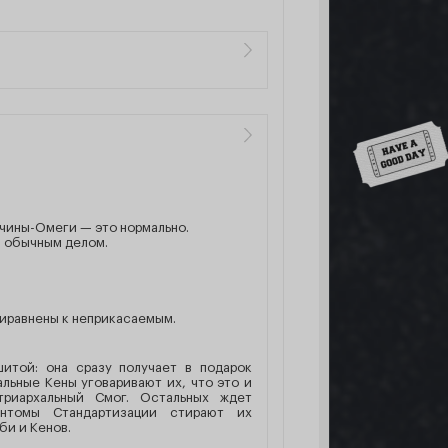
Down
жчины-Омеги — это нормально.
 обычным делом.
риравнены к неприкасаемым.
итой: она сразу получает в подарок
альные Кены уговаривают их, что это и
триархальный Смог. Остальных ждет
антомы Стандартизации стирают их
би и Кенов.