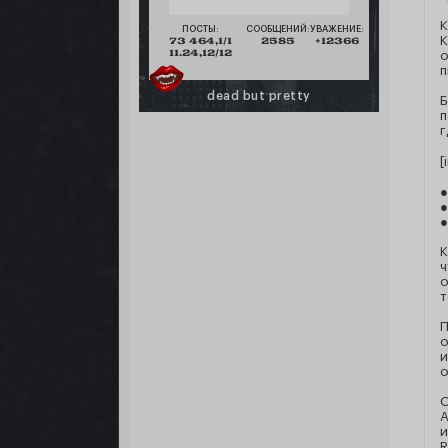
К
ПОСТЫ:
СООБЩЕНИЙ:
УВАЖЕНИЕ:
К
73 464,1/1
2585
+12366
11.24,12/12
о
п
dead but pretty
Б
п
г
[
●
●
●
К
ч
о
т
П
о
и
о
О
А
и
R