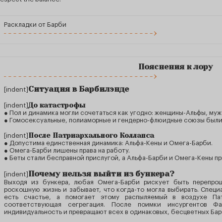
Раскладки от Барби
Пояснения к лору
Ситуация в Барбилэнде
[indent]
До катастрофы
[indent]
● Пол и динамика могли сочетаться как угодно: женщины-Альфы, му
● Гомосексуальные, полиаморные и гендерно-флюидные союзы были
После Патриархального Коллапса
[indent]
● Допустима единственная динамика: Альфа-Кены и Омега-Барби.
● Омега-Барби лишены права на работу.
● Беты стали бесправной прислугой, а Альфа-Барби и Омега-Кены п
Почему нельзя выйти из бункера?
[indent]
Выходя из бункера, любая Омега-Барби рискует быть перепрош
роскошную жизнь и забывает, что когда-то могла выбирать. Специ
есть счастье, а помогает этому распыляемый в воздухе Па
соответствующая сегрегация. После поимки инсургентов Ф
индивидуальность и превращают всех в одинаковых, бесцветных Бар