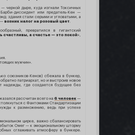
— черной дыре, куда изгнали Токсичных
 Барби-диссидент или предатель-Кен —
нд: здания стали серыми и угловатыми, а
 —
возник налог на розовый цвет
.
ообразный, превратился в гигантский
счастливы, а счастье — это покой
»,
ия.
стоящих мужчин».
лько союзников-Кенов) сбежала в бункер,
обратно патриархат, но и выстроив новое
от надежды, где создается будущее без
оказался рассчитан всего на
6 человек
—
 столкнуться с Фантомами Стандартизации
нужды к размножению, ведь при успехе
рмональном цирке, важно сбалансировать
 избыток Омег — к эмоциональному шторму
обных сглаживать атмосферу в бункере.