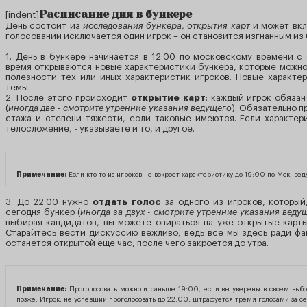
Расписание дня в бункере
[indent]
День состоит из
исследования бункера
,
открытия карт
и может вкл
голосовании исключается один игрок – он становится изгнанным из 
1. День в бункере начинается в 12:00 по московскому времени 
время открываются новые характеристики бункера, которые можно
полезности тех или иных характеристик игроков. Новые характе
темы.
2. После этого происходит
открытие карт
: каждый игрок обязан
(
иногда две - смотрите утренние указания ведущего
). Обязательно п
стажа и степени тяжести, если таковые имеются. Если характери
телосложение, - указываете и то, и другое.
Примечание:
Если кто-то из игроков не вскроет характеристику до 19:00 по Мск, ве
3. До 22:00 нужно
отдать голос
за одного из игроков, который
сегодня бункер (
иногда за двух - смотрите утренние указания веду
выбирая кандидатов, вы можете опираться на уже открытые карты
Старайтесь вести дискуссию вежливо, ведь все мы здесь ради фа
останется открытой еще час, после чего закроется до утра.
Примечание:
Проголосовать можно и раньше 19:00, если вы уверены в своем выбор
позже. Игрок, не успевший проголосовать до 22:00, штрафуется тремя голосами за се