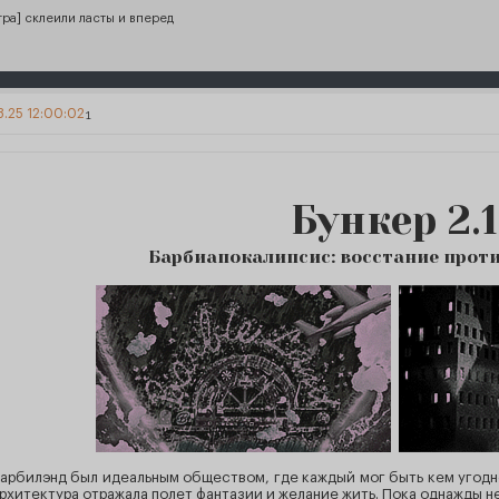
игра] склеили ласты и вперед
3.25 12:00:02
1
Бункер 2.1
Барбиапокалипсис: восстание прот
арбилэнд был идеальным обществом, где каждый мог быть кем угодно:
рхитектура отражала полет фантазии и желание жить. Пока однажды н