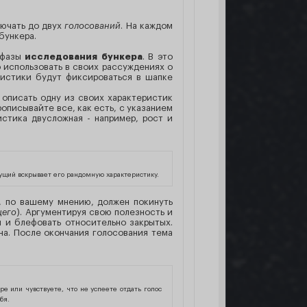
ючать до двух
голосований
. На каждом
бункера.
с фазы
исследования бункера
. В это
 использовать в своих рассуждениях о
ристики будут фиксироваться в шапке
 описать одну из своих характеристик
рописывайте все, как есть, с указанием
стика двусложная - например, рост и
дущий вскрывает его рандомную характеристику.
, по вашему мнению, должен покинуть
щего
). Аргументируя свою полезность и
 и блефовать относительно закрытых.
на. После окончания голосования тема
е или чувствуете, что не успеете отдать голос
бя.