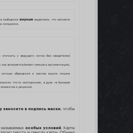
 в сообщении
жирным
выделяем, что меняете
не потерялся.
о уточнить у ведущего лично без свидетелей
ак она затеряется/может смешать аргументацию,
 личные обращения и прочие мысли пишем
мыслях что-то нейтральное, в духе «в бункере
ых моментов и решений.
у заносите в подпись маски
, чтобы
к называемых
особых условий
. Карты
ласно тексту и смыслу карты. Обычно