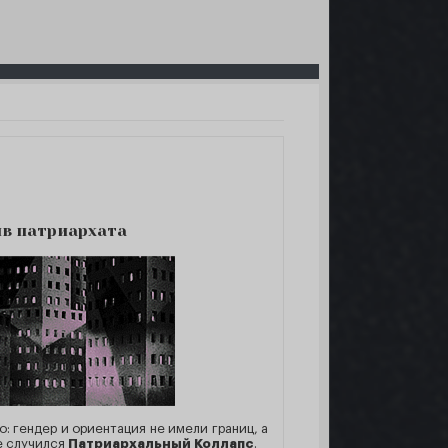
ив патриархата
 гендер и ориентация не имели границ, а
е случился
Патриархальный Коллапс
.