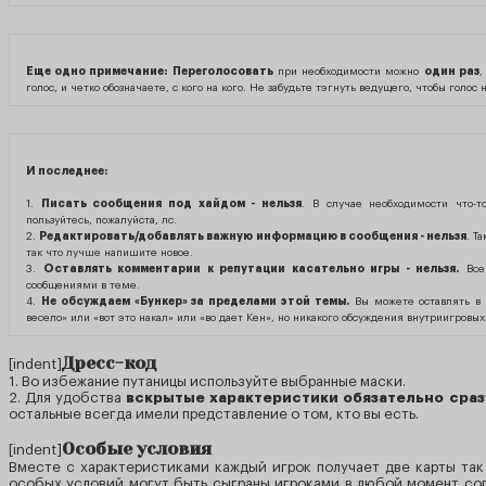
Еще одно примечание:
Переголосовать
при необходимости можно
один раз
,
голос, и четко обозначаете, с кого на кого. Не забудьте тэгнуть ведущего, чтобы голос 
И последнее:
1.
Писать сообщения под хайдом - нельзя
. В случае необходимости что-т
пользуйтесь, пожалуйста, лс.
2.
Редактировать/добавлять важную информацию в сообщения - нельзя
. Т
так что лучше напишите новое.
3.
Оставлять комментарии к репутации касательно игры - нельзя.
Все
сообщениями в теме.
4.
Не обсуждаем «Бункер» за пределами этой темы.
Вы можете оставлять в 
весело» или «вот это накал» или «во дает Кен», но никакого обсуждения внутриигров
Дресс-код
[indent]
1. Во избежание путаницы используйте выбранные маски.
2. Для удобства
вскрытые характеристики обязательно сраз
остальные всегда имели представление о том, кто вы есть.
Особые условия
[indent]
Вместе с характеристиками каждый игрок получает две карты та
особых условий могут быть сыграны игроками в любой момент сог